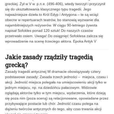
greckiej. Żył w V w. p.n.e. (496-406), wtedy tworzył i przyczynił
się do ukształtowania klasycznego typu tragedii. Jego
najważniejsze dzieła to Król Edyp i Antygona – te są wciąż
obecne w repertuarach teatrów, bo stanowią wyzwanie dla
najambitniejszych reżyserów. W ciągu 90-letniego żywota
napisał Sofokles ponad 120 sztuk! Do naszych czasów
przetrwało osiem. Uwaga! Do osiągnięć Sofoklesa zalicza się
wprowadzenie na scenę trzeciego aktora. Epoka Antyk V
Jakie zasady rządziły tragedią
grecką?
Zasady tragedii antycznej W dramacie obowiązywały cztery
podstawowe zasady: Zasada trzech jedności – miejsca, czasu i
akcji. Jedność miejsca polegała na umiejscowieniu akcji tylko w
jednym miejscu, np. na dziedzińcu pałacowym. Widzowie
oglądają aktorów tylko w tym miejscu, wydarzenia, które dzieją
się poza nim (poza sceną) są relacjonowane, opowiadane przez
przybywające postacie lub chór. Jedność czasu polega na
dążeniu twórców antycznych do tego, aby czas trwania akcji