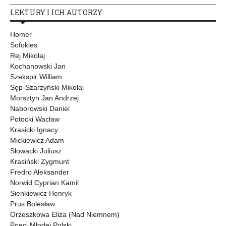
LEKTURY I ICH AUTORZY
Homer
Sofokles
Rej Mikołaj
Kochanowski Jan
Szekspir William
Sęp-Szarzyński Mikołaj
Morsztyn Jan Andrzej
Naborowski Daniel
Potocki Wacław
Krasicki Ignacy
Mickiewicz Adam
Słowacki Juliusz
Krasiński Zygmunt
Fredro Aleksander
Norwid Cyprian Kamil
Sienkiewicz Henryk
Prus Bolesław
Orzeszkowa Eliza (Nad Niemnem)
Poeci Młodej Polski