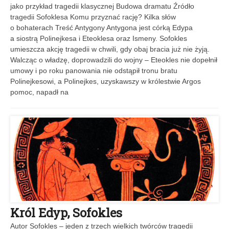
jako przykład tragedii klasycznej Budowa dramatu Źródło
tragedii Sofoklesa Komu przyznać rację? Kilka słów
o bohaterach Treść Antygony Antygona jest córką Edypa
a siostrą Polinejkesa i Eteoklesa oraz Ismeny. Sofokles
umieszcza akcję tragedii w chwili, gdy obaj bracia już nie żyją.
Walcząc o władzę, doprowadzili do wojny – Eteokles nie dopełnił
umowy i po roku panowania nie odstąpił tronu bratu
Polinejkesowi, a Polinejkes, uzyskawszy w królestwie Argos
pomoc, napadł na
Król Edyp, Sofokles
Autor Sofokles – jeden z trzech wielkich twórców tragedii