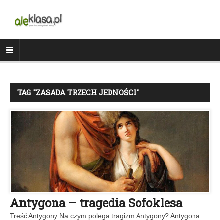
TAG "ZASADA TRZECH JEDNOŚCI"
Antygona – tragedia Sofoklesa
Treść Antygony Na czym polega tragizm Antygony? Antygona