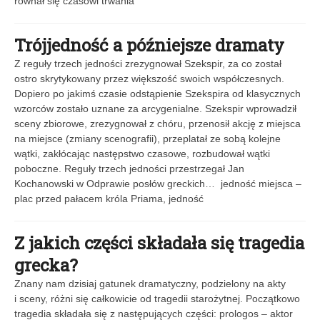
równał się czasowi trwania
Trójjedność a późniejsze dramaty
Z reguły trzech jedności zrezygnował Szekspir, za co został
ostro skrytykowany przez większość swoich współczesnych.
Dopiero po jakimś czasie odstąpienie Szekspira od klasycznych
wzorców zostało uznane za arcygenialne. Szekspir wprowadził
sceny zbiorowe, zrezygnował z chóru, przenosił akcję z miejsca
na miejsce (zmiany scenografii), przeplatał ze sobą kolejne
wątki, zakłócając następstwo czasowe, rozbudował wątki
poboczne. Reguły trzech jedności przestrzegał Jan
Kochanowski w Odprawie posłów greckich… jedność miejsca –
plac przed pałacem króla Priama, jedność
Z jakich części składała się tragedia
grecka?
Znany nam dzisiaj gatunek dramatyczny, podzielony na akty
i sceny, różni się całkowicie od tragedii starożytnej. Początkowo
tragedia składała się z następujących części: prologos – aktor