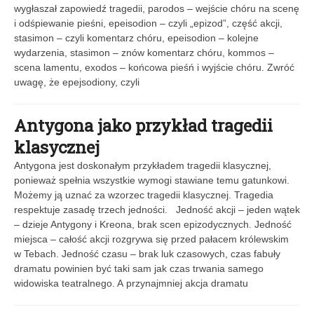
wygłaszał zapowiedź tragedii, parodos – wejście chóru na scenę
i odśpiewanie pieśni, epeisodion – czyli „epizod”, część akcji,
stasimon – czyli komentarz chóru, epeisodion – kolejne
wydarzenia, stasimon – znów komentarz chóru, kommos –
scena lamentu, exodos – końcowa pieśń i wyjście chóru. Zwróć
uwagę, że epejsodiony, czyli
Antygona jako przykład tragedii
klasycznej
Antygona jest doskonałym przykładem tragedii klasycznej,
ponieważ spełnia wszystkie wymogi stawiane temu gatunkowi.
Możemy ją uznać za wzorzec tragedii klasycznej. Tragedia
respektuje zasadę trzech jedności. Jedność akcji – jeden wątek
– dzieje Antygony i Kreona, brak scen epizodycznych. Jedność
miejsca – całość akcji rozgrywa się przed pałacem królewskim
w Tebach. Jedność czasu – brak luk czasowych, czas fabuły
dramatu powinien być taki sam jak czas trwania samego
widowiska teatralnego. A przynajmniej akcja dramatu