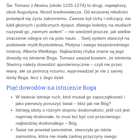
Św. Tomasz z Akwinu (około 1225-1274) to drugi, największy,
obok Augustyna, filozof średniowiecza. Od wczesnej młodości
poświęcił się życiu zakonnemu. Zawsze był cichy i milczący, nie
lubił głośnych i publicznych dysput, dlatego koledzy na studiach
nazywali go „niemym wołem” – nie wiedzieli jeszcze, jak wielkie
znaczenie odegra on na polu nauki… Swój system stworzył na
podstawie myśli Arystotelesa, Plotyna i swego bezpośredniego
mistrza, Alberta Wielkiego. Najbardziej chyba znane są jego
dowody na istnienie Boga. Tomasz uważał bowiem, że istnienia
Stwórcy należy dowodzić aposteriorycznie – czyli nie przez
wiarę, ale za pomocą rozumu, wyprowadzać je nie z samej
istoty Boga, lecz z Jego dzieł.
Pięć dowodów na istnienie Boga
W świecie istnieje ruch, ktoś musiał go zapoczątkować i
jako pierwszy poruszyć świat – któż jak nie Bóg?
Istnieją istoty o różnym stopniu doskonałości, jeśli coś jest
najmniej doskonałe, to musi też być coś przeciwnego:
najbardziej doskonałego – Bóg.
Świat nie powstał samoistnie, stworzyła go istota
samoistna, która nie miała żadnej przyczyny swego