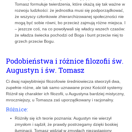
Tomasz formułuje twierdzenia, które okażą się tak ważne w
rozwoju ludzkości: że jednostka musi się podporządkować,
że wszyscy członkowie zhierarchizowanej społeczności nie
mogą być sobie równi, bo przecież zajmują różne miejsca. I
– jeszcze coś, na co powoływali się władcy wszech czasów:
że władza świecka pochodzi od Boga i bunt przeciw niej to
grzech przeciw Bogu.
Podobieństwa i różnice filozofii św.
Augustyn i św. Tomasz
Ci dwaj najwybitniejsi filozofowie średniowiecza stworzyli dwa,
zupełnie różne, ale tak samo uznawane przez Kościół systemy.
Różnił się charakter ich filozofii, u Augustyna bardziej mistyczny,
mroczniejszy, u Tomasza zaś uporządkowany i racjonalny.
Różnice:
Różniły się ich teorie poznania: Augustyn nie wierzył
zmysłom i sądził, że prawdy postrzegamy dzięki boskiej
iluminacji, Tomasz widział w zmysłach niezastąpiony