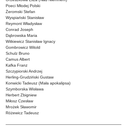
Poeci Młodej Polski
Żeromski Stefan
Wyspiański Stanisław
Reymont Władysław
Conrad Joseph
Dąbrowska Maria
Witkiewicz Stanisław Ignacy
Gombrowicz Witold
Schulz Bruno
Camus Albert
Kafka Franz
Szczypiorski Andrzej
Herling-Grudziński Gustaw
Konwicki Tadeusz (Mała apokalipsa)
Szymborska Wisława
Herbert Zbigniew
Miłosz Czesław
Mrożek Sławomir
Różewicz Tadeusz