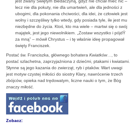
jest zwany Świętym Biedaczyną, gdyż nie chciał mieć nic –
lecz nie dla pokuty, nie dla umartwień, ale dla jedności z
ubogimi, dla pokonania chciwości, dla idei, że człowiek jest
wolny i szczęśliwy tylko wtedy, gdy posiada tyle, ile jest mu
niezbędne do życia. Ktoś, kto ma wiele – martwi się o swój
majątek, jest jego niewolnikiem. „Zostaw wszystko i pójdŸ
za mną” – mówił Chrystus – i tę właśnie ideę propagował
święty Franciszek.
Postać św. Franciszka, głównego bohatera
Kwiatków
…, to
postać szlachetna, zaprzyjaźniona z dziećmi, ptakami i kwiatami.
Słynne są jego kazania do zwierząt, ryb i ptaków. Wart uwagi
jest motyw czystej miłości do siostry Klary, nawrócenie trzech
zbójców, opieka nad trędowatym, liczne nauki o tym, że Bóg
znaczy miłość.
Zobacz: