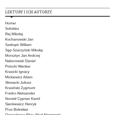
LEKTURY I ICH AUTORZY
Homer
Sofokles
Rej Mikołaj
Kochanowski Jan
Szekspir William
Sęp-Szarzyński Mikołaj
Morsztyn Jan Andrzej
Naborowski Daniel
Potocki Wacław
Krasicki Ignacy
Mickiewicz Adam
Słowacki Juliusz
Krasiński Zygmunt
Fredro Aleksander
Norwid Cyprian Kamil
Sienkiewicz Henryk
Prus Bolesław
Orzeszkowa Eliza (Nad Niemnem)