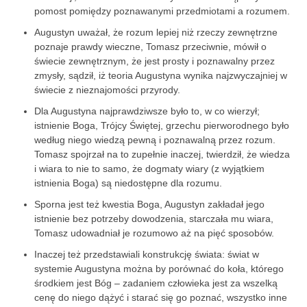
pomost pomiędzy poznawanymi przedmiotami a rozumem.
Augustyn uważał, że rozum lepiej niż rzeczy zewnętrzne
poznaje prawdy wieczne, Tomasz przeciwnie, mówił o
świecie zewnętrznym, że jest prosty i poznawalny przez
zmysły, sądził, iż teoria Augustyna wynika najzwyczajniej w
świecie z nieznajomości przyrody.
Dla Augustyna najprawdziwsze było to, w co wierzył;
istnienie Boga, Trójcy Świętej, grzechu pierworodnego było
według niego wiedzą pewną i poznawalną przez rozum.
Tomasz spojrzał na to zupełnie inaczej, twierdził, że wiedza
i wiara to nie to samo, że dogmaty wiary (z wyjątkiem
istnienia Boga) są niedostępne dla rozumu.
Sporna jest też kwestia Boga, Augustyn zakładał jego
istnienie bez potrzeby dowodzenia, starczała mu wiara,
Tomasz udowadniał je rozumowo aż na pięć sposobów.
Inaczej też przedstawiali konstrukcję świata: świat w
systemie Augustyna można by porównać do koła, którego
środkiem jest Bóg – zadaniem człowieka jest za wszelką
cenę do niego dążyć i starać się go poznać, wszystko inne