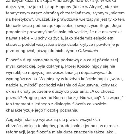
żarliwych kazań biskupa Ambrożego nawrócił się. W wieku
dojrzałym, już jako biskup Hippony (także w Afryce), stał się
fanatycznym wręcz obrońcą chrześcijaństwa, słynnym „młotem
na heretyków”. Uważał, że prawdziwie wierzącym jest tylko ten,
kto całkowicie podporządkuje siebie i swoje życie Bogu. Jego
pragnienie prawomyślności było tak wielkie, że nie oszczędził
nawet siebie – u schyłku życia, jako siedemdziesięcioletni
starzec, poddał wszystkie swoje dzieła krytyce i powtórnie je
przeredagował, pisząc do nich słynne
Odwołania
.
Filozofia Augustyna stała się podstawą dla całej późniejszej
myśli katolickiej, była doktryną, której Kościół nigdy się nie
wyrzekł, co najwyżej unowocześniał ją i dopasowywał do
wymogów czasu. Widniejący w każdym kościele napis: „wiara,
nadzieja, miłość” pochodzi właśnie od Augustyna, który tak
określił cnoty potrzebne duszy do poznania. „A co chcesz
poznać? Pragnę poznać Boga i duszę. Nic więcej? Nic więcej” –
ten fragment z jednego z dialogów filozofa całkowicie
charakteryzuje jego filozofię poznania.
Augustyn stał się wyrocznią dla prawie wszystkich
chrześcijańskich teologów, paradoksalnie jednak, w okresie
reformacji, jego filozofia miała duże znaczenie także jako…