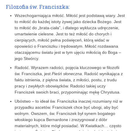
Filozofia św. Franciszka:
Wszechogarniająca miłość. Miłość jest podstawą wiary. Jest
to miłość do każdej istoty żywej jako dziecka Bożego. Jest
to miłość do „brata-ciała”, i dlatego wyklucza udręczenie,
umartwienie cielesne. Jest to też miłość do chorych i
cierpiących, miłość pełna poświęceń, którą widać w
opowieści o Franciszku i trędowatym. Miłość rozdawana
otaczającemu światu jest w tym ujęciu miłością do Boga –
jego Stwórcy.
Radość. Wyrazem radości, pojęcia kluczowego w filozofii
św. Franciszka, jest
Pieśń słoneczna
. Radość wynikająca z
faktu istnienia, z piękna świata, z miłości, postu, z trudu
pracy i zwykłych obowiązków. Radości takiej uczy
Franciszek swoich braci, przypominając mękę ­Chrystusa.
Ubóstwo – to ideał św. Franciszka inaczej rozumiany niż w
przypadku ascetów. Franciszek chce być ubogi, aby być
wolnym. Owszem, św. Franciszek był synem bogatego
włoskiego kupca Bernardone i zrezygnował z dóbr
materialnych, które mógł posiadać. W Kwiatkach… często