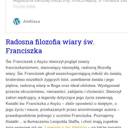
Radosna filozofia wiary św.
Franciszka
Św. Franciszek z Asyżu stworzył pogląd zwany
franciszkanizmem, stanowiący niezwykłą, radosną filozofię
wiary. Św. Franciszek głosił wszechogarniającą miłość do świata,
braterstwo wszelkich żyjących istot, uwielbienie świata i jego
piękna, radosną wiarę w Boga oraz ideał ubóstwa. Występował
przeciw okrucieństwu, nienawiści, zabijaniu i chciwości. Stworzył
zakon wędrujący, a legendy dotyczące jego życia zawierają
Kwiatki św. Franciszka z Asyżu – zbiór opowieści o świętym, o
jego życiu i nauce, przekazanych przez anonimowego autora –
prawdopodobnie jednego z uczniów Franciszka. Poznajemy
Kwiatki
… w tłumaczeniu Leopolda Staffa, i choć mają zupełnie
inną wymowę niż np.
Legenda o św. Aleksym
– są także swoistą