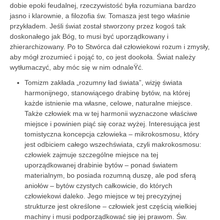
dobie epoki feudalnej, rzeczywistość była rozumiana bardzo
jasno i klarownie, a filozofia św. Tomasza jest tego właśnie
przykładem. Jeśli świat został stworzony przez kogoś tak
doskonałego jak Bóg, to musi być uporządkowany i
zhierarchizowany. Po to Stwórca dał człowiekowi rozum i zmysły,
aby mógł zrozumieć i pojąć to, co jest dookoła. Świat należy
wytłumaczyć, aby móc się w nim odnaleŸć.
Tomizm zakłada „rozumny ład świata”, wizję świata
harmonijnego, stanowiącego drabinę bytów, na której
każde istnienie ma własne, celowe, naturalne miejsce.
Także człowiek ma w tej harmonii wyznaczone właściwe
miejsce i powinien piąć się coraz wyżej. Interesująca jest
tomistyczna koncepcja człowieka – mikrokosmosu, który
jest odbiciem całego wszechświata, czyli makrokosmosu:
człowiek zajmuje szczególne miejsce na tej
uporządkowanej drabinie bytów – ponad światem
materialnym, bo posiada rozumną duszę, ale pod sferą
aniołów – bytów czystych całkowicie, do których
człowiekowi daleko. Jego miejsce w tej precyzyjnej
strukturze jest określone – człowiek jest częścią wielkiej
machiny i musi podporządkować się jej prawom. Św.