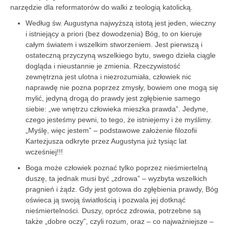
narzędzie dla reformatorów do walki z teologią katolicką.
Według św. Augustyna najwyższą istotą jest jeden, wieczny
i istniejący a priori (bez dowodzenia) Bóg, to on kieruje
całym światem i wszelkim stworzeniem. Jest pierwszą i
ostateczną przyczyną wszelkiego bytu, swego dzieła ciągle
dogląda i nieustannie je zmienia. Rzeczywistość
zewnętrzna jest ulotna i niezrozumiała, człowiek nic
naprawdę nie pozna poprzez zmysły, bowiem one mogą się
mylić, jedyną drogą do prawdy jest zgłębienie samego
siebie: „we wnętrzu człowieka mieszka prawda”. Jedyne,
czego jesteśmy pewni, to tego, że istniejemy i że myślimy.
„Myślę, więc jestem” – podstawowe założenie filozofii
Kartezjusza odkryte przez Augustyna już tysiąc lat
wcześniej!!!
Boga może człowiek poznać tylko poprzez nieśmiertelną
duszę, ta jednak musi być „zdrowa” – wyzbyta wszelkich
pragnień i żądz. Gdy jest gotowa do zgłębienia prawdy, Bóg
oświeca ją swoją światłością i pozwala jej dotknąć
nieśmiertelności. Duszy, oprócz zdrowia, potrzebne są
także „dobre oczy”, czyli rozum, oraz – co najważniejsze –