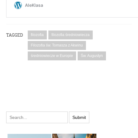
TAGGED
filozofia
filozofia średniowiecza
Filozofia św. Tomasza z Akwinu
średniowiecze w Europie
Św. Augustyn
PODYSKUTUJ: