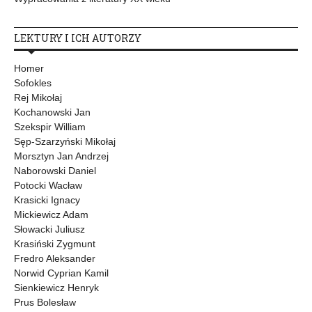
LEKTURY I ICH AUTORZY
Homer
Sofokles
Rej Mikołaj
Kochanowski Jan
Szekspir William
Sęp-Szarzyński Mikołaj
Morsztyn Jan Andrzej
Naborowski Daniel
Potocki Wacław
Krasicki Ignacy
Mickiewicz Adam
Słowacki Juliusz
Krasiński Zygmunt
Fredro Aleksander
Norwid Cyprian Kamil
Sienkiewicz Henryk
Prus Bolesław