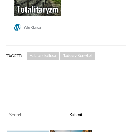
TAGGED
Mała apokalipsa
Tadeusz Konwicki
PODYSKUTUJ: