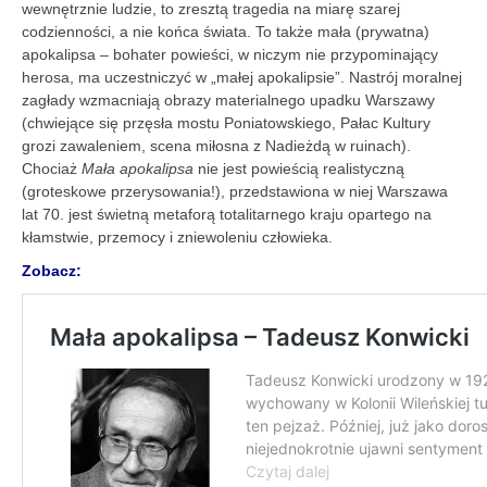
wewnętrznie ludzie, to zresztą tragedia na miarę szarej
codzienności, a nie końca świata. To także mała (prywatna)
apokalipsa – bohater powieści, w niczym nie przypominający
herosa, ma uczestniczyć w „małej apokalipsie”. Nastrój moralnej
zagłady wzmacniają obrazy materialnego upadku Warszawy
(chwiejące się przęsła mostu Poniatowskiego, Pałac Kultury
grozi zawaleniem, scena miłosna z Nadieżdą w ruinach).
Chociaż
Mała apokalipsa
nie jest powieścią realistyczną
(groteskowe przerysowania!), przedstawiona w niej Warszawa
lat 70. jest świetną metaforą totalitarnego kraju opartego na
kłamstwie, przemocy i zniewoleniu człowieka.
Zobacz: