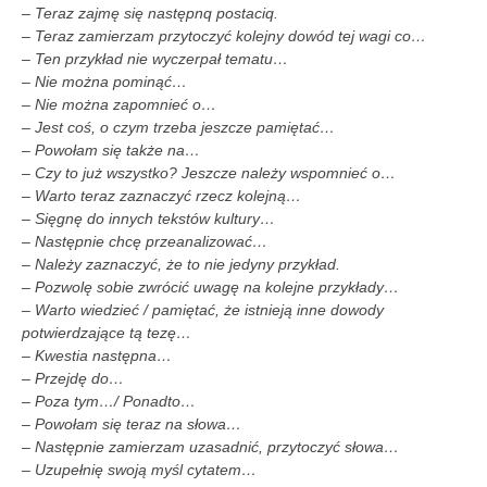
– Teraz zajmę się następnq postaciq.
– Teraz zamierzam przytoczyć kolejny dowód tej wagi co…
– Ten przykład nie wyczerpał tematu…
– Nie można pominąć…
– Nie można zapomnieć o…
– Jest coś, o czym trzeba jeszcze pamiętać…
– Powołam się także na…
– Czy to już wszystko? Jeszcze należy wspomnieć o…
– Warto teraz zaznaczyć rzecz kolejną…
– Sięgnę do innych tekstów kultury…
– Następnie chcę przeanalizować…
– Należy zaznaczyć, że to nie jedyny przykład.
– Pozwolę sobie zwrócić uwagę na kolejne przykłady…
– Warto wiedzieć / pamiętać, że istnieją inne dowody
potwierdzające tą tezę…
– Kwestia następna…
– Przejdę do…
– Poza tym…/ Ponadto…
– Powołam się teraz na słowa…
– Następnie zamierzam uzasadnić, przyto­czyć słowa…
– Uzupełnię swoją myśl cytatem…