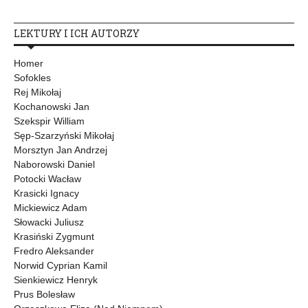
LEKTURY I ICH AUTORZY
Homer
Sofokles
Rej Mikołaj
Kochanowski Jan
Szekspir William
Sęp-Szarzyński Mikołaj
Morsztyn Jan Andrzej
Naborowski Daniel
Potocki Wacław
Krasicki Ignacy
Mickiewicz Adam
Słowacki Juliusz
Krasiński Zygmunt
Fredro Aleksander
Norwid Cyprian Kamil
Sienkiewicz Henryk
Prus Bolesław