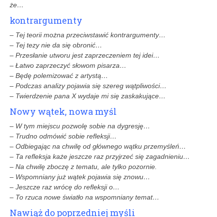
że…
kontrargumenty
– Tej teorii można przeciwstawić kontrargumenty…
– Tej tezy nie da się obronić…
– Przesłanie utworu jest zaprzeczeniem tej idei…
– Łatwo zaprzeczyć słowom pisarza…
– Będę polemizować z artystą…
– Podczas analizy pojawia się szereg wątpliwości…
– Twierdzenie pana X wydaje mi się zaskakujące…
Nowy wątek, nowa myśl
– W tym miejscu pozwolę sobie na dygresję…
– Trudno odmówić sobie refleksji…
– Odbiegając na chwilę od głównego wątku przemyśleń…
– Ta refleksja każe jeszcze raz przyjrzeć się zagadnieniu…
– Na chwilę zboczę z tematu, ale tylko pozornie.
– Wspomniany już wątek pojawia się znowu…
– Jeszcze raz wrócę do refleksji o…
– To rzuca nowe światło na wspomniany temat…
Nawiąż do poprzedniej myśli