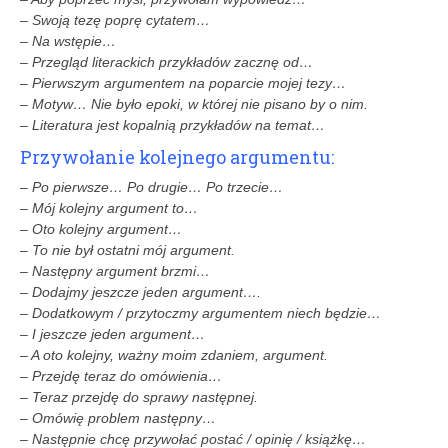
– Swoją tezę poprę cytatem…
– Na wstępie…
– Przegląd literackich przykładów zacznę od…
– Pierwszym argumentem na poparcie mojej tezy…
– Motyw… Nie było epoki, w której nie pisano by o nim.
– Literatura jest kopalnią przykładów na temat…
Przywołanie kolejnego argumentu:
– Po pierwsze… Po drugie… Po trzecie…
– Mój kolejny argument to…
– Oto kolejny argument…
– To nie był ostatni mój argument.
– Następny argument brzmi…
– Dodajmy jeszcze jeden argument….
– Dodatkowym / przytoczmy argumentem niech będzie…
– I jeszcze jeden argument…
– A oto kolejny, ważny moim zdaniem, argument.
– Przejdę teraz do omówienia…
– Teraz przejdę do sprawy następnej.
– Omówię problem następny…
– Następnie chcę przywołać postać / opinię / książkę…