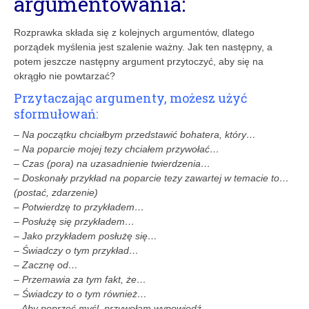
argumentowania:
Rozprawka składa się z kolejnych argumen­tów, dlatego
porządek myślenia jest szalenie ważny. Jak ten następny, a
potem jeszcze następny argument przytoczyć, aby się na
okrągło nie powtarzać?
Przytaczając argumenty, możesz użyć
sformułowań:
– Na początku chciałbym przedstawić bohatera, który…
– Na poparcie mojej tezy chciałem przywołać…
– Czas (pora) na uzasadnienie twierdzenia…
– Doskonały przykład na poparcie tezy zawartej w temacie to…
(postać, zdarzenie)
– Potwierdzę to przykładem…
– Posłużę się przykładem…
– Jako przykładem posłużę się…
– Świadczy o tym przykład…
– Zacznę od…
– Przemawia za tym fakt, że…
– Świadczy to o tym również…
– Aby poprzeć myśl, przywołam wypowiedź…