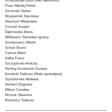
Orzeszkowa Eliza (Nad Niemnem)
Poeci Młodej Polski
Żeromski Stefan
Wyspiański Stanisław
Reymont Władysław
Conrad Joseph
Dąbrowska Maria
Witkiewicz Stanisław Ignacy
Gombrowicz Witold
Schulz Bruno
Camus Albert
Kafka Franz
Szczypiorski Andrzej
Herling-Grudziński Gustaw
Konwicki Tadeusz (Mała apokalipsa)
Szymborska Wisława
Herbert Zbigniew
Miłosz Czesław
Mrożek Sławomir
Różewicz Tadeusz