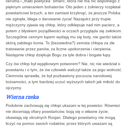
okrutna i „mało poetycka” śmierć, która nie ma nic wspólnego z
pięknym umieraniem bohaterów. Oto jeden z żołnierzy rozpłatał
powstańcowi brzuch, a ten zamiast krzyknąć, że jeszcze Polska
nie zginęła, błaga o darowanie życia! Nazajutrz przy trupie
mężczyzny zjawia się chłop, który odklepuje nad nim pacierz, a
potem z błyskiem pożądliwości w oczach przygląda się zwłokom.
Szczególnie cennym łupem wydają mu się buty, nie gardzi także
skórą zabitego konia. To (bezwiedna?) zemsta chłopa za złe
tratowanie przez panów, za liczne upokorzenia i cierpienia.
Następnie chłop dziękuje Bogu za tyle dobra i bogate łupy.
Czy ów chłop był wyjątkowym potworem? Nie, nic nie wiedział o
powstaniu i o tym, że ów człowiek walczył także za jego wolność.
Ciemnota sprawiła, że był pozbawiony poczucia narodowej
tożsamości, a tym bardziej uczuć wyższych takich jak miłość do
ojczyzny.
Wierna rzeka
Podobnie zachowują się chłopi ukazani w tej powieści. Również
nie doceniają ofiary powstańców, boją się o własne życie,
obawiają się okrutnych Rosjan. Dlatego powstańcy nie mogą
liczyć na pomoc swoich rodaków, przez których uważani są