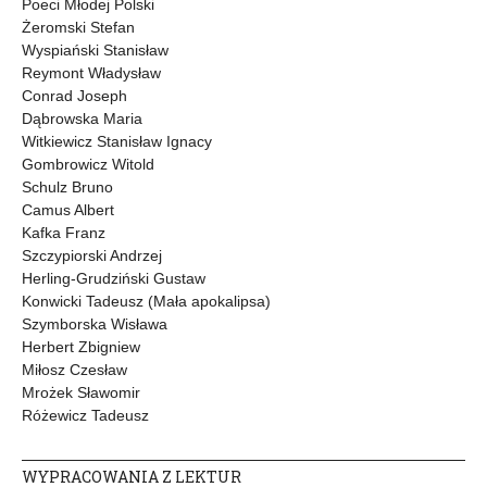
Poeci Młodej Polski
Żeromski Stefan
Wyspiański Stanisław
Reymont Władysław
Conrad Joseph
Dąbrowska Maria
Witkiewicz Stanisław Ignacy
Gombrowicz Witold
Schulz Bruno
Camus Albert
Kafka Franz
Szczypiorski Andrzej
Herling-Grudziński Gustaw
Konwicki Tadeusz (Mała apokalipsa)
Szymborska Wisława
Herbert Zbigniew
Miłosz Czesław
Mrożek Sławomir
Różewicz Tadeusz
WYPRACOWANIA Z LEKTUR