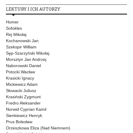
LEKTURY I ICH AUTORZY
Homer
Sofokles
Rej Mikołaj
Kochanowski Jan
Szekspir William
Sęp-Szarzyński Mikołaj
Morsztyn Jan Andrzej
Naborowski Daniel
Potocki Wacław
Krasicki Ignacy
Mickiewicz Adam
Słowacki Juliusz
Krasiński Zygmunt
Fredro Aleksander
Norwid Cyprian Kamil
Sienkiewicz Henryk
Prus Bolesław
Orzeszkowa Eliza (Nad Niemnem)