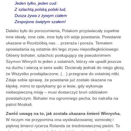
Jeden tylko, jeden cud:
Z szlachtą polską polski lud,
Dusza żywa z żywym ciałem
Zespojone świętym szałem!
Daleko było do porozumienia, Polakom przyświecały zupełnie
inne ideały, inne cele, inne były ich wizje powstania. Powstanie
ukazane w Rozdzióbią nas… przeraża i poraża. Tematem
opowiadania są ostatnie dni tego zrywu niepodległościowego.
Główny bohater, szlachcic posługujący się pseudonimem
Szymon Winrych to jeden z ostatnich, którzy nie upadli jeszcze
na duchu i wierzą w sens walki. Docierały jednak do niego głosy,
że Wszystko przełajdaczone, (…) przegrane do ostatniej nitki.
Zdaje sobie sprawę, że powstanie już zostało skazane na
klęskę, mimo to spotykamy go w lesie, gdy wykonuje
niebezpieczną misję – musi dostarczyć broń oddziałom
powstańczym. Bohater ma ogromnego pecha, bo natrafia na
patrol Moskali.
Zwróć uwagę na to, jak została ukazana śmierć Winrycha.
W niczym nie przypomina ona wyidealizowanej, wzniosłej i
pięknej śmierci rycerza Rolanda ze średniowiecznej pieśni. To