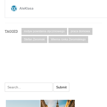
TAGGED
motyw powstania styczniowego
praca domowa
Stefan Żeromski
Wierna rzeka Żeromskiego
PODYSKUTUJ: