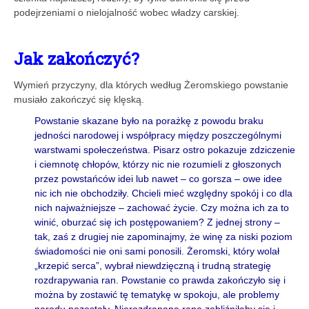
podejrzeniami o nielojalność wobec władzy carskiej.
Jak zakończyć?
Wymień przyczyny, dla których według Żeromskiego powstanie
musiało zakończyć się klęską.
Powstanie skazane było na porażkę z powodu braku
jedności narodowej i współpracy między poszczególnymi
warstwami społeczeństwa. Pisarz ostro pokazuje zdziczenie
i ciemnotę chłopów, którzy nic nie rozumieli z głoszonych
przez powstańców idei lub nawet – co gorsza – owe idee
nic ich nie obchodziły. Chcieli mieć względny spokój i co dla
nich najważniejsze – zachować życie. Czy można ich za to
winić, oburzać się ich postępowaniem? Z jednej strony –
tak, zaś z drugiej nie zapominajmy, że winę za niski poziom
świadomości nie oni sami ponosili. Żeromski, który wolał
„krzepić serca”, wybrał niewdzięczną i trudną strategię
rozdrapywania ran. Powstanie co prawda zakończyło się i
można by zostawić tę tematykę w spokoju, ale problemy
narodu pozostały. Nierozdrapana rana zabliźniłaby się i