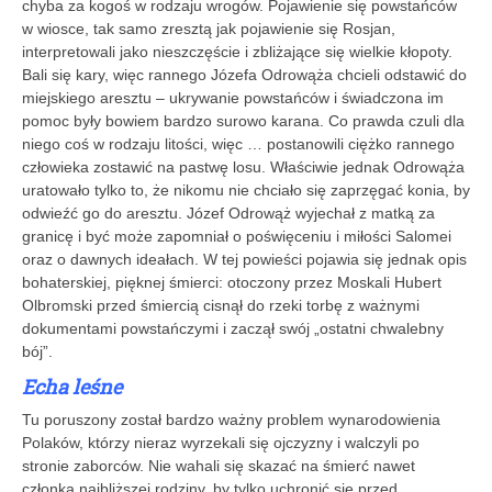
chyba za kogoś w rodzaju wrogów. Pojawienie się powstańców
w wiosce, tak samo zresztą jak pojawienie się Rosjan,
interpretowali jako nieszczęście i zbliżające się wielkie kłopoty.
Bali się kary, więc rannego Józefa Odrowąża chcieli odstawić do
miejskiego aresztu – ukrywanie powstańców i świadczona im
pomoc były bowiem bardzo surowo karana. Co prawda czuli dla
niego coś w rodzaju litości, więc … postanowili ciężko rannego
człowieka zostawić na pastwę losu. Właściwie jednak Odrowąża
uratowało tylko to, że nikomu nie chciało się zaprzęgać konia, by
odwieźć go do aresztu. Józef Odrowąż wyjechał z matką za
granicę i być może zapomniał o poświęceniu i miłości Salomei
oraz o dawnych ideałach. W tej powieści pojawia się jednak opis
bohaterskiej, pięknej śmierci: otoczony przez Moskali Hubert
Olbromski przed śmiercią cisnął do rzeki torbę z ważnymi
dokumentami powstańczymi i zaczął swój „ostatni chwalebny
bój”.
Echa leśne
Tu poruszony został bardzo ważny problem wynarodowienia
Polaków, którzy nieraz wyrzekali się ojczyzny i walczyli po
stronie zaborców. Nie wahali się skazać na śmierć nawet
członka najbliższej rodziny, by tylko uchronić się przed