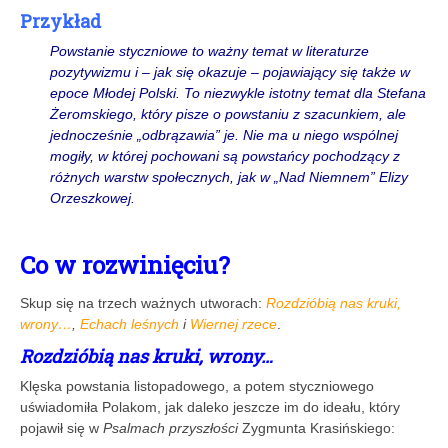
Przykład
Powstanie styczniowe to ważny temat w literaturze
pozytywizmu i – jak się okazuje – pojawiający się także w
epoce Młodej Polski. To niezwykle istotny temat dla Stefana
Żeromskiego, który pisze o powstaniu z szacunkiem, ale
jednocześnie „odbrązawia” je. Nie ma u niego wspólnej
mogiły, w której pochowani są powstańcy pochodzący z
różnych warstw społecznych, jak w „Nad Niemnem” Elizy
Orzeszkowej.
Co w rozwinięciu?
Skup się na trzech ważnych utworach:
Rozdzióbią nas kruki,
wrony…
,
Echach leśnych
i
Wiernej rzece
.
Rozdzióbią nas kruki, wrony…
Klęska powstania listopadowego, a potem styczniowego
uświadomiła Polakom, jak daleko jeszcze im do ideału, który
pojawił się w
Psalmach przyszłości
Zygmunta Krasińskiego: