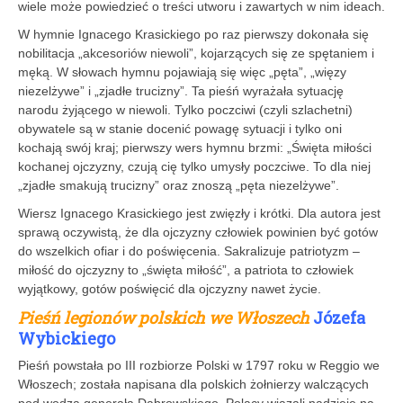
wiele może powiedzieć o treści utworu i zawartych w nim ideach.
W hymnie Ignacego Krasickiego po raz pierwszy dokonała się
nobilitacja „akcesoriów niewoli”, kojarzących się ze spętaniem i
męką. W słowach hymnu pojawiają się więc „pęta”, „więzy
niezelżywe” i „zjadłe trucizny”. Ta pieśń wyrażała sytuację
narodu żyjącego w niewoli. Tylko poczciwi (czyli szlachetni)
obywatele są w stanie docenić powagę sytuacji i tylko oni
kochają swój kraj; pierwszy wers hymnu brzmi: „Święta miłości
kochanej ojczyzny, czują cię tylko umysły poczciwe. To dla niej
„zjadłe smakują trucizny” oraz znoszą „pęta niezelżywe”.
Wiersz Ignacego Krasickiego jest zwięzły i krótki. Dla autora jest
sprawą oczywistą, że dla ojczyzny człowiek powinien być gotów
do wszelkich ofiar i do poświęcenia. Sakralizuje patriotyzm –
miłość do ojczyzny to „święta miłość”, a patriota to człowiek
wyjątkowy, gotów poświęcić dla ojczyzny nawet życie.
Pieśń legionów polskich we Włoszech
Józefa
Wybickiego
Pieśń powstała po III rozbiorze Polski w 1797 roku w Reggio we
Włoszech; została napisana dla polskich żołnierzy walczących
pod wodzą generała Dąbrowskiego. Polacy wiązali nadzieje na