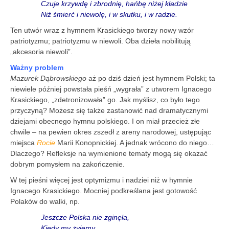
Czuje krzywdę i zbrodnię, hańbę niżej kładzie
Niż śmierć i niewolę, i w skutku, i w radzie.
Ten utwór wraz z hymnem Krasickiego tworzy nowy wzór
patriotyzmu; patriotyzmu w niewoli. Oba dzieła nobilitują
„akcesoria niewoli”.
Ważny problem
Mazurek Dąbrowskiego
aż po dziś dzień jest hymnem Polski; ta
niewiele później powstała pieśń „wygrała” z utworem Ignacego
Krasickiego, „zdetronizowała” go. Jak myślisz, co było tego
przyczyną? Możesz się także zastanowić nad dramatycznymi
dziejami obecnego hymnu polskiego. I on miał przecież złe
chwile – na pewien okres zszedł z areny narodowej, ustępując
miejsca
Rocie
Marii Konopnickiej. A jednak wrócono do niego…
Dlaczego? Refleksje na wymienione tematy mogą się okazać
dobrym pomysłem na zakończenie.
W tej pieśni więcej jest optymizmu i nadziei niż w hymnie
Ignacego Krasickiego. Mocniej podkreślana jest gotowość
Polaków do walki, np.
Jeszcze Polska nie zginęła,
Kiedy my żyjemy