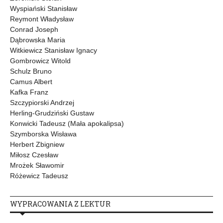
Wyspiański Stanisław
Reymont Władysław
Conrad Joseph
Dąbrowska Maria
Witkiewicz Stanisław Ignacy
Gombrowicz Witold
Schulz Bruno
Camus Albert
Kafka Franz
Szczypiorski Andrzej
Herling-Grudziński Gustaw
Konwicki Tadeusz (Mała apokalipsa)
Szymborska Wisława
Herbert Zbigniew
Miłosz Czesław
Mrożek Sławomir
Różewicz Tadeusz
WYPRACOWANIA Z LEKTUR