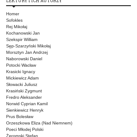
LEKTURY I ICH AUTORZY
Homer
Sofokles
Rej Mikołaj
Kochanowski Jan
Szekspir William
Sęp-Szarzyński Mikołaj
Morsztyn Jan Andrzej
Naborowski Daniel
Potocki Wacław
Krasicki Ignacy
Mickiewicz Adam
Słowacki Juliusz
Krasiński Zygmunt
Fredro Aleksander
Norwid Cyprian Kamil
Sienkiewicz Henryk
Prus Bolesław
Orzeszkowa Eliza (Nad Niemnem)
Poeci Młodej Polski
Żeromski Stefan