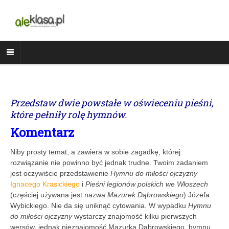
Przedstaw dwie powstałe w oświeceniu pieśni,
które pełniły rolę hymnów.
Komentarz
Niby prosty temat, a zawiera w sobie zagadkę, której
rozwiązanie nie powinno być jednak trudne. Twoim zadaniem
jest oczywiście przedstawienie
Hymnu do miłości
ojczyzny
Ignacego Krasickiego
i
Pieśni legionów polskich we Włoszech
(częściej używana jest nazwa
Mazurek Dąbrowskiego
) Józefa
Wybickiego. Nie da się uniknąć cytowania. W wypadku
Hymnu
do miłości ojczyzny
wystarczy znajomość kilku pierwszych
wersów, jednak nieznajomość Mazurka Dąbrowskiego, hymnu