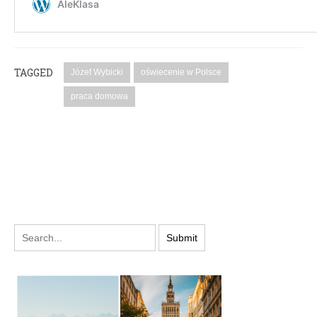
TAGGED
Józef Wybicki
oświecenie w Polsce
praca domowa
PODYSKUTUJ: