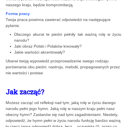
naszego kraju, będzie kompromitacją.
Forma pracy
Twoja praca powinna zawierać odpowiedzi na następujące
pytania:
Dlaczego akurat te pieśni pełniły tak ważną rolę w życiu
narodu?
Jaki obraz Polski i Polaków kreowały?
Jakie wartości akcentowały?
Ubarwi twoją wypowiedź przeprowadzenie swego rodzaju
porównania obu pieśni: nastroju, melodii, propagowanych przez
nie wartości i postaw.
Jak
zacząć
?
Możesz zacząć od refleksji nad tym, jaką rolę w życiu danego
narodu pełni jego hymn. Jaką rolę w naszym kraju pełni nasz
obecny hymn? Zastanów się nad tymi zagadnieniami. Niestety,
odpowiedź, że hymn pełni w życiu narodu funkcję bardzo ważną
to rzecz jasna odpowiedź dobra, lecz… oczywista (!), przez co