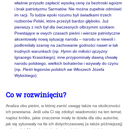
właśnie przyszło zapłacić wysoką cenę za beztroski egoizm
i brak patriotyzmu Sarmatów. Nie można zupełnie odmówić
im racji. To ludzie epoki rozumu byli świadkami trzech
rozbiorów Polski, które przeżyli bardzo głęboko. Już
pierwszy z nich był dla ówczesnych olbrzymim szokiem.
Powstające w owych czasach pieśni i wiersze patriotyczne
akcentowały nową sytuację narodu – narodu w niewoli i
podkreślały szansę na zachowanie godności nawet w tak
trudnych warunkach (np.
Hymn do miłości ojczyzny
Ignacego Krasickiego); inne przypominały dawną chwałę
narodu polskiego, wielkich bohaterów i wzywały do czynu
(np.
Pieśń legionów polskich we Włoszech
Józefa
Wybickiego).
Co w rozwinięciu?
Analiza obu pieśni, w której zwróć uwagę także na okoliczności
ich powstania. Jeśli uda Ci się zdobyć wiadomości na ten temat,
napisz krótko, jakie znaczenie miały te dzieła dla obu autorów,
jak się sytuowały na tle ich dotychczasowej (a także późniejszej)