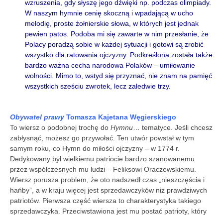
wzruszenia, gdy słyszę jego dźwięki np. podczas olimpiady.
W naszym hymnie cenię skoczną i wpadającą w ucho
melodię, proste żołnierskie słowa, w których jest jednak
pewien patos. Podoba mi się zawarte w nim przesłanie, że
Polacy poradzą sobie w każdej sytuacji i gotowi są zrobić
wszystko dla ratowania ojczyzny. Podkreślona została także
bardzo ważna cecha narodowa Polaków – umiłowanie
wolności. Mimo to, wstyd się przyznać, nie znam na pamięć
wszystkich sześciu zwrotek, lecz zaledwie trzy.
Obywatel prawy
Tomasza Kajetana Węgierskiego
To wiersz o podobnej trochę do
Hymnu
… tematyce. Jeśli chcesz
zabłysnąć, możesz go przywołać. Ten utwór powstał w tym
samym roku, co Hymn do miłości ojczyzny – w 1774 r.
Dedykowany był wielkiemu patriocie bardzo szanowanemu
przez współczesnych mu ludzi – Feliksowi Oraczewskiemu.
Wiersz porusza problem, że oto nadszedł czas „nieszczęścia i
hańby”, a w kraju więcej jest sprzedawczyków niż prawdziwych
patriotów. Pierwsza część wiersza to charakterystyka takiego
sprzedawczyka. Przeciwstawiona jest mu postać patrioty, który