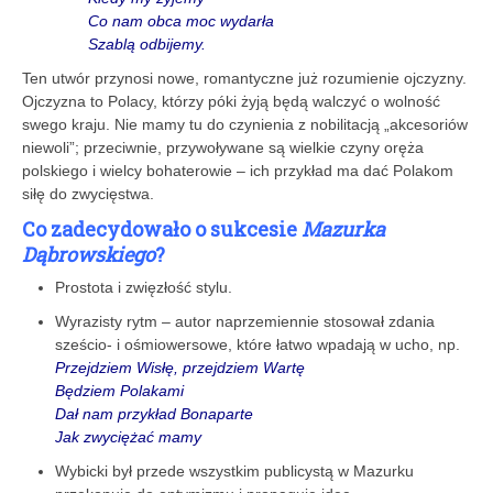
Co nam obca moc wydarła
Szablą odbijemy.
Ten utwór przynosi nowe, romantyczne już rozumienie ojczyzny.
Ojczyzna to Polacy, którzy póki żyją będą walczyć o wolność
swego kraju. Nie mamy tu do czynienia z nobilitacją „akcesoriów
niewoli”; przeciwnie, przywoływane są wielkie czyny oręża
polskiego i wielcy bohaterowie – ich przykład ma dać Polakom
siłę do zwycięstwa.
Co zadecydowało o sukcesie
Mazurka
Dąbrowskiego
?
Prostota i zwięzłość stylu.
Wyrazisty rytm – autor naprzemiennie stosował zdania
sześcio- i ośmiowersowe, które łatwo wpadają w ucho, np.
Przejdziem Wisłę, przejdziem Wartę
Będziem Polakami
Dał nam przykład Bonaparte
Jak zwyciężać mamy
Wybicki był przede wszystkim publicystą w Mazurku