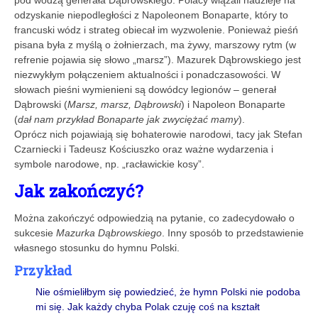
odzyskanie niepodległości z Napoleonem Bonaparte, który to
francuski wódz i strateg obiecał im wyzwolenie. Ponieważ pieśń
pisana była z myślą o żołnierzach, ma żywy, marszowy rytm (w
refrenie pojawia się słowo „marsz”). Mazurek Dąbrowskiego jest
niezwykłym połączeniem aktualności i ponadczasowości. W
słowach pieśni wymienieni są dowódcy legionów – generał
Dąbrowski (
Marsz, marsz, Dąbrowski
) i Napoleon Bonaparte
(
dał nam przykład Bonaparte jak zwyciężać mamy
).
Oprócz nich pojawiają się bohaterowie narodowi, tacy jak Stefan
Czarniecki i Tadeusz Kościuszko oraz ważne wydarzenia i
symbole narodowe, np. „racławickie kosy”.
Jak zakończyć?
Można zakończyć odpowiedzią na pytanie, co zadecydowało o
sukcesie
Mazurka Dąbrowskiego
. Inny sposób to przedstawienie
własnego stosunku do hymnu Polski.
Przykład
Nie ośmieliłbym się powiedzieć, że hymn Polski nie podoba
mi się. Jak każdy chyba Polak czuję coś na kształt