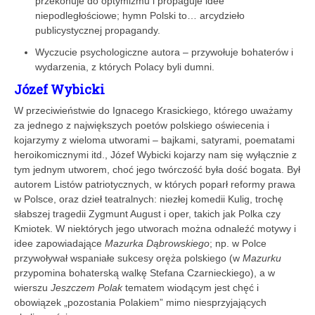
przekonuje do optymizmu i propaguje idee
niepodległościowe; hymn Polski to… arcydzieło
publicystycznej propagandy.
Wyczucie psychologiczne autora – przywołuje bohaterów i
wydarzenia, z których Polacy byli dumni.
Józef Wybicki
W przeciwieństwie do Ignacego Krasickiego, którego uważamy
za jednego z największych poetów polskiego oświecenia i
kojarzymy z wieloma utworami – bajkami, satyrami, poematami
heroikomicznymi itd., Józef Wybicki kojarzy nam się wyłącznie z
tym jednym utworem, choć jego twórczość była dość bogata. Był
autorem Listów patriotycznych, w których poparł reformy prawa
w Polsce, oraz dzieł teatralnych: niezłej komedii Kulig, trochę
słabszej tragedii Zygmunt August i oper, takich jak Polka czy
Kmiotek. W niektórych jego utworach można odnaleźć motywy i
idee zapowiadające
Mazurka Dąbrowskiego
; np. w Polce
przywoływał wspaniałe sukcesy oręża polskiego (w
Mazurku
przypomina bohaterską walkę Stefana Czarnieckiego), a w
wierszu
Jeszczem Polak
tematem wiodącym jest chęć i
obowiązek „pozostania Polakiem” mimo niesprzyjających