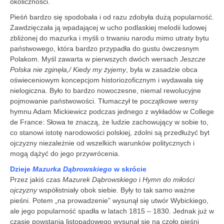
okoliczności.
Pieśń bardzo się spodobała i od razu zdobyła dużą popularność.
Zawdzięczała ją wpadającej w ucho podlaskiej melodii ludowej
zbliżonej do mazurka i myśli o trwaniu narodu mimo utraty bytu
państwowego, która bardzo przypadła do gustu ówczesnym
Polakom. Myśl zawarta w pierwszych dwóch wersach
Jeszcze
Polska nie zginęła,/ Kiedy my żyjemy
, była w zasadzie obca
oświeceniowym koncepcjom historiozoficznym i wydawała się
nielogiczna. Było to bardzo nowoczesne, niemal rewolucyjne
pojmowanie państwowości. Tłumaczył te początkowe wersy
hymnu Adam Mickiewicz podczas jednego z wykładów w College
de France: Słowa te znaczą, że ludzie zachowujący w sobie to,
co stanowi istotę narodowości polskiej, zdolni są przedłużyć byt
ojczyzny niezależnie od wszelkich warunków politycznych i
mogą dążyć do jego przywrócenia.
Dzieje
Mazurka Dąbrowskiego
w skrócie
Przez jakiś czas
Mazurek Dąbrowskiego
i
Hymn do miłości
ojczyzny
współistniały obok siebie. Były to tak samo ważne
pieśni. Potem „na prowadzenie” wysunął się utwór Wybickiego,
ale jego popularność spadła w latach 1815 – 1830. Jednak już w
czasie powstania listopadowego wysunął się na czoło pieśni