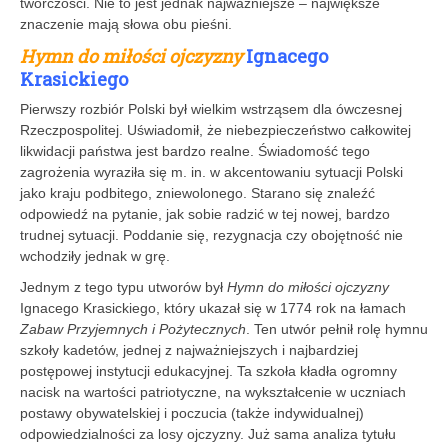
twórczości. Nie to jest jednak najważniejsze – największe
znaczenie mają słowa obu pieśni.
Hymn do miłości ojczyzny
Ignacego
Krasickiego
Pierwszy rozbiór Polski był wielkim wstrząsem dla ówczesnej
Rzeczpospolitej. Uświadomił, że niebezpieczeństwo całkowitej
likwidacji państwa jest bardzo realne. Świadomość tego
zagrożenia wyraziła się m. in. w akcentowaniu sytuacji Polski
jako kraju podbitego, zniewolonego. Starano się znaleźć
odpowiedź na pytanie, jak sobie radzić w tej nowej, bardzo
trudnej sytuacji. Poddanie się, rezygnacja czy obojętność nie
wchodziły jednak w grę.
Jednym z tego typu utworów był
Hymn do miłości ojczyzny
Ignacego Krasickiego, który ukazał się w 1774 rok na łamach
Zabaw Przyjemnych i Pożytecznych
. Ten utwór pełnił rolę hymnu
szkoły kadetów, jednej z najważniejszych i najbardziej
postępowej instytucji edukacyjnej. Ta szkoła kładła ogromny
nacisk na wartości patriotyczne, na wykształcenie w uczniach
postawy obywatelskiej i poczucia (także indywidualnej)
odpowiedzialności za losy ojczyzny. Już sama analiza tytułu