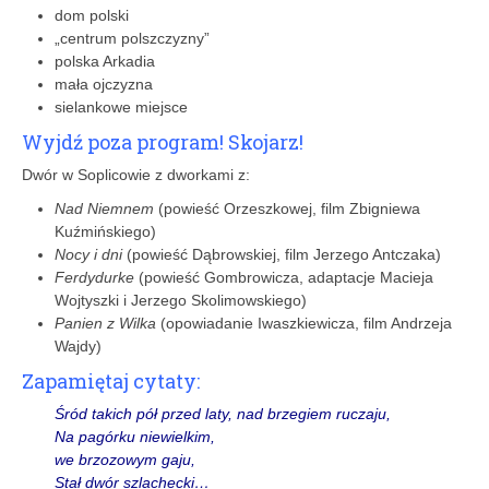
dom polski
„centrum polszczyzny”
polska Arkadia
mała ojczyzna
sielankowe miejsce
Wyjdź poza program! Skojarz!
Dwór w Soplicowie z dworkami z:
Nad Niemnem
(powieść Orzeszkowej, film Zbigniewa
Kuźmińskiego)
Nocy i dni
(powieść Dąbrowskiej, film Jerzego Antczaka)
Ferdydurke
(powieść Gombrowicza, adaptacje Macieja
Wojtyszki i Jerzego Skolimowskiego)
Panien z Wilka
(opowiadanie Iwaszkiewicza, film Andrzeja
Wajdy)
Zapamiętaj cytaty:
Śród takich pół przed laty, nad brzegiem ruczaju,
Na pagórku niewielkim,
we brzozowym gaju,
Stał dwór szlachecki…