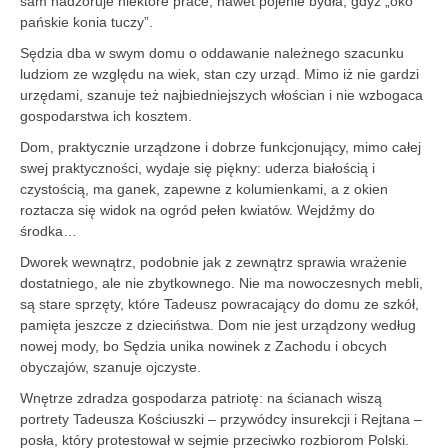
sam nadzoruje niektóre prace, nawet pojenie bydła, gdyż „oko
pańskie konia tuczy”.
Sędzia dba w swym domu o oddawanie należnego szacunku
ludziom ze względu na wiek, stan czy urząd. Mimo iż nie gardzi
urzędami, szanuje też najbiedniejszych włościan i nie wzbogaca
gospodarstwa ich kosztem.
Dom, praktycznie urządzone i dobrze funkcjonujący, mimo całej
swej praktyczności, wydaje się piękny: uderza białością i
czystością, ma ganek, zapewne z kolumienkami, a z okien
roztacza się widok na ogród pełen kwiatów. Wejdźmy do
środka…
Dworek wewnątrz, podobnie jak z zewnątrz sprawia wrażenie
dostatniego, ale nie zbytkownego. Nie ma nowoczesnych mebli,
są stare sprzęty, które Tadeusz powracający do domu ze szkół,
pamięta jeszcze z dzieciństwa. Dom nie jest urządzony według
nowej mody, bo Sędzia unika nowinek z Zachodu i obcych
obyczajów, szanuje ojczyste.
Wnętrze zdradza gospodarza patriotę: na ścianach wiszą
portrety Tadeusza Kościuszki – przywódcy insurekcji i Rejtana –
posła, który protestował w sejmie przeciwko rozbiorom Polski.