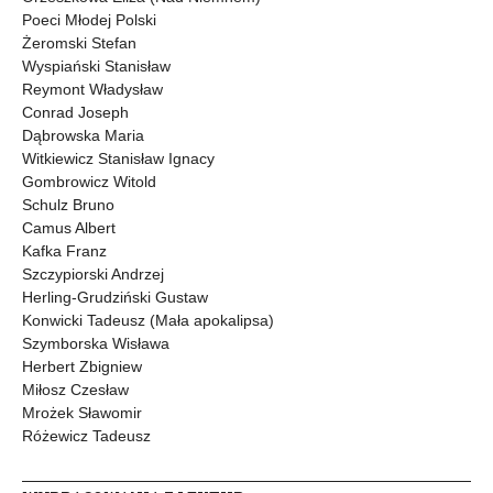
Poeci Młodej Polski
Żeromski Stefan
Wyspiański Stanisław
Reymont Władysław
Conrad Joseph
Dąbrowska Maria
Witkiewicz Stanisław Ignacy
Gombrowicz Witold
Schulz Bruno
Camus Albert
Kafka Franz
Szczypiorski Andrzej
Herling-Grudziński Gustaw
Konwicki Tadeusz (Mała apokalipsa)
Szymborska Wisława
Herbert Zbigniew
Miłosz Czesław
Mrożek Sławomir
Różewicz Tadeusz