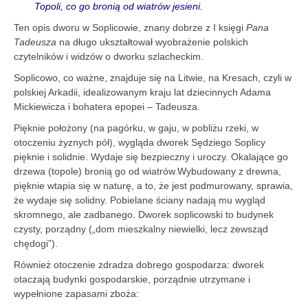
Topoli, co go bronią od wiatrów jesieni.
Ten opis dworu w Soplicowie, znany dobrze z I księgi
Pana
Tadeusza
na długo ukształtował wyobrażenie polskich
czytelników i widzów o dworku szlacheckim.
Soplicowo, co ważne, znajduje się na Litwie, na Kresach, czyli w
polskiej Arkadii, idealizowanym kraju lat dziecinnych Adama
Mickiewicza i bohatera epopei – Tadeusza.
Pięknie położony (na pagórku, w gaju, w pobliżu rzeki, w
otoczeniu żyznych pół), wygląda dworek Sędziego Soplicy
pięknie i solidnie. Wydaje się bezpieczny i uroczy. Okalające go
drzewa (topole) bronią go od wiatrów.Wybudowany z drewna,
pięknie wtapia się w naturę, a to, że jest podmurowany, sprawia,
że wydaje się solidny. Pobielane ściany nadają mu wygląd
skromnego, ale zadbanego. Dworek soplicowski to budynek
czysty, porządny („dom mieszkalny niewielki, lecz zewsząd
chędogi”).
Również otoczenie zdradza dobrego gospodarza: dworek
otaczają budynki gospodarskie, porządnie utrzymane i
wypełnione zapasami zboża: