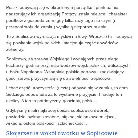
Posiłki odbywają się w określonym porządku i punktualnie,
nadzorujący ich organizację Protazy ustala miejsce i charakter
posiłków z gospodarzem, gdy kilka razy tego nie czyni (i
przenosi stołu do zamku) wynikają nieporozumienia.
To z Soplicowa wyruszają myśliwi na łowy. Wreszcie tu – odbywa
się powitanie wojsk polskich i stacjonuje część dowódców,
żołnierzy.
Soplicowo, za sprawą Wojskiego i wynajętych przez niego
kucharzy, godnie przyjmuje wodzów wojsk polskich, walczących
u boku Napoleona. Wspaniałe polskie potrawy i zadziwiający
gości serwis przyczyniają się do świetności Soplicowa.
I choć część uroczystości (uczta) odbywa się w zamku, to dom
Sędziego odpowiada za to wystawne przyjęcie. I nadaje ton
okolicy. A ton to patriotyczny, gościnny, polski…
Gdybyśmy mieli najkrócej opisać soplicowski dworek,
powiedzielibyśmy: zasobne, piękne, sielankowe miejsce,
Arkadia, ostoja polskości i szlacheckości…
Skojarzenia wokół dworku w Soplicowie