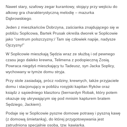
Nawet stary, szafowy zegar kurantowy, stojący przy wejściu do
alkowy gra charakterystyczną melodię – mazurka
Dąbrowskiego.
Jeden z mieszkańców Dobrzyna, zaścianka znajdującego się w
pobliżu Soplicowa, Bartek Prusak określa dworek w Soplicowie
jako “centrum polszczyzny:/ Tam się człowiek napije, nadysze
Ojczyzny!”
W Soplicowie mieszkają Sędzia wraz ze służbą i od pewnego
czasu jego daleko krewna, Telimena z podopieczną Zosią.
Powraca niegdyś mieszkający tu Tadeusz, syn Jacka Soplicy,
wychowany w tymże domu stryja.
Przy stole zasiadają, prócz rodziny, krewnych, także przyjaciele
domu i stacjonujący w pobliżu rosyjski kapitan Ryków oraz
ksiądz z sąsiedniego klasztoru (bernardyn Robak, który potem
okazuje się ukrywającym się pod mnisim kapturem bratem
Sędziego, Jackiem).
Podaje się w Soplicowie pyszne domowe potrawy i pyszną kawę
(z domową śmietanką), do której przygotowywania jest
zatrudniona specjalnie osoba, tzw. kawiarka.