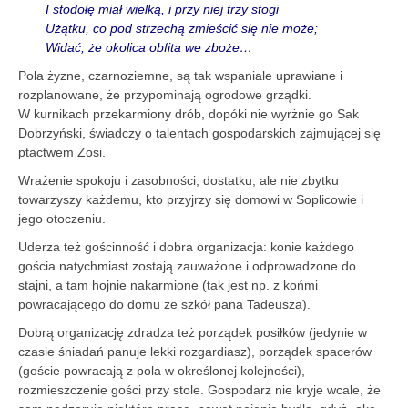
I stodołę miał wielką, i przy niej trzy stogi
Użątku, co pod strzechą zmieścić się nie może;
Widać, że okolica obfita we zboże…
Pola żyzne, czarnoziemne, są tak wspaniale uprawiane i
rozplanowane, że przypominają ogrodowe grządki.
W kurnikach przekarmiony drób, dopóki nie wyrżnie go Sak
Dobrzyński, świadczy o talentach gospodarskich zajmującej się
ptactwem Zosi.
Wrażenie spokoju i zasobności, dostatku, ale nie zbytku
towarzyszy każdemu, kto przyjrzy się domowi w Soplicowie i
jego otoczeniu.
Uderza też gościnność i dobra organizacja: konie każdego
gościa natychmiast zostają zauważone i odprowadzone do
stajni, a tam hojnie nakarmione (tak jest np. z końmi
powracającego do domu ze szkół pana Tadeusza).
Dobrą organizację zdradza też porządek posiłków (jedynie w
czasie śniadań panuje lekki rozgardiasz), porządek spacerów
(goście powracają z pola w określonej kolejności),
rozmieszczenie gości przy stole. Gospodarz nie kryje wcale, że