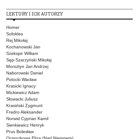
LEKTURY I ICH AUTORZY
Homer
Sofokles
Rej Mikołaj
Kochanowski Jan
Szekspir William
Sęp-Szarzyński Mikołaj
Morsztyn Jan Andrzej
Naborowski Daniel
Potocki Wacław
Krasicki Ignacy
Mickiewicz Adam
Słowacki Juliusz
Krasiński Zygmunt
Fredro Aleksander
Norwid Cyprian Kamil
Sienkiewicz Henryk
Prus Bolesław
Orzeszkowa Eliza (Nad Niemnem)