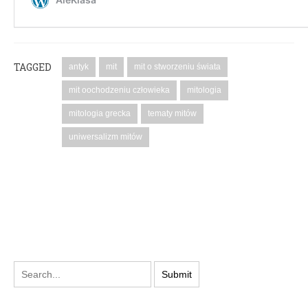
TAGGED
antyk
mit
mit o stworzeniu świata
mit oochodzeniu człowieka
mitologia
mitologia grecka
tematy mitów
uniwersalizm mitów
PODYSKUTUJ: