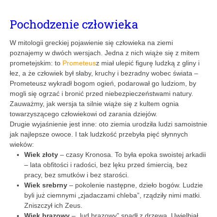
Pochodzenie człowieka
W mitologii greckiej pojawienie się człowieka na ziemi
poznajemy w dwóch wersjach. Jedna z nich wiąże się z mitem
prometejskim: to
Prometeus
z miał ulepić figurę ludzką z gliny i
łez, a że człowiek był słaby, kruchy i bezradny wobec świata –
Prometeusz wykradł bogom ogień, podarował go ludziom, by
mogli się ogrzać i bronić przed niebezpieczeństwami natury.
Zauważmy, jak wersja ta silnie wiąże się z kultem ognia
towarzyszącego człowiekowi od zarania dziejów.
Drugie wyjaśnienie jest inne: oto ziemia urodziła ludzi samoistnie
jak najlepsze owoce. I tak ludzkość przebyła pięć słynnych
wieków:
Wiek złoty
– czasy Kronosa. To była epoka swoistej arkadii
– lata obfitości i radości, bez lęku przed śmiercią, bez
pracy, bez smutków i bez starości.
Wiek srebrny
– pokolenie następne, dzieło bogów. Ludzie
byli już ciemnymi „zjadaczami chleba”, rządziły nimi matki.
Zniszczył ich Zeus.
Wiek brązowy
– „lud brązowy” spadł z drzewa. Uwielbiał