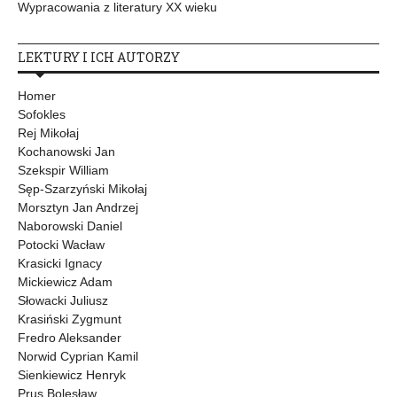
Wypracowania z literatury XX wieku
LEKTURY I ICH AUTORZY
Homer
Sofokles
Rej Mikołaj
Kochanowski Jan
Szekspir William
Sęp-Szarzyński Mikołaj
Morsztyn Jan Andrzej
Naborowski Daniel
Potocki Wacław
Krasicki Ignacy
Mickiewicz Adam
Słowacki Juliusz
Krasiński Zygmunt
Fredro Aleksander
Norwid Cyprian Kamil
Sienkiewicz Henryk
Prus Bolesław