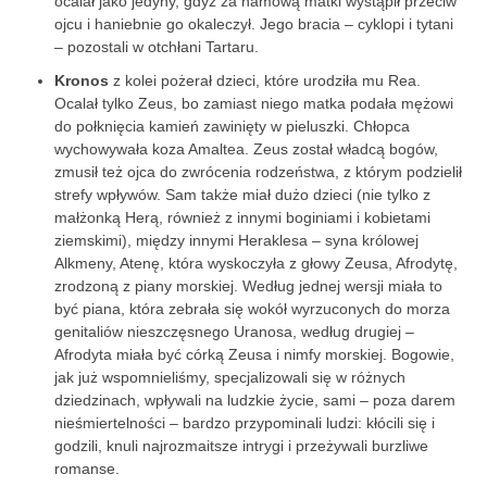
ocalał jako jedyny, gdyż za namową matki wystąpił przeciw
ojcu i haniebnie go okaleczył. Jego bracia – cyklopi i tytani
– pozostali w otchłani Tartaru.
Kronos
z kolei pożerał dzieci, które urodziła mu Rea.
Ocalał tylko Zeus, bo zamiast niego matka podała mężowi
do połknięcia kamień zawinięty w pieluszki. Chłopca
wychowywała koza Amaltea. Zeus został władcą bogów,
zmusił też ojca do zwrócenia rodzeństwa, z którym podzielił
strefy wpływów. Sam także miał dużo dzieci (nie tylko z
małżonką Herą, również z innymi boginiami i kobietami
ziemskimi), między innymi Heraklesa – syna królowej
Alkmeny, Atenę, która wyskoczyła z głowy Zeusa, Afrodytę,
zrodzoną z piany morskiej. Według jednej wersji miała to
być piana, która zebrała się wokół wyrzuconych do morza
genitaliów nieszczęsnego Uranosa, według drugiej –
Afrodyta miała być córką Zeusa i nimfy morskiej. Bogowie,
jak już wspomnieliśmy, specjalizowali się w różnych
dziedzinach, wpływali na ludzkie życie, sami – poza darem
nieśmiertelności – bardzo przypominali ludzi: kłócili się i
godzili, knuli najrozmaitsze intrygi i przeżywali burzliwe
romanse.