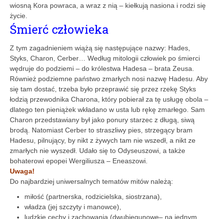
wiosną Kora powraca, a wraz z nią – kiełkują nasiona i rodzi się
życie.
Śmierć człowieka
Z tym zagadnieniem wiążą się następujące nazwy: Hades,
Styks, Charon, Cerber… Według mitologii człowiek po śmierci
wędruje do podziemi – do królestwa Hadesa – brata Zeusa.
Również podziemne państwo zmarłych nosi nazwę Hadesu. Aby
się tam dostać, trzeba było przeprawić się przez rzekę Styks
łodzią przewodnika Charona, który pobierał za tę usługę obola –
dlatego ten pieniążek wkładano w usta lub rękę zmarłego. Sam
Charon przedstawiany był jako ponury starzec z długą, siwą
brodą. Natomiast Cerber to straszliwy pies, strzegący bram
Hadesu, pilnujący, by nikt z żywych tam nie wszedł, a nikt ze
zmarłych nie wyszedł. Udało się to Odyseuszowi, a także
bohaterowi epopei Wergiliusza – Eneaszowi.
Uwaga!
Do najbardziej uniwersalnych tematów mitów należą:
miłość (partnerska, rodzicielska, siostrzana),
władza (jej szczyty i manowce),
ludzkie cechy i zachowania (dwubiegunowe– na jednym