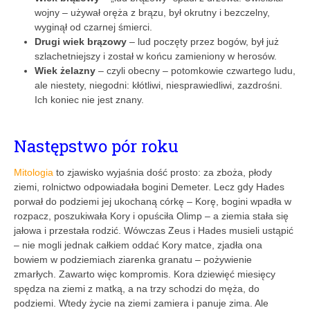
wojny – używał oręża z brązu, był okrutny i bezczelny,
wyginął od czarnej śmierci.
Drugi wiek brązowy
– lud poczęty przez bogów, był już
szlachetniejszy i został w końcu zamieniony w herosów.
Wiek żelazny
– czyli obecny – potomkowie czwartego ludu,
ale niestety, niegodni: kłótliwi, niesprawiedliwi, zazdrośni.
Ich koniec nie jest znany.
Następstwo pór roku
Mitologia
to zjawisko wyjaśnia dość prosto: za zboża, płody
ziemi, rolnictwo odpowiadała bogini Demeter. Lecz gdy Hades
porwał do podziemi jej ukochaną córkę – Korę, bogini wpadła w
rozpacz, poszukiwała Kory i opuściła Olimp – a ziemia stała się
jałowa i przestała rodzić. Wówczas Zeus i Hades musieli ustąpić
– nie mogli jednak całkiem oddać Kory matce, zjadła ona
bowiem w podziemiach ziarenka granatu – pożywienie
zmarłych. Zawarto więc kompromis. Kora dziewięć miesięcy
spędza na ziemi z matką, a na trzy schodzi do męża, do
podziemi. Wtedy życie na ziemi zamiera i panuje zima. Ale