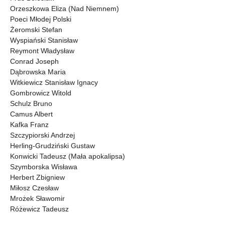
Orzeszkowa Eliza (Nad Niemnem)
Poeci Młodej Polski
Żeromski Stefan
Wyspiański Stanisław
Reymont Władysław
Conrad Joseph
Dąbrowska Maria
Witkiewicz Stanisław Ignacy
Gombrowicz Witold
Schulz Bruno
Camus Albert
Kafka Franz
Szczypiorski Andrzej
Herling-Grudziński Gustaw
Konwicki Tadeusz (Mała apokalipsa)
Szymborska Wisława
Herbert Zbigniew
Miłosz Czesław
Mrożek Sławomir
Różewicz Tadeusz