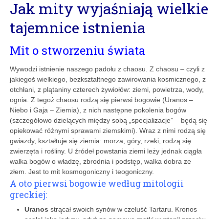
Jak mity wyjaśniają wielkie
tajemnice istnienia
Mit o stworzeniu świata
Wywodzi istnienie naszego padołu z chaosu. Z chaosu – czyli z
jakiegoś wielkiego, bezkształtnego zawirowania kosmicznego, z
otchłani, z plątaniny czterech żywiołów: ziemi, powietrza, wody,
ognia. Z tegoż chaosu rodzą się pierwsi bogowie (Uranos –
Niebo i Gaja – Ziemia), z nich następne pokolenia bogów
(szczegółowo dzielących między sobą „specjalizacje” – będą się
opiekować różnymi sprawami ziemskimi). Wraz z nimi rodzą się
gwiazdy, kształtuje się ziemia: morza, góry, rzeki, rodzą się
zwierzęta i rośliny. U źródeł powstania ziemi leży jednak ciągła
walka bogów o władzę, zbrodnia i podstęp, walka dobra ze
złem. Jest to mit kosmogoniczny i teogoniczny.
A oto pierwsi bogowie według mitologii
greckiej:
Uranos
strącał swoich synów w czeluść Tartaru. Kronos