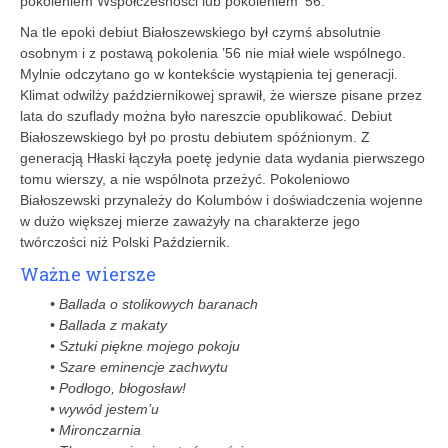
pokoleniem Współczesności lub pokoleniem ’56.
Na tle epoki debiut Białoszewskiego był czymś absolutnie
osobnym i z postawą pokolenia ’56 nie miał wiele wspólnego.
Mylnie odczytano go w kontekście wystąpienia tej generacji.
Klimat odwilży październikowej sprawił, że wiersze pisane przez
lata do szuflady można było nareszcie opublikować. Debiut
Białoszewskiego był po prostu debiutem spóźnionym. Z
generacją Hłaski łączyła poetę jedynie data wydania pierwszego
tomu wierszy, a nie wspólnota przeżyć. Pokoleniowo
Białoszewski przynależy do Kolumbów i doświadczenia wojenne
w dużo większej mierze zaważyły na charakterze jego
twórczości niż Polski Październik.
Ważne wiersze
• Ballada o stolikowych baranach
• Ballada z makaty
• Sztuki piękne mojego pokoju
• Szare eminencje zachwytu
• Podłogo, błogosław!
• wywód jestem’u
• Mironczarnia