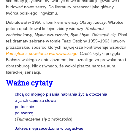
schematy językowe, by tworzyć nowe konstrukcje językowe i
budować nowe sensy. Do literatury przeszedł jako główny
twórca polskiego lingwizmu.
Debiutował w 1956 r. tomikiem wierszy
Obroty rzeczy
. Wkrótce
potem opublikował kolejne zbiory wierszy:
Rachunek
zachciankowy
,
Mylne wzruszenia
,
Było i było
,
Odczepić się
. Pisał
też dramaty zebrane w tomie Teatr Osobny 1955–1963 i utwory
prozatorskie, spośród których największe kontrowersje wzbudził
Pamiętnik z powstania warszawskiego
. Część krytyki przyjęła
Białoszewskiego z entuzjazmem, inni uznali go za prowokatora i
obrazoburcę. Nic dziwnego, że wokół pisarza narosła aura
literackiej sensacji.
Ważne cytaty
chcą od mojego pisania nabrania życia otoczenia
a ja ich łapię za słowa
po tocznie
po tworzę
(
Tłumaczenie się z twórczości
)
Jakżeś nieprzecedzona w bogactwie,