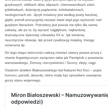
językowych, zbitkach słów, elipsach, równoważnikach zdań,
półsłówkach, dziecięcej paplaninie, kolokwializmach,
neologizmach etc. Język mówiony jest według poety bardziej
giętki, potrafi precyzyjniej nazwać świat stąd jego wyższość nad
językiem literackim. Potrzebny jest poecie nie tylko dla samej
zabawy, ale po to, by wyrazić najgłębsze, najbardziej
dramatyczne dylematy człowieka XX w.: lęk istnienia,
neurotyczne obsesje, lęk przed cywilizacją miejską, trwogę
umierania itp.
Do tego etapu twórczości należą również utwory pisane prozą z
równie lingwistycznym zacięciem takie jak Pamiętnik z powstania
warszawskiego, Donosy rzeczywistości i Szumy, zlepy, ciągi.
Ostatnim dziełem Białoszewskiego był Kabaret Kici Koci – popis
humoru, parodii, absurdu, które miały być sposobem oswojenia
grozy stanu wojennego.