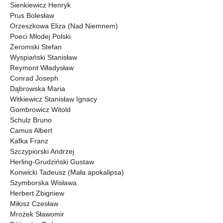
Sienkiewicz Henryk
Prus Bolesław
Orzeszkowa Eliza (Nad Niemnem)
Poeci Młodej Polski
Żeromski Stefan
Wyspiański Stanisław
Reymont Władysław
Conrad Joseph
Dąbrowska Maria
Witkiewicz Stanisław Ignacy
Gombrowicz Witold
Schulz Bruno
Camus Albert
Kafka Franz
Szczypiorski Andrzej
Herling-Grudziński Gustaw
Konwicki Tadeusz (Mała apokalipsa)
Szymborska Wisława
Herbert Zbigniew
Miłosz Czesław
Mrożek Sławomir