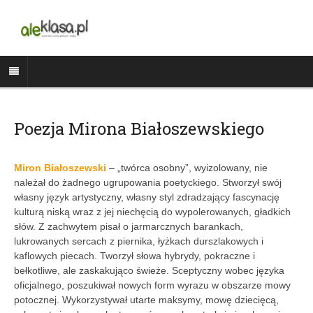
Poezja Mirona Białoszewskiego
Miron Białoszewski
– „twórca osobny”, wyizolowany, nie
należał do żadnego ugrupowania poetyckiego. Stworzył swój
własny język artystyczny, własny styl zdradzający fascynację
kulturą niską wraz z jej niechęcią do wypolerowanych, gładkich
słów. Z zachwytem pisał o jarmarcznych barankach,
lukrowanych sercach z piernika, łyżkach durszlakowych i
kaflowych piecach. Tworzył słowa hybrydy, pokraczne i
bełkotliwe, ale zaskakująco świeże. Sceptyczny wobec języka
oficjalnego, poszukiwał nowych form wyrazu w obszarze mowy
potocznej. Wykorzystywał utarte maksymy, mowę dziecięcą,