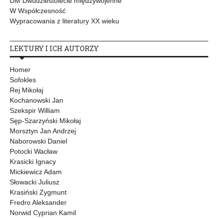
DM Dwudziestolecie międzywojenne
W Współczesność
Wypracowania z literatury XX wieku
LEKTURY I ICH AUTORZY
Homer
Sofokles
Rej Mikołaj
Kochanowski Jan
Szekspir William
Sęp-Szarzyński Mikołaj
Morsztyn Jan Andrzej
Naborowski Daniel
Potocki Wacław
Krasicki Ignacy
Mickiewicz Adam
Słowacki Juliusz
Krasiński Zygmunt
Fredro Aleksander
Norwid Cyprian Kamil