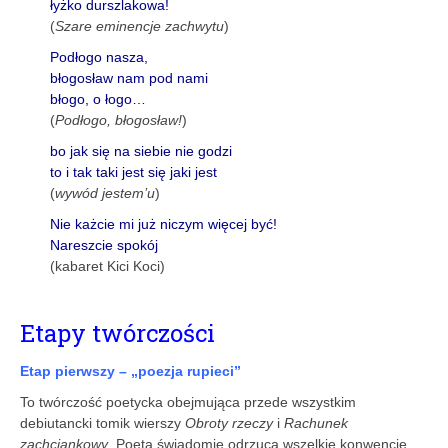
łyżko durszlakowa!
(
Szare eminencje zachwytu
)
Podłogo nasza,
błogosław nam pod nami
błogo, o łogo…
(
Podłogo, błogosław!
)
bo jak się na siebie nie godzi
to i tak taki jest się jaki jest
(
wywód jestem’u
)
Nie każcie mi już niczym więcej być!
Nareszcie spokój
(kabaret Kici Koci)
Etapy twórczości
Etap pierwszy – „poezja rupieci”
To twórczość poetycka obejmująca przede wszystkim
debiutancki tomik wierszy
Obroty rzeczy
i
Rachunek
zachciankowy
. Poeta świadomie odrzuca wszelkie konwencje