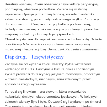
literatury wysokiej. Polem obserwacji czyni kulturę peryferyjną,
podmiejską, właściwie podkulturę. Zwraca się w stronę
rupieciarni. Opisuje jarmarczną tandetę, wesołe miasteczka,
zakurzone strychy, przedmioty codziennego użytku. Podnosi je
do rangi sacrum. Czerpie z tradycji ballady podwórzowej,
ballady dziadowskiej, szuka inspiracji w popularnych piosenkach
miejskiej podkultury i ludowych przyśpiewkach.
Charakterystyczne dla tego okresu wiersze to chociażby
Ballada
o stolikowych baranach
czy spopularyzowana za sprawą
muzycznej interpretacji Ewy Demarczyk
Karuzela z madonnami
.
Etap drugi – lingwistyczny
Zaczyna się od wydania zbioru wierszy
Mylne wzruszenia
wydanego w 1961 r. Fascynacja kulturą niską i codziennym
życiem prowadzi do fascynacji językiem mówionym, potocznym
– często nieskładnym, niedbałym, zniekształconym przez
sposób naszego wyrażania.
Tu rodzi się lingwizm – gra słowem, która prowadzi do
najbardziej śmiałych eksperymentów językowych. W kolejnych
zbiorach wierszy Było i było, Odczepić się i wydanym po śmierci
Oho poeta buduje własny język poetycki oparty na błędach