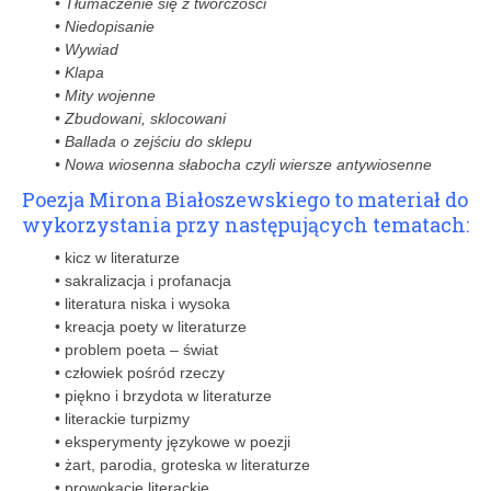
• Tłumaczenie się z twórczości
• Niedopisanie
• Wywiad
• Klapa
• Mity wojenne
• Zbudowani, sklocowani
• Ballada o zejściu do sklepu
• Nowa wiosenna słabocha czyli wiersze antywiosenne
Poezja Mirona Białoszewskiego to materiał do
wykorzystania przy następujących tematach:
• kicz w literaturze
• sakralizacja i profanacja
• literatura niska i wysoka
• kreacja poety w literaturze
• problem poeta – świat
• człowiek pośród rzeczy
• piękno i brzydota w literaturze
• literackie turpizmy
• eksperymenty językowe w poezji
• żart, parodia, groteska w literaturze
• prowokacje literackie