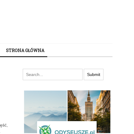
STRONA GŁÓWNA
zęść,
.