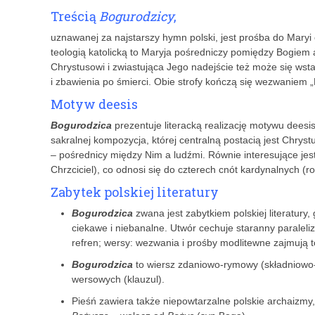
Treścią
Bogurodzicy
,
uznawanej za najstarszy hymn polski, jest prośba do Maryi 
teologią katolicką to Maryja pośredniczy pomiędzy Bogiem a
Chrystusowi i zwiastująca Jego nadejście też może się wst
i zbawienia po śmierci. Obie strofy kończą się wezwaniem „Ky
Motyw deesis
Bogurodzica
prezentuje literacką realizację motywu deesi
sakralnej kompozycja, której centralną postacią jest Chryst
– pośrednicy między Nim a ludźmi. Równie interesujące jest
Chrzciciel), co odnosi się do czterech cnót kardynalnych (
Zabytek polskiej literatury
Bogurodzica
zwana jest zabytkiem polskiej literatury
ciekawe i niebanalne. Utwór cechuje staranny paraleli
refren; wersy: wezwania i prośby modlitewne zajmują 
Bogurodzica
to wiersz zdaniowo-rymowy (składniowo
wersowych (klauzul).
Pieśń zawiera także niepowtarzalne polskie archaizmy, 