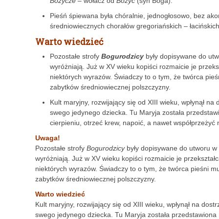
Bożycze
– wołacz od
Bożyc
(syn Boga).
Pieśń śpiewana była chóralnie, jednogłosowo, bez a
średniowiecznych chorałów gregoriańskich – łacińskich
Warto wiedzieć
Pozostałe strofy
Bogurodzicy
były dopisywane do utwo
wyróżniają. Już w XV wieku kopiści rozmaicie je przek
niektórych wyrazów. Świadczy to o tym, że twórca pieśn
zabytków średniowiecznej polszczyzny.
Kult maryjny, rozwijający się od XIII wieku, wpłynął na 
swego jedynego dziecka. Tu Maryja została przedstawi
cierpieniu, otrzeć krew, napoić, a nawet współprzeżyć
Uwaga!
Pozostałe strofy
Bogurodzicy
były dopisywane do utworu w c
wyróżniają. Już w XV wieku kopiści rozmaicie je przekształ
niektórych wyrazów. Świadczy to o tym, że twórca pieśni mus
zabytków średniowiecznej polszczyzny.
Warto wiedzieć
Kult maryjny, rozwijający się od XIII wieku, wpłynął na dostr
swego jedynego dziecka. Tu Maryja została przedstawiona n