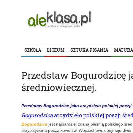
SZKOŁA
LICEUM
SZTUKA PISANIA
MATURA
Przedstaw Bogurodzicę ja
średniowiecznej.
Przedstaw Bogurodzicę jako arcydzieło polskiej poezji
Bogurodzica
arcydzieło polskiej poezji śr
Bogurodzica
jest najbardziej znaną pieśnią polskiego śred
przypisywana początkowo św. Wojciechowi, obejmuje dwie pi