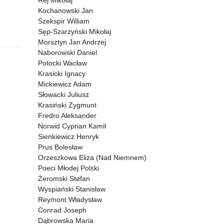
Rej Mikołaj
Kochanowski Jan
Szekspir William
Sęp-Szarzyński Mikołaj
Morsztyn Jan Andrzej
Naborowski Daniel
Potocki Wacław
Krasicki Ignacy
Mickiewicz Adam
Słowacki Juliusz
Krasiński Zygmunt
Fredro Aleksander
Norwid Cyprian Kamil
Sienkiewicz Henryk
Prus Bolesław
Orzeszkowa Eliza (Nad Niemnem)
Poeci Młodej Polski
Żeromski Stefan
Wyspiański Stanisław
Reymont Władysław
Conrad Joseph
Dąbrowska Maria