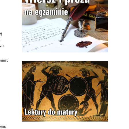
ię
u
ych
mierć
eniu,