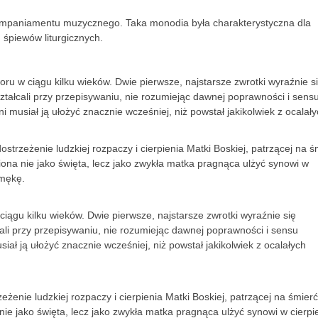
kompaniamentu muzycznego. Taka monodia była charakterystyczna dla
 śpiewów liturgicznych.
ru w ciągu kilku wieków. Dwie pierwsze, najstarsze zwrotki wyraźnie s
ształcali przy przepisywaniu, nie rozumiejąc dawnej poprawności i sens
i musiał ją ułożyć znacznie wcześniej, niż powstał jakikolwiek z ocalał
dostrzeżenie ludzkiej rozpaczy i cierpienia Matki Boskiej, patrzącej na ś
ona nie jako święta, lecz jako zwykła matka pragnąca ulżyć synowi w
 mękę.
iągu kilku wieków. Dwie pierwsze, najstarsze zwrotki wyraźnie się
cali przy przepisywaniu, nie rozumiejąc dawnej poprawności i sensu
iał ją ułożyć znacznie wcześniej, niż powstał jakikolwiek z ocalałych
zeżenie ludzkiej rozpaczy i cierpienia Matki Boskiej, patrzącej na śmierć
ie jako święta, lecz jako zwykła matka pragnąca ulżyć synowi w cierpi