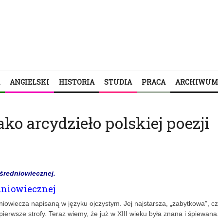
ANGIELSKI
HISTORIA
STUDIA
PRACA
ARCHIWUM
ko arcydzieło polskiej poezji
 średniowiecznej.
edniowiecznej
niowiecza napisaną w języku ojczystym. Jej najstarsza, „zabytkowa”, c
erwsze strofy. Teraz wiemy, że już w XIII wieku była znana i śpiewana