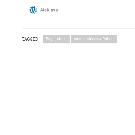
TAGGED
Bogurodzica
średniowiecze w Polsce
PODYSKUTUJ: