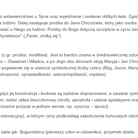
o wstawiennictwo u Syna oraz wyjednanie i zesłanie obfitych łask. Zgod
 ludźmi. Dalej następuje prośba do Jana Chrzciciela, który jako osoba 
awiać u Niego za ludźmi. Prośby do Boga dotyczą szczęścia w życiu zi
rieleison” („Panie, zmiłuj się”).
s (z gr. prośba, modlitwa). Jest to bardzo znana w średniowiecznej sztu
us – Zbawiciel i Władca, a po Jego obu stronach stoją Maryja i Jan Chrz
 pojawienie się w utworze symbolicznej liczby cztery (Bóg, Jezus, Mary
roztropność, sprawiedliwość, wstrzemięźliwość, męstwo).
, gdyż jej konstrukcja i budowa są wybitnie dopracowane, ­a zawarte sym
zm: widać układ dwuczłonowy (strofy: apostrofa i zdanie apelatywne or
tożsame pozycje w jednym wersie, np. zyszczy – spuści).
-intonacyjny), w którym rymy podkreślają zakończenia końcowych odc
takie jak:
Bogurodzica
(pierwszy człon w celowniku), przyimek
dziela
,