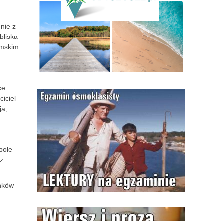
nie z
bliska
emskim
ce
ciciel
ja,
bole –
az
inków