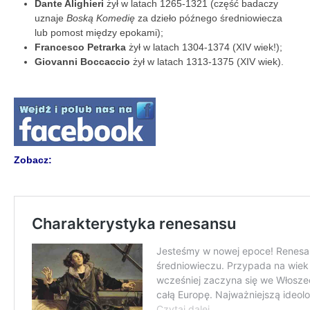
Dante Alighieri
żył w latach 1265-1321 (część badaczy
uznaje
Boską Komedię
za dzieło późnego średniowiecza
lub pomost między epokami);
Francesco Petrarka
żył w latach 1304-1374 (XIV wiek!);
Giovanni Boccaccio
żył w latach 1313-1375 (XIV wiek).
Zobacz: