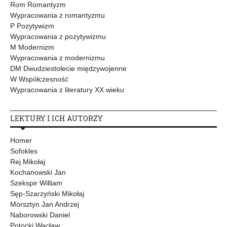
Rom Romantyzm
Wypracowania z romantyzmu
P Pozytywizm
Wypracowania z pozytywizmu
M Modernizm
Wypracowania z modernizmu
DM Dwudziestolecie międzywojenne
W Współczesność
Wypracowania z literatury XX wieku
LEKTURY I ICH AUTORZY
Homer
Sofokles
Rej Mikołaj
Kochanowski Jan
Szekspir William
Sęp-Szarzyński Mikołaj
Morsztyn Jan Andrzej
Naborowski Daniel
Potocki Wacław