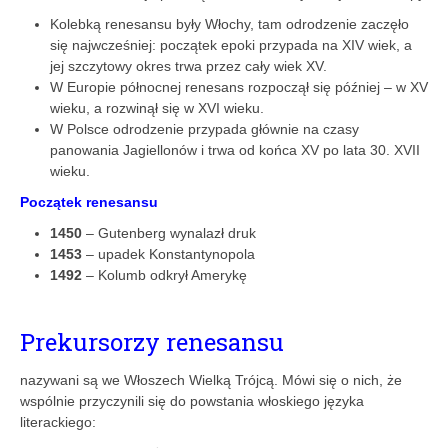
Kolebką renesansu były Włochy, tam odrodzenie zaczęło
się najwcześniej: początek epoki przypada na XIV wiek, a
jej szczytowy okres trwa przez cały wiek XV.
W Europie północnej renesans rozpoczął się później – w XV
wieku, a rozwinął się w XVI wieku.
W Polsce odrodzenie przypada głównie na czasy
panowania Jagiellonów i trwa od końca XV po lata 30. XVII
wieku.
Początek renesansu
1450
– Gutenberg wynalazł druk
1453
– upadek Konstantynopola
1492
– Kolumb odkrył Amerykę
Prekursorzy renesansu
nazywani są we Włoszech Wielką Trójcą. Mówi się o nich, że
wspólnie przyczynili się do powstania włoskiego języka
literackiego: