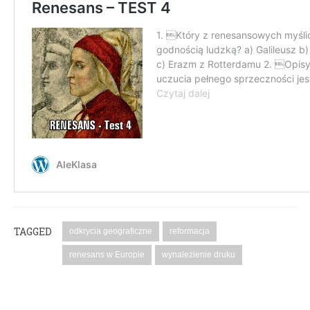
TAGGED
odkrycia geograficzne
reformacja
renesans w Europie
wynalezienie druku