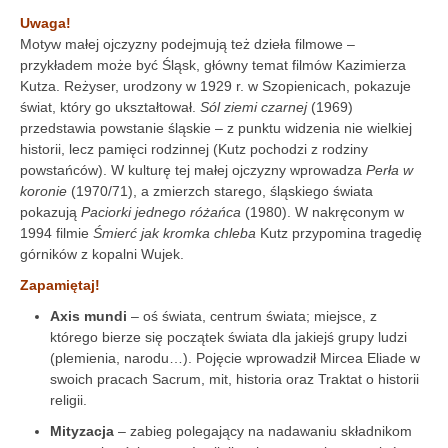
Uwaga!
Motyw małej ojczyzny podejmują też dzieła filmowe –
przykładem może być Śląsk, główny temat filmów Kazimierza
Kutza. Reżyser, urodzony w 1929 r. w Szopienicach, pokazuje
świat, który go ukształtował.
Sól ziemi czarnej
(1969)
przedstawia powstanie śląskie – z punktu widzenia nie wielkiej
historii, lecz pamięci rodzinnej (Kutz pochodzi z rodziny
powstańców). W kulturę tej małej ojczyzny wprowadza
Perła w
koronie
(1970/71), a zmierzch starego, śląskiego świata
pokazują
Paciorki jednego różańca
(1980). W nakręconym w
1994 filmie
Śmierć jak kromka chleba
Kutz przypomina tragedię
górników z kopalni Wujek.
Zapamiętaj!
Axis mundi
– oś świata, centrum świata; miejsce, z
którego bierze się początek świata dla jakiejś grupy ludzi
(plemienia, narodu…). Pojęcie wprowadził Mircea Eliade w
swoich pracach Sacrum, mit, historia oraz Traktat o historii
religii.
Mityzacja
– zabieg polegający na nadawaniu składnikom