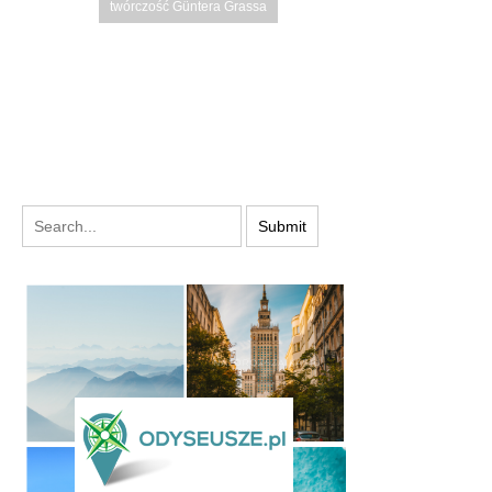
twórczość Güntera Grassa
PODYSKUTUJ: