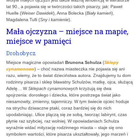
lat 90., a pojawia się w twórczości takich pisarzy, jak: Paweł
Huelle (
Weiser Dawidek
), Anna Bolecka (
Biały kamień
),
Magdalena Tulli (
Sny i kamienie
).
Mała ojczyzna – miejsce na mapie,
miejsce w pamięci
Drohobycz
Miejsce magiczne opowiadań
Brunona Schulza
(
Sklepy
cynamonowe
) – choć nazwa miasteczka nie pojawia się ani
razu, wiemy, że to świat dzieciństwa autora. Znajdujemy tu dom
rodzinny pisarza i sklep bławatny Schulzów, matkę, ojca, służącą
Adelę… W
Sklepach cynamonowych
krzyżują się dwa
spojrzenia: dorosłego i dziecka, które postrzega świat jako
niesamowity, zmienny, tajemniczy. W tym świecie ojciec hoduje
na strychu dziwaczne ptaki, coraz bardziej się do nich
upodabniając. Ulice plączą się ze sobą, tworząc labirynt, czas
płynie raz szybciej, raz wolniej. W opowiadaniach Schulza
wyraźnie widać mityzację rodzinnego miasta – staje się ono
symbolem wartości, które pisarza ukształtowały, jego marzeń i