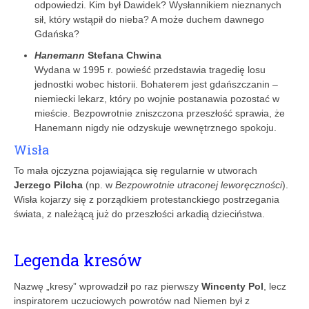
odpowiedzi. Kim był Dawidek? Wysłannikiem nieznanych
sił, który wstąpił do nieba? A może duchem dawnego
Gdańska?
Hanemann
Stefana Chwina
Wydana w 1995 r. powieść przedstawia tragedię losu
jednostki wobec historii. Bohaterem jest gdańszczanin –
niemiecki lekarz, który po wojnie postanawia pozostać w
mieście. Bezpowrotnie zniszczona przeszłość sprawia, że
Hanemann nigdy nie odzyskuje wewnętrznego spokoju.
Wisła
To mała ojczyzna pojawiająca się regularnie w utworach
Jerzego Pilcha
(np. w
Bezpowrotnie utraconej leworęczności
).
Wisła kojarzy się z porządkiem protestanckiego postrzegania
świata, z należącą już do przeszłości arkadią dzieciństwa.
Legenda kresów
Nazwę „kresy” wprowadził po raz pierwszy
Wincenty Pol
, lecz
inspiratorem uczuciowych powrotów nad Niemen był z