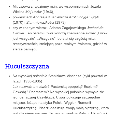
Mit Lwowa znajdziemy m.in. we wspomnieniach Józefa
Wittlina
Mój Lwów
(1946),
powieściach Andrzeja Kuśniewicza
Król Obojga Sycylii
(1970) i
Stan nieważkości
(1973)
czy w znanym wierszu Adama Zagajewskiego
Jechać do
Lwowa
. Ten ostatni utwór kończą znamienne słowa: „Lwów
jest wszędzie”. „Wszędzie”, bo stał się częścią mitu,
rzeczywistością istniejącą poza realnym światem, gdzieś w
sferze pamięci.
Huculszczyzna
Na wysokiej połoninie
Stanisława Vincenza (cykl powstał w
latach 1930-1935)
Jak nazwać ten utwór? Pasterską epopeją? Esejem?
Gawędą? Poematem? Na wysokiej połoninie wymyka się
jednoznacznej klasyfikacji. Utwór pokazuje szczególne
miejsce, leżące na styku Polski, Węgier, Rumunii –
Huculszczyznę. Pisarz idealizuje swoją małą ojczyznę, która
jest dla niego sacrum. Tu żyją w zgodzie Polacy, Ukraińcy i