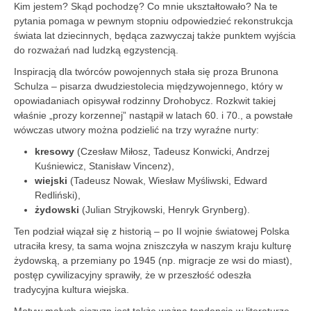
Kim jestem? Skąd pochodzę? Co mnie ukształtowało? Na te
pytania pomaga w pewnym stopniu odpowiedzieć rekonstrukcja
świata lat dziecinnych, będąca zazwyczaj także punktem wyjścia
do rozważań nad ludzką egzystencją.
Inspiracją dla twórców powojennych stała się proza Brunona
Schulza – pisarza dwudziestolecia międzywojennego, który w
opowiadaniach opisywał rodzinny Drohobycz. Rozkwit takiej
właśnie „prozy korzennej” nastąpił w latach 60. i 70., a powstałe
wówczas utwory można podzielić na trzy wyraźne nurty:
kresowy
(Czesław Miłosz, Tadeusz Konwicki, Andrzej
Kuśniewicz, Stanisław Vincenz),
wiejski
(Tadeusz Nowak, Wiesław Myśliwski, Edward
Redliński),
żydowski
(Julian Stryjkowski, Henryk Grynberg).
Ten podział wiązał się z historią – po II wojnie światowej Polska
utraciła kresy, ta sama wojna zniszczyła w naszym kraju kulturę
żydowską, a przemiany po 1945 (np. migracje ze wsi do miast),
postęp cywilizacyjny sprawiły, że w przeszłość odeszła
tradycyjna kultura wiejska.
Motyw małych ojczyzn jest także ważną tendencją w literaturze