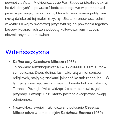
pewnością Adam Mickiewicz. Jego
Pan Tadeusz
idealizuje „kraj
lat dziecinnych” – powracać będą do niego we wspomnieniach
pisarze późniejsi, zwłaszcza ci, których zawirowania polityczne
rzucą daleko od tej małej ojczyzny. Utrata terenów wschodnich
w wyniku II wojny światowej przyczyni się do powstania legendy
kresów, kojarzonych ze swobodą, kultywowaniem tradycji,
niezmiennym ładem świata.
Wileńszczyzna
Dolina Issy
Czesława Miłosza
(1955)
To powieść autobiograficzna i – jak określił ją sam autor –
symboliczna. Dwór, dolina, las nabierają w niej sensów
religijnych, stają się znakami jakiegoś kosmicznego ładu. W
tym przypominającym raj miejscu dorasta bohater utworu,
Tomasz. Poznaje świat, widząc, że sam stanowi część
przyrody. Poznaje ludzi, którzy potrafią akceptować swoją
odmienność.
Niezwykłość swojej małej ojczyzny pokazuje
Czesław
Miłosz
także w tomie esejów
Rodzinna Europa
(1959).