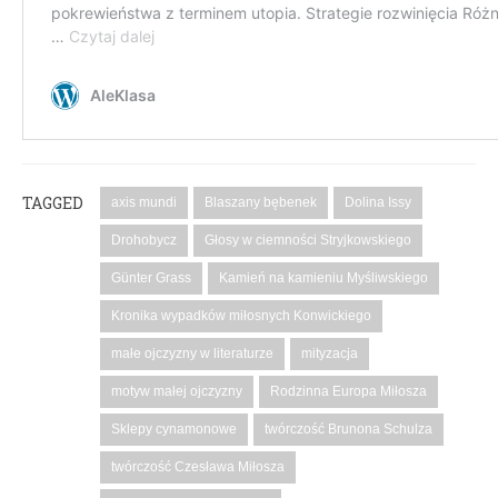
TAGGED
axis mundi
Blaszany bębenek
Dolina Issy
Drohobycz
Głosy w ciemności Stryjkowskiego
Günter Grass
Kamień na kamieniu Myśliwskiego
Kronika wypadków miłosnych Konwickiego
małe ojczyzny w literaturze
mityzacja
motyw małej ojczyzny
Rodzinna Europa Miłosza
Sklepy cynamonowe
twórczość Brunona Schulza
twórczość Czesława Miłosza