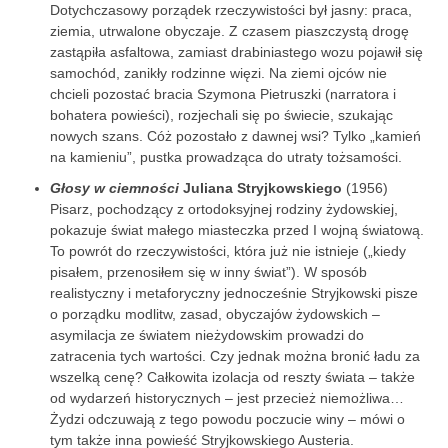
Dotychczasowy porządek rzeczywistości był jasny: praca,
ziemia, utrwalone obyczaje. Z czasem piaszczystą drogę
zastąpiła asfaltowa, zamiast drabiniastego wozu pojawił się
samochód, zanikły rodzinne więzi. Na ziemi ojców nie
chcieli pozostać bracia Szymona Pietruszki (narratora i
bohatera powieści), rozjechali się po świecie, szukając
nowych szans. Cóż pozostało z dawnej wsi? Tylko „kamień
na kamieniu”, pustka prowadząca do utraty tożsamości.
Głosy w ciemności
Juliana Stryjkowskiego
(1956)
Pisarz, pochodzący z ortodoksyjnej rodziny żydowskiej,
pokazuje świat małego miasteczka przed I wojną światową.
To powrót do rzeczywistości, która już nie istnieje („kiedy
pisałem, przenosiłem się w inny świat”). W sposób
realistyczny i metaforyczny jednocześnie Stryjkowski pisze
o porządku modlitw, zasad, obyczajów żydowskich –
asymilacja ze światem nieżydowskim prowadzi do
zatracenia tych wartości. Czy jednak można bronić ładu za
wszelką cenę? Całkowita izolacja od reszty świata – także
od wydarzeń historycznych – jest przecież niemożliwa…
Żydzi odczuwają z tego powodu poczucie winy – mówi o
tym także inna powieść Stryjkowskiego Austeria.