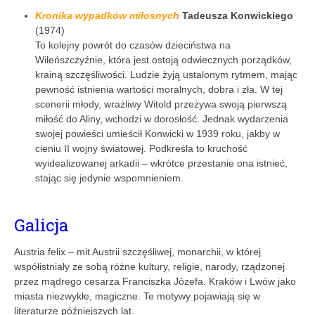
Kronika wypadków miłosnych
Tadeusza Konwickiego
(1974)
To kolejny powrót do czasów dzieciństwa na
Wileńszczyźnie, która jest ostoją odwiecznych porządków,
krainą szczęśliwości. Ludzie żyją ustalonym rytmem, mając
pewność istnienia wartości moralnych, dobra i zła. W tej
scenerii młody, wrażliwy Witold przeżywa swoją pierwszą
miłość do Aliny, wchodzi w dorosłość. Jednak wydarzenia
swojej powieści umieścił Konwicki w 1939 roku, jakby w
cieniu II wojny światowej. Podkreśla to kruchość
wyidealizowanej arkadii – wkrótce przestanie ona istnieć,
stając się jedynie wspomnieniem.
Galicja
Austria felix – mit Austrii szczęśliwej, monarchii, w której
współistniały ze sobą różne kultury, religie, narody, rządzonej
przez mądrego cesarza Franciszka Józefa. Kraków i Lwów jako
miasta niezwykłe, magiczne. Te motywy pojawiają się w
literaturze późniejszych lat.