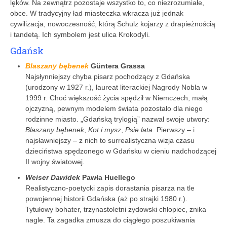
lęków. Na zewnątrz pozostaje wszystko to, co niezrozumiałe,
obce. W tradycyjny ład miasteczka wkracza już jednak
cywilizacja, nowoczesność, którą Schulz kojarzy z drapieżnością
i tandetą. Ich symbolem jest ulica Krokodyli.
Gdańsk
Blaszany bębenek
Güntera Grassa
Najsłynniejszy chyba pisarz pochodzący z Gdańska
(urodzony w 1927 r.), laureat literackiej Nagrody Nobla w
1999 r. Choć większość życia spędził w Niemczech, małą
ojczyzną, pewnym modelem świata pozostało dla niego
rodzinne miasto. „Gdańską trylogią” nazwał swoje utwory:
Blaszany bębenek
,
Kot i mysz
,
Psie lata
. Pierwszy – i
najsławniejszy – z nich to surrealistyczna wizja czasu
dzieciństwa spędzonego w Gdańsku w cieniu nadchodzącej
II wojny światowej.
Weiser Dawidek
Pawła Huellego
Realistyczno-poetycki zapis dorastania pisarza na tle
powojennej historii Gdańska (aż po strajki 1980 r.).
Tytułowy bohater, trzynastoletni żydowski chłopiec, znika
nagle. Ta zagadka zmusza do ciągłego poszukiwania