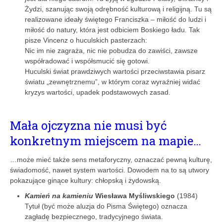
Żydzi, szanując swoją odrębność kulturową i religijną. Tu są
realizowane ideały świętego Franciszka – miłość do ludzi i
miłość do natury, która jest odbiciem Boskiego ładu. Tak
pisze Vincenz o huculskich pasterzach:
Nic im nie zagraża, nic nie pobudza do zawiści, zawsze
współradować i współsmucić się gotowi.
Huculski świat prawdziwych wartości przeciwstawia pisarz
światu „zewnętrznemu”, w którym coraz wyraźniej widać
kryzys wartości, upadek podstawowych zasad.
Mała ojczyzna nie musi być
konkretnym miejscem na mapie…
…może mieć także sens metaforyczny, oznaczać pewną kulturę,
świadomość, nawet system wartości. Dowodem na to są utwory
pokazujące ginące kultury: chłopską i żydowską.
Kamień na kamieniu
Wiesława Myśliwskiego
(1984)
Tytuł (być może aluzja do Pisma Świętego) oznacza
zagładę bezpiecznego, tradycyjnego świata.