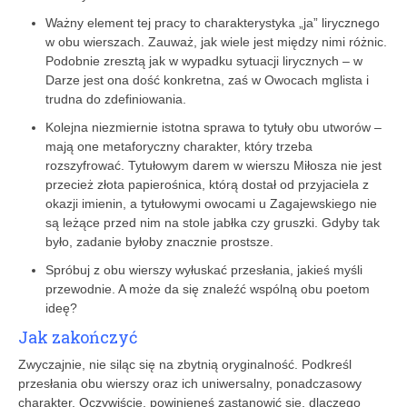
Ważny element tej pracy to charakterystyka „ja” lirycznego
w obu wierszach. Zauważ, jak wiele jest między nimi różnic.
Podobnie zresztą jak w wypadku sytuacji lirycznych – w
Darze jest ona dość konkretna, zaś w Owocach mglista i
trudna do zdefiniowania.
Kolejna niezmiernie istotna sprawa to tytuły obu utworów –
mają one metaforyczny charakter, który trzeba
rozszyfrować. Tytułowym darem w wierszu Miłosza nie jest
przecież złota papierośnica, którą dostał od przyjaciela z
okazji imienin, a tytułowymi owocami u Zagajewskiego nie
są leżące przed nim na stole jabłka czy gruszki. Gdyby tak
było, zadanie byłoby znacznie prostsze.
Spróbuj z obu wierszy wyłuskać przesłania, jakieś myśli
przewodnie. A może da się znaleźć wspólną obu poetom
ideę?
Jak zakończyć
Zwyczajnie, nie siląc się na zbytnią oryginalność. Podkreśl
przesłania obu wierszy oraz ich uniwersalny, ponadczasowy
charakter. Oczywiście, powinieneś zastanowić się, dlaczego