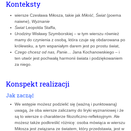
Konteksty
wiersze Czesława Miłosza, takie jak
Miłość
,
Świat
(poema
naiwne),
Wyznanie
Świat
Leopolda Staffa,
Urodziny
Wisławy Szymborskiej – w tym wierszu również
mamy do czynienia z osobą, która czuje się obdarowana po
królewsku, a tym wspaniałym darem jest po prostu świat,
Czego chcesz od nas, Panie…
Jana Kochanowskiego – i
ten utwór jest pochwałą harmonii świata i podziękowaniem
za niego.
Konspekt realizacji
Jak zacząć
We wstępie możesz podzielić się (ważną i punktowaną)
uwagą, że oba wiersze zaliczamy do liryki wyznaniowej i że
są to wiersze o charakterze filozoficzno-refleksyjnym. Ale
możesz także podkreślić różnicę: osoba mówiąca w wierszu
Miłosza jest związana ze światem, który przedstawia, jest w