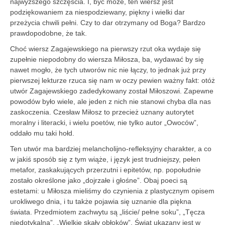
najwyższego szczęścia. I, być może, ten wiersz jest
podziękowaniem za niespodziewany, piękny i wielki dar
przeżycia chwili pełni. Czy to dar otrzymany od Boga? Bardzo
prawdopodobne, że tak.
Choć wiersz Zagajewskiego na pierwszy rzut oka wydaje się
zupełnie niepodobny do wiersza Miłosza, ba, wydawać by się
nawet mogło, że tych utworów nic nie łączy, to jednak już przy
pierwszej lekturze rzuca się nam w oczy pewien ważny fakt: otóż
utwór Zagajewskiego zadedykowany został Miłoszowi. Zapewne
powodów było wiele, ale jeden z nich nie stanowi chyba dla nas
zaskoczenia. Czesław Miłosz to przecież uznany autorytet
moralny i literacki, i wielu poetów, nie tylko autor „Owoców”,
oddało mu taki hołd.
Ten utwór ma bardziej melancholijno-refleksyjny charakter, a co
w jakiś sposób się z tym wiąże, i język jest trudniejszy, pełen
metafor, zaskakujących przerzutni i epitetów, np. popołudnie
zostało określone jako „dojrzałe i głośne”. Obaj poeci są
estetami: u Miłosza mieliśmy do czynienia z plastycznym opisem
urokliwego dnia, i tu także pojawia się uznanie dla piękna
świata. Przedmiotem zachwytu są „liście/ pełne soku”, „Tęcza
niedotykalna”, „Wielkie skały obłoków”. Świat ukazany jest w