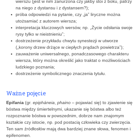
wierszu (jest w nim zanurzona czy jakby stoi z boku, patrzy
na niego z dystansu i z dystansem?);
próba odpowiedzi na pytanie, czy „ja” liryczne można
utożsamiać z autorem wiersza;
interpretacja kluczowych wersów, np. „Życie odsłania swoje
rysy tylko w nieistnieniu”;
dostrzeżenie przykładu chwytu synestezji w utworze
(„korony drzew drżące w ciepłych prądach powietrza”);
zauważenie uniwersalnego, ponadczasowego charakteru
wiersza, który można określić jako traktat o możliwościach
ludzkiego poznania;
dostrzeżenie symbolicznego znaczenia tytułu.
Ważne pojęcie
Epifania
(gr.
epipháneia
,
phaino
– pojawiać się) to zjawienie się
bóstwa między śmiertelnymi, ukazanie się bóstwa albo też
rozpoznanie bóstwa w powszednim, dobrze nam znajomym
kształcie czy istocie, np. pod postacią człowieka czy zwierzęcia.
Ten sam źródłosłów mają dwa bardziej znane słowa, fenomen i
epifenomen.