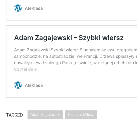
TAGGED
Adam Zagajewski
Czesław Miłosz