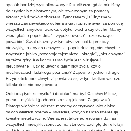
sposób bardziej wysublimowany niż u Miłosza, gdzie mieliśmy
do czynienia z plastycznym, ale stworzonym za pomocą
skromnych środków obrazem. Tymczasem „ja” liryczne w
wierszu Zagajewskiego odbiera świat i opisuje świat za pomocą
wszystkich zmysłów: wzroku, dotyku, węchu czy słuchu. Mamy
więc „głośne popołudnia”, „wypukłe owoce”, „szeleszczące
jedwabie”. Świat ukazany w tym utworze jest tajemniczy,
niezwykły, trudny do uchwycenia: popołudnia są „nieuchwytne”,
zwyczajne jabłko „pozostaje tajemnicze i okrągłe”, „nieuchwytne”
są także góry. A w końcu samo życie jest „wirujące i
nieuchwytne”. Czy to utwór o tajemnicy życia, czy o
możliwościach ludzkiego poznania? Zapewne i jedno, i drugie.
Przymiotnik „nieuchwytny” powtarza się w tym krótkim wierszu
kilkakrotnie nie bez powodu.
Odbiorcą tych rozmyślań i dociekań ma być Czesław Miłosz,
poeta – myśliciel (podobnie zresztą jak sam Zagajewski).
Dlatego właśnie te wiersze możemy odczytywać jako dialog
dwóch wielkich poetów – myślicieli, których bardzo interesują
kwestie metafizyczne. Wiersz jest także adresowany do nas
wszystkich; niewykluczone, że ma stanowić zachętę do refleksji
nad istotą życia i zerwania z nałogiem bezrefleksyjności. Rzadko