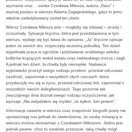
wyznania oraz… osoba Czesława Miłosza, autora „Daru” i
ważnej postaci w wierszu Adama Zagajewskiego, gdyż to jemu
właśnie zadedykowany został ten utwór.
Wiersz Czesława Miłosza jest – mogłoby się zdawać – prosty i
zrozumiały. Sytuacja liryczna, która jest przedstawiona w tym
wierszu, wydaje się być łatwa do opisania. „Ja” liryczne opisuje
jeden ze swoich dni, rozpoczęty wczesną pobudką. Ten dzień
wypełniała praca w ogrodzie i podziwianie urokliwego widoku:
kolibrów krążących wokół kwiatu oraz niebieskiego morza i żagli.
A jednak ten dzień, ta chwila były niezwykłe. Nadawca
wypowiedzi przeżył swego rodzaju przełom: przestał odczuwać
zazdrość, zapomniał o wszystkich złych rzeczach, które
przydarzyły mu się w życiu, przestał odczuwać ból, zapomniał o
wszystkich swoich dolegliwościach. Tego pozornie tak
zwyczajnego dnia doznał swego rodzaju oczyszczenia; jak
wyznaje „Nie wstydziłem się myśleć, że byłem, kim jestem”.
Informacje zawarte w wierszu oraz znajomość biografii poety nie
upoważniają nas jednak do stwierdzenia, że osobę mówiącą w
wierszu można utożsamiać z Czes­ławem Miłoszem. Jedno jest
jednak pewne: choć to osobiste przeżycie, taką chwilę mógł