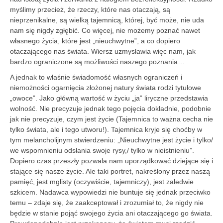
myślimy przecież, że rzeczy, które nas otaczają, są
nieprzenikalne, są wielką tajemnicą, której, być może, nie uda
nam się nigdy zgłębić. Co więcej, nie możemy poznać nawet
własnego życia, które jest „nieuchwytne”, a co dopiero
otaczającego nas świata. Wiersz uzmysławia więc nam, jak
bardzo ograniczone są możliwości naszego poznania…
A jednak to właśnie świadomość własnych ograniczeń i
niemożności ogarnięcia złożonej natury świata rodzi tytułowe
„owoce”. Jako główną wartość w życiu „ja” liryczne przedstawia
wolność. Nie precyzuje jednak tego pojęcia dokładnie, podobnie
jak nie precyzuje, czym jest życie (Tajemnica to ważna cecha nie
tylko świata, ale i tego utworu!). Tajemnica kryje się choćby w
tym melancholijnym stwierdzeniu: „Nieuchwytne jest życie i tylko/
we wspomnieniu odsłania swoje rysy,/ tylko w nieistnieniu”.
Dopiero czas przeszły pozwala nam uporządkować dziejące się i
stające się nasze życie. Ale taki portret, nakreślony przez naszą
pamięć, jest mglisty (oczywiście, tajemniczy), jest zaledwie
szkicem. Nadawca wypowiedzi nie buntuje się jednak przeciwko
temu – zdaje się, że zaakceptował i zrozumiał to, że nigdy nie
będzie w stanie pojąć swojego życia ani otaczającego go świata.