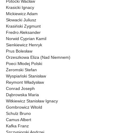
Potocki Wacław
Krasicki Ignacy
Mickiewicz Adam
Słowacki Juliusz
Krasiński Zygmunt
Fredro Aleksander
Norwid Cyprian Kamil
Sienkiewicz Henryk
Prus Bolesław
Orzeszkowa Eliza (Nad Niemnem)
Poeci Młodej Polski
Żeromski Stefan
Wyspiański Stanisław
Reymont Władysław
Conrad Joseph
Dąbrowska Maria
Witkiewicz Stanisław Ignacy
Gombrowicz Witold
Schulz Bruno
Camus Albert
Kafka Franz
Szczypiorski Andrzej