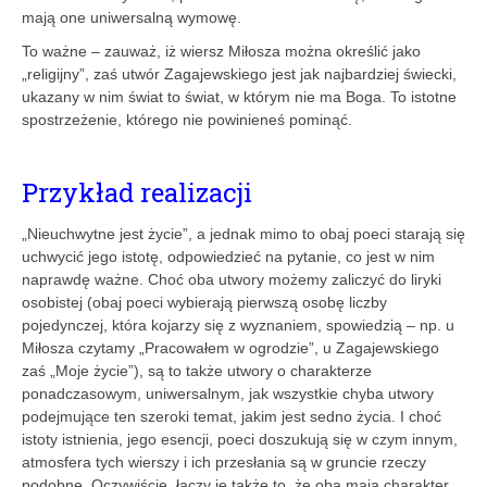
mają one uniwersalną wymowę.
To ważne – zauważ, iż wiersz Miłosza można określić jako
„religijny”, zaś utwór Zagajewskiego jest jak najbardziej świecki,
ukazany w nim świat to świat, w którym nie ma Boga. To istotne
spostrzeżenie, którego nie powinieneś pominąć.
Przykład realizacji
„Nieuchwytne jest życie”, a jednak mimo to obaj poeci starają się
uchwycić jego istotę, odpowiedzieć na pytanie, co jest w nim
naprawdę ważne. Choć oba utwory możemy zaliczyć do liryki
osobistej (obaj poeci wybierają pierwszą osobę liczby
pojedynczej, która kojarzy się z wyznaniem, spowiedzią – np. u
Miłosza czytamy „Pracowałem w ogrodzie”, u Zagajewskiego
zaś „Moje życie”), są to także utwory o charakterze
ponadczasowym, uniwersalnym, jak wszystkie chyba utwory
podejmujące ten szeroki temat, jakim jest sedno życia. I choć
istoty istnienia, jego esencji, poeci doszukują się w czym innym,
atmosfera tych wierszy i ich przesłania są w gruncie rzeczy
podobne. Oczywiście, łączy je także to, że oba mają charakter