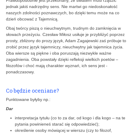
Prawdopodobnie jest przekonany, że światem musi rządzić
jednak jakiś nadrzędny sens. Nie martwi go niedoskonałość
naszych zdolności poznawczych, bo dzięki temu może na co
dzień obcować z Tajemnicą.
Obaj twórcy piszą o nieuchwytnym, trudnym do zamknięcia w
słowach przeżyciu. ­Czesław Miłosz usiłuje je przybliżyć poprzez
prosty, zbliżony do prozy język, Adam Zagajewski zaś próbuje to
zrobić przez język tajemniczy, nieuchwytny jak tajemnica życia.
Oba wiersze są piękne i oba poruszają niezwykle ważne
zagadnienia. Oba powstały dzięki refleksji wielkich poetów –
filozofów i choć mają charakter wyznań, ich sens jest ­
ponadczasowy.
Co będzie oceniane?
Punktowane byłyby np.:
Dar
interpretacja tytułu (co to za dar, od kogo i dla kogo – na te
pytania powinieneś starać się odpowiedzieć);
określenie osoby mówiącej w wierszu (czy to filozof,