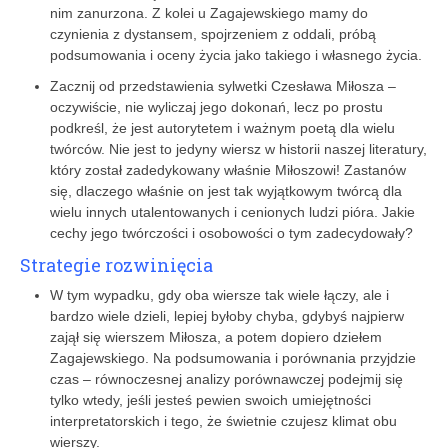
nim zanurzona. Z kolei u Zagajewskiego mamy do
czynienia z dystansem, spojrzeniem z oddali, próbą
podsumowania i oceny życia jako takiego i własnego życia.
Zacznij od przedstawienia sylwetki Czesława Miłosza –
oczywiście, nie wyliczaj jego dokonań, lecz po prostu
podkreśl, że jest autorytetem i ważnym poetą dla wielu
twórców. Nie jest to jedyny wiersz w historii naszej literatury,
który został zadedykowany właśnie Miłoszowi! Zastanów
się, dlaczego właśnie on jest tak wyjątkowym twórcą dla
wielu innych utalentowanych i cenionych ludzi pióra. Jakie
cechy jego twórczości i osobowości o tym zadecydowały?
Strategie rozwinięcia
W tym wypadku, gdy oba wiersze tak wiele łączy, ale i
bardzo wiele dzieli, lepiej byłoby chyba, gdybyś najpierw
zajął się wierszem Miłosza, a potem dopiero dziełem
Zagajewskiego. Na podsumowania i porównania przyjdzie
czas – równoczesnej analizy porównawczej podejmij się
tylko wtedy, jeśli jesteś pewien swoich ­umiejętnoś­ci
interpretatorskich i tego, że świetnie czujesz klimat obu
wierszy.