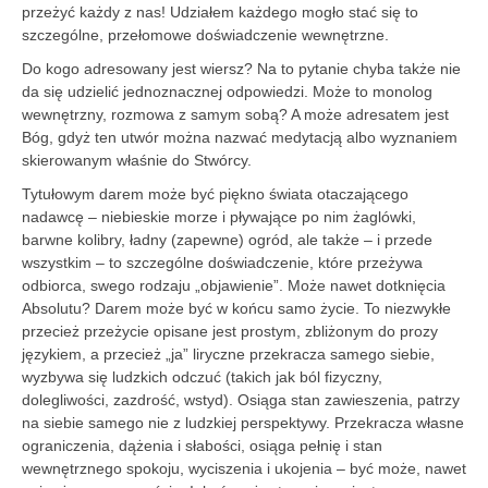
przeżyć każdy z nas! Udziałem każdego mogło stać się to
szczególne, przełomowe doświadczenie wewnętrzne.
Do kogo adresowany jest wiersz? Na to pytanie chyba także nie
da się udzielić jednoznacznej odpowiedzi. Może to monolog
wewnętrzny, rozmowa z samym sobą? A może adresatem jest
Bóg, gdyż ten utwór można nazwać medytacją albo wyznaniem
skierowanym właśnie do Stwórcy.
Tytułowym darem może być piękno świata otaczającego
nadawcę – niebieskie morze i pływające po nim żaglówki,
barwne kolibry, ładny (zapewne) ogród, ale także – i przede
wszystkim – to szczególne doświadczenie, które przeżywa
odbiorca, swego rodzaju „objawienie”. Może nawet dotknięcia
Absolutu? Darem może być w końcu samo życie. To niezwykłe
przecież przeżycie opisane jest prostym, zbliżonym do prozy
językiem, a przecież „ja” liryczne przekracza samego siebie,
wyzbywa się ludzkich odczuć (takich jak ból fizyczny,
dolegliwości, zazdrość, wstyd). Osiąga stan zawieszenia, patrzy
na siebie samego nie z ludzkiej perspektywy. Przekracza własne
ograniczenia, dążenia i słabości, osiąga pełnię i stan
wewnętrznego spokoju, wyciszenia i ukojenia – być może, nawet