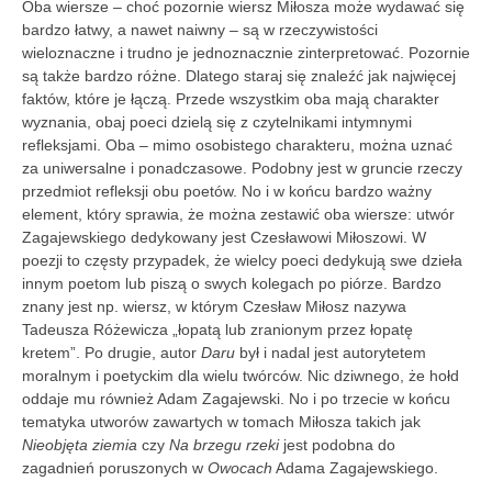
Oba wiersze – choć pozornie wiersz Miłosza może wydawać się
bardzo łatwy, a nawet naiwny – są w rzeczywistości
wieloznaczne i trudno je jednoznacznie zinterpretować. Pozornie
są także bardzo różne. Dlatego staraj się znaleźć jak najwięcej
faktów, które je łączą. Przede wszystkim oba mają charakter
wyznania, obaj poeci dzielą się z czytelnikami intymnymi
refleksjami. Oba – mimo osobistego charakteru, można uznać
za uniwersalne i ponadczasowe. Podobny jest w gruncie rzeczy
przedmiot refleksji obu poetów. No i w końcu bardzo ważny
element, który sprawia, że można zestawić oba wiersze: utwór
Zagajewskiego dedykowany jest Czesławowi Miłoszowi. W
poezji to częs­ty przypadek, że wielcy poeci dedykują swe dzieła
innym poetom lub piszą o swych kolegach po piórze. Bardzo
znany jest np. wiersz, w którym Czesław Miłosz nazywa
Tadeusza Różewicza „łopatą lub zranionym przez łopatę
kretem”. Po drugie, autor
Daru
był i nadal jest autorytetem
moralnym i poetyckim dla wielu twórców. Nic dziwnego, że hołd
oddaje mu również Adam Zagajewski. No i po trzecie w końcu
tematyka utworów zawartych w tomach Miłosza takich jak
Nieobjęta ziemia
czy
Na brzegu rzeki
jest podobna do
zagadnień poruszonych w
Owocach
Adama Zagajewskiego.