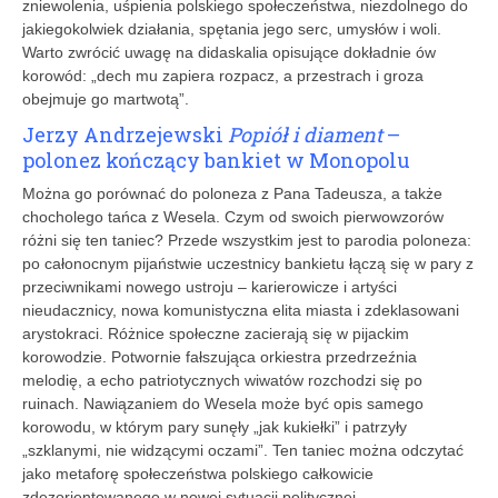
zniewolenia, uśpienia polskiego społeczeństwa, niezdolnego do
­jakiegokolwiek działania, spętania jego serc, umysłów i woli.
Warto zwrócić uwagę na didaskalia opisujące dokładnie ów
korowód: „dech mu zapiera rozpacz, a przestrach i groza
obejmuje go martwotą”.
Jerzy Andrzejewski
Popiół i diament
–
polonez kończący bankiet w Monopolu
Można go porównać do poloneza z Pana Tadeusza, a także
chocholego tańca z Wesela. Czym od swoich pierwowzorów
różni się ten taniec? Przede wszystkim jest to parodia poloneza:
po całonocnym pijaństwie uczestnicy bankietu łączą się w pary z
przeciwnikami nowego ustroju – karierowicze i artyści
nieudacznicy, nowa komunistyczna elita miasta i zdeklasowani
arystokraci. Różnice społeczne zacierają się w pijackim
korowodzie. Potwornie fałszująca orkiestra przedrzeźnia
melodię, a echo patriotycznych wiwatów rozchodzi się po
ruinach. Nawiązaniem do Wesela może być opis samego
korowodu, w którym pary sunęły „jak kukiełki” i patrzyły
„szklanymi, nie widzącymi oczami”. Ten taniec można odczytać
jako metaforę społeczeństwa polskiego całkowicie
zdezorientowanego w nowej sytuacji politycznej.