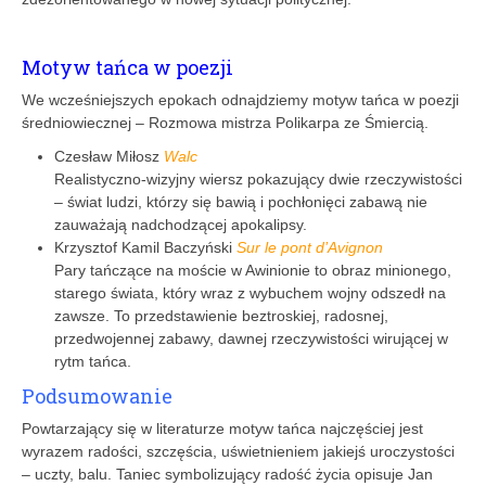
Motyw tańca w poezji
We wcześniejszych epokach odnajdziemy motyw tańca w poezji
średniowiecznej – Rozmowa mistrza Polikarpa ze Śmiercią.
Czesław Miłosz
Walc
Realistyczno-wizyjny wiersz pokazujący dwie rzeczywistości
– świat ludzi, którzy się bawią i pochłonięci zabawą nie
zauważają nadchodzącej apokalipsy.
Krzysztof Kamil Baczyński
Sur le pont d’Avignon
Pary tańczące na moście w Awinionie to obraz minionego,
starego świata, który wraz z wybuchem wojny odszedł na
zawsze. To przedstawienie beztroskiej, radosnej,
przedwojennej zabawy, dawnej rzeczywistości wirującej w
rytm tańca.
Podsumowanie
Powtarzający się w literaturze motyw tańca najczęś­ciej jest
wyrazem radości, szczęścia, uświetnieniem jakiejś uroczystości
– uczty, balu. Taniec symbolizujący radość życia opisuje Jan