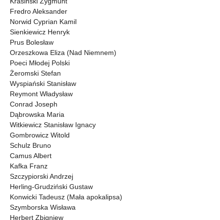
Krasiński Zygmunt
Fredro Aleksander
Norwid Cyprian Kamil
Sienkiewicz Henryk
Prus Bolesław
Orzeszkowa Eliza (Nad Niemnem)
Poeci Młodej Polski
Żeromski Stefan
Wyspiański Stanisław
Reymont Władysław
Conrad Joseph
Dąbrowska Maria
Witkiewicz Stanisław Ignacy
Gombrowicz Witold
Schulz Bruno
Camus Albert
Kafka Franz
Szczypiorski Andrzej
Herling-Grudziński Gustaw
Konwicki Tadeusz (Mała apokalipsa)
Szymborska Wisława
Herbert Zbigniew