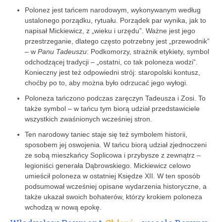
Polonez jest tańcem narodowym, wykonywanym według
ustalonego porządku, rytuału. Porządek par wynika, jak to
napisał Mickiewicz, z „wieku i urzędu”. Ważne jest jego
przestrzeganie, dlatego często potrzebny jest „przewodnik”
– w
Panu Tadeuszu
: Podkomorzy, strażnik etykiety, symbol
odchodzącej tradycji – „ostatni, co tak poloneza wodzi”.
Konieczny jest też odpowiedni strój: staropolski kontusz,
choćby po to, aby można było odrzucać jego wyłogi.
Poloneza tańczono podczas zaręczyn Tadeusza i Zosi. To
także symbol – w tańcu tym biorą udział przedstawiciele
wszystkich zwaśnionych wcześniej stron.
Ten narodowy taniec staje się też symbolem historii,
sposobem jej oswojenia. W tańcu biorą udział zjednoczeni
ze sobą mieszkańcy Soplicowa i przybysze z zewnątrz –
legioniści generała Dąbrowskiego. Mickiewicz celowo
umieścił poloneza w ostatniej Księdze XII. W ten sposób
podsumował wcześniej opisane wydarzenia historyczne, a
także ukazał swoich bohaterów, którzy krokiem poloneza
wchodzą w nową epokę.