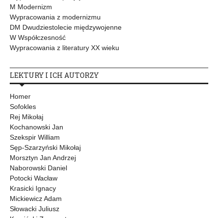
M Modernizm
Wypracowania z modernizmu
DM Dwudziestolecie międzywojenne
W Współczesność
Wypracowania z literatury XX wieku
LEKTURY I ICH AUTORZY
Homer
Sofokles
Rej Mikołaj
Kochanowski Jan
Szekspir William
Sęp-Szarzyński Mikołaj
Morsztyn Jan Andrzej
Naborowski Daniel
Potocki Wacław
Krasicki Ignacy
Mickiewicz Adam
Słowacki Juliusz