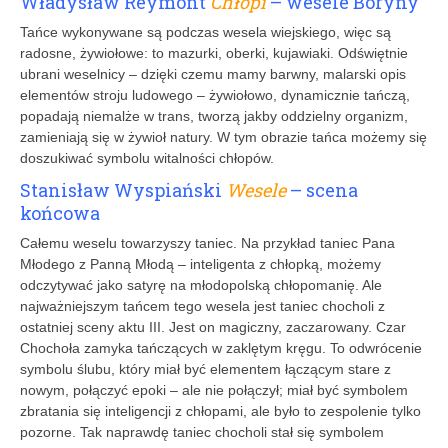
Władysław Reymont
Chłopi
– wesele Boryny
Tańce wykonywane są podczas wesela wiejskiego, więc są
radosne, żywiołowe: to mazurki, oberki, kujawiaki. Odświętnie
ubrani weselnicy – dzięki czemu mamy barwny, malarski opis
elementów stroju ludowego – żywiołowo, dynamicznie tańczą,
popadają niemalże w trans, tworzą jakby oddzielny organizm,
zamieniają się w żywioł natury. W tym obrazie tańca możemy się
doszukiwać symbolu witalności chłopów.
Stanisław Wyspiański
Wesele
– scena
końcowa
Całemu weselu towarzyszy taniec. Na przykład taniec Pana
Młodego z Panną Młodą – inteligenta z chłopką, możemy
odczytywać jako satyrę na młodopolską chłopomanię. Ale
najważniejszym tańcem tego wesela jest taniec chocholi z
ostatniej sceny aktu III. Jest on magiczny, zaczarowany. Czar
Chochoła zamyka tańczących w zaklętym kręgu. To odwrócenie
symbolu ślubu, który miał być elementem łączącym stare z
nowym, połączyć epoki – ale nie połączył; miał być symbolem
zbratania się inteligencji z chłopami, ale było to zespolenie tylko
pozorne. Tak naprawdę taniec chocholi stał się symbolem