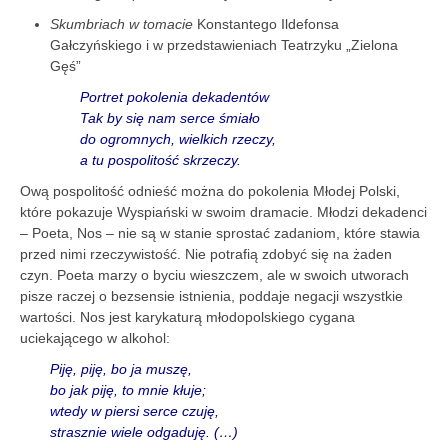
Skumbriach w tomacie
Konstantego Ildefonsa
Gałczyńskiego i w przedstawieniach Teatrzyku „Zielona
Gęś”
Portret pokolenia dekadentów
Tak by się nam serce śmiało
do ogromnych, wielkich rzeczy,
a tu pospolitość skrzeczy.
Ową pospolitość odnieść można do pokolenia Młodej Polski,
które pokazuje Wyspiański w swoim dramacie. Młodzi dekadenci
– Poeta, Nos – nie są w stanie sprostać zadaniom, które stawia
przed nimi rzeczywistość. Nie potrafią zdobyć się na żaden
czyn. Poeta marzy o byciu wieszczem, ale w swoich utworach
pisze raczej o bezsensie istnienia, poddaje negacji wszystkie
wartości. Nos jest karykaturą młodopolskiego cygana
uciekającego w alkohol:
Piję, piję, bo ja muszę,
bo jak piję, to mnie kłuje;
wtedy w piersi serce czuję,
strasznie wiele odgaduję. (…)