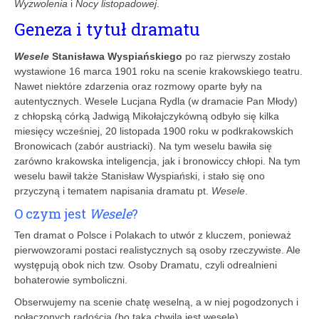
Wyzwolenia
i
Nocy listopadowej
.
Geneza i tytuł dramatu
Wesele
Stanisława Wyspiańskiego
po raz pierwszy zostało
wystawione 16 marca 1901 roku na scenie krakowskiego teatru.
Nawet niektóre zdarzenia oraz rozmowy oparte były na
autentycznych. Wesele Lucjana Rydla (w dramacie Pan Młody)
z chłopską córką Jadwigą Mikołajczykówną odbyło się kilka
miesięcy wcześniej, 20 listopada 1900 roku w podkrakowskich
Bronowicach (zabór austriacki). Na tym weselu bawiła się
zarówno krakowska inteligencja, jak i bronowiccy chłopi. Na tym
weselu bawił także Stanisław Wyspiański, i stało się ono
przyczyną i tematem napisania dramatu pt.
Wesele
.
O czym jest
Wesele
?
Ten dramat o Polsce i Polakach to utwór z kluczem, ponieważ
pierwowzorami postaci realistycznych są osoby rzeczywiste. Ale
występują obok nich tzw. Osoby Dramatu, czyli odrealnieni
bohaterowie symboliczni.
Obserwujemy na scenie chatę weselną, a w niej pogodzonych i
połączonych radością (bo taką chwilą jest wesele)