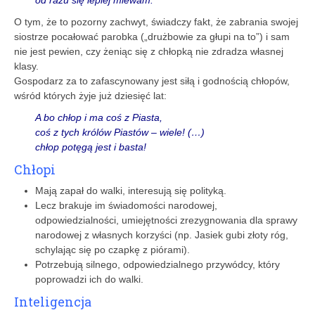
O tym, że to pozorny zachwyt, świadczy fakt, że zabrania swojej
siostrze pocałować parobka („drużbowie za głupi na to”) i sam
nie jest pewien, czy żeniąc się z chłopką nie zdradza własnej
klasy.
Gospodarz za to zafascynowany jest siłą i godnością chłopów,
wśród których żyje już dziesięć lat:
A bo chłop i ma coś z Piasta,
coś z tych królów Piastów – wiele! (…)
chłop potęgą jest i basta!
Chłopi
Mają zapał do walki, interesują się polityką.
Lecz brakuje im świadomości narodowej,
odpowiedzialności, umiejętności zrezygnowania dla sprawy
narodowej z własnych korzyści (np. Jasiek gubi złoty róg,
schylając się po czapkę z piórami).
Potrzebują silnego, odpowiedzialnego przywódcy, który
poprowadzi ich do walki.
Inteligencja