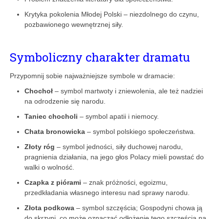
Krytyka pokolenia Młodej Polski – niezdolnego do czynu,
pozbawionego wewnętrznej siły.
Symboliczny charakter dramatu
Przypomnij sobie najważniejsze symbole w dramacie:
Chochoł
– symbol martwoty i zniewolenia, ale też nadziei
na odrodzenie się narodu.
Taniec chocholi
– symbol apatii i niemocy.
Chata bronowicka
– symbol polskiego społeczeństwa.
Złoty róg
– symbol jedności, siły duchowej narodu,
pragnienia działania, na jego głos Polacy mieli powstać do
walki o wolność.
Czapka z piórami
– znak próżności, egoizmu,
przedkładania własnego interesu nad sprawy narodu.
Złota podkowa
– symbol szczęścia; Gospodyni chowa ją
do skrzyni, co może oznaczać odłożenie tego szczęścia na