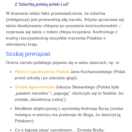
Z Szlachtą polską polski Lud”.
W dramacie widać fałsz przeświadczenia, że szlachta
(inteligencja) jest przewodnią siłą narodu. Artysta sprzeciwia się
także idealizowaniu chłopów po powstaniu kościuszkowskim –
rozprawia się także z mitem chłopa kosyniera. Konfrontuje z
trudną rzeczywistością wszystkie marzenia Polaków o
odrodzeniu kraju.
Szukaj powiązań
Ocena narodu polskiego pojawia się w wielu utworach, np. w:
Pieśni o spustoszeniu Podola
Jana Kochanowskiego (Polak
przed szkodą i po szkodzie głupi);
Grobie Agamemnona
Juliusza Słowackiego (Polska była
„pawiem narodów” i „papugą”; skończyło się to fatalnie, bo
została „służebnicą cudzą”);
Modlitwie dziękczynnej z wymówką
Andrzeja Bursy (osoba
mówiąca w wierszu ma pretensje do Boga, że stworzył ją
Polakiem);
Co o bigosie pisać narodowym…
Ernesta Brylla;