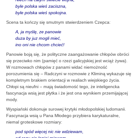
byle polska wieś zaciszna,
byle polska wieś spokojna.
Scena ta kończy się smutnym stwierdzeniem Czepca:
A, ja myślę, ze panowie
duza by juz mogli mieć,
ino oni nie chcom chcieć!
Panowie boją się, że polityczne zaangażowanie chłopów obróci
się przeciwko nim (pamięć o rzezi galicyjskiej jest wciąż żywa).
W rozmowach chłopów z panami widać niemożność
porozumienia się – Radczyni w rozmowie z Kliminą wykazuje się
kompletnym brakiem orientacji w realiach wiejskiego życia.
Chłopi są nieufni – mają świadomość tego, że inteligencka
fascynacja wsią jest płytka i że jest ona wynikiem przemijającej
mody.
Wyspiański dokonuje surowej krytyki młodopolskiej ludomanii.
Fascynacja wsią u Pana Młodego przybiera karykaturalne,
niemal groteskowe rozmiary:
pod spód więcej nic nie wdziewam,
od razu się lepiej miewam.