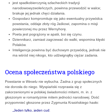
jest spadkobierczynią szlacheckich tradycji
narodowowyzwoleńczych, powinna przewodzić w walce;
brakuje jej jednak chęci działania.
Gospodarz kompromituje się jako ewentualny przywódca
powstania, oddaje złoty róg Jaśkowi, zapomina o misji
powierzonej mu przez Wernyhorę.
Poeta jest pogrążony w apatii, boi się czynu.
Dziennikarz, zamiast zagrzewać do walki, wspomina klęski
Polaków.
Inteligencja powinna być duchowym przywódcą, jednak nie
ma wśród niej nikogo, kto udźwignąłby ciężar zadania.
Ocena społeczeństwa polskiego
Powstanie w
Weselu
nie wybucha. Żadna z grup społecznych
nie dorosła do niego. Wyspiański rozprawia się z
zakorzenionymi w polskiej świadomości mitami, m. in. z
głoszonym w romantyzmie mitem jedności narodowej. Dość
przypomnieć głoszone przez Zygmunta Krasińskiego hasło:
„Jeden tylko, jeden cud: