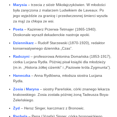
Marysia
– trzecia z sióstr Mikołajczykówien. W młodości
była zaręczona z malarzem Ludwikiem de Laveaux. Po
jego wyjeździe za granicę i przedwczesnej śmierci wyszła
za mąż za chłopa ze wsi.
Poeta
– Kazimierz Przerwa-Tetmajer (1865-1940).
Doskonale wyraził dekadenckie nastroje epoki.
Dziennikarz
– Rudolf Starzewski (1870-1920), redaktor
konserwatywnego dziennika „Czas”.
Radczyni
– profesorowa Antonina Domańska (1853-1917),
ciotka Lucjana Rydla. Później pisał książki dla młodzieży
(m.in. „Historia żółtej ciżemki” i „Paziowie króla Zygmunta”).
Haneczka
– Anna Rydlówna, młodsza siostra Lucjana
Rydla.
Zosia
i
Maryna
– siostry Pareńskie, córki znanego lekarza
krakowskiego. Zosia została później żoną Tadeusza Boya-
Żeleńskiego.
Żyd
– Hersz Singer, karczmarz z Bronowic.
Rachela
– Pepa (Józefa) Singer, córka bronowickiego