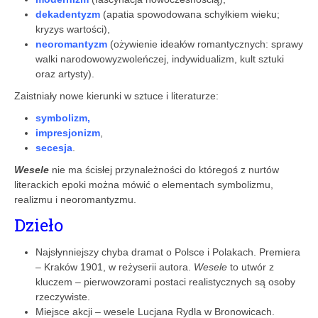
dekadentyzm
(apatia spowodowana schyłkiem wieku;
kryzys wartości),
neoromantyzm
(ożywienie ideałów romantycznych: sprawy
walki narodowowyzwoleńczej, indywidualizm, kult sztuki
oraz artysty).
Zaistniały nowe kierunki w sztuce i literaturze:
symbolizm,
impresjonizm
,
secesja
.
Wesele
nie ma ścisłej przynależności do któregoś z nurtów
literackich epoki można mówić o elementach symbolizmu,
realizmu i neoromantyzmu.
Dzieło
Najsłynniejszy chyba dramat o Polsce i Polakach. Premiera
– Kraków 1901, w reżyserii autora.
Wesele
to utwór z
kluczem – pierwowzorami postaci realistycznych są osoby
rzeczywiste.
Miejsce akcji – wesele Lucjana Rydla w Bronowicach.