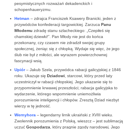
pesymistycznych rozważań dekadenckich i
schopenhaueryzmu.
Hetman
– zdrajca Franciszek Ksawery Branicki, jeden z
przywódców konfederacji targowickiej. Zarzuca
Panu
Młodemu
zdradę stanu szlacheckiego: „Czepiłeś się
chamskiej dziewki!”. Pan Młody nie jest do końca
przekonany, czy czasem nie zdradził swojej grupy
społecznej, żeniąc się z chłopką. Wydaje się więc, że jego
ślub nie był z miłości, ale wyrazem powierzchownej
fascynacji wsią.
Upiór
– Jakub Szela, przywódca rabacji galicyjskiej z 1846
roku. Ukazuje się
Dziadowi
, starcowi, który przed laty
uczestniczył w rabacji chłopskiej. Jego ukazanie się to
przypomnienie krwawej przeszłości; rabacja galicyjska to
wydarzenie, którego wspomnienie uniemożliwia
porozumienie inteligencji i chłopów. Zresztą Dziad niezbyt
wierzy w tę jedność.
Wernyhora
– legendarny lirnik ukraiński z XVIII wieku.
Zwolennik porozumienia z Polską, wieszcz – jest sublimacją
uczuć
Gospodarza
, który pragnie zgody narodowej. Jego