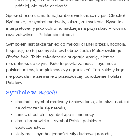
później, ale także chciwość.
Spośród osób dramatu najbardziej wieloznaczny jest Chochoł.
Być może, to symbol martwoty, fałszu, zniewolenia. Bywa też
interpretowany jako ochrona, nadzieja na przyszłość – wiosną
róża zakwitnie – Polska się odrodzi.
Symbolem jest także taniec do melodii granej przez Chochoła.
Inspirację do tej sceny stanowił obraz Jacka Malczewskiego
Błędne koło
. Takie zakończenie sugeruje apatię, niemoc,
niezdolność do czynu. Koło to powtarzalność – być może,
polskich mitów, kompleksów czy ograniczeń. Ten zaklęty krąg
nie pozwala na zerwanie z przeszłością, odrodzenie Polski i
Polaków.
Symbole w
Weselu
:
chochoł – symbol martwoty i zniewolenia, ale także nadziei
na odrodzenie się narodu,
taniec chocholi – symbol apatii i niemocy,
chata bronowicka – symbol Polski, polskiego
społeczeństwa,
złoty róg – symbol jedności, siły duchowej narodu,