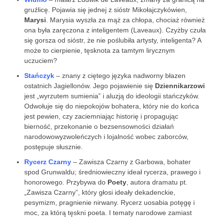
gruźlicę. Pojawia się jednej z sióstr Mikołajczykówien,
Marysi
. Marysia wyszła za mąż za chłopa, chociaż również
ona była zaręczona z inteligentem (Laveaux). Czyżby czuła
się gorsza od sióstr, że nie poślubiła artysty, inteligenta? A
może to cierpienie, tęsknota za tamtym lirycznym
uczuciem?
Stańczyk
– znany z ciętego języka nadworny błazen
ostatnich Jagiellonów. Jego pojawienie się
Dziennikarzowi
jest „wyrzutem sumienia” i aluzją do ideologii stańczyków.
Odwołuje się do niepokojów bohatera, który nie do końca
jest pewien, czy zaciemniając historię i propagując
bierność, przekonanie o bezsensowności działań
narodowowyzwoleńczych i lojalność wobec zaborców,
postępuje słusznie.
Rycerz Czarny
– Zawisza Czarny z Garbowa, bohater
spod Grunwaldu; średniowieczny ideał rycerza, prawego i
honorowego. Przybywa do
Poety
, autora dramatu pt.
„Zawisza Czarny”, który głosi ideały dekadenckie,
pesymizm, pragnienie nirwany. Rycerz uosabia potęgę i
moc, za którą tęskni poeta. I tematy narodowe zamiast