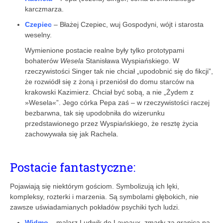
karczmarza.
Czepiec
– Błażej Czepiec, wuj Gospodyni, wójt i starosta
weselny.
Wymienione postacie realne były tylko prototypami
bohaterów
Wesela
Stanisława Wyspiańskiego. W
rzeczywistości Singer tak nie chciał „upodobnić się do fikcji”,
że rozwiódł się z żoną i przeniósł do domu starców na
krakowski Kazimierz. Chciał być sobą, a nie „Żydem z
»Wesela«”. Jego córka Pepa zaś – w rzeczywistości raczej
bezbarwna, tak się upodobniła do wizerunku
przedstawionego przez Wyspiańskiego, że resztę życia
zachowywała się jak Rachela.
Postacie fantastyczne:
Pojawiają się niektórym gościom. Symbolizują ich lęki,
kompleksy, rozterki i marzenia. Są symbolami głębokich, nie
zawsze uświadamianych pokładów psychiki tych ludzi.
Widmo
– malarz Ludwik de Laveaux, zmarły za granicą na