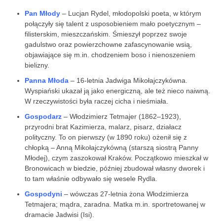
Pan Młody
– Lucjan Rydel, młodopolski poeta, w którym
połączyły się talent z usposobieniem mało poetycznym –
filisterskim, mieszczańskim. Śmieszył poprzez swoje
gadulstwo oraz powierzchowne zafascynowanie wsią,
objawiające się m.in. chodzeniem boso i nienoszeniem
bielizny.
Panna Młoda
– 16-letnia Jadwiga Mikołajczykówna.
Wyspiański ukazał ją jako energiczną, ale też nieco naiwną.
W rzeczywistości była raczej cicha i nieśmiała.
Gospodarz
– Włodzimierz Tetmajer (1862–1923),
przyrodni brat Kazimierza, malarz, pisarz, działacz
polityczny. To on pierwszy (w 1890 roku) ożenił się z
chłopką – Anną Mikołajczykówną (starszą siostrą Panny
Młodej), czym zaszokował Kraków. Początkowo mieszkał w
Bronowicach w biedzie, później zbudował własny dworek i
to tam właśnie odbywało się wesele Rydla.
Gospodyni
– wówczas 27-letnia żona Włodzimierza
Tetmajera; mądra, zaradna. Matka m.in. sportretowanej w
dramacie Jadwisi (Isi).