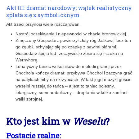
Akt III: dramat narodowy; wątek realistyczny
splata się z symbolicznym.
Akt trzeci przynosi wiele rozczarowań.
Nastrój oczekiwania i niepewności w chacie bronowickiej.
Zmęczony Gospodarz powierzył złoty róg Jaśkowi, lecz ten
go zgubił, schylając się po czapkę z pawimi piórami.
Gospodarz śpi, a lud rzeczywiście zbiera się i czeka na
Wernyhorę.
Lunatyczny taniec weselników do melodii granej przez
Chochoła kończy dramat: przybywa Chochoł i zaczyna grać
na patykach niby na skrzypcach. W takt jego muzyki goście
weselni ruszają do tańca – a jest to taniec bolesny,
letargiczny, somnambuliczny – dreptanie w kółko zamiast
walki zbrojnej.
Kto jest kim w
Weselu
?
Postacie realne: