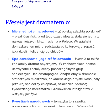
Chopin, gdyby jeszcze żył,
toby pił.
Wesele
jest dramatem o:
Micie jedności narodowej
– „Z polską szlachtą polski lud”
– pisał Krasiński, a od tego czasu idea ta stała się jedną z
najważniejszych klisz myślenia o Polsce. Wyspiański
demaskuje ten mit, przedstawiając kulturową przepaść,
jaka dzieli inteligencję od chłopów.
Społeczeństwie, jego zróżnicowaniu
–
Wesele
to także
znakomity dramat obyczajowy. W zachowaniach postaci
uchwycone zostały cechy poszczególnych grup
społecznych i ich światopogląd. Znajdziemy w dramacie
statecznych mieszczan, dekadenckiego artystę Nosa, cały
przekrój społeczny chłopstwa, szlachcica-Sarmatę,
żydowskiego karczmarza i krakowskich inteligentów. A
wszyscy jak żywi.
Kwestiach narodowych
– tematyka to z rzadka
poruszana w literaturze epoki. Tymczasem Wyspiański