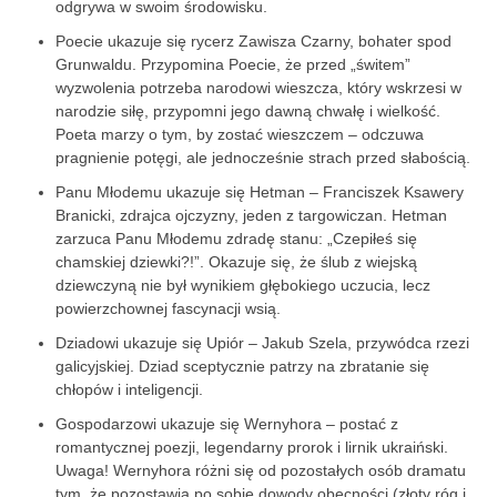
odgrywa w swoim środowisku.
Poecie ukazuje się rycerz Zawisza Czarny, bohater spod
Grunwaldu. Przypomina Poecie, że przed „świtem”
wyzwolenia potrzeba narodowi wieszcza, który wskrzesi w
narodzie siłę, przypomni jego dawną chwałę i wielkość.
Poeta marzy o tym, by zostać wieszczem – odczuwa
pragnienie potęgi, ale jednocześnie strach przed słabością.
Panu Młodemu ukazuje się Hetman – Franciszek Ksawery
Branicki, zdrajca ojczyzny, jeden z targowiczan. Hetman
zarzuca Panu Młodemu zdradę stanu: „Czepiłeś się
chamskiej dziewki?!”. Okazuje się, że ślub z wiejską
dziewczyną nie był wynikiem głębokiego uczucia, lecz
powierzchownej fascynacji wsią.
Dziadowi ukazuje się Upiór – Jakub Szela, przywódca rzezi
galicyjskiej. Dziad sceptycznie patrzy na zbratanie się
chłopów i inteligencji.
Gospodarzowi ukazuje się Wernyhora – postać z
romantycznej poezji, legendarny prorok i lirnik ukraiński.
Uwaga! Wernyhora różni się od pozostałych osób dramatu
tym, że pozostawia po sobie dowody obecności (złoty róg i