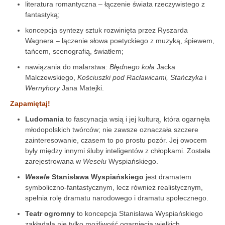
literatura romantyczna – łączenie świata rzeczywistego z
fantastyką;
koncepcja syntezy sztuk rozwinięta przez Ryszarda
Wagnera – łączenie słowa poetyckiego z muzyką, śpiewem,
tańcem, scenografią, światłem;
nawiązania do malarstwa:
Błędnego koła
Jacka
Malczewskiego,
Kościuszki pod Racławicami,
Stańczyka
i
Wernyhory
Jana Matejki.
Zapamiętaj!
Ludomania
to fascynacja wsią i jej kulturą, która ogarnęła
młodopolskich twórców; nie zawsze oznaczała szczere
zainteresowanie, czasem to po prostu pozór. Jej owocem
były między innymi śluby inteligentów z chłopkami. Została
zarejestrowana w
Weselu
Wyspiańskiego.
Wesele
Stanisława Wyspiańskiego
jest dramatem
symboliczno-fantastycznym, lecz również realistycznym,
spełnia rolę dramatu narodowego i dramatu społecznego.
Teatr ogromny
to koncepcja Stanisława Wyspiańskiego
zakładała nie tylko możliwość ogarnięcia wielkich