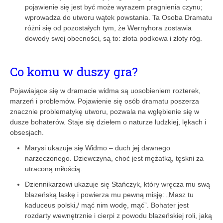
pojawienie się jest być może wyrazem pragnienia czynu;
wprowadza do utworu wątek powstania. Ta Osoba Dramatu
różni się od pozostałych tym, że Wernyhora zostawia
dowody swej obecności, są to: złota podkowa i złoty róg.
Co komu w duszy gra?
Pojawiające się w dramacie widma są uosobieniem rozterek,
marzeń i problemów. Pojawienie się osób dramatu poszerza
znacznie problematykę utworu, pozwala na wgłębienie się w
dusze bohaterów. Staje się dziełem o naturze ludzkiej, lękach i
obsesjach.
Marysi ukazuje się Widmo – duch jej dawnego
narzeczonego. Dziewczyna, choć jest mężatką, tęskni za
utraconą miłością.
Dziennikarzowi ukazuje się Stańczyk, który wręcza mu swą
błazeńską laskę i powierza mu pewną misję: „Masz tu
kaduceus polski,/ mąć nim wodę, mąć”. Bohater jest
rozdarty wewnętrznie i cierpi z powodu błazeńskiej roli, jaką