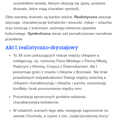
uczestników wesela, którym ukazują się zjawy, postacie
dramatu, które mają charakter ­symboli).
Obie warstwy dramatu są bardzo ważne.
Realistyczna
ukazuje
obyczaje, charakteryzuje bohaterów i stosunki: chłopi – szlachta
oraz ironizuje z ludomanii, ważnego wówczas zjawiska
kulturowego.
Symboliczna
niesie zaś ponadczasowe narodowe
przesłanie.
Akt I: realistyczno-obyczajowy
To 38 scen pokazujących relacje między chłopami a
inteligencją, np. rozmowy Pana Młodego z Panną Młodą,
Radczyni z Kliminą, Czepca z Dziennikarzem. Akt I
prezentuje gości z miasta i chłopów z Bronowic. Nie brak
prawdziwych indywidualności! Dialogi między szlachtą a
chłopami charakteryzują i chłopów, i panów, zarysowują
konflikty i brak porozumienia między nimi.
Prezentacja sprzecznych punktów widzenia,
charakterystyka bohaterów.
W ostatnich scenach tego aktu następuje zaproszenie na
wesele Chochoła, a razem z nim „nadprzyrodzonej mocy”.