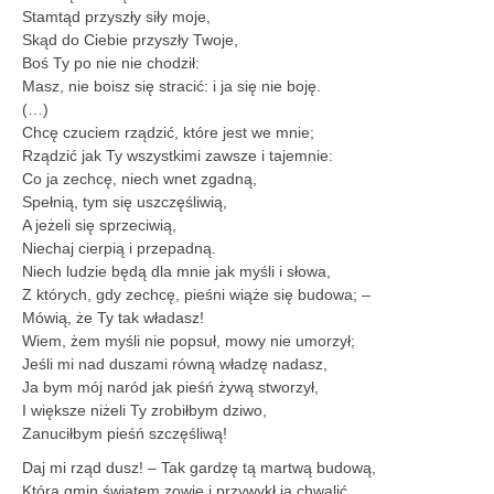
Stamtąd przyszły siły moje,
Skąd do Ciebie przyszły Twoje,
Boś Ty po nie nie chodził:
Masz, nie boisz się stracić: i ja się nie boję.
(…)
Chcę czuciem rządzić, które jest we mnie;
Rządzić jak Ty wszystkimi zawsze i tajemnie:
Co ja zechcę, niech wnet zgadną,
Spełnią, tym się uszczęśliwią,
A jeżeli się sprzeciwią,
Niechaj cierpią i przepadną.
Niech ludzie będą dla mnie jak myśli i słowa,
Z których, gdy zechcę, pieśni wiąże się budowa; –
Mówią, że Ty tak władasz!
Wiem, żem myśli nie popsuł, mowy nie umorzył;
Jeśli mi nad duszami równą władzę nadasz,
Ja bym mój naród jak pieśń żywą stworzył,
I większe niżeli Ty zrobiłbym dziwo,
Zanuciłbym pieśń szczęśliwą!
Daj mi rząd dusz! – Tak gardzę tą martwą budową,
Którą gmin światem zowie i przywykł ją chwalić,