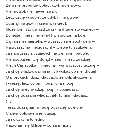
Żem nie próbował dotąd, czyli moje słowo
Nie mogłoby jej nawet zwalić.
Lecz czuję w sobie, że gdybym mą wolę
Ścisnął, natężył i razem wyświecił,
Może bym sto gwiazd zgasił, a drugie sto wzniecił –
Bo jestem nieśmiertelny! I w stworzenia kole
Są inni nieśmiertelni; – wyższych nie spotkałem –
Najwyższy na niebiosach! – Ciebie tu szukałem,
Ja najwyższy z czujących na ziemnym padole.
Nie spotkałem Cię dotąd – żeś Ty jest, zgaduję;
Niech Cię spotkam i niechaj Twą wyższość uczuję –
Ja chcę władzy, daj mi ją, lub wskaż do niej drogę!
O prorokach, dusz władcach, że byli, słyszałem,
I wierzę; lecz co oni mogli, to ja mogę,
Ja chcę mieć władzę, jaką Ty posiadasz,
Ja chcę duszami władać, jak Ty nimi władasz.
(…)
Teraz duszą jam w moję ojczyznę wcielony?
Ciałem połknąłem jej duszę,
Ja i ojczyzna to jedno.
Nazywam się Milijon – bo za milijony