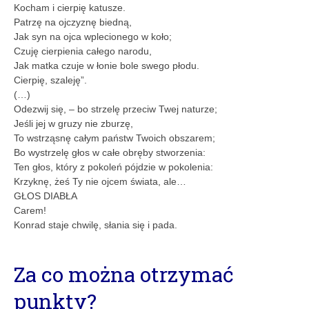
Kocham i cierpię katusze.
Patrzę na ojczyznę biedną,
Jak syn na ojca wplecionego w koło;
Czuję cierpienia całego narodu,
Jak matka czuje w łonie bole swego płodu.
Cierpię, szaleję”.
(…)
Odezwij się, – bo strzelę przeciw Twej naturze;
Jeśli jej w gruzy nie zburzę,
To wstrząsnę całym państw Twoich obszarem;
Bo wystrzelę głos w całe obręby stworzenia:
Ten głos, który z pokoleń pójdzie w pokolenia:
Krzyknę, żeś Ty nie ojcem świata, ale…
GŁOS DIABŁA
Carem!
Konrad staje chwilę, słania się i pada.
Za co można otrzymać
punkty?