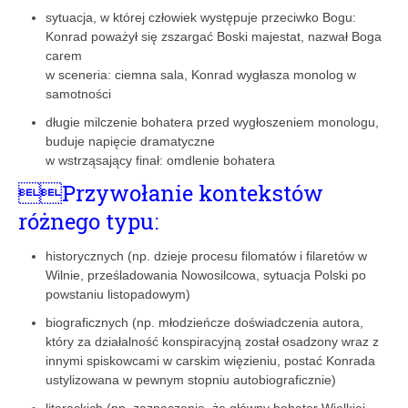
sytuacja, w której człowiek występuje przeciwko Bogu:
Konrad poważył się zszargać Boski majestat, nazwał Boga
carem
w sceneria: ciemna sala, Konrad wygłasza monolog w
samotności
długie milczenie bohatera przed wygłoszeniem monologu,
buduje napięcie dramatyczne
w wstrząsający finał: omdlenie bohatera
Przywołanie kontekstów
różnego typu:
historycznych (np. dzieje procesu filomatów i filaretów w
Wilnie, prześladowania Nowosilcowa, sytuacja Polski po
powstaniu listopadowym)
biograficznych (np. młodzieńcze doświadczenia autora,
który za działalność konspiracyjną został osadzony wraz z
innymi spiskowcami w carskim więzieniu, postać Konrada
ustylizowana w pewnym stopniu autobiograficznie)
literackich (np. zaznaczenie, że główny bohater Wielkiej