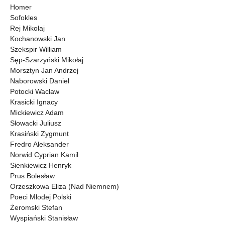
Homer
Sofokles
Rej Mikołaj
Kochanowski Jan
Szekspir William
Sęp-Szarzyński Mikołaj
Morsztyn Jan Andrzej
Naborowski Daniel
Potocki Wacław
Krasicki Ignacy
Mickiewicz Adam
Słowacki Juliusz
Krasiński Zygmunt
Fredro Aleksander
Norwid Cyprian Kamil
Sienkiewicz Henryk
Prus Bolesław
Orzeszkowa Eliza (Nad Niemnem)
Poeci Młodej Polski
Żeromski Stefan
Wyspiański Stanisław