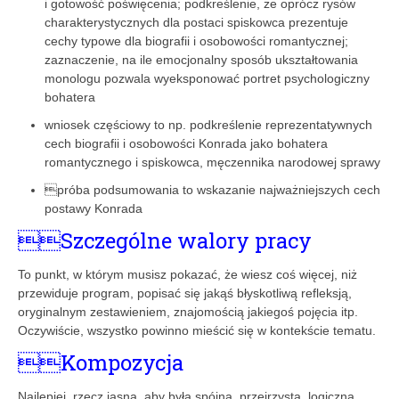
i gotowość poświęcenia; podkreślenie, że oprócz rysów
charakterystycznych dla postaci spiskowca prezentuje
cechy typowe dla biografii i osobowości romantycznej;
zaznaczenie, na ile emocjonalny sposób ukształtowania
monologu pozwala wyeksponować portret psychologiczny
bohatera
wniosek częściowy to np. podkreślenie reprezentatywnych
cech biografii i osobowości Konrada jako bohatera
romantycznego i spiskowca, męczennika narodowej sprawy
próba podsumowania to wskazanie najważniejszych cech
postawy Konrada
Szczególne walory pracy
To punkt, w którym musisz pokazać, że wiesz coś więcej, niż
przewiduje program, popisać się jakąś błyskotliwą refleksją,
oryginalnym zestawieniem, znajomością jakiegoś pojęcia itp.
Oczywiście, wszystko powinno mieścić się w kontekście tematu.
Kompozycja
Najlepiej, rzecz jasna, aby była spójna, przejrzysta, logiczna.