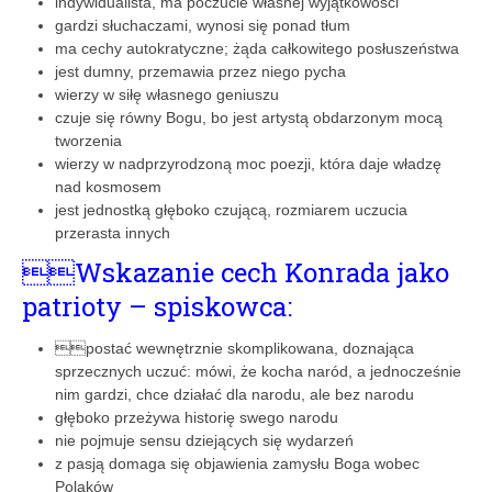
indywidualista, ma poczucie włas­nej wyjątkowości
gardzi słuchaczami, wynosi się ponad tłum
ma cechy autokratyczne; żąda całkowitego posłuszeństwa
jest dumny, przemawia przez niego pycha
wierzy w siłę własnego geniuszu
czuje się równy Bogu, bo jest artystą obdarzonym mocą
tworzenia
wierzy w nadprzyrodzoną moc poezji, która daje władzę
nad kosmosem
jest jednostką głęboko czującą, rozmiarem uczucia
przerasta innych
Wskazanie cech Konrada jako
patrioty – spiskowca:
postać wewnętrznie skomplikowana, doznająca
sprzecznych uczuć: mówi, że kocha naród, a jednocześnie
nim gardzi, chce działać dla narodu, ale bez narodu
głęboko przeżywa historię swego narodu
nie pojmuje sensu dziejących się wydarzeń
z pasją domaga się objawienia zamysłu Boga wobec
Polaków