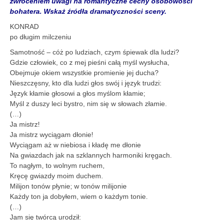
zwróceniem uwagi na romantyczne cechy osobowości
bohatera. Wskaż źródła dramatyczności sceny.
KONRAD
po długim milczeniu
Samotność – cóż po ludziach, czym śpiewak dla ludzi?
Gdzie człowiek, co z mej pieśni całą myśl wysłucha,
Obejmuje okiem wszystkie promienie jej ducha?
Nieszczęsny, kto dla ludzi głos swój i język trudzi:
Język kłamie głosowi a głos myślom kłamie;
Myśl z duszy leci bystro, nim się w słowach złamie.
(…)
Ja mistrz!
Ja mistrz wyciągam dłonie!
Wyciągam aż w niebiosa i kładę me dłonie
Na gwiazdach jak na szklannych harmoniki kręgach.
To nagłym, to wolnym ruchem,
Kręcę gwiazdy moim duchem.
Milijon tonów płynie; w tonów milijonie
Każdy ton ja dobyłem, wiem o każdym tonie.
(…)
Jam się twórcą urodził: