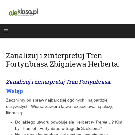
Zanalizuj i zinterpretuj Tren
Fortynbrasa Zbigniewa Herberta.
Zanalizuj i zinterpretuj
Tren Fortynbrasa
.
Wstęp
Zacznijmy od spraw najbardziej ogólnych i najbardziej
oczywistych. Wiersz zawiera łatwo rozpoznawalną aluzję
literacką:
Do jakiego utworu odwołuje się Herbert
w Trenie
…? Kim
byli Hamlet i Fortynbras w tragedii Szekspira?
Na ile prawdopodobna jest następująca hipoteza