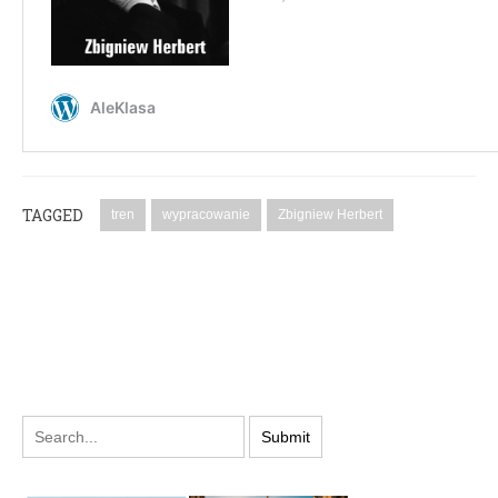
TAGGED
tren
wypracowanie
Zbigniew Herbert
PODYSKUTUJ: