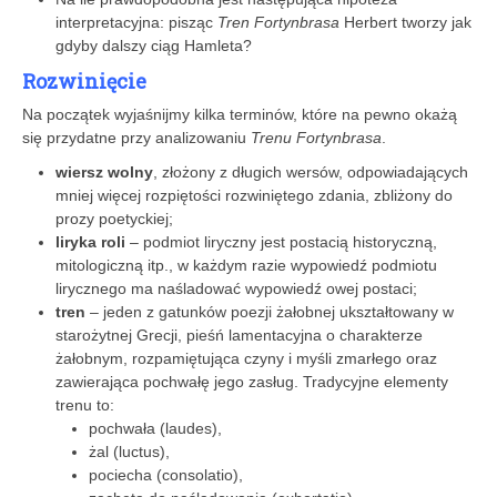
interpretacyjna: pisząc
Tren Fortynbrasa
Herbert tworzy jak
gdyby dalszy ciąg Hamleta?
Rozwinięcie
Na początek wyjaśnijmy kilka terminów, które na pewno okażą
się przydatne przy analizowaniu
Trenu Fortynbrasa
.
wiersz wolny
, złożony z długich wersów, odpowiadających
mniej więcej rozpiętości rozwiniętego zdania, zbliżony do
prozy poetyckiej;
liryka roli
– podmiot liryczny jest postacią historyczną,
mitologiczną itp., w każdym razie wypowiedź podmiotu
lirycznego ma naśladować wypowiedź owej postaci;
tren
– jeden z gatunków poezji żałobnej ukształtowany w
starożytnej Grecji, pieśń lamentacyjna o charakterze
żałobnym, rozpamiętująca czyny i myśli zmarłego oraz
zawierająca pochwałę jego zasług. Tradycyjne elementy
trenu to:
pochwała (laudes),
żal (luctus),
pociecha (consolatio),