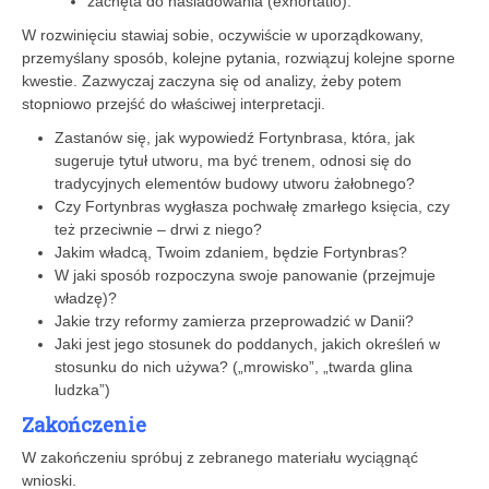
zachęta do naśladowania (exhortatio).
W rozwinięciu stawiaj sobie, oczywiście w uporządkowany,
przemyślany sposób, kolejne pytania, rozwiązuj kolejne sporne
kwestie. Zazwyczaj zaczyna się od analizy, żeby potem
stopniowo przejść do właściwej interpretacji.
Zastanów się, jak wypowiedź Fortynbrasa, która, jak
sugeruje tytuł utworu, ma być trenem, odnosi się do
tradycyjnych elementów budowy utworu żałobnego?
Czy Fortynbras wygłasza pochwałę zmarłego księcia, czy
też przeciwnie – drwi z niego?
Jakim władcą, Twoim zdaniem, będzie Fortynbras?
W jaki sposób rozpoczyna swoje panowanie (przejmuje
władzę)?
Jakie trzy reformy zamierza przeprowadzić w Danii?
Jaki jest jego stosunek do poddanych, jakich określeń w
stosunku do nich używa? („mrowisko”, „twarda glina
ludzka”)
Zakończenie
W zakończeniu spróbuj z zebranego materiału wyciągnąć
wnioski.