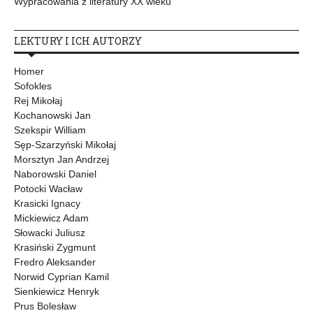
Wypracowania z literatury XX wieku
LEKTURY I ICH AUTORZY
Homer
Sofokles
Rej Mikołaj
Kochanowski Jan
Szekspir William
Sęp-Szarzyński Mikołaj
Morsztyn Jan Andrzej
Naborowski Daniel
Potocki Wacław
Krasicki Ignacy
Mickiewicz Adam
Słowacki Juliusz
Krasiński Zygmunt
Fredro Aleksander
Norwid Cyprian Kamil
Sienkiewicz Henryk
Prus Bolesław