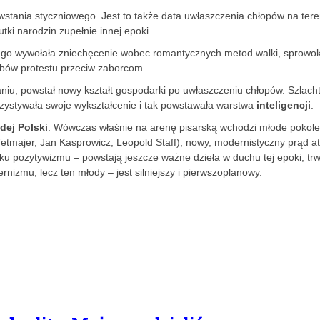
stania styczniowego. Jest to także data uwłaszczenia chłopów na tere
ki narodzin zupełnie innej epoki.
wego wywołała zniechęcenie wobec romantycznych metod walki, sprowo
bów protestu przeciw zaborcom.
niu, powstał nowy kształt gospodarki po uwłaszczeniu chłopów. Szlach
zystywała swoje wykształcenie i tak powstawała warstwa
inteligencji
.
dej Polski
. Wówczas właśnie na arenę pisarską wchodzi młode pokole
etmajer, Jan Kasprowicz, Leopold Staff), nowy, modernistyczny prąd a
ku pozytywizmu – powstają jeszcze ważne dzieła w duchu tej epoki, tr
nizmu, lecz ten młody – jest silniejszy i pierwszoplanowy.