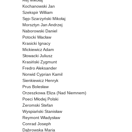
Rej Mikołaj
Kochanowski Jan
Szekspir William
Sęp-Szarzyński Mikołaj
Morsztyn Jan Andrzej
Naborowski Daniel
Potocki Wacław
Krasicki Ignacy
Mickiewicz Adam
Słowacki Juliusz
Krasiński Zygmunt
Fredro Aleksander
Norwid Cyprian Kamil
Sienkiewicz Henryk
Prus Bolesław
Orzeszkowa Eliza (Nad Niemnem)
Poeci Młodej Polski
Żeromski Stefan
Wyspiański Stanisław
Reymont Władysław
Conrad Joseph
Dąbrowska Maria