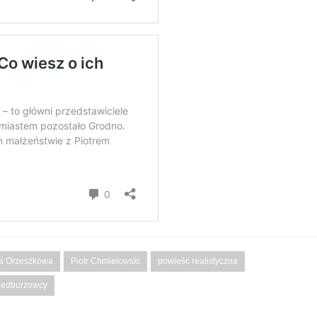
za Orzeszkowa
Piotr Chmielowski
powieść realistyczna
zedburzowcy