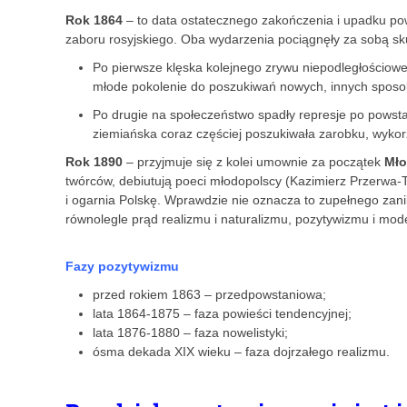
Rok 1864
– to data ostatecznego zakończenia i upadku pow
zaboru rosyjskiego. Oba wydarzenia pociągnęły za sobą skut
Po pierwsze klęska kolejnego zrywu niepodległościo
młode pokolenie do poszukiwań nowych, innych sposo
Po drugie na społeczeństwo spadły represje po powsta
ziemiańska coraz częściej poszukiwała zarobku, wykor
Rok 1890
– przyjmuje się z kolei umownie za początek
Mło
twórców, debiutują poeci młodopolscy (Kazimierz Przerwa-T
i ogarnia Polskę. Wprawdzie nie oznacza to zupełnego zani
równolegle prąd realizmu i naturalizmu, pozytywizmu i moder
Fazy pozytywizmu
przed rokiem 1863 – przedpowstaniowa;
lata 1864-1875 – faza powieści tendencyjnej;
lata 1876-1880 – faza nowelistyki;
ósma dekada XIX wieku – faza dojrzałego realiz­mu.