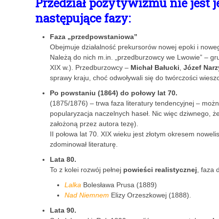
Przedział pozytywizmu nie jest j
następujące fazy:
Faza „przedpowstaniowa”
Obejmuje działalność prekursorów nowej epoki i nowe
Należą do nich m.in. „przedburzowcy we Lwowie” – gr
XIX w.). Przedburzowcy –
Michał Bałucki
,
Józef Nar
sprawy kraju, choć odwoływali się do twórczości wies
Po powstaniu (1864) do połowy lat 70.
(1875/1876) – trwa faza literatury tendencyjnej – moż
popularyzacja naczelnych haseł. Nic więc dziwnego, ż
założoną przez autora tezę).
II połowa lat 70. XIX wieku jest złotym okresem noweli
zdominował literaturę.
Lata 80.
To z kolei rozwój pełnej
powieści realistycznej
, faza 
Lalka
Bolesława Prusa (1889)
Nad Niemnem
Elizy Orzeszkowej (1888).
Lata 90.