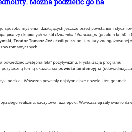
ednolity. Można podzielić go na
go sposobu myślenia, działających jeszcze przed powstaniem stycznio
upa pisarzy skupionych wokół
Dziennika Literackiego
(przełom lat 50. i 
zymski
,
Teodor Tomasz Jeż
głosili potrzebę literatury zaangażowanej 
zczów romantycznych.
na powiedzieć „wstępna fala” pozytywizmu, krystalizacja programu i
e pożyteczną formą okazała się
powieść tendencyjna
(udowadniająca
styki polskiej. Wówczas powstały najsłynniejsze nowele i ten gatunek
dojrzałego realizmu, szczytowa faza epoki. Wówczas ujrzały światło dzi