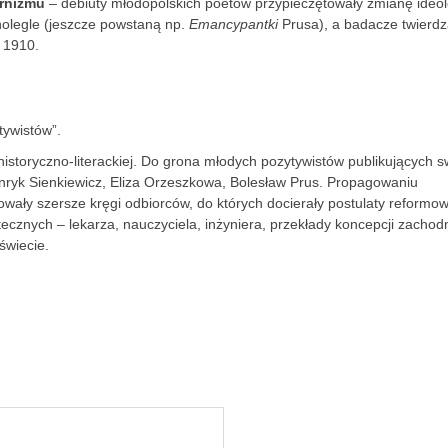
rnizmu
– debiuty młodopolskich poetów przypieczętowały zmianę ideolo
nolegle (jeszcze powstaną np.
Emancypantki
Prusa), a badacze twierdz
 1910.
ywistów”.
 historyczno-literackiej. Do grona młodych pozytywistów publikujących s
enryk Sienkiewicz, Eliza Orzeszkowa, Bolesław Prus. Propagowaniu
dowały szersze kręgi odbiorców, do których docierały postulaty reformo
ecznych – lekarza, nauczyciela, inżyniera, przekłady koncepcji zachod
świecie.