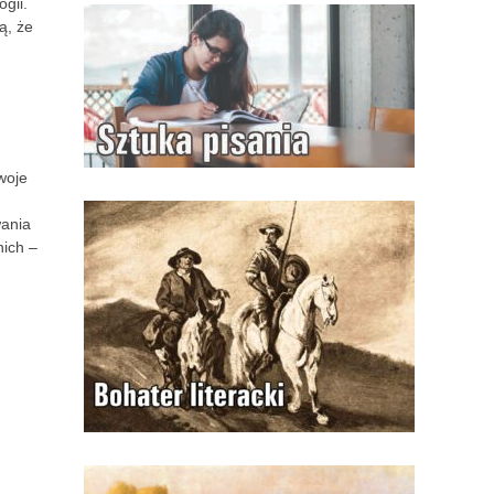
gii.
ą, że
woje
wania
nich –