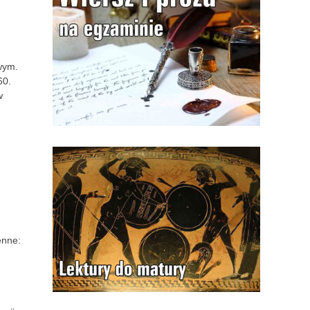
wym.
60.
w
enne: