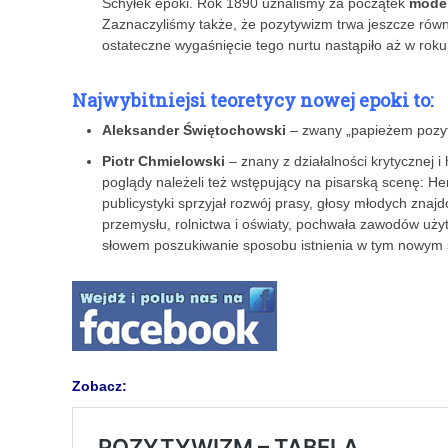
Schyłek epoki. Rok 1890 uznaliśmy za początek
mode
Zaznaczyliśmy także, że pozytywizm trwa jeszcze rów
ostateczne wygaśnięcie tego nurtu nastąpiło aż w roku
Najwybitniejsi teoretycy nowej epoki to:
Aleksander Świętochowski
– zwany „papieżem pozyt
Piotr Chmielowski
– znany z działalności krytycznej i
poglądy należeli też wstępujący na pisarską scenę: H
publicystyki sprzyjał rozwój prasy, głosy młodych znaj
przemysłu, rolnictwa i oświaty, pochwała zawodów użyt
słowem poszukiwanie sposobu istnienia w tym nowym 
Zobacz: