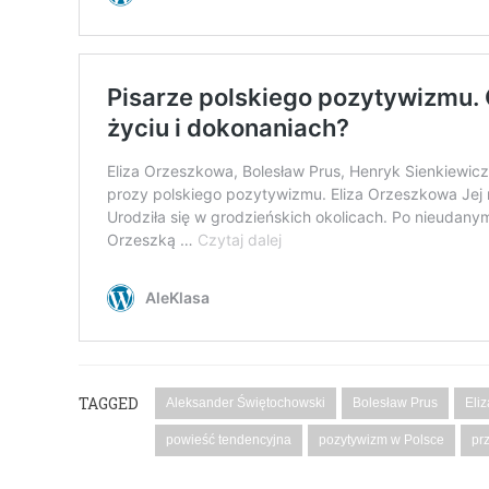
TAGGED
Aleksander Świętochowski
Bolesław Prus
Eli
powieść tendencyjna
pozytywizm w Polsce
pr