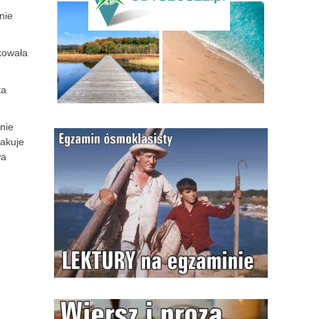
nie
kowała
ta
nie
takuje
wa