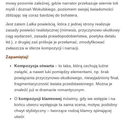
mowy pozornie zależnej, gdzie narrator przekazuje wiernie tok
myśli i doznań Wokulskiego, poziomem swojej świadomości
zbliżając się coraz bardziej do bohatera.
Jest zatem
Lalka
powieścią, która z jednej strony realizuje
zasady powieści realistycznej (mimesis, przyczynowo-skutkowy
ciąg wydarzeń, zasada prawdopodobieństwa, poetyka detalu
itd.), z drugiej zaś próbuje je przełamać, zmodyfikować
zwłaszcza w sferze kompozycji i narracji.
Zapamiętaj!
Kompozycja otwarta
– to taka, którą cechują luźne
związki, a nawet luki pomiędzy elementami, np. brak
powiązania przyczynowo-skutkowego, niewyjaśniony finał,
fragmentaryczność świata przedstawionego. Można je
znaleźć już w dramacie romantycznym.
O
kompozycji klamrowej
mówimy, gdy we wstępie i na
końcu utworu występuje ta sama scena, motyw, podobny
chwyt stylistyczny – tworzące rodzaj klamry spinającej
utwór.