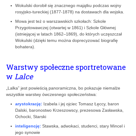
Wokulski dorobił się znacznego majątku podczas wojny
rosyjsko-tureckiej (1877-1878) na dostawach dla wojska.
Mowa jest też o warszawskich szkołach: Szkole
Przygotowawczej (otwartej w 1861) i Szkole Głównej
(istniejącej w latach 1862–1869), do których uczęszczał
Wokulski (dzięki temu można doprecyzować biografię
bohatera).
Warstwy społeczne sportretowane
w
Lalce
„Lalka” jest powieścią panoramiczna, bo pokazuje niemalże
wszystkie warstwy ówczesnego społeczeństwa:
arystokrację:
Izabela i jej ojciec Tomasz Łęccy, baron
Dalski, baronostwo Krzeszowscy, prezesowa Zasławska,
Ochocki, Starski
inteligencję:
Stawska, adwokaci, studenci, stary Mincel i
jego synowie