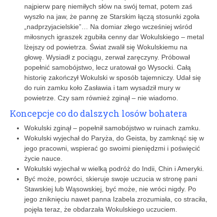
najpierw parę niemiłych słów na swój temat, potem zaś
wyszło na jaw, że pannę ze Starskim łączą stosunki zgoła
„nadprzyjacielskie”… Na domiar złego wcześniej wśród
miłosnych igraszek zgubiła cenny dar Wokulskiego – metal
lżejszy od powietrza. Świat zwalił się Wokulskiemu na
głowę. Wysiadł z pociągu, zerwał zaręczyny. Próbował
popełnić samobójstwo, lecz uratował go Wysocki. Całą
historię zakończył Wokulski w sposób tajemniczy. Udał się
do ruin zamku koło Zasławia i tam wysadził mury w
powietrze. Czy sam również zginął – nie wiadomo.
Koncepcje co do dalszych losów ­bohatera
Wokulski zginął – popełnił samobójstwo w ruinach zamku.
Wokulski wyjechał do Paryża, do Geista, by zamknąć się w
jego pracowni, wspierać go swoimi pieniędzmi i poświęcić
życie nauce.
Wokulski wyjechał w wielką podróż do Indii, Chin i Ameryki.
Być może, powróci, skieruje swoje uczucia w stronę pani
Stawskiej lub Wąsowskiej, być może, nie wróci nigdy. Po
jego zniknięciu nawet panna Izabela zrozumiała, co straciła,
pojęła teraz, że obdarzała Wokulskiego uczuciem.