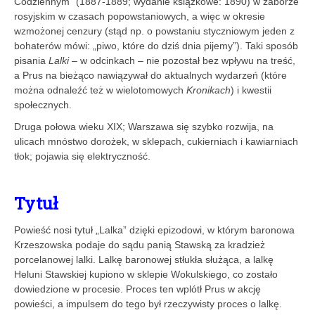
Codziennym” (1887-1889; wydanie książkowe: 1890) w zaborze
rosyjskim w czasach popowstaniowych, a więc w okresie
wzmożonej cenzury (stąd np. o powstaniu styczniowym jeden z
bohaterów mówi: „piwo, które do dziś dnia pijemy”). Taki sposób
pisania
Lalki
– w odcinkach – nie pozostał bez wpływu na treść,
a Prus na bieżąco nawiązywał do aktualnych wydarzeń (które
można odnaleźć też w wielotomowych
Kronikach
) i kwestii
społecznych.
Druga połowa wieku XIX; Warszawa się szybko rozwija, na
ulicach mnóstwo dorożek, w sklepach, cukierniach i kawiarniach
tłok; pojawia się elektryczność.
Tytuł
Powieść nosi tytuł „Lalka” dzięki epizodowi, w którym baronowa
Krzeszowska podaje do sądu panią Stawską za kradzież
porcelanowej lalki. Lalkę baronowej stłukła służąca, a lalkę
Heluni Stawskiej kupiono w sklepie Wokulskiego, co zostało
dowiedzione w procesie. Proces ten wplótł Prus w akcję
powieści, a impulsem do tego był rzeczywisty proces o lalkę.