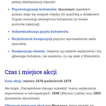
pełnej obiektywizacji zdarzeń.
Psychologizacja bohaterów
:
kluczowym
aspektem
postaci staje się związek między ich psychiką a działaniem.
Często monologi wewnętrzne bohaterów (w mowie
pozornie zależnej).
Indywidualizacja języka
bohaterów.
Rozluźnienie kompozycji
poprzez wprowadzenie wielu
epizodów.
Kompozycja otwarta
:
niejasne są ostatnie wydarzenia i los
głównego bohatera, nie wiadomo, co się stało z Wokulskim.
Czas i miejsce akcji
Czas akcji:
marzec 1878-październik 1879
.
Ale dzięki „Pamiętnikowi starego subiekta” mamy wydarzenia
wspominane w retrospekcjach:
1848
(Wiosna Ludów) oraz
1863
(powstanie styczniowe).
Głównym miejscem akcji
jest
Warszawa
, którą określa się