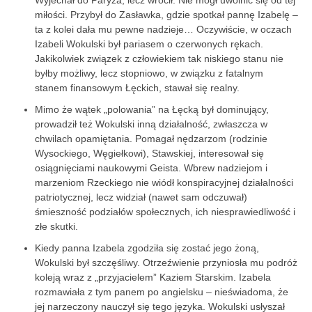
miłości. Przybył do Zasławka, gdzie spotkał pannę Izabelę –
ta z kolei dała mu pewne nadzieje… Oczywiście, w oczach
Izabeli Wokulski był pariasem o czerwonych rękach.
Jakikolwiek związek z człowiekiem tak niskiego stanu nie
byłby możliwy, lecz stopniowo, w związku z fatalnym
stanem finansowym Łęckich, stawał się realny.
Mimo że wątek „polowania” na Łęcką był dominujący,
prowadził też Wokulski inną działalność, zwłaszcza w
chwilach opamiętania. Pomagał nędzarzom (rodzinie
Wysockiego, Węgiełkowi), Stawskiej, interesował się
osiągnięciami naukowymi Geista. Wbrew nadziejom i
marzeniom Rzeckiego nie wiódł konspiracyjnej działalności
patriotycznej, lecz widział (nawet sam odczuwał)
śmieszność podziałów społecznych, ich niesprawiedliwość i
złe skutki.
Kiedy panna Izabela zgodziła się zostać jego żoną,
Wokulski był szczęśliwy. Otrzeźwienie przyniosła mu podróż
koleją wraz z „przyjacielem” Kaziem Starskim. Izabela
rozmawiała z tym panem po angielsku – nieświadoma, że
jej narzeczony nauczył się tego języka. Wokulski usłyszał