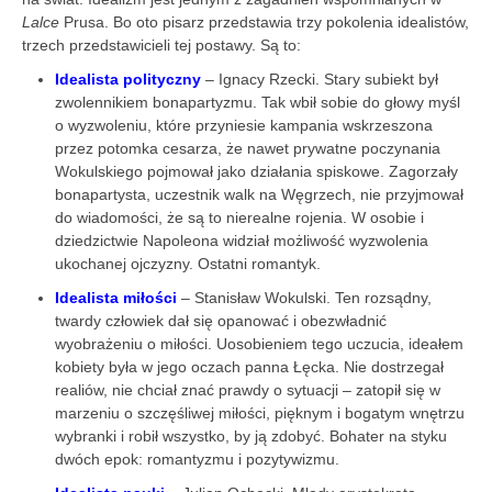
Lalce
Prusa. Bo oto pisarz przedstawia trzy pokolenia idealistów,
trzech przedstawicieli tej postawy. Są to:
Idealista polityczny
– Ignacy Rzecki. Stary subiekt był
zwolennikiem bonapartyzmu. Tak wbił sobie do głowy myśl
o wyzwoleniu, które przyniesie kampania wskrzeszona
przez potomka cesarza, że nawet prywatne poczynania
Wokulskiego pojmował jako działania spiskowe. Zagorzały
bonapartysta, uczestnik walk na Węgrzech, nie przyjmował
do wiadomości, że są to nierealne rojenia. W osobie i
dziedzictwie Napoleona widział możliwość wyzwolenia
ukochanej ojczyzny. Ostatni romantyk.
Idealista miłości
– Stanisław Wokulski. Ten rozsądny,
twardy człowiek dał się opanować i obezwładnić
wyobrażeniu o miłości. Uosobieniem tego uczucia, ideałem
kobiety była w jego oczach panna Łęcka. Nie dostrzegał
realiów, nie chciał znać prawdy o sytuacji – zatopił się w
marzeniu o szczęśliwej miłości, pięknym i bogatym wnętrzu
wybranki i robił wszystko, by ją zdobyć. Bohater na styku
dwóch epok: romantyzmu i pozytywizmu.