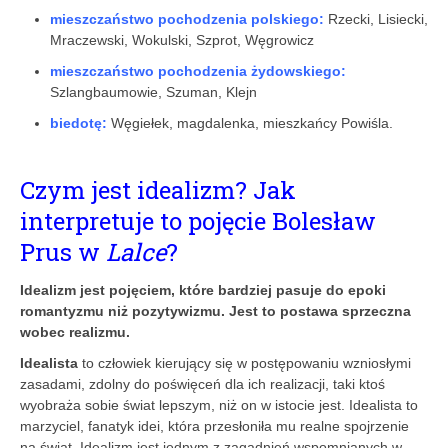
mieszczaństwo pochodzenia polskiego:
Rzecki, Lisiecki,
Mraczewski, Wokulski, Szprot, Węgrowicz
mieszczaństwo pochodzenia żydowskiego:
Szlangbaumowie, Szuman, Klejn
biedotę:
Węgiełek, magdalenka, mieszkańcy Powiśla.
Czym jest idealizm? Jak
interpretuje to pojęcie Bolesław
Prus w
Lalce
?
Idealizm jest pojęciem, które bardziej pasuje do epoki
romantyzmu niż pozytywizmu. Jest to postawa sprzeczna
wobec realizmu.
Idealista
to człowiek kierujący się w postępowaniu wzniosłymi
zasadami, zdolny do poświęceń dla ich realizacji, taki ktoś
wyobraża sobie świat lepszym, niż on w istocie jest. Idealista to
marzyciel, fanatyk idei, która przesłoniła mu realne spojrzenie
na świat. Idealizm jest jednym z zagadnień wspomnianych w