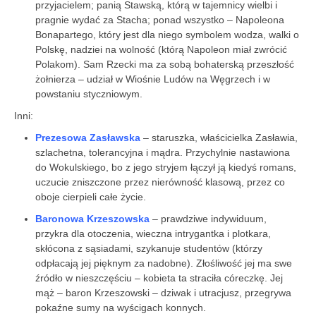
przyjacielem; panią Stawską, którą w tajemnicy wielbi i
pragnie wydać za Stacha; ponad wszystko – Napoleona
Bonapartego, który jest dla niego symbolem wodza, walki o
Polskę, nadziei na wolność (którą Napoleon miał zwrócić
Polakom). Sam Rzecki ma za sobą bohaterską przeszłość
żołnierza – udział w Wiośnie Ludów na Węgrzech i w
powstaniu styczniowym.
Inni:
Prezesowa Zasławska
– staruszka, właścicielka Zasławia,
szlachetna, tolerancyjna i mądra. Przychylnie nastawiona
do Wokulskiego, bo z jego stryjem łączył ją kiedyś romans,
uczucie zniszczone przez nierówność klasową, przez co
oboje cierpieli całe życie.
Baronowa Krzeszowska
– prawdziwe indywiduum,
przykra dla otoczenia, wieczna intrygantka i plotkara,
skłócona z sąsiadami, szykanuje studentów (którzy
odpłacają jej pięknym za nadobne). Złośliwość jej ma swe
źródło w nieszczęściu – kobieta ta straciła córeczkę. Jej
mąż – baron Krzeszowski – dziwak i utracjusz, przegrywa
pokaźne sumy na wyścigach konnych.