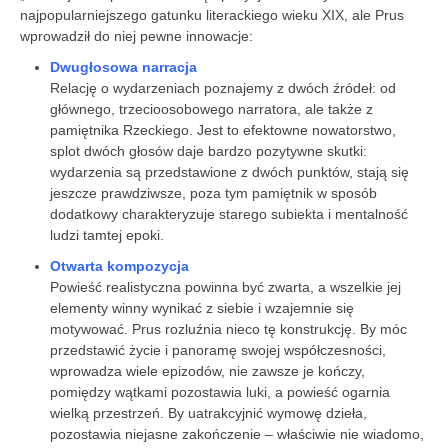
najpopularniejszego gatunku literackiego wieku XIX, ale Prus
wprowadził do niej pewne innowacje:
Dwugłosowa narracja
Relację o wydarzeniach poznajemy z dwóch źródeł: od
głównego, trzecioosobowego narratora, ale także z
pamiętnika Rzeckiego. Jest to efektowne nowatorstwo,
splot dwóch głosów daje bardzo pozytywne skutki:
wydarzenia są przedstawione z dwóch punktów, stają się
jeszcze prawdziwsze, poza tym pamiętnik w sposób
dodatkowy charakteryzuje starego subiekta i mentalność
ludzi tamtej epoki.
Otwarta kompozycja
Powieść realistyczna powinna być zwarta, a wszelkie jej
elementy winny wynikać z siebie i wzajemnie się
motywować. Prus rozluźnia nieco tę konstrukcję. By móc
przedstawić życie i panoramę swojej współczesności,
wprowadza wiele epizodów, nie zawsze je kończy,
pomiędzy wątkami pozostawia luki, a powieść ogarnia
wielką przestrzeń. By uatrakcyjnić wymowę dzieła,
pozostawia niejasne zakończenie – właściwie nie wiadomo,