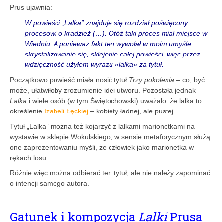
Prus ujawnia:
W powieści „Lalka” znajduje się rozdział poświęcony
procesowi o kradzież (…).
Otóż taki proces miał miejsce w
Wiedniu.
A ponieważ fakt ten wywołał w moim umyśle
skrystalizowanie się, sklejenie całej powieści, więc przez
wdzięczność użyłem wyrazu «lalka» za tytuł.
Początkowo powieść miała nosić tytuł
Trzy pokolenia
– co, być
może, ułatwiłoby zrozumienie idei utworu. Pozostała jednak
Lalka
i wiele osób (w tym Świętochowski) uważało, że lalka to
określenie
Izabeli Łęckiej
– kobiety ładnej, ale pustej.
Tytuł „Lalka” można też kojarzyć z lalkami marionetkami na
wystawie w sklepie Wokulskiego; w sensie metaforycznym służą
one zaprezentowaniu myśli, że człowiek jako marionetka w
rękach losu.
Różnie więc można odbierać ten tytuł, ale nie należy zapominać
o intencji samego autora.
.
Gatunek i kompozycja
Lalki
Prusa