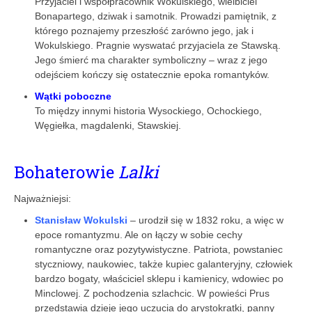
Przyjaciel i współpracownik Wokulskiego, wielbiciel
Bonapartego, dziwak i samotnik. Prowadzi pamiętnik, z
którego poznajemy przeszłość zarówno jego, jak i
Wokulskiego. Pragnie wyswatać przyjaciela ze Stawską.
Jego śmierć ma charakter symboliczny – wraz z jego
odejściem kończy się ostatecznie epoka romantyków.
Wątki poboczne
To między innymi historia Wysockiego, Ochockiego,
Węgiełka, magdalenki, Stawskiej.
Bohaterowie
Lalki
Najważniejsi:
Stanisław Wokulski
– urodził się w 1832 roku, a więc w
epoce romantyzmu. Ale on łączy w sobie cechy
romantyczne oraz pozytywistyczne. Patriota, powstaniec
styczniowy, naukowiec, także kupiec galanteryjny, człowiek
bardzo bogaty, właściciel sklepu i kamienicy, wdowiec po
Minclowej. Z pochodzenia szlachcic. W powieści Prus
przedstawia dzieje jego uczucia do arystokratki, panny