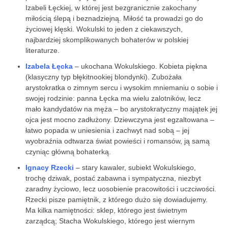
Izabeli Łęckiej, w której jest bezgranicznie zakochany
miłością ślepą i beznadziejną. Miłość ta prowadzi go do
życiowej klęski. Wokulski to jeden z ciekawszych,
najbardziej skomplikowanych bohaterów w polskiej
literaturze.
Izabela Łęcka
– ukochana Wokulskiego. Kobieta piękna
(klasyczny typ błękitnookiej blondynki). Zubożała
arystokratka o zimnym sercu i wysokim mniemaniu o sobie i
swojej rodzinie: panna Łęcka ma wielu zalotników, lecz
mało kandydatów na męża – bo arystokratyczny majątek jej
ojca jest mocno zadłużony. Dziewczyna jest egzaltowana –
łatwo popada w uniesienia i zachwyt nad sobą – jej
wyobraźnia odtwarza świat powieści i romansów, ją samą
czyniąc główną bohaterką.
Ignacy Rzecki
– stary kawaler, subiekt Wokulskiego,
trochę dziwak, postać zabawna i sympatyczna, niezbyt
zaradny życiowo, lecz uosobienie pracowitości i uczciwości.
Rzecki pisze pamiętnik, z którego dużo się dowiadujemy.
Ma kilka namiętności: sklep, którego jest świetnym
zarządcą; Stacha Wokulskiego, którego jest wiernym