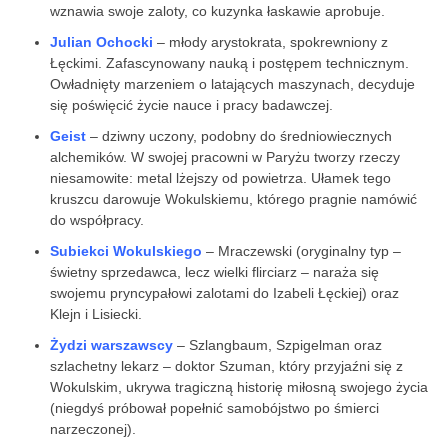
wznawia swoje zaloty, co kuzynka łaskawie aprobuje.
Julian Ochocki
– młody arystokrata, spokrewniony z
Łęckimi. Zafascynowany nauką i postępem technicznym.
Owładnięty marzeniem o latających maszynach, decyduje
się poświęcić życie nauce i pracy badawczej.
Geist
– dziwny uczony, podobny do średniowiecznych
alchemików. W swojej pracowni w Paryżu tworzy rzeczy
niesamowite: metal lżejszy od powietrza. Ułamek tego
kruszcu darowuje Wokulskiemu, którego pragnie namówić
do współpracy.
Subiekci Wokulskiego
– Mraczewski (oryginalny typ –
świetny sprzedawca, lecz wielki flirciarz – naraża się
swojemu pryncypałowi zalotami do Izabeli Łęckiej) oraz
Klejn i Lisiecki.
Żydzi warszawscy
– Szlangbaum, Szpigelman oraz
szlachetny lekarz – doktor Szuman, który przyjaźni się z
Wokulskim, ukrywa tragiczną historię miłosną swojego życia
(niegdyś próbował popełnić samobójstwo po śmierci
narzeczonej).