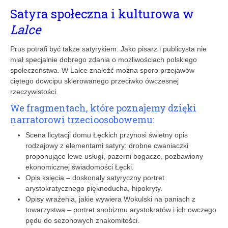
Satyra społeczna i kulturowa w
Lalce
Prus potrafi być także satyrykiem. Jako pisarz i publicysta nie
miał specjalnie dobrego zdania o możliwościach polskiego
społeczeństwa. W Lalce znaleźć można sporo przejawów
ciętego dowcipu skierowanego przeciwko ówczesnej
rzeczywistości.
We fragmentach, które poznajemy dzięki
narratorowi trzecioosobowemu:
Scena licytacji domu Łęckich przynosi świetny opis
rodzajowy z elementami satyry: drobne cwaniaczki
proponujące lewe usługi, pazerni bogacze, pozbawiony
ekonomicznej świadomości Łęcki.
Opis księcia – doskonały satyryczny portret
arystokratycznego pięknoducha, hipokryty.
Opisy wrażenia, jakie wywiera Wokulski na paniach z
towarzystwa – portret snobizmu arystokratów i ich owczego
pędu do sezonowych znakomitości.