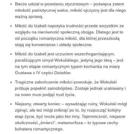
Bierze udział w powstaniu styczniowym – poświęca zatem
młodość patriotycznej walce, miłość ojczyzny jest dla niego
ważną sprawą.
Miłość do Izabeli napotyka trudności przede wszystkim ze
względu na nierówność społeczną obojga. Dlatego jest to
od początku romantyczna miłość, dla której przeszkodą
stają się konwenanse i układy społeczne.
Miłość do Izabeli jest uczuciem wszechogarniającym,
paraliżującym umysł Wokulskiego, jedyną jego ideą – jest
na tym etapie romantycznym typem kochanka na miarę
Gustawa z IV części
Dziadów
.
Tragiczne zakończenie miłości powoduje, że Wokulski
próbuje popełnić samobójstwo. Zostaje jednak uratowany i
na nowo musi podjąć trud życia.
Niejasny, otwarty koniec – wysadzając ruiny, Wokulski mógł
zginąć, ale też mógł zniknąć po to, by rozpocząć kolejny
etap życia, być może jako kto inny. Tajemniczość, niejasne
okoliczności „śmierci”, metamorfoza – to typowe cechy
bohatera romantycznego.