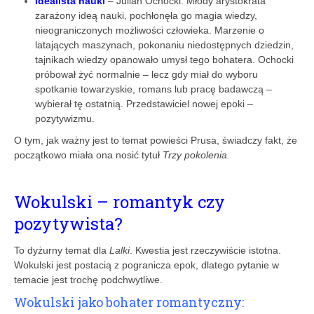
Idealista nauki
– Julian Ochocki. Młody arystokrata
zarażony ideą nauki, pochłonęła go magia wiedzy,
nieograniczonych możliwości człowieka. Marzenie o
latających maszynach, pokonaniu niedostępnych dziedzin,
tajnikach wiedzy opanowało umysł tego bohatera. Ochocki
próbował żyć normalnie – lecz gdy miał do wyboru
spotkanie towarzyskie, romans lub pracę badawczą –
wybierał tę ostatnią. Przedstawiciel nowej epoki –
pozytywizmu.
O tym, jak ważny jest to temat powieści Prusa, świadczy fakt, że
początkowo miała ona nosić tytuł
Trzy pokolenia
.
Wokulski – romantyk czy
pozytywista?
To dyżurny temat dla
Lalki
. Kwestia jest rzeczywiście istotna.
Wokulski jest postacią z pogranicza epok, dlatego pytanie w
temacie jest trochę podchwytliwe.
Wokulski jako bohater romantyczny: