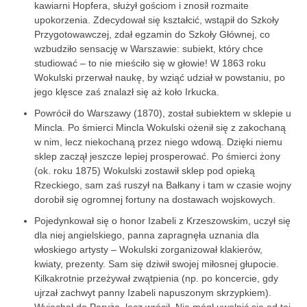
kawiarni Hopfera, służył gościom i znosił rozmaite
upokorzenia. Zdecydował się kształcić, wstąpił do Szkoły
Przygotowawczej, zdał egzamin do Szkoły Głównej, co
wzbudziło sensację w Warszawie: subiekt, który chce
studiować – to nie mieściło się w głowie! W 1863 roku
Wokulski przerwał naukę, by wziąć udział w powstaniu, po
jego klęsce zaś znalazł się aż koło Irkucka.
Powrócił do Warszawy (1870), został subiektem w sklepie u
Mincla. Po śmierci Mincla Wokulski ożenił się z zakochaną
w nim, lecz niekochaną przez niego wdową. Dzięki niemu
sklep zaczął jeszcze lepiej prosperować. Po śmierci żony
(ok. roku 1875) Wokulski zostawił sklep pod opieką
Rzeckiego, sam zaś ruszył na Bałkany i tam w czasie wojny
dorobił się ogromnej fortuny na dostawach wojskowych.
Pojedynkował się o honor Izabeli z Krzeszowskim, uczył się
dla niej angielskiego, panna zapragnęła uznania dla
włoskiego artysty – Wokulski zorganizował klakierów,
kwiaty, prezenty. Sam się dziwił swojej miłosnej głupocie.
Kilkakrotnie przeżywał zwątpienia (np. po koncercie, gdy
ujrzał zachwyt panny Izabeli napuszonym skrzypkiem).
Wyjechał do Paryża, lecz wrócił. Nie mógł uwolnić się od tej