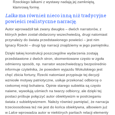
Rzeckiego lalkami z wystawy nadają jej zamkniętą,
klamrową formę.
Lalka
ma również nieco inną niż tradycyjne
powieści realistyczne narrację.
Autor wprowadził tak zwany dwugłos – dwóch narratorów, z
których jeden został obdarzony wszechwiedzą, drugi natomiast
przynależy do świata przedstawionego powieści – jest nim
Ignacy Rzecki – drugi typ narracji znajdziemy w jego pamiętniku.
Dzięki takiej konstrukcji poszczególne wydarzenia zostają
przedstawione z dwóch stron, skomentowane często w zgoła
odmienny sposób, np. narrator wszechwiedzący bezpośrednio
informuje czytelnika, że powodem wyjazdu Wokulskiego jest
chęć zbicia fortuny, Rzecki natomiast przypisuje tej decyzji
wzniosłe motywy patriotyczne, usiłuje przekonać odbiorcę o
rzekomej misji bohatera. Opinie starego subiekta są często
naiwne, wywołują uśmiech na twarzy odbiorcy, ale dzięki tej
postaci próbuje połączyć autor obiektywizm w postrzeganiu
świata z subiektywizmem. Należy również pamiętać, że narracja
trzecioosobowa też nie jest do końca obiektywna, albowiem już
w
Lalce
wprowadza autor w niektórych partiach relacji elementy