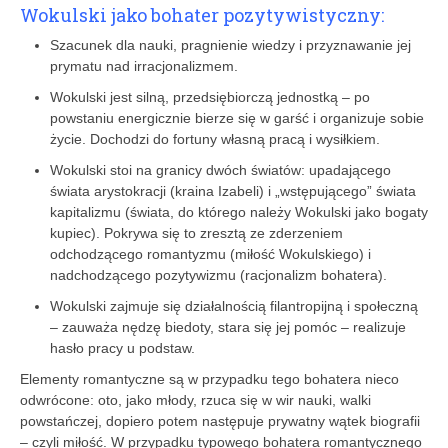
Wokulski jako bohater pozytywistyczny:
Szacunek dla nauki, pragnienie wiedzy i przyznawanie jej
prymatu nad irracjonalizmem.
Wokulski jest silną, przedsiębiorczą jednostką – po
powstaniu energicznie bierze się w garść i organizuje sobie
życie. Dochodzi do fortuny własną pracą i wysiłkiem.
Wokulski stoi na granicy dwóch światów: upadającego
świata arystokracji (kraina Izabeli) i „wstępującego” świata
kapitalizmu (świata, do którego należy Wokulski jako bogaty
kupiec). Pokrywa się to zresztą ze zderzeniem
odchodzącego romantyzmu (miłość Wokulskiego) i
nadchodzącego pozytywizmu (racjonalizm bohatera).
Wokulski zajmuje się działalnością filantropijną i społeczną
– zauważa nędzę biedoty, stara się jej pomóc – realizuje
hasło pracy u podstaw.
Elementy romantyczne są w przypadku tego bohatera nieco
odwrócone: oto, jako młody, rzuca się w wir nauki, walki
powstańczej, dopiero potem następuje prywatny wątek biografii
– czyli miłość. W przypadku typowego bohatera romantycznego