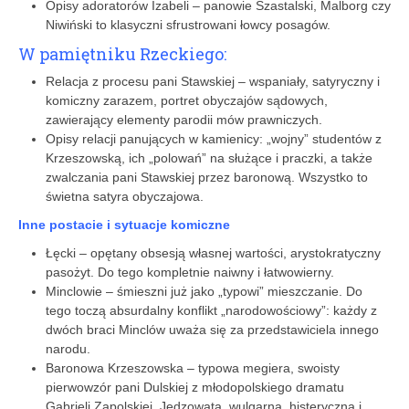
Opisy adoratorów Izabeli – panowie Szastalski, Malborg czy
Niwiński to klasyczni sfrustrowani łowcy posagów.
W pamiętniku Rzeckiego:
Relacja z procesu pani Stawskiej – wspaniały, satyryczny i
komiczny zarazem, portret obyczajów sądowych,
zawierający elementy parodii mów prawniczych.
Opisy relacji panujących w kamienicy: „wojny” studentów z
Krzeszowską, ich „polowań” na służące i praczki, a także
zwalczania pani Stawskiej przez baronową. Wszystko to
świetna satyra obyczajowa.
Inne postacie i sytuacje komiczne
Łęcki – opętany obsesją własnej wartości, arystokratyczny
pasożyt. Do tego kompletnie naiwny i łatwowierny.
Minclowie – śmieszni już jako „typowi” mieszczanie. Do
tego toczą absurdalny konflikt „narodowościowy”: każdy z
dwóch braci Minclów uważa się za przedstawiciela innego
narodu.
Baronowa Krzeszowska – typowa megiera, swoisty
pierwowzór pani Dulskiej z młodopolskiego dramatu
Gabrieli Zapolskiej. Jędzowata, wulgarna, histeryczna i