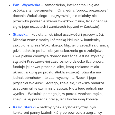
Pani Wąsowska
– samodzielna, inteligentna i piękna
osóbka z temperamentem. Ona jedna (oprócz prezesowej)
docenia Wokulskiego – najwyraźniej nie miałaby nic
przeciwko poważniejszemu związkowi z nim, lecz orientuje
się w jego uczuciach i zamiarach (epizod w Zasławiu).
Stawska
– kobieta anioł, ideał uczciwości i pracowitości.
Mieszka wraz z matką i córeczką Helunią w kamienicy
zakupionej przez Wokulskiego. Mąż jej przepadł za granicą,
gdzie udał się po haniebnym oskarżeniu go o zabójstwo.
Owa piękna chodząca dobroć narażona jest na szykany
sąsiadki Krzeszowskiej zazdrosnej o dziecko (baronowa
funduje jej nawet proces o lalkę, którą rzekomo miała
ukraść, a którą po prostu stłukła służąca). Stawska ma
jednak obrońców – to zachwycony nią Rzecki i jego
przyjaciel Wokulski, którego, zdaje się, Stawska obdarza
uczuciem silniejszym niż przyjaźń. Nic z tego jednak nie
wynika – Wokulski pomaga jej w poszukiwaniach męża,
znajduje jej porządną pracę, lecz kocha inną kobietę…
Kazio Starski
– nędzny typek arystokratyczny, były
konkurent panny Izabeli, który po powrocie z zagranicy