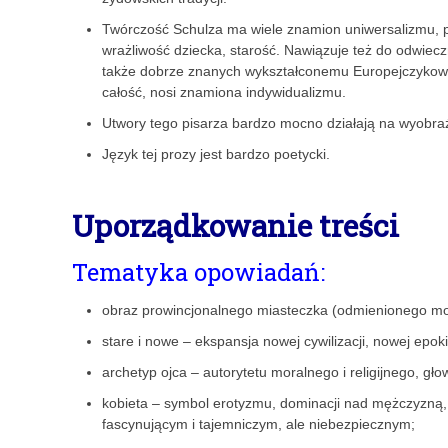
Twórczość Schulza ma wiele znamion uniwersalizmu, po
wrażliwość dziecka, starość. Nawiązuje też do odwieczny
także dobrze znanych wykształconemu Europejczykowi 
całość, nosi znamiona indywidualizmu.
Utwory tego pisarza bardzo mocno działają na wyobraźn
Język tej prozy jest bardzo poetycki.
Uporządkowanie treści
Tematyka opowiadań:
obraz prowincjonalnego miasteczka (odmienionego mo
stare i nowe – ekspansja nowej cywilizacji, nowej epoki
archetyp ojca – autorytetu moralnego i religijnego, gło
kobieta – symbol erotyzmu, dominacji nad mężczyzną,
fascynującym i tajemniczym, ale niebezpiecznym;