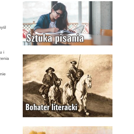
myśl
u i
zenia
nie