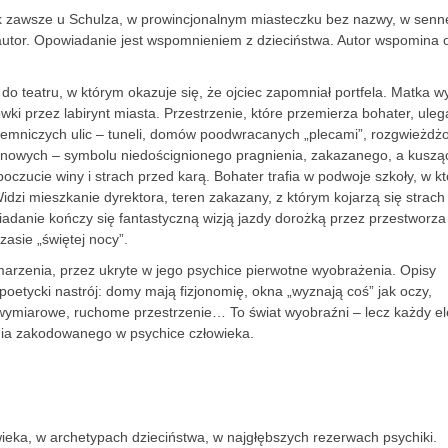
ak zawsze u Schulza, w prowincjonalnym miasteczku bez nazwy, w senn
 autor. Opowiadanie jest wspomnieniem z dzieciństwa. Autor wspomina 
do teatru, w którym okazuje się, że ojciec zapomniał portfela. Matka w
ówki przez labirynt miasta. Przestrzenie, które przemierza bohater, uleg
tajemniczych ulic – tuneli, domów poodwracanych „plecami”, rozgwieżd
onowych – symbolu niedoścignionego pragnienia, zakazanego, a kusz
oczucie winy i strach przed karą. Bohater trafia w podwoje szkoły, w kt
dzi mieszkanie dyrektora, teren zakazany, z którym kojarzą się strach 
adanie kończy się fantastyczną wizją jazdy dorożką przez przestworza
asie „świętej nocy”.
marzenia, przez ukryte w jego psychice pierwotne wyobrażenia. Opisy
 poetycki nastrój: domy mają fizjonomię, okna „wyznają coś” jak oczy,
rójwymiarowe, ruchome przestrzenie… To świat wyobraźni – lecz każdy e
nia zakodowanego w psychice człowieka.
ieka, w archetypach dzieciństwa, w najgłębszych rezerwach psychiki.