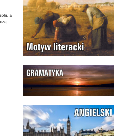
ofii, a
rczą