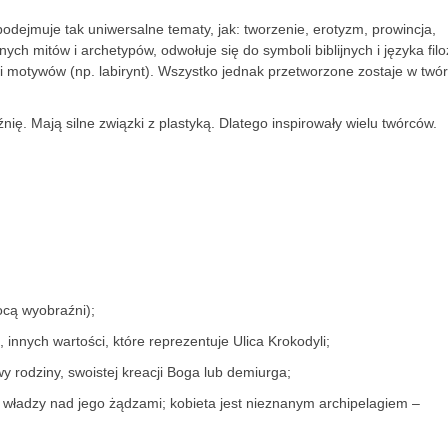
dejmuje tak uniwersalne tematy, jak: tworzenie, erotyzm, prowincja,
ch mitów i archetypów, odwołuje się do symboli biblijnych i języka filoz
motywów (np. labirynt). Wszystko jednak przetworzone zostaje w twó
ię. Mają silne związki z plastyką. Dlatego inspirowały wielu twórców.
cą wyobraźni);
, innych wartości, które reprezentuje Ulica Krokodyli;
wy rodziny, swoistej kreacji Boga lub demiurga;
 władzy nad jego żądzami; kobieta jest nieznanym archipelagiem –