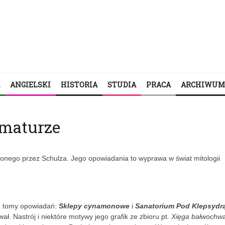
ANGIELSKI
HISTORIA
STUDIA
PRACA
ARCHIWUM
maturze
wionego przez Schulza. Jego opowiadania to wyprawa w świat mitologii
a tomy opowiadań:
Sklepy cynamonowe
i
Sanatorium Pod Klepsydr
ał. Nastrój i niektóre motywy jego grafik ze zbioru pt.
Xięga bałwochwa