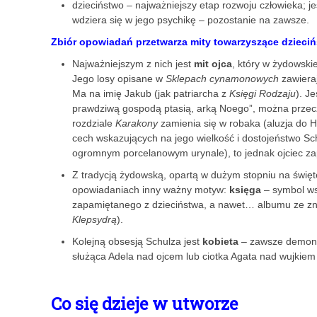
dzieciństwo – najważniejszy etap rozwoju człowieka; je
wdziera się w jego psychikę – pozostanie na zawsze.
Zbiór opowiadań przetwarza mity towarzyszące dziecińs
Najważniejszym z nich jest
mit ojca
, który w żydowski
Jego losy opisane w
Sklepach cynamonowych
zawieraj
Ma na imię Jakub (jak patriarcha z
Księgi Rodzaju
). J
prawdziwą gospodą ptasią, arką Noego”, można prze
rozdziale
Karakony
zamienia się w robaka (aluzja do Hi
cech wskazujących na jego wielkość i dostojeństwo S
ogromnym porcelanowym urynale), to jednak ojciec z
Z tradycją żydowską, opartą w dużym stopniu na święt
opowiadaniach inny ważny motyw:
księga
– symbol wsz
zapamiętanego z dzieciństwa, a nawet… albumu ze z
Klepsydrą
).
Kolejną obsesją Schulza jest
kobieta
– zawsze demonic
służąca Adela nad ojcem lub ciotka Agata nad wujkie
Co się dzieje w utworze