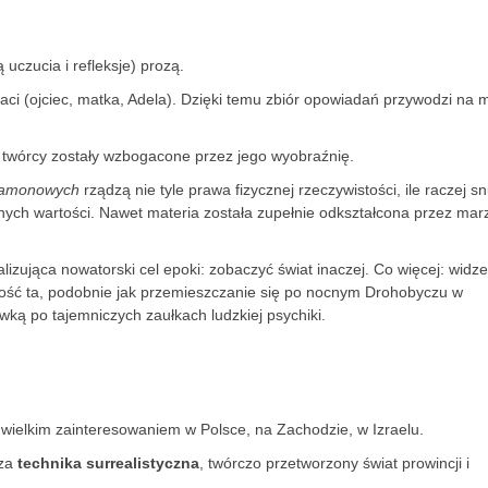
uczucia i refleksje) prozą.
taci (ojciec, matka, Adela). Dzięki temu zbiór opowiadań przywodzi na 
ia twórcy zostały wzbogacone przez jego wyobraźnię.
namonowych
rządzą nie tyle prawa fizycznej rzeczywistości, ile raczej sn
wnych wartości. Nawet materia została zupełnie odkształcona przez mar
lizująca nowatorski cel epoki: zobaczyć świat inaczej. Co więcej: widze
czość ta, podobnie jak przemieszczanie się po nocnym Drohobyczu w
ówką po tajemniczych zaułkach ludzkiej psychiki.
 wielkim zainteresowaniem w Polsce, na Zachodzie, w Izraelu.
lza
technika surrealistyczna
, twórczo przetworzony świat prowincji i