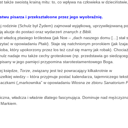
st także swoistą krainą mitu: to, co wpływa na człowieka w dzieciństwie
twu pisarza i przekształcone przez jego wyobraźnię.
ej rodzinie (Schulz był Żydem) zajmował wyjątkową, uprzywilejowaną po
ą aluzje do postaci oraz wydarzeń znanych z
Biblii
.
est władcą ptasiego królestwa (jak Noe – „dach naszego domu […] stał s
czytać w opowiadaniu
Ptaki
). Staje się natchnionym prorokiem (jak Izaj
oba, który upokorzony przez los też czuł się marny jak robak). Chocia
chulz nadaje mu także cechy groteskowe (np. przedstawia go siedzące
apisany w jego pamięci przypomina starotestamentowego Boga.
ej księdze,
Torze
, związany jest też powracający kilkakrotnie w
elkiej wiedzy – która przyjmuje postać kalendarza, tajemniczego teks
naczkami („markownika” w opowiadaniu
Wiosna
ze zbioru
Sanatorium 
zna, władcza i właśnie dlatego fascynująca. Dominuje nad mężczyzną
m Markiem.