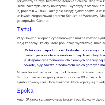
przywodzą na myśl twórczość literacką Schulza. Biografia 
„niski, zakompleksiony nauczyciel”, wydobyty z otchłani Kr
jej poparciu w 1933 ukazały się
Sklepy cynamonowe
, a w 
usiłowała zorganizować przerzut Schulza do Warszawy. Nieste
gestapowiec Günther.
Tytuł
W tytułowych sklepach cynamonowych można widzieć symbol
mają zapachy i kolory, które pobudzają wyobraźnię, mają s
„W taką noc niepodobna iść Podwalem ani żadną inną z
czasem jeszcze otwarte niektóre z owych osobliwych 
je sklepami cynamonowymi dla ciemnych boazeryj tej b
otwarte, były zawsze przedmiotem moich gorących ma
Można też widzieć w nich symbol dawnego, XIX-wiecznego
Schulza miasteczku galicyjskim z początku XX stulecia. Ic
symbolizowany rzez Ulicę Krokodyli, która kojarzy się z wu
Epoka
Autor
Sklepów cynamonowych
tworzył i publikował w
dwudz