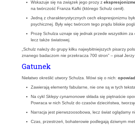
Wskazuje się na związek jego prozy z
ekspresjonizm
na twórczość Franza Kafki (którego Schulz cenił).
Jedną z charakterystycznych cech ekspresjonizmu był
psychicznej. Były więc twórcom tego prądu bliskie po
Prozę Schulza uznaje się jednak przede wszystkim za dz
lecz także światowej.
„Schulz należy do grupy kilku najwybitniejszych pisarzy po
znanego badaczom nie przekracza 700 stron” – pisał Jerzy
Gatunek
Niełatwo określić utwory Schulza. Mówi się o nich:
opowiad
Zawierają elementy fabularne, nie one są w tych teksta
Na cykl
Sklepy cynamonowe
składa się piętnaście op
Powraca w nich Schulz do czasów dzieciństwa, tworzą
Narracja jest pierwszoosobowa, lecz świat oglądamy ni
Czas, przestrzeń, bohaterowie podlegają dziwnym met