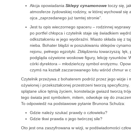
Akcja opowiadania
Sklepy cynamonowe
toczy się, j
atmosferze żydowskiej rodziny, w której wychował się
ojca „zaprzedanego już tamtej stronie”.
Jest tu opis wieczornego spaceru – rodzinnej wyprawy 
po portfel chłopca i czytelnik staje się świadkiem wędr
odkształceniu w jego wyobraźni. Miasto składa się z 
nieba. Bohater błądzi w poszukiwaniu sklepów cynam
rejonu, pełnego egzotyki. Zbłądzeniu towarzyszą: lęk, p
podgląda ożywione woskowe figury, lekcję rysunków. Wi
córki dyrektora – młodzieńczy symbol erotyzmu. Opowi
czymś na kształt zaczarowanego lotu wśród chmur w cz
Czytelnik przeżywa z bohaterem podróż przez jego wizje i 
ożywionej i przekształconej przestrzeni tworzą specyficzny,
splątane ulice tętnią życiem, konstelacje gwiazd tworzą t
tego świata jest symbolem, mitem, odwołuje się do znacze
To odpowiedź na podstawowe pytanie Brunona Schulza:
Gdzie należy szukać prawdy o człowieku?
Gdzie tkwi prawda o jego twórczej sile?
Oto jest ona zaszyfrowana w wizji, w podświadomości człow