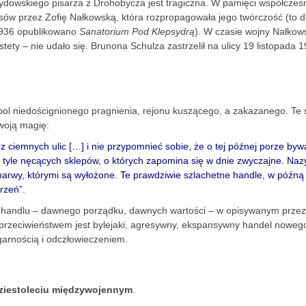
żydowskiego pisarza z Drohobycza jest tragiczna. W pamięci współczes
esów przez Zofię Nałkowską, która rozpropagowała jego twórczość (to d
1936 opublikowano
Sanatorium Pod Klepsydrą
). W czasie wojny Nałkow
ty – nie udało się. Brunona Schulza zastrzelił na ulicy 19 listopada 1
 niedoścignionego pragnienia, rejonu kuszącego, a zakazanego. Te 
woją magię:
 ciemnych ulic […] i nie przypomnieć sobie, że o tej późnej porze byw
a tyle nęcących sklepów, o których zapomina się w dnie zwyczajne. N
arwy, którymi są wyłożone. Te prawdziwie szlachetne handle, w późną
rzeń”.
 handlu – dawnego porządku, dawnych wartości – w opisywanym przez
h przeciwieństwem jest bylejaki, agresywny, ekspansywny handel nowego
lgarnością i odczłowieczeniem.
iestoleciu międzywojennym
.