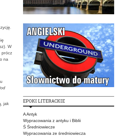
,
zycję.
ię
asz). W
ż prócz
go na
tu
Pod
EPOKI LITERACKIE
, jak
A Antyk
Wypracowania z antyku i Biblii
Ś Średniowiecze
Wypracowania ze średniowiecza