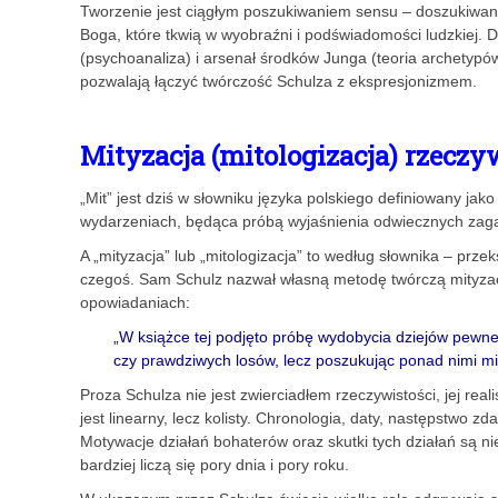
Tworzenie jest ciągłym poszukiwaniem sensu – doszukiwanie
Boga, które tkwią w wyobraźni i podświadomości ludzkiej. 
(psychoanaliza) i arsenał środków Junga (teoria archetypów)
pozwalają łączyć twórczość Schulza z ekspresjonizmem.
Mityzacja (mitologizacja) rzecz
„Mit” jest dziś w słowniku języka polskiego definiowany j
wydarzeniach, będąca próbą wyjaśnienia odwiecznych zagadni
A „mityzacja” lub „mitologizacja” to według słownika – prz
czegoś. Sam Schulz nazwał własną metodę twórczą mityzacją
opowiadaniach:
„W książce tej podjęto próbę wydobycia dziejów pewne
czy prawdziwych losów, lecz poszukując ponad nimi mity
Proza Schulza nie jest zwierciadłem rzeczywistości, jej real
jest linearny, lecz kolisty. Chronologia, daty, następstwo 
Motywacje działań bohaterów oraz skutki tych działań są n
bardziej liczą się pory dnia i pory roku.