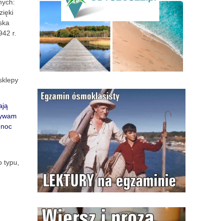
nych:
zięki
ska
942 r.
sklepy
ają
azywam
 noc
 typu,