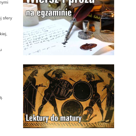
nymi
 sfery
iej,
u
ą.