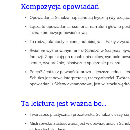
Kompozycja opowiadań
Opowiadania Schulza napisane są liryczną (wyrażającą 
Łączą te opowiadania: sceneria, narrator i główne pos
luźną kompozycję powieściową.
To rodzaj ufantastycznionej autobiografii. Fakty z życ
Światem wykreowanym przez Schulza w
Sklepach cy
fantazji. Zapełniają go uosobienia mitów, symbole pe
senne, wyobraźnię, plastyczne spojrzenie pisarza.
Po co? Jest to z pewnością proza – jeszcze jedna – rea
Schulza jest nową interpretacją rzeczywistości. Twór
opowiadaniu
Sklepy cynamonowe
, jest w istocie wędr
Ta lektura jest ważna bo…
Twórczość plastyczna i prozatorska Schulza cieszy się
Mistrzowsko zastosowana jest w opowiadaniach Schu
żydowskich tradycji.