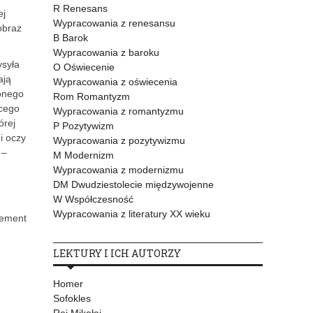
R Renesans
ej
Wypracowania z renesansu
obraz
B Barok
Wypracowania z baroku
ysyła
O Oświecenie
ają
Wypracowania z oświecenia
żonego
Rom Romantyzm
ącego
Wypracowania z romantyzmu
órej
P Pozytywizm
i oczy
Wypracowania z pozytywizmu
 –
M Modernizm
Wypracowania z modernizmu
DM Dwudziestolecie międzywojenne
W Współczesność
Wypracowania z literatury XX wieku
lement
LEKTURY I ICH AUTORZY
Homer
Sofokles