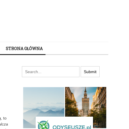
STRONA GŁÓWNA
ą
, to
lcza