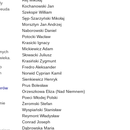
Rej Mikołaj
dy
Kochanowski Jan
Freuda
Szekspir William
Sęp-Szarzyński Mikołaj
Morsztyn Jan Andrzej
Naborowski Daniel
Potocki Wacław
Krasicki Ignacy
Mickiewicz Adam
lnych
Słowacki Juliusz
wieka.
Krasiński Zygmunt
b
Fredro Aleksander
h
Norwid Cyprian Kamil
Sienkiewicz Henryk
Prus Bolesław
terów
Orzeszkowa Eliza (Nad Niemnem)
Poeci Młodej Polski
nie
Żeromski Stefan
Wyspiański Stanisław
Reymont Władysław
Conrad Joseph
Dąbrowska Maria