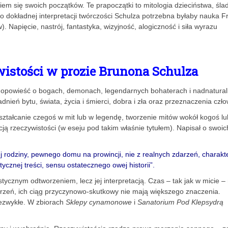
m się swoich początków. Te prapoczątki to mitologia dzieciństwa, śla
Do dokładnej interpretacji twórczości Schulza potrzebna byłaby nauka 
. Napięcie, nastrój, fantastyka, wizyjność, alogiczność i siła wyrazu
ywistości w prozie Brunona Schulza
ako opowieść o bogach, demonach, legendarnych bohaterach i nadnatura
eń bytu, świata, życia i śmierci, dobra i zła oraz przeznaczenia czło
ekształcanie czegoś w mit lub w legendę, tworzenie mitów wokół kogoś lu
 rzeczywistości (w eseju pod takim właśnie tytułem). Napisał o swoic
j rodziny, pewnego domu na prowincji, nie z realnych zdarzeń, charak
cznej treści, sensu ostatecznego owej historii”.
istycznym odtworzeniem, lecz jej interpretacją. Czas – tak jak w micie – 
zdarzeń, ich ciąg przyczynowo-skutkowy nie mają większego znaczenia.
iezwykłe. W zbiorach
Sklepy cynamonowe
i
Sanatorium Pod Klepsydrą