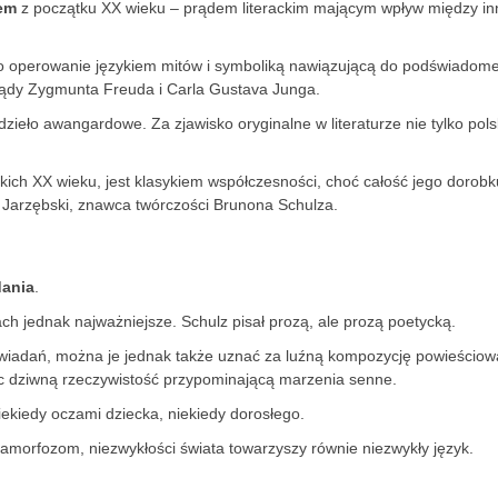
em
z początku XX wieku – prądem literackim mającym wpływ między in
o operowanie językiem mitów i symboliką nawiązującą do podświadomej
glądy Zygmunta Freuda i Carla Gustava Junga.
ieło awangardowe. Za zjawisko oryginalne w literaturze nie tylko polsk
lskich XX wieku, jest klasykiem współczesności, choć całość jego dorobk
 Jarzębski, znawca twórczości Brunona Schulza.
ania
.
ch jednak najważniejsze. Schulz pisał prozą, ale prozą poetycką.
owiadań, można je jednak także uznać za luźną kompozycję powieściow
c dziwną rzeczywistość przypominającą marzenia senne.
ekiedy oczami dziecka, niekiedy dorosłego.
amorfozom, niezwykłości świata towarzyszy równie niezwykły język.