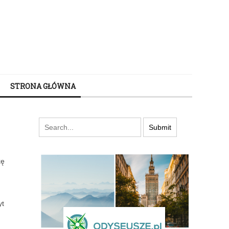
STRONA GŁÓWNA
kę
yt