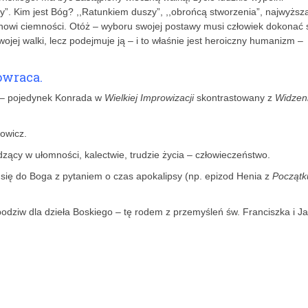
”. Kim jest Bóg? ,,Ratunkiem duszy”, ,,obrońcą stworzenia”, najwyższ
manowi ciemności. Otóż – wyboru swojej postawy musi człowiek dokonać
jej walki, lecz podejmuje ją – i to właśnie jest heroiczny humanizm –
owraca.
 – pojedynek Konrada w
Wielkiej Improwizacji
skontrastowany z
Widzen
owicz.
ący w ułomności, kalectwie, trudzie życia – człowieczeństwo.
i się do Boga z pytaniem o czas apokalipsy (np. epizod Henia z
Początk
odziw dla dzieła Boskiego – tę rodem z przemyśleń św. Franciszka i J