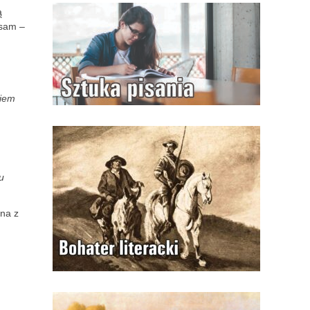
ą
 sam –
iem
u
ana z