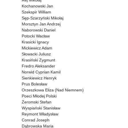
Rej Mikołaj
Kochanowski Jan
Szekspir William
Sęp-Szarzyński Mikołaj
Morsztyn Jan Andrzej
Naborowski Daniel
Potocki Wacław
Krasicki Ignacy
Mickiewicz Adam
Słowacki Juliusz
Krasiński Zygmunt
Fredro Aleksander
Norwid Cyprian Kamil
Sienkiewicz Henryk
Prus Bolesław
Orzeszkowa Eliza (Nad Niemnem)
Poeci Młodej Polski
Żeromski Stefan
Wyspiański Stanisław
Reymont Władysław
Conrad Joseph
Dąbrowska Maria