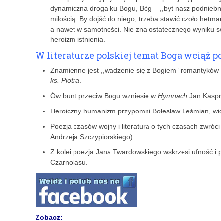
dynamiczna droga ku Bogu, Bóg – ,,byt nasz podniebny
miłością. By dojść do niego, trzeba stawić czoło het
a nawet w samotności. Nie zna ostatecznego wyniku swo
heroizm istnienia.
W literaturze polskiej temat Boga wciąż p
Znamienne jest ,,wadzenie się z Bogiem” romantyków
ks. Piotra
.
Ów bunt przeciw Bogu wzniesie w
Hymnach
Jan Kaspr
Heroiczny humanizm przypomni Bolesław Leśmian, widz
Poezja czasów wojny i literatura o tych czasach zwróc
Andrzeja Szczypiorskiego).
Z kolei poezja Jana Twardowskiego wskrzesi ufność i p
Czarnolasu.
Zobacz: