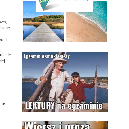
awa,
miłość
ta i
ci nie
iej
nie