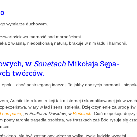
go
 jego wymiarze duchowym.
 bezwartościowa marność nad marnościami.
eka z własną, niedoskonałą naturą, brakuje w nim ładu i harmonii.
sowych, w
Sonetach
Mikołaja Sępa-
zych twórców.
u epok – choć postrzeganą inaczej. To jakby opozycja harmonii i niepok
em, Architektem konstrukcji tak misternej i skomplikowanej jak wszech
pieczeństwa, wiary w ład i sens istnienia. Dziękczynienie za urodę świ
 nas panie)
, w
Psałterzu Dawidów
, w
Pieśniach
. Cień niepokoju dojrz
 poety targnie tragedia osobista, we fraszkach zaś Bóg rysuje się cz
eniami.
yńskiego. Ma być zastąpiony wieczną walką, życie ludzkie wypełni