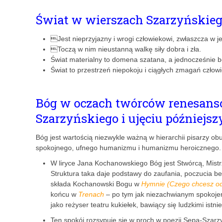
Świat w wierszach Szarzyńskie
Jest nieprzyjazny i wrogi człowiekowi, zwłaszcza w
Toczą w nim nieustanną walkę siły dobra i zła.
Świat materialny to domena szatana, a jednocześnie
Świat to przestrzeń niepokoju i ciągłych zmagań człowi
Bóg w oczach twórców renesan
Szarzyńskiego i ujęciu późniejs
Bóg jest wartością niezwykle ważną w hierarchii pisarzy ob
spokojnego, ufnego humanizmu i humanizmu heroicznego.
W liryce Jana Kochanowskiego Bóg jest Stwórcą, Mistrz
Struktura taka daje podstawy do zaufania, poczucia bez
składa Kochanowski Bogu w
Hymnie (Czego chcesz od
końcu w
Trenach
– po tym jak niezachwianym spokojem
jako reżyser teatru kukiełek, bawiący się ludzkimi istni
Ten spokój rozsypuje się w proch w poezji Sępa-Szarz