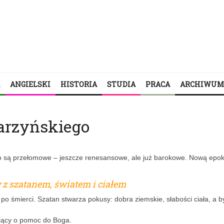
ANGIELSKI
HISTORIA
STUDIA
PRACA
ARCHIWUM
arzyńskiego
o są przełomowe – jeszcze renesansowe, ale już barokowe. Nową epo
 z szatanem, światem i ciałem
po śmierci. Szatan stwarza pokusy: dobra ziemskie, słabości ciała, a b
ający o pomoc do Boga.