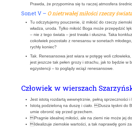
Prawda, że przypomina się tu raczej atmosfera średni
Sonet V –
O nietrwałej miłości rzeczy świata
Tu odczytujemy pouczenie, iż miłość do rzeczy ziemskic
władza, uroda. Tylko miłość Boga może przepędzić lęki 
– nie z tego świata – jest trwała i słuszna. Taka konkl
cokolwiek pozostało z renesansu w sonetach młodego, 
rychły koniec?
Tak. Renesansowa jest wiara w potęgę woli człowieka, 
jest jeszcze tak pełen grozy i strachu, jak to będzie w
egzystencji – to poglądy wciąż renesansowe.
Człowiek w wierszach Szarzyńs
Jest istotą rozdartą wewnętrznie, pełną sprzeczności i 
Istotą podzieloną na duszę i ciało. Dusza tęskni do B
umie obronić się przed grzechem.
Pragnie idealnej miłości, ale na ziemi nie może jej d
Idealizuje ziemskie wartości, a tak naprawdę goni z