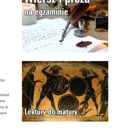
oju,
świat.
ata
ymy w
asem