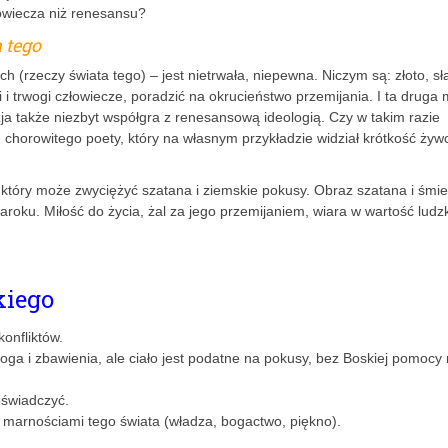
owiecza niż renesansu?
 tego
h (rzeczy świata tego) – jest nietrwała, niepewna. Niczym są: złoto, sł
i trwogi człowiecze, poradzić na okrucieństwo przemijania. I ta druga 
uzja także niezbyt współgra z renesansową ideologią. Czy w takim razie
chorowitego poety, który na własnym przykładzie widział krótkość żywo
który może zwyciężyć szatana i ziemskie pokusy. Obraz szatana i śmier
 baroku. Miłość do życia, żal za jego przemijaniem, wiara w wartość ludzk
kiego
konfliktów.
oga i zbawienia, ale ciało jest podatne na pokusy, bez Boskiej pomocy 
oświadczyć.
a marnościami tego świata (władza, bogactwo, piękno).