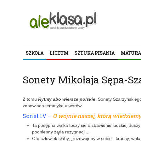
SZKOŁA
LICEUM
SZTUKA PISANIA
MATURA
Sonety Mikołaja Sępa-Sz
Z tomu
Rytmy abo wiersze polskie
. Sonety Szarzyńskieg
zapowiada tematyka utworów.
Sonet IV –
O wojnie naszej, którą wiedziemy
Ta posępna walka toczy się o zbawienie ludzkiej duszy 
podniebny żąda rezygnacji…
Oto człowiek słaby, „rozdwojony w sobie”, kruchy, woł