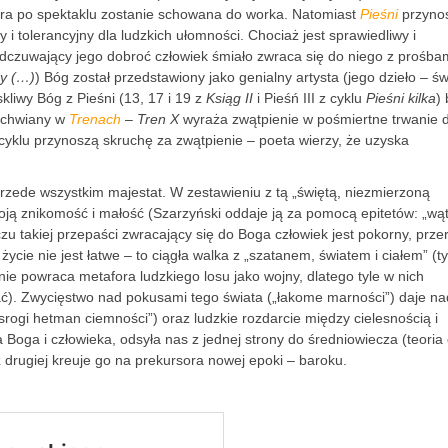
 która po spektaklu zostanie schowana do worka. Natomiast
Pieśni
przyno
 i tolerancyjny dla ludzkich ułomności. Chociaż jest sprawiedliwy i
odczuwający jego dobroć człowiek śmiało zwraca się do niego z prośba
ry (…)
) Bóg został przedstawiony jako genialny artysta (jego dzieło – świ
kliwy Bóg z Pieśni (13, 17 i 19 z
Ksiąg II
i Pieśń III z cyklu
Pieśni kilka
) 
zachwiany w
Trenach
–
Tren X
wyraża zwątpienie w pośmiertne trwanie 
 cyklu przynoszą skruchę za zwątpienie – poeta wierzy, że uzyska
rzede wszystkim majestat. W zestawieniu z tą „świętą, niezmierzoną
woją znikomość i małość (Szarzyński oddaje ją za pomocą epitetów: „wąt
czu takiej przepaści zwracający się do Boga człowiek jest pokorny, prz
ycie nie jest łatwe – to ciągła walka z „szatanem, światem i ciałem” (ty
e powraca metafora ludzkiego losu jako wojny, dlatego tyle w nich
ać). Zwycięstwo nad pokusami tego świata („łakome marności”) daje na
srogi hetman ciemności”) oraz ludzkie rozdarcie między cielesnością i
Boga i człowieka, odsyła nas z jednej strony do średniowiecza (teoria
z drugiej kreuje go na prekursora nowej epoki – baroku.