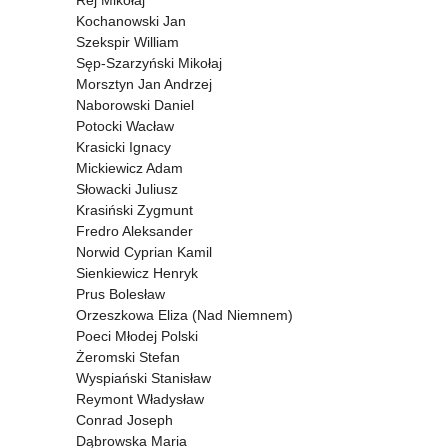
Rej Mikołaj
Kochanowski Jan
Szekspir William
Sęp-Szarzyński Mikołaj
Morsztyn Jan Andrzej
Naborowski Daniel
Potocki Wacław
Krasicki Ignacy
Mickiewicz Adam
Słowacki Juliusz
Krasiński Zygmunt
Fredro Aleksander
Norwid Cyprian Kamil
Sienkiewicz Henryk
Prus Bolesław
Orzeszkowa Eliza (Nad Niemnem)
Poeci Młodej Polski
Żeromski Stefan
Wyspiański Stanisław
Reymont Władysław
Conrad Joseph
Dąbrowska Maria