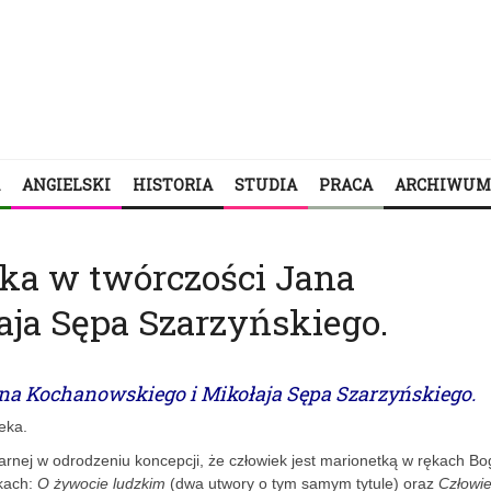
ANGIELSKI
HISTORIA
STUDIA
PRACA
ARCHIWUM
eka w twórczości Jana
ja Sępa Szarzyńskiego.
ana Kochanowskiego i Mikołaja Sępa Szarzyńskiego.
ieka.
rnej w odrodzeniu koncepcji, że człowiek jest marionetką w rękach Bo
zkach:
O żywocie ludzkim
(dwa utwory o tym samym tytule) oraz
Człowi