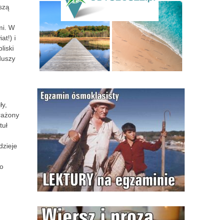
szą
mi. W
at!) i
bliski
duszy
ły,
erażony
tuł
dzieje
 o