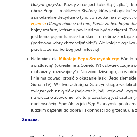
Bożym igrzysku
. Każdy z nas jest kukiełką („łątką”),
obraz Boga – troskliwego Stwórcy, który jest opiekuńczy
samodzielnie decyduje o tym, co spotka nas w życiu, 
Hymnie
(
Czego chcesz od nas, Panie za twe hojne da
hojny szafarz, któremu powinniśmy być wdzięczni. Tros
jest koncepcjom franciszkańskim. Ten obraz zostaje 
(podstawa wiary chrześcijańskiej!). Ale kolejne ogniwa
przebaczenie, bo Bóg jest miłością!
Natomiast dla
Mikołaja Sępa Szarzyńskiego
Bóg to p
światłością” (określenie z Sonetu IV) człowiek czuje s
niebaczny, rozdwojony”). Nic więc dziwnego, że w obli
i nie ma odwagi prosić o okazanie łaski. Jego ziemskie ż
Sonetu IV). W utworach Sępa-Szarzyńskiego wielokrotni
związanych z nią słów (bojowanie, bój, wojować, wygr
na wieczne zbawienie, ale tu przeszkodą jest szatan („
duchowością. Sposób, w jaki Sęp Szarzyński postrzega 
ludzkim dążeniu do dobra i skłonności do grzechu), a 
Zobacz: