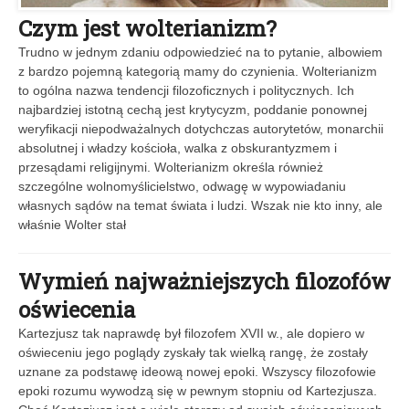
Czym jest wolterianizm?
Trudno w jednym zdaniu odpowiedzieć na to pytanie, albowiem
z bardzo pojemną kategorią mamy do czynienia. Wolterianizm
to ogólna nazwa tendencji filozoficznych i politycznych. Ich
najbardziej istotną cechą jest krytycyzm, poddanie ponownej
weryfikacji niepodważalnych dotychczas autorytetów, monarchii
absolutnej i władzy kościoła, walka z obskurantyzmem i
przesądami religijnymi. Wolterianizm określa również
szczególne wolnomyślicielstwo, odwagę w wypowiadaniu
własnych sądów na temat świata i ludzi. Wszak nie kto inny, ale
właśnie Wolter stał
Wymień najważniejszych filozofów
oświecenia
Kartezjusz tak naprawdę był filozofem XVII w., ale dopiero w
oświeceniu jego poglądy zyskały tak wielką rangę, że zostały
uznane za podstawę ideową nowej epoki. Wszyscy filozofowie
epoki rozumu wywodzą się w pewnym stopniu od Kartezjusza.