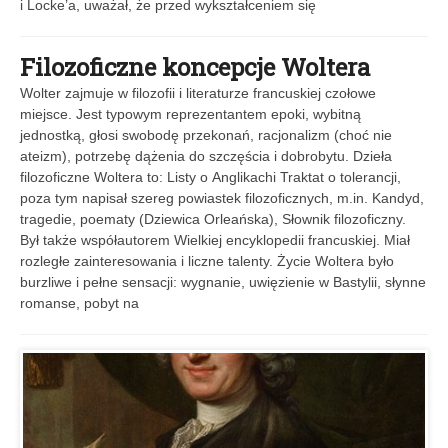
i Locke’a, uważał, że przed wykształceniem się
Filozoficzne koncepcje Woltera
Wolter zajmuje w filozofii i literaturze francuskiej czołowe
miejsce. Jest typowym reprezentantem epoki, wybitną
jednostką, głosi swobodę przekonań, racjonalizm (choć nie
ateizm), potrzebę dążenia do szczęścia i dobrobytu. Dzieła
filozoficzne Woltera to: Listy o Anglikachi Traktat o tolerancji,
poza tym napisał szereg powiastek filozoficznych, m.in. Kandyd,
tragedie, poematy (Dziewica Orleańska), Słownik filozoficzny.
Był także współautorem Wielkiej encyklopedii francuskiej. Miał
rozległe zainteresowania i liczne talenty. Życie Woltera było
burzliwe i pełne sensacji: wygnanie, uwięzienie w Bastylii, słynne
romanse, pobyt na