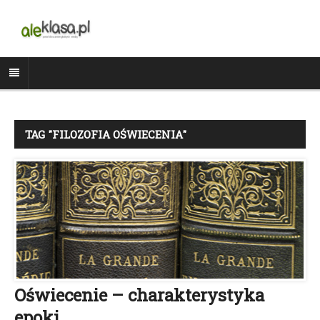
TAG "FILOZOFIA OŚWIECENIA"
Oświecenie – charakterystyka
epoki