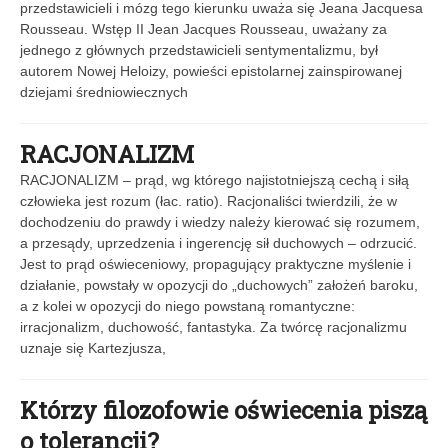
przedstawicieli i mózg tego kierunku uważa się Jeana Jacquesa
Rousseau. Wstęp II Jean Jacques Rousseau, uważany za
jednego z głównych przedstawicieli sentymentalizmu, był
autorem Nowej Heloizy, powieści epistolarnej zainspirowanej
dziejami średniowiecznych
RACJONALIZM
RACJONALIZM – prąd, wg którego najistotniejszą cechą i siłą
człowieka jest rozum (łac. ratio). Racjonaliści twierdzili, że w
dochodzeniu do prawdy i wiedzy należy kierować się rozumem,
a przesądy, uprzedzenia i ingerencję sił duchowych – odrzucić.
Jest to prąd oświeceniowy, propagujący praktyczne myślenie i
działanie, powstały w opozycji do „duchowych” założeń baroku,
a z kolei w opozycji do niego powstaną romantyczne:
irracjonalizm, duchowość, fantastyka. Za twórcę racjonalizmu
uznaje się Kartezjusza,
Którzy filozofowie oświecenia piszą
o tolerancji?