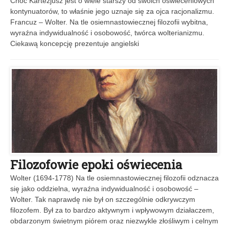
Choć Kartezjusz jest o wiele starszy od swoich oświeceniowych
kontynuatorów, to właśnie jego uznaje się za ojca racjonalizmu.
Francuz – Wolter. Na tle osiemnastowiecznej filozofii wybitna,
wyraźna indywidualność i osobowość, twórca wolterianizmu.
Ciekawą koncepcję prezentuje angielski
Filozofowie epoki oświecenia
Wolter (1694-1778) Na tle osiemnastowiecznej filozofii odznacza
się jako oddzielna, wyraźna indywidualność i osobowość –
Wolter. Tak naprawdę nie był on szczególnie odkrywczym
filozofem. Był za to bardzo aktywnym i wpływowym działaczem,
obdarzonym świetnym piórem oraz niezwykle złośliwym i celnym