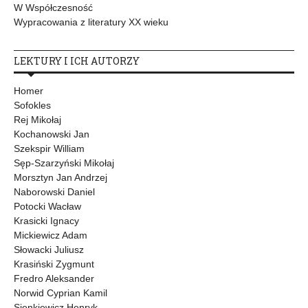
W Współczesność
Wypracowania z literatury XX wieku
LEKTURY I ICH AUTORZY
Homer
Sofokles
Rej Mikołaj
Kochanowski Jan
Szekspir William
Sęp-Szarzyński Mikołaj
Morsztyn Jan Andrzej
Naborowski Daniel
Potocki Wacław
Krasicki Ignacy
Mickiewicz Adam
Słowacki Juliusz
Krasiński Zygmunt
Fredro Aleksander
Norwid Cyprian Kamil
Sienkiewicz Henryk