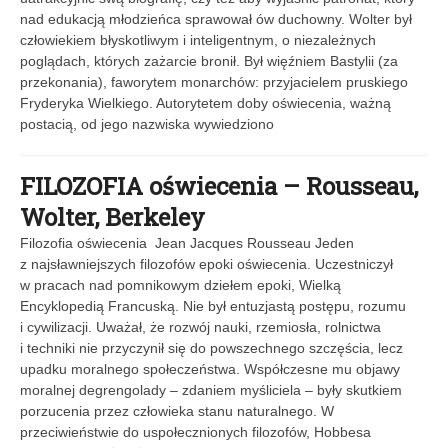
nad edukacją młodzieńca sprawował ów duchowny. Wolter był
człowiekiem błyskotliwym i inteligentnym, o niezależnych
poglądach, których zażarcie bronił. Był więźniem Bastylii (za
przekonania), faworytem monarchów: przyjacielem pruskiego
Fryderyka Wielkiego. Autorytetem doby oświecenia, ważną
postacią, od jego nazwiska wywiedziono
FILOZOFIA oświecenia – Rousseau,
Wolter, Berkeley
Filozofia oświecenia Jean Jacques Rousseau Jeden
z najsławniejszych filozofów epoki oświecenia. Uczestniczył
w pracach nad pomnikowym dziełem epoki, Wielką
Encyklopedią Francuską. Nie był entuzjastą postępu, rozumu
i cywilizacji. Uważał, że rozwój nauki, rzemiosła, rolnictwa
i techniki nie przyczynił się do powszechnego szczęścia, lecz
upadku moralnego społeczeństwa. Współczesne mu objawy
moralnej degrengolady – zdaniem myśliciela – były skutkiem
porzucenia przez człowieka stanu naturalnego. W
przeciwieństwie do uspołecznionych filozofów, Hobbesa