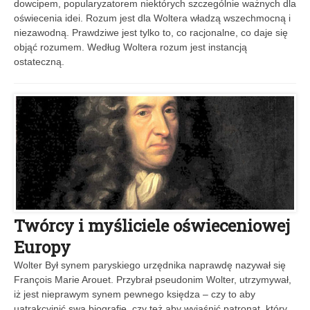
dowcipem, popularyzatorem niektórych szczególnie ważnych dla
oświecenia idei. Rozum jest dla Woltera władzą wszechmocną i
niezawodną. Prawdziwe jest tylko to, co racjonalne, co daje się
objąć rozumem. Według Woltera rozum jest instancją
ostateczną.
Twórcy i myśliciele oświeceniowej
Europy
Wolter Był synem paryskiego urzędnika naprawdę nazywał się
François Marie Arouet. Przybrał pseudonim Wolter, utrzymywał,
iż jest nieprawym synem pewnego księdza – czy to aby
uatrakcyjnić swą biografię, czy też aby wyjaśnić patronat, który