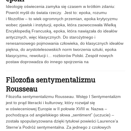
Ideologię oświecenia zamyka się czasem w krótkim zdaniu:
Powrót myśli do świata rzeczy. Jest to: epoka, rozumu
i filozofów – to wiek ogromnych przemian, epoka krytycyzmu
wobec zjawisk i instytucji, epoka, która zaowocowała Wielką
Encyklopedią Francuską, epoka, która nawiązała do ideałów
antycznych, więc klasycznych. Do starożytnego i
renesansowego pojmowania człowieka, do klasycznych ideałów
piękna, do arystotelesowskich norm tworzenia sztuki, epoka
klasycyzmu, rewolucji i… rozbiorów Polski. Zespół nowych
postaw doprowadza do innego spojrzenia na
Filozofia sentymentalizmu
Rousseau
Filozofia sentymentalizmu Rousseau. Wstęp I Sentymentalizm
jest to prąd literacki i kulturowy, który rozwijał się
w oświeceniowej Europie w II połowie XVIII w. Nazwa –
pochodząca od angielskiego słowa „sentiment” (uczucie) –
została spopularyzowana dzięki tytułowi powieści Laurence’a
Sterne’a Podróż sentymentalna. Za jednego z czołowych