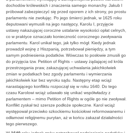
dochodów królewskich i znaczenia samego monarchy. Jakub I
próbował zabezpieczyć się przed oporem z ich strony, po prostu
parlamentu nie zwołując. Po jego śmierci jednak, w 1625 roku
deputowani wymusili na jego następcy, Karolu I, przyjęcie
ustawy nakazującej coroczne ustalanie wysokości opłat celnych,
co w praktyce oznaczało konieczność corocznego zwoływania
parlamentu. Karol unikał tego, jak tylko mógł. Kiedy jednak
prowadził wojnę z Hiszpanią, potrzebował pieniędzy, a tym
samym podniesienia podatków. Wówczas to posłowie zmusili go
do przyjęcia tzw. Petition of Rights – ustawy żądającej od króla
przestrzegania praw, zakazującej uchwalania jakichkolwiek
zmian w podatkach bez zgody parlamentu i wymierzania
jakichkolwiek kar bez wyroku sądu. Następny etap wciąż
narastającego konfliktu rozpoczął się w roku 1640. Do tego
czasu Karolowi wciąż udawało się unikać współwładzy z
parlamentem – mimo Petition of Rights w ogóle go nie zwoływał.
Konflikt zyskał też szersze podłoże społeczne. Karol wciąż
występował przeciwko szkockiemu kościołowi reformowanemu i
odłamowi religijnemu purytan, aż w końcu zakazał działalności
tego pierwszego.
W
1640
roku jednak znów potrzebował podniesienia podatków i