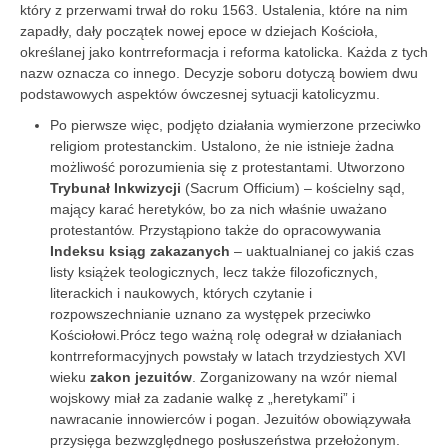
który z przerwami trwał do roku 1563. Ustalenia, które na nim
zapadły, dały początek nowej epoce w dziejach Kościoła,
określanej jako kontrreformacja i reforma katolicka. Każda z tych
nazw oznacza co innego. Decyzje soboru dotyczą bowiem dwu
podstawowych aspektów ówczesnej sytuacji katolicyzmu.
Po pierwsze więc, podjęto działania wymierzone przeciwko
religiom protestanckim. Ustalono, że nie istnieje żadna
możliwość porozumienia się z protestantami. Utworzono
Trybunał Inkwizycji
(Sacrum Officium) – kościelny sąd,
mający karać heretyków, bo za nich właśnie uważano
protestantów. Przystąpiono także do opracowywania
Indeksu ksiąg zakazanych
– uaktualnianej co jakiś czas
listy książek teologicznych, lecz także filozoficznych,
literackich i naukowych, których czytanie i
rozpowszechnianie uznano za występek przeciwko
Kościołowi.Prócz tego ważną rolę odegrał w działaniach
kontrreformacyjnych powstały w latach trzydziestych XVI
wieku
zakon jezuitów
. Zorganizowany na wzór niemal
wojskowy miał za zadanie walkę z „heretykami” i
nawracanie innowierców i pogan. Jezuitów obowiązywała
przysięga bezwzględnego posłuszeństwa przełożonym.