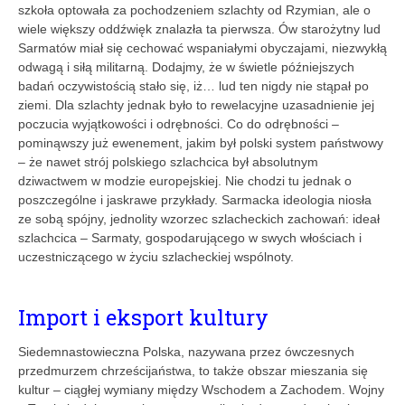
szkoła optowała za pochodzeniem szlachty od Rzymian, ale o
wiele większy oddźwięk znalazła ta pierwsza. Ów starożytny lud
Sarmatów miał się cechować wspaniałymi obyczajami, niezwykłą
odwagą i siłą militarną. Dodajmy, że w świetle późniejszych
badań oczywistością stało się, iż… lud ten nigdy nie stąpał po
ziemi. Dla szlachty jednak było to rewelacyjne uzasadnienie jej
poczucia wyjątkowości i odrębności. Co do odrębności –
pominąwszy już ewenement, jakim był polski system państwowy
– że nawet strój polskiego szlachcica był absolutnym
dziwactwem w modzie ­europejskiej. Nie chodzi tu jednak o
poszczególne i jaskrawe przykłady. Sarmacka ideologia niosła
ze sobą spójny, jednolity wzorzec szlacheckich zachowań: ideał
szlachcica – Sarmaty, ­gospodarującego w swych włościach i
uczestniczącego w życiu szlacheckiej wspólnoty.
Import i eksport kultury
Siedemnastowieczna Polska, nazywana przez ówczesnych
przedmurzem chrześcijaństwa, to także obszar mieszania się
kultur – ciągłej wymiany między Wschodem a Zachodem. Wojny