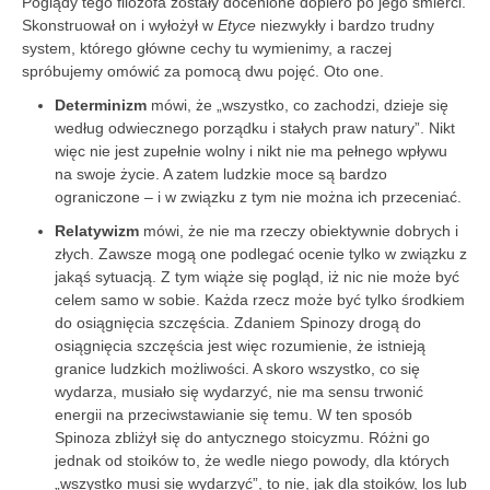
Poglądy tego filozofa zostały docenione dopiero po jego śmierci.
Skonstruował on i wyłożył w
Etyce
niezwykły i bardzo trudny
system, którego główne cechy tu wymienimy, a raczej
spróbujemy omówić za pomocą dwu pojęć. Oto one.
Determinizm
mówi, że „wszystko, co zachodzi, dzieje się
według odwiecznego porządku i stałych praw natury”. Nikt
więc nie jest zupełnie wolny i nikt nie ma pełnego wpływu
na swoje życie. A zatem ludzkie moce są bardzo
ograniczone – i w związku z tym nie można ich przeceniać.
Relatywizm
mówi, że nie ma rzeczy obiektywnie dobrych i
złych. Zawsze mogą one podlegać ocenie tylko w związku z
jakąś sytuacją. Z tym wiąże się pogląd, iż nic nie może być
celem samo w sobie. Każda rzecz może być tylko środkiem
do osiągnięcia szczęścia. Zdaniem Spinozy drogą do
osiągnięcia szczęścia jest więc rozumienie, że istnieją
granice ludzkich możliwości. A skoro wszystko, co się
wydarza, musiało się wydarzyć, nie ma sensu trwonić
energii na przeciwstawianie się temu. W ten sposób
Spinoza zbliżył się do antycznego stoicyzmu. Różni go
jednak od stoików to, że wedle niego powody, dla których
„wszystko musi się wydarzyć”, to nie, jak dla stoików, los lub