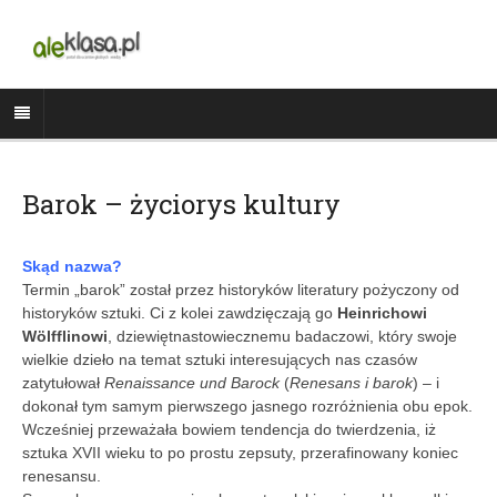
Barok – życiorys kultury
Skąd nazwa?
Termin „barok” został przez historyków literatury pożyczony od
historyków sztuki. Ci z kolei zawdzięczają go
Heinrichowi
Wölfflinowi
, dziewiętnastowiecznemu badaczowi, który swoje
wielkie dzieło na temat sztuki interesujących nas czasów
zatytułował
Renaissance und Barock
(
Renesans i barok
) – i
dokonał tym samym pierwszego jasnego rozróżnienia obu epok.
Wcześniej przeważała bowiem tendencja do twierdzenia, iż
sztuka XVII wieku to po prostu zepsuty, przerafinowany koniec
renesansu.