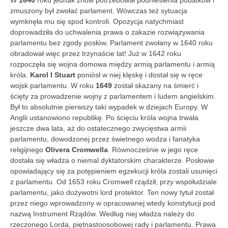
zmuszony był zwołać parlament. Wówczas też sytuacja
wymknęła mu się spod kontroli. Opozycja natychmiast
doprowadziła do uchwalenia prawa o zakazie rozwiązywania
parlamentu bez zgody posłów. Parlament zwołany w 1640 roku
obradował więc przez trzynaście lat! Już w 1642 roku
rozpoczęła się wojna domowa między armią parlamentu i armią
króla.
Karol I Stuart
poniósł w niej klęskę i dostał się w ręce
wojsk parlamentu. W roku
1649
został skazany na śmierć i
ścięty za prowadzenie wojny z parlamentem i ludem angielskim.
Był to absolutnie pierwszy taki wypadek w dziejach Europy. W
Anglii ustanowiono republikę. Po ścięciu króla wojna trwała
jeszcze dwa lata, aż do ostatecznego zwycięstwa armii
parlamentu, dowodzonej przez świetnego wodza i fanatyka
religijnego
Olivera Cromwella
. Równocześnie w jego ręce
dostała się władza o niemal dyktatorskim charakterze. Posłowie
opowiadający się za potępieniem egzekucji króla zostali usunięci
z parlamentu. Od 1653 roku Cromwell rządził, przy współudziale
parlamentu, jako dożywotni lord protektor. Ten nowy tytuł został
przez niego wprowadzony w opracowanej wtedy konstytucji pod
nazwą Instrument Rządów. Według niej władza należy do
rzeczonego Lorda, piętnastoosobowej rady i parlamentu. Prawa