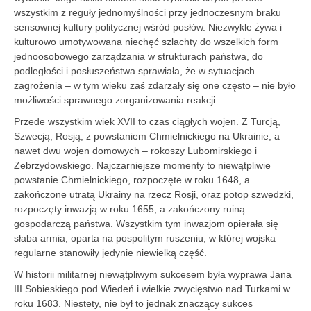
wszystkim z reguły jednomyślności przy jednoczesnym braku
sensownej kultury politycznej wśród posłów. Niezwykle żywa i
kulturowo umotywowana niechęć szlachty do wszelkich form
jednoosobowego zarządzania w strukturach państwa, do
podległości i posłuszeństwa sprawiała, że w sytuacjach
zagrożenia – w tym wieku zaś zdarzały się one często – nie było
możliwości sprawnego zorganizowania reakcji.
Przede wszystkim wiek XVII to czas ciągłych wojen. Z Turcją,
Szwecją, ­Rosją, z powstaniem Chmielnickiego na Ukrainie, a
nawet dwu wojen domowych – rokoszy Lubomirskiego i
Zebrzydowskiego. Najczarniejsze momenty to niewątpliwie
powstanie Chmiel­nickiego, rozpoczęte w roku 1648, a
zakończone utratą Ukrainy na rzecz Rosji, oraz ­potop szwedzki,
rozpoczęty inwazją w roku 1655, a zakończony ruiną
gospodarczą państwa. Wszystkim tym inwazjom opierała się
słaba armia, oparta na pospolitym ruszeniu, w której wojska
regularne stanowiły jedynie niewielką część.
W historii militarnej niewątpliwym sukcesem była wyprawa Jana
III Sobieskiego pod Wiedeń i wielkie zwycięstwo nad Turkami w
roku 1683. Niestety, nie był to jednak znaczący sukces