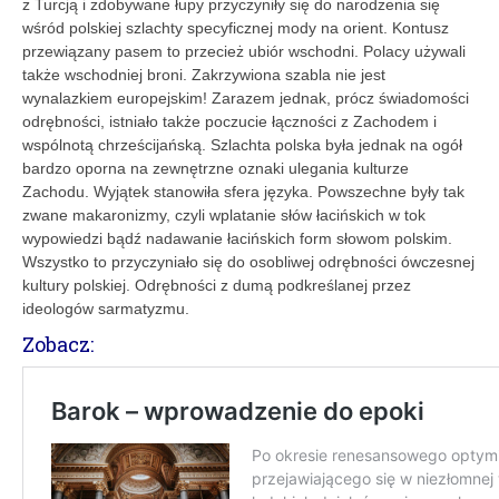
z Turcją i zdobywane łupy przyczyniły się do narodzenia się
wśród polskiej szlachty specyficznej mody na orient. Kontusz
przewiązany pasem to przecież ubiór wschodni. Polacy używali
także wschodniej broni. Zakrzywiona szabla nie jest
wynalazkiem europejskim! Zarazem jednak, prócz świadomości
odrębności, istniało także poczucie łącznoś­ci z Zachodem i
wspólnotą chrześcijańską. Szlachta polska była jednak na ogół
bardzo oporna na zewnętrzne oznaki ulegania kulturze
Zachodu. Wyjątek stanowiła sfera języka. Powszechne były tak
zwane makaronizmy, czyli wplatanie słów łacińskich w tok
wypowiedzi bądź nadawanie łacińskich form słowom polskim.
Wszystko to przyczyniało się do osobliwej odrębności ówczesnej
kultury polskiej. Odrębności z dumą podkreślanej przez
ideologów sarmatyzmu.
Zobacz: