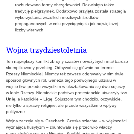
rozbudowano formy obrzędowości. Rozwinięto także
tradycję pielgrzymek. Dodatkowo przyjęta została strategia
wykorzystania wszelkich możliwych środków
propagandowych w celu przyciągnięcia jak największej
liczby wiernych.
Wojna trzydziestoletnia
Ten największy konflikt zbrojny czasów nowożytnych miał bardzo
skomplikowany przebieg. Odbywał się głównie na terenie
Rzeszy Niemieckiej. Niemcy też zawsze odgrywały w nim dwie
spośród głównych ról. Geneza tego podwójnego udziału w
wojnie tkwi przede wszystkim w ukształtowaniu się dwu sojuszy
w łonie Rzeszy. Niemieckie państwa protestanckie utworzyły tzw.
Unię
, a katolickie –
Ligę
. Sojuszom tym chodziło, oczywiście,
nie tylko o sprawy religijne, ale przede wszystkim o wpływy
polityczne.
Wojna zaczęła się w Czechach. Czeska szlachta – w większości
wyznająca husytyzm – zbuntowała się przeciwko władzy
namiestników cesarza Niemiec. Konflikt osiągnął apogeum w