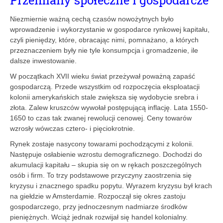
Niezmiernie ważną cechą czasów nowożytnych było
wprowadzenie i wykorzystanie w gospodarce rynkowej kapitału,
czyli pieniędzy, które, obracając nimi, pomnażano, a których
przeznaczeniem były nie tyle konsumpcja i gromadzenie, ile
dalsze inwestowanie.
W początkach XVII wieku świat przeżywał poważną zapaść
gospodarczą. Przede wszystkim od rozpoczęcia eksploatacji
kolonii amerykańskich stale zwiększa się wydobycie srebra i
złota. Zalew kruszców wywołał postępującą inflację. Lata 1550-
1650 to czas tak zwanej rewolucji cenowej. Ceny towarów
wzrosły wówczas cztero- i pięciokrotnie.
Rynek zostaje nasycony towarami pochodzącymi z kolonii.
Następuje osłabienie wzrostu demograficznego. Dochodzi do
akumulacji kapitału – skupia się on w rękach poszczególnych
osób i firm. To trzy podstawowe przyczyny zaostrzenia się
kryzysu i znacznego spadku popytu. Wyrazem kryzysu był krach
na giełdzie w Amsterdamie. Rozpoczął się okres zastoju
gospodarczego, przy jednoczesnym nadmiarze środków
pieniężnych. Wciąż jednak rozwijał się handel kolonialny.