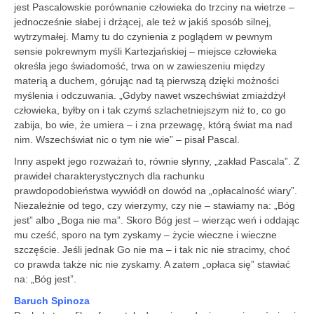
jest Pascalowskie porównanie człowieka do trzciny na wietrze –
jednocześnie słabej i drżącej, ale też w jakiś sposób silnej,
wytrzymałej. Mamy tu do czynienia z poglądem w pewnym
sensie pokrewnym myśli Kartezjańskiej – miejsce człowieka
określa jego świadomość, trwa on w zawieszeniu między
materią a duchem, górując nad tą pierwszą dzięki możności
myślenia i odczuwania. „Gdyby nawet wszechświat zmiażdżył
człowieka, byłby on i tak czymś szlachetniejszym niż to, co go
zabija, bo wie, że umiera – i zna przewagę, którą świat ma nad
nim. Wszechświat nic o tym nie wie” – pisał Pascal.
Inny aspekt jego rozważań to, równie słynny, „zakład Pascala”. Z
prawideł charakterystycznych dla rachunku
prawdopodobieństwa wywiódł on dowód na „opłacalność wiary”.
Niezależnie od tego, czy wierzymy, czy nie – stawiamy na: „Bóg
jest” albo „Boga nie ma”. Skoro Bóg jest – wierząc weń i oddając
mu cześć, sporo na tym zyskamy – życie wieczne i wieczne
szczęście. Jeśli jednak Go nie ma – i tak nic nie stracimy, choć
co prawda także nic nie zyskamy. A zatem „opłaca się” stawiać
na: „Bóg jest”.
Baruch Spinoza