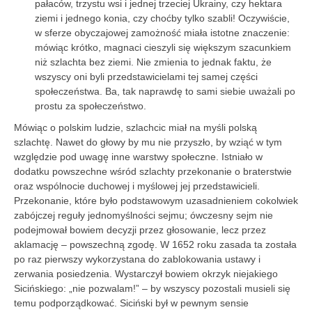
pałaców, trzystu wsi i jednej trzeciej Ukrainy, czy hektara
ziemi i jednego konia, czy choćby tylko szabli! Oczywiście,
w sferze obyczajowej zamożność miała istotne znaczenie:
mówiąc krótko, magnaci cieszyli się większym szacunkiem
niż szlachta bez ziemi. Nie zmienia to jednak faktu, że
wszyscy oni byli przedstawicielami tej samej części
społeczeństwa. Ba, tak naprawdę to sami siebie uważali po
prostu za społeczeństwo.
Mówiąc o polskim ludzie, szlachcic miał na myśli polską
szlachtę. Nawet do głowy by mu nie przyszło, by wziąć w tym
względzie pod uwagę inne warstwy społeczne. Istniało w
dodatku powszechne wśród szlachty przekonanie o braterstwie
oraz wspólnocie duchowej i myślowej jej przedstawicieli.
Przekonanie, które było podstawowym uzasadnieniem cokolwiek
zabójczej reguły jednomyślności sejmu; ówczesny sejm nie
podejmował bowiem decyzji przez głosowanie, lecz przez
aklamację – powszechną zgodę. W 1652 roku zasada ta została
po raz pierwszy wykorzystana do zablokowania ustawy i
zerwania posiedzenia. Wystarczył bowiem okrzyk niejakiego
Sicińskiego: „nie pozwalam!” – by wszyscy pozostali musieli się
temu podporządkować. Siciński był w pewnym sensie