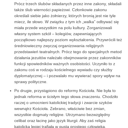
Prócz trzech ślubów składanych przez inne zakony, składali
­także ślub wierności papieżowi. Członkowie zakonu
określali siebie jako żołnierzy, których bronią jest nie tyle
miecz, ile słowo. W związku z tym ich „walka” odbywać się
miała przede wszystkim na polu kultury. Zorganizowali
własny system szkół – kolegiów, zapewniających
początkowo najlepszy poziom wykształcenia. Przywrócili też
średniowieczny zwyczaj organizowania religijnych
przedstawień teatralnych. Prócz tego do specjalnych metod
działania jezuitów należało obejmowanie przez zakonników
funkcji spowiedników ważnych osobistości. Uczyniło to z
zakonu coś w rodzaju kościelnego wywiadu czy służby
dyplomatycznej – i pozwalało mu wywierać spory wpływ na
sprawy polityczne.
Po drugie, przystąpiono do reformy Kościoła. Nie była to
jednak reforma w ścisłym tego słowa znaczeniu. Chodziło
raczej o umocnieni katolickiej tradycji i zwarcie szyków
wewnątrz Kościoła. Zebrano, właściwie bez zmian,
wszystkie dogmaty religijne. Utrzymano bezwzględny
celibat oraz łacinę jako język liturgii. Aby zaś religia
katolicka lepiej trafiała w gusta prostego człowieka,