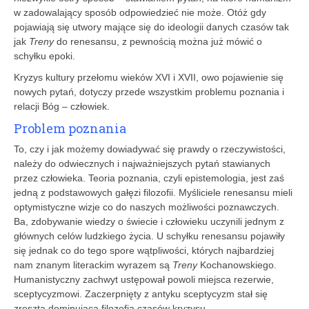
w zadowalający sposób odpowiedzieć nie może. Otóż gdy
pojawiają się utwory mające się do ideologii danych czasów tak
jak
Treny
do renesansu, z pewnością można już mówić o
schyłku epoki.
Kryzys kultury przełomu wieków XVI i XVII, owo pojawienie się
nowych pytań, dotyczy przede wszystkim problemu poznania i
relacji Bóg – człowiek.
Problem poznania
To, czy i jak możemy dowiadywać się prawdy o rzeczywistości,
należy do odwiecznych i najważniejszych pytań stawianych
przez człowieka. Teoria poznania, czyli epistemologia, jest zaś
jedną z podstawowych gałęzi filozofii. Myśliciele renesansu mieli
optymistyczne wizje co do naszych możliwości poznawczych.
Ba, zdobywanie wiedzy o świecie i człowieku uczynili jednym z
głównych celów ludzkiego życia. U schyłku renesansu pojawiły
się jednak co do tego spore wątpliwości, których najbardziej
nam znanym literackim wyrazem są
Treny
Kochanowskiego.
Humanistyczny zachwyt ustępował powoli miejsca rezerwie,
sceptycyzmowi. Zaczerpnięty z antyku sceptycyzm stał się
zresztą dominującą filozofią czasów kryzysu.