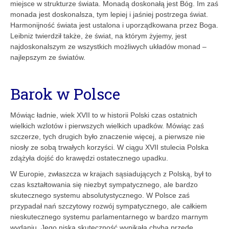
miejsce w strukturze świata. Monadą doskonałą jest Bóg. Im zaś
monada jest doskonalsza, tym lepiej i jaśniej postrzega świat.
Harmonijność świata jest ustalona i uporządkowana przez Boga.
Leibniz twierdził także, że świat, na którym żyjemy, jest
najdoskonalszym ze wszystkich możliwych układów monad –
najlepszym ze światów.
Barok w Polsce
Mówiąc ładnie, wiek XVII to w historii Polski czas ostatnich
wielkich wzlotów i pierwszych wielkich upadków. Mówiąc zaś
szczerze, tych drugich było znaczenie więcej, a pierwsze nie
niosły ze sobą trwałych korzyści. W ciągu XVII stulecia Polska
zdążyła dojść do krawędzi ostatecznego upadku.
W Europie, zwłaszcza w krajach sąsiadujących z Polską, był to
czas kształtowania się niezbyt sympatycznego, ale bardzo
skutecznego systemu absolutystycznego. W Polsce zaś
przypadał nań szczytowy rozwój sympatycznego, ale całkiem
nieskutecznego systemu parlamentarnego w bardzo marnym
wydaniu. Jego niska skuteczność wynikała chyba przede