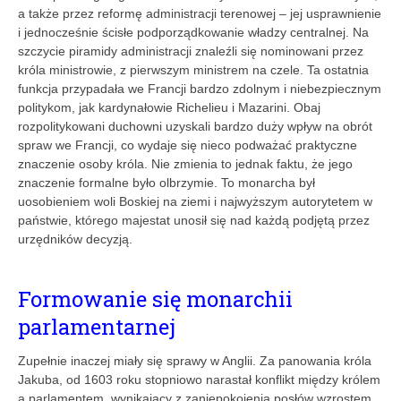
a także przez reformę administracji terenowej – jej usprawnienie
i jednocześnie ścisłe podporządkowanie władzy centralnej. Na
szczycie piramidy administracji znaleźli się nominowani przez
króla ministrowie, z pierwszym ministrem na czele. Ta ostatnia
funkcja ­przypadała we Francji bardzo zdolnym i niebezpiecznym
politykom, jak kardynałowie Richelieu i Mazarini. Obaj
rozpolitykowani duchowni uzyskali bardzo duży wpływ na obrót
spraw we Francji, co wydaje się nieco podważać praktyczne
znaczenie osoby króla. Nie zmienia to jednak faktu, że jego
znaczenie formalne było olbrzymie. To monarcha był
uosobieniem woli Boskiej na ziemi i najwyższym autorytetem w
państwie, którego majestat unosił się nad każdą podjętą przez
urzędników decyzją.
Formowanie się monarchii
parlamentarnej
Zupełnie inaczej miały się sprawy w Anglii. Za panowania króla
Jakuba, od 1603 roku stopniowo narastał konflikt między królem
a parlamentem, wynikający z zaniepokojenia posłów wzrostem