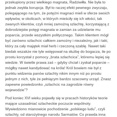
przekupiony przez wielkiego magnata, Radziwiłła. Nie była to
jednak zwykła korupcja. Był to raczej efekt pewnego zwyczaju,
polegającego na tym, że potężni magnaci mieli w sferze swoich
wpływów, w okolicach, w których mieściły się ich włości, tak
zwanych klientów, czyli mniej zamożną szlachtę, korzystającą z
dobrodziejstw potęgi magnata w zamian za udzielanie mu
poparcia, przede wszystkim politycznego. Takim klientem mógł
być zarówno szlachcic całkiem zamożny i niezależny, jak i taki,
który za cały majątek miał herb i rzeczoną szablę. Nawet taki
biedak wszakże nie tyle wstępował na służbę do bogacza, ile po
prostu korzystał z pomocy „brata szlachcica”, któremu lepiej się
wiedzie. W świetle prawa zaś – gdyby chciał i zyskał poparcie –
mógłby nawet kandydować na króla! Król bowiem nie był z
punktu widzenia panów szlachty nikim innym niż po prostu
jednym z nich, tyle że pełniącym bardzo szacowny urząd. Znasz
zapewne powiedzonko „szlachcic na zagrodzie równy
wojewodzie”?
Pod koniec XVI wieku pojawiły się w pracach historyków teorie
mające uzasadniać szlacheckie poczucie wspólnoty.
Wywiedziono mianowicie pochodzenie „polskiego ludu”, czyli
szlachty, od starożytnego narodu Sarmatów. Co prawda inna