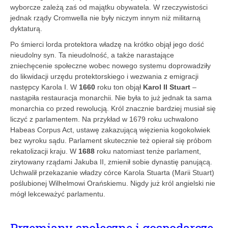
wyborcze zależą zaś od majątku obywatela. W rzeczywis­tości
jednak rządy Cromwella nie były niczym innym niż militarną
dyktaturą.
Po śmierci lorda protektora władzę na krótko objął jego dość
nieudolny syn. Ta nieudolność, a także narastające
zniechęcenie społeczne wobec nowego systemu doprowadziły
do likwidacji urzędu protektorskiego i wezwania z emi­gracji
następcy Karola I. W
1660
roku ton objął
Karol II Stuart
–
nastąpiła restauracja monarchii. Nie była to już jednak ta sama
monarchia co przed rewolucją. Król znacznie bardziej musiał się
liczyć z parlamentem. Na przykład w 1679 roku uchwalono
Habeas Corpus Act, ustawę zakazującą więzienia kogokolwiek
bez wyroku sądu. Parlament skutecznie też opierał się próbom
rekatolizacji kraju. W
1688
roku natomiast tenże parlament,
zirytowany rządami Jakuba II, zmienił sobie dynastię panującą.
Uchwalił przekazanie władzy córce Karola Stuarta (Marii Stuart)
poślubionej Wilhelmowi Orańskiemu. Nigdy już król angielski nie
mógł lekceważyć parlamentu.
Przemiany społeczne i gospodarcze