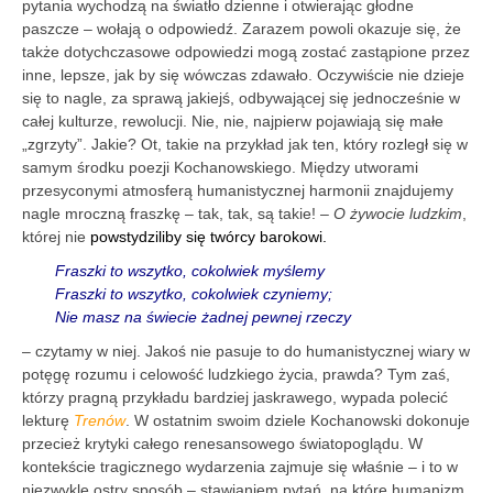
pytania wychodzą na światło dzienne i otwierając głodne
paszcze – wołają o odpowiedź. Zarazem powoli okazuje się, że
także dotychczasowe odpowiedzi mogą zostać zastąpione przez
inne, ­lepsze, jak by się wówczas zdawało. Oczywiście nie dzieje
się to nagle, za sprawą jakiejś, odbywającej się jednocześnie w
całej kulturze, rewolucji. Nie, nie, najpierw pojawiają się małe
„zgrzyty”. Jakie? Ot, takie na przykład jak ten, który rozległ się w
samym środku poezji Kochanowskiego. Między utworami
przesyconymi atmosferą humanistycznej harmonii znajdujemy
nagle mroczną fraszkę – tak, tak, są takie! –
O żywocie ludzkim
,
której nie
powstydziliby się twórcy barokowi.
Fraszki to wszytko, cokolwiek myślemy
Fraszki to wszytko, cokolwiek czyniemy;
Nie masz na świecie żadnej pewnej rzeczy
– czytamy w niej. Jakoś nie pasuje to do humanistycznej wiary w
potęgę rozumu i celowość ludzkiego życia, prawda? Tym zaś,
którzy pragną przykładu bardziej jaskrawego, wypada polecić
lekturę
Trenów
. W ostatnim swoim dziele Kochanowski dokonuje
przecież krytyki całego renesansowego światopoglądu. W
kontekście tragicznego wydarzenia zajmuje się właśnie – i to w
niezwykle ostry sposób – stawianiem pytań, na które humanizm