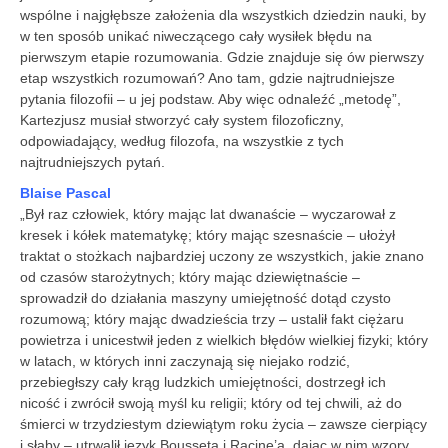
wspólne i najgłębsze założenia dla wszystkich dziedzin nauki, by
w ten sposób unikać niweczącego cały wysiłek błędu na
pierwszym etapie rozumowania. Gdzie znajduje się ów pierwszy
etap wszystkich rozumowań? Ano tam, gdzie najtrudniejsze
pytania filozofii – u jej podstaw. Aby więc odnaleźć „metodę”,
Kartezjusz musiał stworzyć cały system filozoficzny,
odpowiadający, według filozofa, na wszystkie z tych
najtrudniejszych pytań.
Blaise Pascal
„Był raz człowiek, który mając lat dwanaście – wyczarował z
kresek i kółek matematykę; który mając szesnaście – ułożył
traktat o stożkach najbardziej uczony ze wszystkich, jakie znano
od czasów starożytnych; który mając dziewiętnaście –
sprowadził do działania maszyny umiejętność dotąd czysto
rozumową; który mając dwadzieścia trzy – ustalił fakt ciężaru
powietrza i unicestwił jeden z wielkich błędów wielkiej fizyki; który
w latach, w których inni zaczynają się niejako rodzić,
przebiegłszy cały krąg ludzkich umiejętności, dostrzegł ich
nicość i zwrócił swoją myśl ku religii; który od tej chwili, aż do
śmierci w trzydziestym dziewiątym roku życia – zawsze cierpiący
i słaby – utrwalił język Bousseta i Racine’a, dając w nim wzory