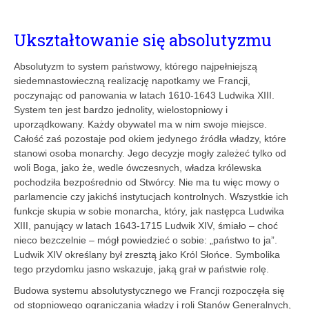
Ukształtowanie się absolutyzmu
Absolutyzm to system państwowy, którego najpełniejszą
siedemnastowieczną realizację napotkamy we Francji,
poczynając od panowania w latach 1610-1643 Ludwika XIII.
System ten jest bardzo jednolity, wielostopniowy i
uporządkowany. Każdy obywatel ma w nim swoje miejsce.
Całość zaś pozostaje pod okiem jedynego źródła władzy, które
stanowi osoba monarchy. Jego decyzje mogły zależeć tylko od
woli Boga, jako że, wedle ówczesnych, władza królewska
pochodziła bezpośrednio od Stwórcy. Nie ma tu więc mowy o
parlamencie czy jakichś instytucjach kontrolnych. Wszystkie ich
funkcje skupia w sobie monarcha, który, jak następca Ludwika
XIII, panujący w latach 1643-1715 Ludwik XIV, śmiało – choć
nieco bezczelnie – mógł powiedzieć o sobie: „państwo to ja”.
Ludwik XIV określany był zresztą jako Król Słońce. Symbolika
tego przydomku jasno wskazuje, jaką grał w państwie rolę.
Budowa systemu absolutystycznego we Francji rozpoczęła się
od stopniowego ograniczania władzy i roli Stanów Generalnych,