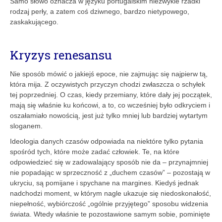
Samo słowo oznacza w języku portugalskim niezwykle rzadki
rodzaj perły, a zatem coś dziwnego, bardzo nietypowego,
zaskakującego.
Kryzys renesansu
Nie sposób mówić o jakiejś epoce, nie zajmując się najpierw tą,
która mija. Z oczywistych przyczyn chodzi zwłaszcza o schyłek
tej poprzedniej. O czas, kiedy przemiany, które dały jej początek,
mają się właśnie ku końcowi, a to, co wcześniej było odkryciem i
oszałamiało nowością, jest już tylko mniej lub bardziej wytartym
sloganem.
Ideologia danych czasów odpowiada na niektóre tylko pytania
spośród tych, które może zadać człowiek. Te, na które
odpowiedzieć się w zadowalający sposób nie da – przynajmniej
nie popadając w sprzeczność z „duchem czasów” – pozostają w
ukryciu, są pomijane i spychane na margines. Kiedyś jednak
nadchodzi moment, w którym nagle ukazuje się niedoskonałość,
niepełność, wybiórczość „ogólnie przyjętego” sposobu widzenia
świata. Wtedy właśnie te pozostawione samym sobie, pominięte