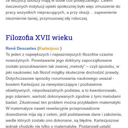
że wszyscy ubodzy mają w sobie coś podejrzanego. Celem
ówczes­nych instytucji opieki społecznej było więc zmuszenie do
pracy wszystkich niepracujących, a przy okazji… zapewnienie
niezmiernie taniej, przymusowej siły roboczej.
Filozofia XVII wieku
René Descartes (
Kartezjusz
)
To jeden z największych i najważniejszych filozofów czasów
nowożytnych. Powstawanie jego doktryny zapoczątkowane
zostało poszukiwaniem tak zwanej „metody” – czyli sposobu, w
jaki naukowiec lub filozof mógłby skutecznie ­dochodzić prawdy.
Dotychczasowe sposoby rozumowania naukowego uważał ­
bowiem Kartezjusz za niewystar­­­­­­­­czające i pozbawione
obiektywnych, ­niepodważalnych podstaw, a to kwestionowało,
jego zdaniem, wartość dokonywanych zgodnie z tymi metodami
badań. Zilustrować ten problem można przykładem matematyki.
W matematyce nawet rewelacyjnie przeprowadzone
dowodzenie mija się z celem, jeśli podstawowe dane i założenia,
wedle których zostało ono dokonane, są błędne. Kartezjuszowi
jednak chodziło nie tylko o matematykę. Postanowił ustalić