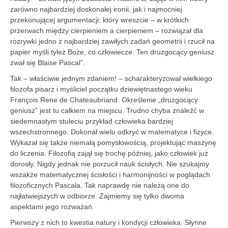
zarówno najbardziej doskonałej ironii, jak i najmocniej
przekonującej argumentacji; który wreszcie – w krótkich
przerwach między cierpieniem a cierpieniem – rozwiązał dla
rozrywki jedno z najbardziej zawiłych zadań geometrii i rzucił na
papier myśli tyleż Boże, co człowiecze. Ten druzgocący geniusz
zwał się Blaise Pascal”.
Tak – właściwie jednym zdaniem! – scharakteryzował wielkiego
filozofa pisarz i myśliciel początku dziewiętnastego wieku
François Rene de Chateaubriand. Określenie „druzgocący
geniusz” jest tu całkiem na miejscu. Trudno chyba znaleźć w
siedemnastym stuleciu przykład człowieka bardziej
wszechstronnego. Dokonał wielu odkryć w matematyce i fizyce.
Wykazał się także niemałą pomysłowością, projektując maszynę
do liczenia. Filozofią zajął się trochę później, jako człowiek już
dorosły. Nigdy jednak nie porzucił nauk ścisłych. Nie szukajmy
wszakże matematycznej ścisłości i harmonijności w poglądach
filozoficznych Pascala. Tak naprawdę nie należą one do
najłatwiejszych w odbiorze. Zajmiemy się tylko dwoma
aspektami jego rozważań.
Pierwszy z nich to kwestia natury i kondycji człowieka. Słynne