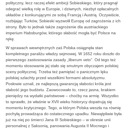
polityczny, lecz raczej efekt ambicji Sobieskiego, który pragnął
odegrać wielką rolę w Europie, i dziwnych, niezbyt opłacalnych
układów z konkurującymi ze sobą Francją i Austrią. Oczywiście,
rozbijając Turków, Sobieski wyzwolił Europę od zagrożenia z ich
strony. Było to jednak także zagrożenie dla austriackiego
imperium Habsburgów, którego słabość mogła być Polsce na
rękę.
W sprawach wewnętrznych zaś Polska osiągnęła stan
kompletnego paraliżu władzy sejmowej. W 1652 roku doszło do
pierwszego zastosowania zasady „liberum veto”. Od tego też
momentu stosowanie jej stało się smutnym obyczajem polskiej
sceny politycznej. Trzeba też pamiętać o panicznym lęku
polskiej szlachty przed wszelkimi formami absolutyzmu.
Posłowie uznali, ze najlepszą gwarancją słabości króla jest
słabość jego budżetu. Zaowocowało to, rzecz jasna, brakiem
pieniędzy na wydatki państwowe – choćby na armię. Wszystko
to sprawiło, że właśnie w XVII wieku historycy dopatrują się
momentu krytycznego. Tego, w którym Polska weszła na równię
pochyłą prowadząca do ostatecznego upadku. Niewątpliwie była
już na niej po śmierci Jana III Sobieskiego – w okresie unii
personalnej z Saksonią, panowania Augusta II Mocnego i