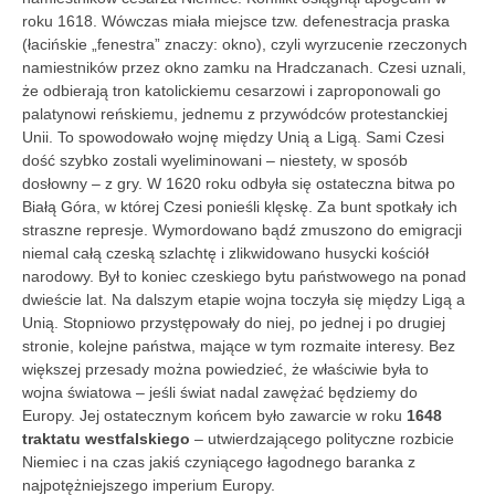
roku 1618. Wówczas miała miejsce tzw. defenestracja praska
(łacińskie „fenestra” znaczy: okno), czyli wyrzucenie rzeczonych
namiestników przez okno zamku na Hradczanach. Czesi uznali,
że odbierają tron katolickiemu cesarzowi i zaproponowali go
palatynowi reńskiemu, jednemu z przywódców protestanckiej
Unii. To spowodowało wojnę między Unią a Ligą. Sami Czesi
dość szybko zostali wyeliminowani – niestety, w sposób
dosłowny – z gry. W 1620 roku odbyła się ostateczna bitwa po
Białą Góra, w której Czesi ponieśli klęskę. Za bunt spotkały ich
straszne represje. Wymordowano bądź zmuszono do emigracji
niemal całą czeską szlachtę i zlikwidowano husycki kościół
narodowy. Był to koniec czeskiego bytu państwowego na ponad
dwieście lat. Na dalszym etapie wojna toczyła się między Ligą a
Unią. Stopniowo przystępowały do niej, po jednej i po drugiej
stronie, kolejne państwa, mające w tym rozmaite interesy. Bez
większej przesady można powiedzieć, że właściwie była to
wojna światowa – jeśli świat nadal zawężać będziemy do
Europy. Jej ostatecznym końcem było zawarcie w roku
1648
traktatu westfalskiego
– utwierdzającego polityczne rozbicie
Niemiec i na czas jakiś czyniącego łagodnego baranka z
najpotężniejszego imperium Europy.