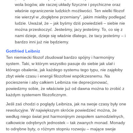
wola bogów, ale raczej układy fizyczne i psychiczne oraz
właśnie ograniczenie ludzkich możliwości. Ten wielki filozof
nie wierzył w „dogłębne przemiany”, jakim mieliby podlegać
ludzie. Uważał, że – jak byśmy dziś powiedzieli – siebie nie
można przeskoczyć. Jesteśmy, jacy jesteśmy. To, co się z
nami dzieje, dzieje się właśnie dlatego, że tacy jesteśmy – i
bardzo inni już nie będziemy.
Gottfried Leibniz
Ten niemiecki filozof zbudował bardzo spójny i harmonijny
system. Taki, w którym wszystko pasuje do siebie jak ulał i
którego obalenie, jak każdego systemu tego typu, nie zajęłoby
zbyt wiele czasu i energii filozofowi współczesnemu. Na
pocieszenie i aby całkiem Leibniza nie deprecjonować,
powiedzmy sobie, że właściwie już od dawna można to zrobić z
każdym systemem filozoficznym.
Jeśli zaś chodzi o poglądy Leibniza, jak na swoje czasy były one
rewolucyjne. W największym skrócie powiedzieć można, że
według niego świat jest harmonijnym zespołem samodzielnych,
całkowicie odrębnych jednostek – tak zwanych monad. Monady
to odrębne byty, o różnym stopniu rozwoju – mające swoje