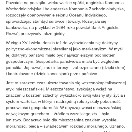
Powstałe na początku wieku wielkie spółki, angielska Kompania
Wschodnioindyjska i holenderska Kompania Zachodnioindyjska,
rozpoczęły opanowywanie rejonu Oceanu Indyjskiego,
sprowadzając stamtąd surowce i towary. Rozwijała się
bankowość; na przykład w 1694 roku powstał Bank Angielski.
Rozwój przeżywały także giełdy.
W ciągu XVII wieku doszło też do wykształcenia się doktryny
polityczno-ekonomicznej określanej jako merkantylizm. W myśl
tej doktryny państwo miało być najważniejszym podmiotem
gospodarczym. Gospodarka państwowa miała być względnie
jednolita. Jej rozwój zaś i interesy – zabezpieczane (dzięki cłom)
i kontrolowane (dzięki koncesjom) przez państwo.
Jest to zarazem czas ukształtowania się wczesnokapitalistycznej
etyki mieszczańskiej. Mieszczaństwo, zyskująca wciąż na
znaczeniu kosztem szlachty, wykształciło swój własny styl życia i
system wartości, w którym nadrzędną rolę zyskały pobożność,
pracowitość i gospodarność. W obyczajowości mieszczańskiej
największym grzechem – źródłem wszelkiego zła – było
lenistwo. Bogactwo było dla mieszczanina znakiem wysokiej
moralności, bieda – świadectwem rozkładu moralnego. Uznano,