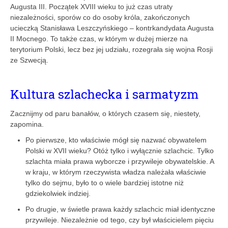
Augusta III. Początek XVIII wieku to już czas utraty
niezależności, sporów co do osoby króla, zakończonych
ucieczką Stanisława Leszczyńskiego – kontrkandydata Augusta
II Mocnego. To także czas, w którym w dużej mierze na
terytorium Polski, lecz bez jej udziału, rozegrała się wojna Rosji
ze Szwecją.
Kultura szlachecka i sarmatyzm
Zacznijmy od paru banałów, o których czasem się, niestety,
zapomina.
Po pierwsze, kto właściwie mógł się nazwać obywatelem
Polski w XVII wieku? Otóż tylko i wyłącznie szlachcic. Tylko
szlachta miała prawa wyborcze i przywileje obywatelskie. A
w kraju, w którym rzeczywista władza należała właś­ciwie
tylko do sejmu, było to o wiele bardziej istotne niż
gdziekolwiek indziej.
Po drugie, w świetle prawa każdy szlachcic miał identyczne
przywi­leje. Niezależnie od tego, czy był właścicielem pięciu