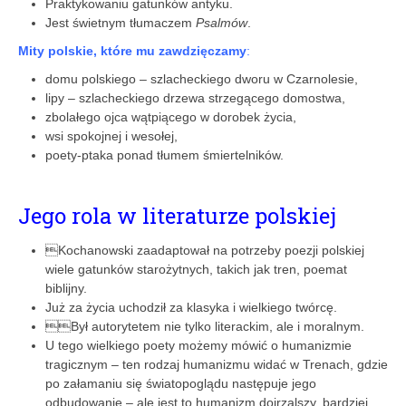
Praktykowaniu gatunków antyku.
Jest świetnym tłumaczem
Psalmów
.
Mity polskie, które mu zawdzięczamy
:
domu polskiego – szlacheckiego dworu w Czarnolesie,
lipy – szlacheckiego drzewa strzegącego domostwa,
zbolałego ojca wątpiącego w dorobek życia,
wsi spokojnej i wesołej,
poety-ptaka ponad tłumem śmiertelników.
Jego rola w literaturze polskiej
Kochanowski zaadaptował na potrzeby poezji polskiej
wiele gatunków starożytnych, takich jak tren, poemat
biblijny.
Już za życia uchodził za klasyka i wielkiego twórcę.
Był autorytetem nie tylko literackim, ale i moralnym.
U tego wielkiego poety możemy mówić o humanizmie
tragicznym – ten rodzaj humanizmu widać w Trenach, gdzie
po załamaniu się światopoglądu następuje jego
odbudowanie – ale jest to humanizm dojrzalszy, bardziej