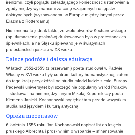
irenizmu, czyli poglądu zakładającego konieczność ustanowienia
zgody między wyznaniami za cenę wzajemnych ustępstw
doktrynalnych (wyznawanemu w Europie między innymi przez
Erazma z Rotterdamu).
Nie zmienia to jednak faktu, że wiele utworów Kochanowskiego
(np. tłumaczenia psalmów) drukowanych było w protestanckich
śpiewnikach, a na Śląsku śpiewano je w świątyniach
protestanckich jeszcze w XX wieku.
Dalsze podróże i dalsza edukacja
W latach
1552-1559
(z przerwami) poeta studiował w Padwie.
Włochy w XVI wieku były centrum kultury humanistycznej, zatem
do tego kraju przyjeżdżali na studia młodzi ludzie z całej Europy.
Padewski uniwersytet był szczególnie popularny wśród Polaków
– studiowali na nim między innymi Mikołaj Kopernik czy poeta
Klemens Janicki. Kochanowski pogłębiał tam przede wszystkim
studia nad językiem i kulturą antyczną.
Opieka mecenasów
6 kwietnia 1556 roku Jan Kochanowski napisał list do księcia
pruskiego Albrechta i prosił w nim o wsparcie – sfinansowanie