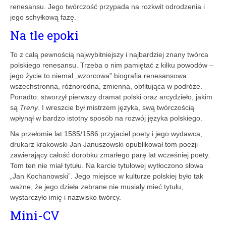
renesansu. Jego twórczość przypada na rozkwit odrodzenia i
jego schyłkową fazę.
Na tle epoki
To z całą pewnością najwybitniejszy i najbardziej znany twórca
polskiego renesansu. Trzeba o nim pamiętać z kilku powodów –
jego życie to niemal „wzorcowa” biografia renesansowa:
wszechstronna, różnorodna, zmienna, obfitująca w podróże.
Ponadto: stworzył pierwszy dramat polski oraz arcydzieło, jakim
są
Treny
. I wreszcie był mistrzem języka, swą twórczością
wpłynął w bardzo istotny sposób na rozwój języka polskiego.
Na przełomie lat 1585/1586 przyjaciel poety i jego wydawca,
drukarz krakowski Jan Januszowski opublikował tom poezji
zawierający całość dorobku zmarłego parę lat wcześniej poety.
Tom ten nie miał tytułu. Na karcie tytułowej wytłoczono słowa
„Jan Kochanowski”. Jego miejsce w kulturze polskiej było tak
ważne, że jego dzieła zebrane nie musiały mieć tytułu,
wystarczyło imię i nazwisko twórcy.
Mini-CV