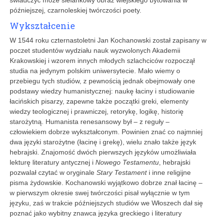
późniejszej, czarnoleskiej twórczości poety.
Wykształcenie
W 1544 roku czternastoletni Jan Kochanowski został zapisany w
poczet studentów wydziału nauk wyzwolonych Akademii
Krakowskiej i wzorem innych młodych szlachciców rozpoczął
studia na jedynym polskim uniwersytecie. Mało wiemy o
przebiegu tych studiów, z pewnością jednak obejmowały one
podstawy wiedzy humanistycznej: naukę łaciny i studiowanie
łacińskich pisarzy, zapewne także początki greki, elementy
wiedzy teologicznej i prawniczej, retorykę, logikę, historię
starożytną. Humanista renesansowy był – z reguły –
człowiekiem dobrze wykształconym. Powinien znać co najmniej
dwa języki starożytne (łacinę i grekę), wielu znało także język
hebrajski. Znajomość dwóch pierwszych języków umożliwiała
lekturę literatury antycznej i
Nowego Testamentu
, hebrajski
pozwalał czytać w oryginale
Stary Testament
i inne religijne
pisma żydowskie. Kochanowski wyjątkowo dobrze znał łacinę –
w pierwszym okresie swej twórczości pisał wyłącznie w tym
języku, zaś w trakcie późniejszych studiów we Włoszech dał się
poznać jako wybitny znawca języka greckiego i literatury