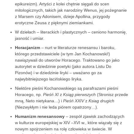
epikureizm). Artyści z kolei chętnie sięgali do scen
mitologicznych, takich jak narodziny Wenus, jej pożegnanie
z Marsem czy Adonisem, dzieje Apollina, przygody
erotyczne Zeusa z pięknymi ziemiankami.
W dziełach – literackich i plastycznych – ceniono harmonię,
jasność i umiar.
Horacjanizm
– nurt w literaturze renesansu i baroku,
którego przedstawiciele (w tym Jan Kochanowski!)
nawiązywali do utworów Horacego. Traktowano go jako
autorytet w dziedzinie poetyki (jako autora Listu Do
Pizonów) i w dziedzinie liryki – uważano go za
najwybitniejszego łacińskiego liryka.
Niektóre pieśni Kochanowskiego są parafrazami pieśni
Horacego, np.
Pieśń XI
z
Ksiąg pierwszych
(Stronisz przede
mną, Neto nietykana…) i
Pieśń XXIV
z
Ksiag drugich
(Niezwykłym i nie leda piórem opatrzony…).
Humanizm renesansowy
– zespół zjawisk zachodzących
w kulturze europejskiej w XIV –XVI w., które wiązały się z
nowym spojrzeniem na rolę człowieka w świecie. W