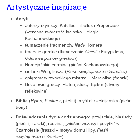
Artystyczne inspiracje
Antyk
autorzy rzymscy: Katullus, Tibullus i Propercjusz
(wczesna twórczość łacińska – elegie
Kochanowskiego)
tłumaczenie fragmentów
Iliady
Homera
tragedie greckie (tłumaczenie
Alcestis
Eurypidesa,
Odprawa posłów greckich
)
Horacjańskie carmina (pieśni Kochanowskiego)
sielanki Wergiliusza (
Pieśń świętojańska o Sobótce
)
epigramaty rzymskiego mistrza – Marcjalisa (fraszki)
filozofowie greccy: Platon, stoicy, Epikur (utwory
refleksyjne)
Biblia
(
Hymn
,
Psałterz
, pieśni); myśl chrześcijańska (pieśni,
treny)
Doświadczenia życia codziennego:
przyjaciele, biesiady
(pieśni, fraszki), rodzina, „wieśne wczasy i pożytki” w
Czarnolesie (fraszki – motyw domu i lipy,
Pieśń
świętojańska o Sobótce
).