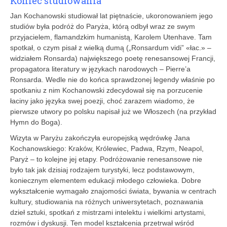
Koniec studiowania
Jan Kochanowski studiował lat piętnaście, ukoronowaniem jego
studiów była podróż do Paryża, którą odbył wraz ze swym
przyjacielem, flamandzkim humanistą, Karolem Utenhave. Tam
spotkał, o czym pisał z wielką dumą („Ronsardum vidi” «łac.» –
widziałem Ronsarda) największego poetę renesansowej Francji,
propagatora literatury w językach narodowych – Pierre’a
Ronsarda. Wedle nie do końca sprawdzonej legendy właśnie po
spotkaniu z nim Kochanowski zdecydował się na porzucenie
łaciny jako języka swej poezji, choć zarazem wiadomo, że
pierwsze utwory po polsku napisał już we Włoszech (na przykład
Hymn do Boga).
Wizyta w Paryżu zakończyła europejską wędrówkę Jana
Kochanowskiego: Kraków, Królewiec, Padwa, Rzym, Neapol,
Paryż – to kolejne jej etapy. Podróżowanie renesansowe nie
było tak jak dzisiaj rodzajem turystyki, lecz podstawowym,
koniecznym elementem edukacji młodego człowieka. Dobre
wykształcenie wymagało znajomości świata, bywania w centrach
kultury, studiowania na różnych uniwersytetach, poznawania
dzieł sztuki, spotkań z mistrzami intelektu i wielkimi artystami,
rozmów i dyskusji. Ten model kształcenia przetrwał wśród