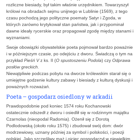
rozliczne biesiady, był takim właśnie urzędnikiem. Towarzyszył
królowi na obradach sejmu unijnego w Lublinie (1569), z tego
czasu pochodzą jego polityczne poematy Satyr i Zgoda, w
których zarówno krytykował stan państwa, jak i przypominał
dawne ideały rycerskie oraz propagował zgodę między stanami i
wyznaniami.
Swoje obowiązki obywatelskie poeta pojmował bardzo poważnie
i w późniejszym czasie, po odejściu z dworu. Świadczą o tym na
przykład
Pieśń V
z ks. II (
O spustoszeniu Podola
) czy
Odprawa
posłów greckich
.
Niewątpliwie podczas pobytu na dworze królewskim starał się o
umiejętne godzenie kultury zabawy i biesiady z kulturą dyskusji i
poważnych rozważań.
Poeta – gospodarz osiedlony w arkadii
Prawdopodobnie pod koniec 1574 roku Kochanowski
ostatecznie odszedł z dworu i osiedlił się w rodzinnym majątku
Czarnolas (nieopodal Radomia). Ożenił się z Dorotą
Podlodowską (około roku 1575) i zbudował swój dom: dwór
modrzewiowy, uznany później za symbol i polskości, i poezji
polskiej. Jako szczęśliwy mąż i ojciec gospodarzył w niewielkim