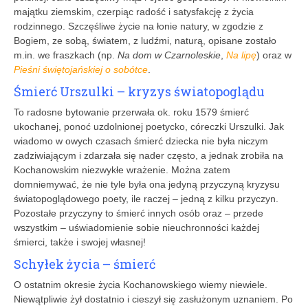
majątku ziemskim, czerpiąc radość i satysfakcję z życia
rodzinnego. Szczęśliwe życie na łonie natury, w zgodzie z
Bogiem, ze sobą, światem, z ludźmi, naturą, opisane zostało
m.in. we fraszkach (np.
Na dom w Czarnoleskie
,
Na lipę
) oraz w
Pieśni świętojańskiej o sobótce
.
Śmierć Urszulki – kryzys światopoglądu
To radosne bytowanie przerwała ok. roku 1579 śmierć
ukochanej, ponoć uzdolnionej poetycko, córeczki Urszulki. Jak
wiadomo w owych czasach śmierć dziecka nie była niczym
zadziwiającym i zdarzała się nader często, a jednak zrobiła na
Kochanowskim niezwykłe wrażenie. Można zatem
domniemywać, że nie tyle była ona jedyną przyczyną kryzysu
światopoglądowego poety, ile raczej – jedną z kilku przyczyn.
Pozostałe przyczyny to śmierć innych osób oraz – przede
wszystkim – uświadomienie sobie nieuchronności każdej
śmierci, także i swojej własnej!
Schyłek życia – śmierć
O ostatnim okresie życia Kochanowskiego wiemy niewiele.
Niewątpliwie żył dostatnio i cieszył się zasłużonym uznaniem. Po