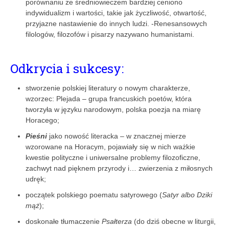
porównaniu ze średniowieczem bardziej ceniono
indywidualizm i wartości, takie jak życzliwość, otwartość,
przyjazne nastawienie do innych ludzi. -Renesansowych
filologów, filozofów i pisarzy nazywano humanistami.
Odkrycia i sukcesy:
stworzenie polskiej literatury o nowym charakterze,
wzorzec: Plejada – grupa francuskich poetów, która
tworzyła w języku narodowym, polska poezja na miarę
Horacego;
Pieśni
jako nowość literacka – w znacznej mierze
wzorowane na Horacym, pojawiały się w nich ważkie
kwestie polityczne i uniwersalne problemy filozoficzne,
zachwyt nad pięknem przyrody i… zwierzenia z miłosnych
udręk;
początek polskiego poematu satyrowego (
Satyr albo Dziki
mąż
);
doskonałe tłumaczenie
Psałterza
(do dziś obecne w liturgii,