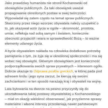
Jako prawdziwy humanista nie stronił Kochanowski od
obowiązków publicznych. Za taki obowiązek uważał
propagowanie określonych postaw w swej twórczości.
Wypowiadał się zatem często na temat spraw publicznych.
Stworzony przez niego wzorzec obywatela należy uzupełnić o
to, jak ukazywał wzór życia w ogóle – skromność, prostota,
umiar, refleksja nad sobą samym i światem, koniecznie:
obecność przyjaciół i wiara w sprawiedliwość Bożą – to ważne
elementy udanego życia.
A bycie obywatelem nakłada na człowieka dodatkowo potrzebę
pamiętania o tym, że żyje się w określonej społeczności i ma się
wobec niej obowiązki. Głównym obowiązkiem jest konieczność
podporządkowania swoich spraw prywatnych – interesom ogółu.
Dobrze ukazuje to
Odprawa posłów greckich
, w której pada pod
adresem króla i jego syna zarzut, że kierują się swoimi
zachciankami i w ten sposób narażają kraj i obywateli na wojnę.
Lata bytowania na dworze na pewno przyczyniły się do
ukształtowania takiej postawy obywatelskiej u Kochanowskiego
– miał on okazję wielokroć obserwować, jak przyziemne sprawy
materialne i własne interesy przesłaniają nawet państwowym