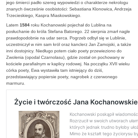
jego śmierci padło szereg wypowiedzi o charakterze nekrologu
znanych ówcześnie osobistości: Sebastiana Klonowica, Andrzeja
Trzecieskiego, Kaspra Miaskowskiego.
Latem
1584
roku Kochanowski pojechał do Lublina na
posłuchanie do króla Stefana Batorego. 22 sierpnia zmarł nagle
prawdopodobnie na udar serca. Pogrzeb odbył się w Lublinie,
uczestniczył w nim sam król oraz kanclerz Jan Zamojski, a także
inni dostojnicy. Niedługo potem ciało poety przewieziono do
Zwolenia (opodal Czarnolasu), gdzie został on pochowany w
kościele parafialnym w kaplicy rodowej. Na początku XVII wieku
córka poety, Ewa wystawiła tam istniejący do dziś,
przedstawiający popiersie poety, nagrobek z czerwonego
marmuru.