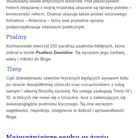
zbudowany wedle antycznych wzorców. Pod płaszczykiem
historii związanej z wojną trojańską ukazane są sprawy polskie –
konieczność reform. Dramat ukazuje także postać wzorowego
bohatera – Antenora – który swe prywatne sprawy
podporządkowuje interesom publicznym.
Psalmy
Kochanowski stworzył 150 parafraz psalmów biblijnych, które
zebrał w tomie
Psałterz Dawidów
. Są wyrazem jego żarliwej
wiary i miłości do Boga.
Treny
Cykl dziewiętnastu utworów lirycznych będących wyrazem bólu
po stracie dwuipółletniej córeczki oraz rozrachunkiem z sobą
samym i własną filozofią życiową. Na uwagę zasługują
Treny IX
i
XI, w których nie mówi się o Urszulce, lecz o załamującym się
światopoglądzie podmiotu lirycznego. Są one wyrazem
wątpliwości, niepokoju, zwątpienie w dobroć i sprawiedliwość
Boga.
Najważniejsze osoby w życiu