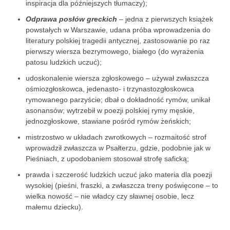
inspiracja dla póź­niejszych tłumaczy);
Odprawa posłów greckich
– jedna z pierwszych książek
powstałych w Warszawie, udana próba wprowadzenia do
literatury polskiej tragedii antycznej, zastosowanie po raz
pierwszy wiersza bezrymowego, białego (do wyrażenia
patosu ludzkich uczuć);
udoskonalenie wiersza zgłoskowego – używał zwłaszcza
ośmiozgłoskowca, jedenasto- i trzynastozgłoskowca
rymowanego parzyście; dbał o dokładność rymów, unikał
asonansów; wytrzebił w poezji polskiej rymy męskie,
jednozgłoskowe, stawiane pośród rymów żeńskich;
mistrzostwo w układach zwrotkowych – rozmaitość strof
wprowadził zwłaszcza w Psałterzu, gdzie, podobnie jak w
Pieśniach, z upodobaniem stosował strofę saficką;
prawda i szczerość ludzkich uczuć jako materia dla poezji
wysokiej (pieśni, fraszki, a zwłaszcza treny poświęcone – to
wielka nowość – nie władcy czy sławnej osobie, lecz
małemu dziecku).