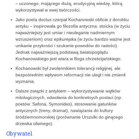
– uczonego, mającego dużą, erudycyjną wiedzę, którą
wykorzystywał w swej twórczości.
Jako poeta doctus czerpał Kochanowski obficie z dorobku
antyku – inspirowała go filozofia antyczna: stoicka (w życiu
najważniejszy jest umiar i nieuleganie nadmiernym
wzruszeniom) oraz epikurejska (w życiu bardzo ważne jest
unikanie przykrości i szukanie powodów do radości).
Jednak najważniejszą podstawą światopoglądu
Kochanowskiego jest wiara w Boga chrześcijańskiego.
Kochanowski był zwolennikiem tolerancji religijnej, ale
bezpośrednim wpływom reformacji nie uległ i nie zmienił
wyznania.
Dalsze związki z antykiem – wykorzystywanie wątków
mitologicznych, odwołania do konkretnych postaci (np.
poetów: Safona, Symonides), stosowanie gatunków
antycznych (treny, dramat), nawiązania do kultury
śródziemnomorskiej (porównanie Urszulki do ginącego
drzewka oliwnego).
Obywatel