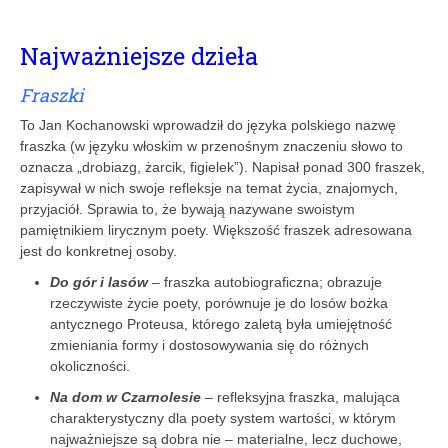
Najważniejsze dzieła
Fraszki
To Jan Kochanowski wprowadził do języka polskiego nazwę
fraszka (w języku włoskim w przenośnym znaczeniu słowo to
oznacza „drobiazg, żarcik, figielek”). Napisał ponad 300 fraszek,
zapisywał w nich swoje refleksje na temat życia, znajomych,
przyjaciół. Sprawia to, że bywają nazywane swoistym
pamiętnikiem lirycznym poety. Większość fraszek adresowana
jest do konkretnej osoby.
Do gór i lasów
– fraszka autobiograficzna; obrazuje
rzeczywiste życie poety, porównuje je do losów bożka
antycznego Proteusa, którego zaletą była umiejętność
zmieniania formy i dostosowywania się do różnych
okoliczności.
Na dom w Czarnolesie
– refleksyjna fraszka, malująca
charakterystyczny dla poety system wartości, w którym
najważniejsze są dobra nie – materialne, lecz duchowe,