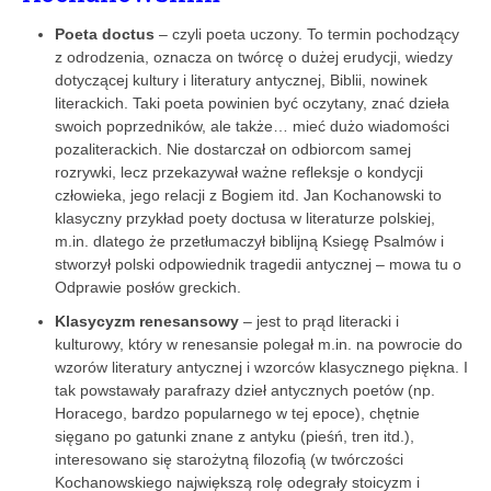
Poeta doctus
– czyli poeta uczony. To termin pochodzący
z odrodzenia, oznacza on twórcę o dużej erudycji, wiedzy
dotyczącej kultury i literatury antycznej, Biblii, nowinek
literackich. Taki poeta powinien być oczytany, znać dzieła
swoich poprzedników, ale także… mieć dużo wiadomości
pozaliterackich. Nie dostarczał on odbiorcom samej
rozrywki, lecz przekazywał ważne refleksje o kondycji
człowieka, jego relacji z Bogiem itd. Jan Kochanowski to
klasyczny przykład poety doctusa w literaturze polskiej,
m.in. dlatego że przetłumaczył biblijną Ksiegę Psalmów i
stworzył polski odpowiednik tragedii antycznej – mowa tu o
Odprawie posłów greckich.
Klasycyzm renesansowy
– jest to prąd literacki i
kulturowy, który w renesansie polegał m.in. na powrocie do
wzorów literatury antycznej i wzorców klasycznego piękna. I
tak powstawały parafrazy dzieł antycznych poetów (np.
Horacego, bardzo popularnego w tej epoce), chętnie
sięgano po gatunki znane z antyku (pieśń, tren itd.),
interesowano się starożytną filozofią (w twórczości
Kochanowskiego największą rolę odegrały stoicyzm i