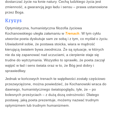
dostarczać życie na łonie natury. Cechą ludzkiego życia jest
zmienność, a gwarancją jego ładu i sensu – prawa ustanowione
przez Boga.
Kryzys
Optymistyczna, humanistyczna filozofia życiowa
Kochanowskiego uległa załamaniu w
Trenach
. W tym cyklu
utworów poeta dyskutuje sam ze sobą i z tym, co myślał o życiu.
Uświadomił sobie, że postawa stoicka, wiara w mądrość
kierującą światem bywa zwodnicza. Że są sytuacje, w których
nie da się zapanować nad uczuciami, a cierpienie staje się
trudne do wytrzymania. Wszystko to sprawiło, że poeta zaczął
wątpić w ład i sens świata oraz w to, że Bóg jest dobry i
sprawiedliwy.
Jednak w końcowych trenach te wątpliwości zostały częściowo
przezwyciężone, można powiedzieć, że Kochanowski wraca do
dawnego, humanistycznego światopoglądu, tyle, że – po
bolesnych przeżyciach – z dużą dozą ostrożności. Dlatego
postawę, jaką poeta prezentuje, możemy nazwać trudnym
optymizmem lub trudnym humanizmem.