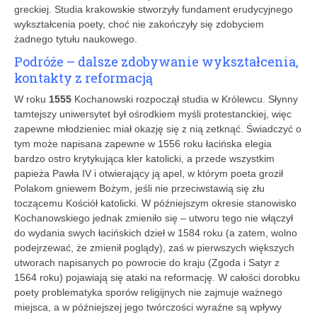
greckiej. Studia krakowskie stworzyły fundament erudycyjnego
wykształcenia poety, choć nie zakończyły się zdobyciem
żadnego tytułu naukowego.
Podróże – dalsze zdobywanie wykształcenia,
kontakty z reformacją
W roku
1555
Kochanowski rozpoczął studia w Królewcu. Słynny
tamtejszy uniwersytet był ośrodkiem myśli protestanckiej, więc
zapewne młodzieniec miał okazję się z nią zetknąć. Świadczyć o
tym może napisana zapewne w 1556 roku łacińska elegia
bardzo ostro krytykująca kler katolicki, a przede wszystkim
papieża Pawła IV i otwierający ją apel, w którym poeta groził
Polakom gniewem Bożym, jeśli nie przeciwstawią się złu
toczącemu Kościół katolicki. W późniejszym okresie stanowisko
Kochanowskiego jednak zmieniło się – utworu tego nie włączył
do wydania swych łacińskich dzieł w 1584 roku (a zatem, wolno
podejrzewać, że zmienił poglądy), zaś w pierwszych większych
utworach napisanych po powrocie do kraju (Zgoda i Satyr z
1564 roku) pojawiają się ataki na reformację. W całości dorobku
poety problematyka sporów religijnych nie zajmuje ważnego
miejsca, a w późniejszej jego twórczości wyraźne są wpływy