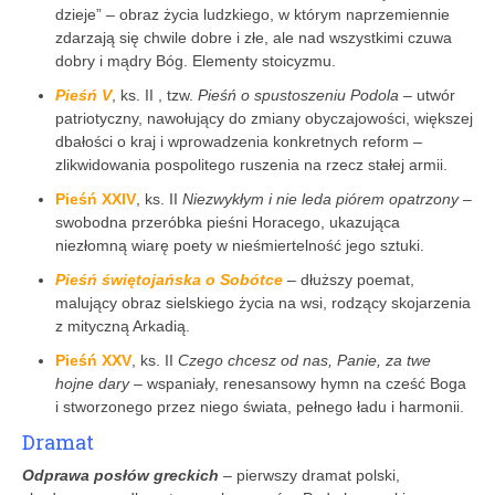
dzieje” – obraz życia ludzkiego, w którym naprzemiennie
zdarzają się chwile dobre i złe, ale nad wszystkimi czuwa
dobry i mądry Bóg. Elementy stoicyzmu.
Pieśń V
, ks. II , tzw.
Pieśń o spustoszeniu Podola
– utwór
patriotyczny, nawołujący do zmiany obyczajowości, większej
dbałości o kraj i wprowadzenia konkretnych reform –
zlikwidowania pospolitego ruszenia na rzecz stałej armii.
Pieśń XXIV
, ks. II
Niezwykłym i nie leda piórem opatrzony
–
swobodna przeróbka pieśni Horacego, ukazująca
niezłomną wiarę poety w nieśmiertelność jego sztuki.
Pieśń świętojańska o Sobótce
– dłuższy poemat,
malujący obraz sielskiego życia na wsi, rodzący skojarzenia
z mityczną Arkadią.
Pieśń XXV
, ks. II
Czego chcesz od nas, Panie, za twe
hojne dary
– wspaniały, renesansowy hymn na cześć Boga
i stworzonego przez niego świata, pełnego ładu i harmonii.
Dramat
Odprawa posłów greckich
– pierwszy dramat polski,