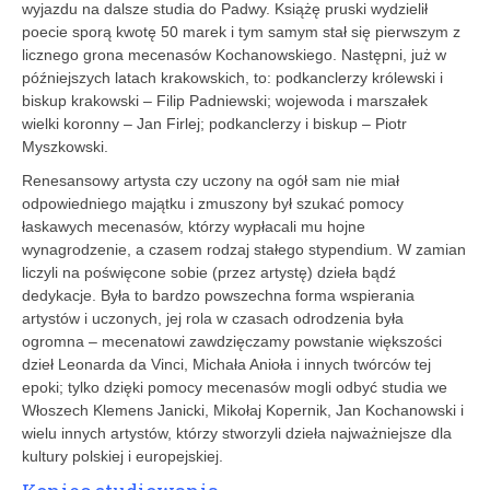
wyjazdu na dalsze studia do Padwy. Książę pruski wydzielił
poecie sporą kwotę 50 marek i tym samym stał się pierwszym z
licznego grona mecenasów Kochanowskiego. Następni, już w
późniejszych latach krakowskich, to: podkanclerzy królewski i
biskup krakowski – Filip Padniewski; wojewoda i marszałek
wielki koronny – Jan Firlej; podkanclerzy i biskup – Piotr
Myszkowski.
Renesansowy artysta czy uczony na ogół sam nie miał
odpowiedniego majątku i zmuszony był szukać pomocy
łaskawych mecenasów, którzy wypłacali mu hojne
wynagrodzenie, a czasem rodzaj stałego stypendium. W zamian
liczyli na poświęcone sobie (przez artystę) dzieła bądź
dedykacje. Była to bardzo powszechna forma wspierania
artystów i uczonych, jej rola w czasach odrodzenia była
ogromna – mecenatowi zawdzięczamy powstanie większości
dzieł Leonarda da Vinci, Michała Anioła i innych twórców tej
epoki; tylko dzięki pomocy mecenasów mogli odbyć studia we
Włoszech Klemens Janicki, Mikołaj Kopernik, Jan Kochanowski i
wielu innych artystów, którzy stworzyli dzieła najważniejsze dla
kultury polskiej i europejskiej.