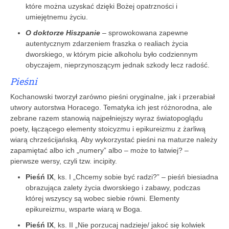
które można uzyskać dzięki Bożej opatrzności i
umiejętnemu życiu.
O doktorze Hiszpanie
– sprowokowana ­zapewne
autentycznym zdarzeniem fraszka o realiach życia
dworskiego, w którym picie alkoholu było codziennym
obyczajem, nieprzynoszącym jednak szkody lecz radość.
Pieśni
Kochanowski tworzył zarówno pieśni oryginalne, jak i przerabiał
utwory autorstwa Horacego. Tematyka ich jest różnorodna, ale
zebrane razem stanowią najpełniejszy wyraz światopoglądu
poety, łączącego elementy stoicyzmu i epikureizmu z żarliwą
wiarą chrześcijańską. Aby wykorzystać pieśni na maturze należy
zapamiętać albo ich „numery” albo – może to łatwiej? –
pierwsze wersy, czyli tzw. incipity.
Pieśń IX
, ks. I „Chcemy sobie być radzi?” – pieśń biesiadna
obrazująca zalety życia dworskiego i zabawy, podczas
której wszyscy są wobec siebie równi. Elementy
epikureizmu, wsparte wiarą w Boga.
Pieśń IX
, ks. II „Nie porzucaj nadzieje/ jakoć się kolwiek