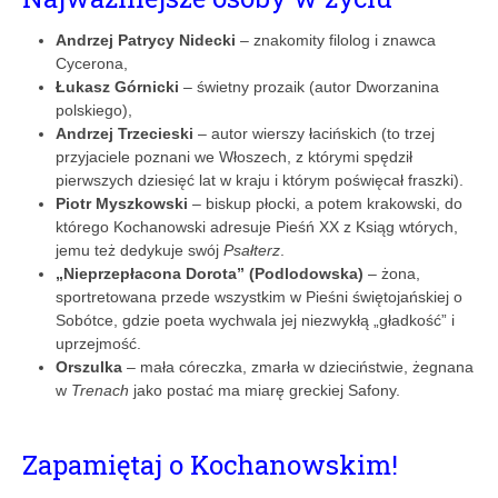
Andrzej Patrycy Nidecki
– znakomity filolog i znawca
Cycerona,
Łukasz Górnicki
– świetny prozaik (autor Dworzanina
polskiego),
Andrzej Trzecieski
– autor wierszy łacińskich (to trzej
przyjaciele poznani we Włoszech, z którymi spędził
pierwszych dziesięć lat w kraju i którym poświęcał fraszki).
Piotr Myszkowski
– biskup płocki, a potem krakowski, do
którego Kochanowski adresuje Pieśń XX z Ksiąg wtórych,
jemu też dedykuje swój
Psałterz
.
„Nieprzepłacona Dorota” (Podlodowska)
– żona,
sportretowana przede wszystkim w Pieśni świętojańskiej o
Sobótce, gdzie poeta wychwala jej niezwykłą „gładkość” i
uprzejmość.
Orszulka
– mała córeczka, zmarła w dzieciństwie, żegnana
w
Trenach
jako postać ma miarę greckiej Safony.
Zapamiętaj o Kochanowskim!