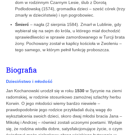
dom w rodzinnym Czarnym Lesie, ślub z Dorotą
Podlodowską (1574), gromadka dzieci – sześć córek (trzy
zmarły w dzieciństwie) i syn pogrobowiec.
Śmierć
– nagła (2 sierpnia 1584). Zmarł w Lublinie, gdy
wybierał się na sejm do króla, u którego miał dochodzić
sprawiedliwości w sprawie zamordowanego w Turcji brata
żony. Pochowany został w kaplicy kościoła w Zwoleniu –
tego samego, w którym pełnił funkcję proboszcza.
Biografia
Dzieciństwo i młodość
Jan Kochanowski urodził się w roku
1530
w Sycynie na ziemi
radomskiej, w rodzinie stosunkowo zamożnej szlachty herbu
Korwin. O jego młodości wiemy bardzo niewiele –
prawdopodobnie jego rodzice przykładali dużą wagę do
wykształcenia swoich dzieci, skoro dwaj młodsi bracia Jana –
Mikołaj i Andrzej – również zostali uczonymi poetami. Wydaje
się, że rodzina wiodła dobre, satysfakcjonujące życie, o czym
świadczyć może sielankowy obraz wiejskiego bytowania w