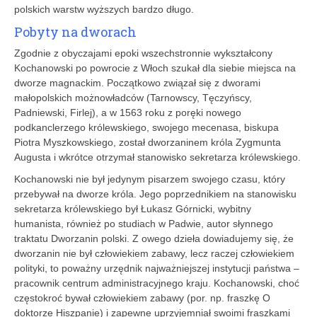
polskich warstw wyższych bardzo długo.
Pobyty na dworach
Zgodnie z obyczajami epoki wszechstronnie wykształcony
Kochanowski po powrocie z Włoch szukał dla siebie miejsca na
dworze magnackim. Początkowo związał się z dworami
małopolskich możnowładców (Tarnowscy, Tęczyńscy,
Padniewski, Firlej), a w 1563 roku z poręki nowego
podkanclerzego królewskiego, swojego mecenasa, biskupa
Piotra Myszkowskiego, został dworzaninem króla Zygmunta
Augusta i wkrótce otrzymał stanowisko sekretarza królewskiego.
Kochanowski nie był jedynym pisarzem swojego czasu, który
przebywał na dworze króla. Jego poprzednikiem na stanowisku
sekretarza królewskiego był Łukasz Górnicki, wybitny
humanista, również po studiach w Padwie, autor słynnego
traktatu Dworzanin polski. Z owego dzieła dowiadujemy się, że
dworzanin nie był człowiekiem zabawy, lecz raczej człowiekiem
polityki, to poważny urzędnik najważniejszej instytucji państwa –
pracownik centrum administracyjnego kraju. Kochanowski, choć
częstokroć bywał człowiekiem zabawy (por. np. fraszkę O
doktorze Hiszpanie) i zapewne uprzyjemniał swoimi fraszkami