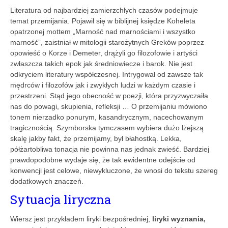
Literatura od najbardziej zamierzchłych czasów podejmuje
temat przemijania. Pojawił się w biblijnej księdze Koheleta
opatrzonej mottem „Marność nad marnościami i wszystko
marność”, zaistniał w mitologii starożytnych Greków poprzez
opowieść o Korze i Demeter, drążyli go filozofowie i artyści
zwłaszcza takich epok jak średniowiecze i barok. Nie jest
odkryciem literatury współczesnej. Intrygował od zawsze tak
mędrców i filozofów jak i zwykłych ludzi w każdym czasie i
przestrzeni. Stąd jego obecność w poezji, która przyzwyczaiła
nas do powagi, skupienia, refleksji … O przemijaniu mówiono
tonem nierzadko ponurym, kasandrycznym, nacechowanym
tragicznością. Szymborska tymczasem wybiera dużo lżejszą
skalę jakby fakt, że przemijamy, był błahostką. Lekka,
półżartobliwa tonacja nie powinna nas jednak zwieść. Bardziej
prawdopodobne wydaje się, że tak ewidentne odejście od
konwencji jest celowe, niewykluczone, że wnosi do tekstu szereg
dodatkowych znaczeń.
Sytuacja liryczna
Wiersz jest przykładem liryki bezpośredniej,
liryki wyznania,