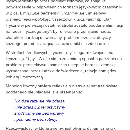
wypowiedzianego przez podmiot zbiorowy, co znajduje
potwierdzenie w odpowiednich formach językowych: czasowniki
w 2 os. l. mn.:
„nie będziemy”,
„różnimy się”
, imiesłowy
„uśmiechnięci wpółobjęci
”, rzeczownik
„uczniami”
itp. „Ja”
liryczne w pierwszej i ostatniej strofie zostało poddane eliminacji
na rzecz lirycznego „my”, by refleksji o przemijaniu nadać
charakter bardziej uniwersalny: problem przecież dotyczy
każdego, przed niszczącą siłą czasu nikt nie zdoła uciec.
W strofach środkowych liryczne „my” ulega rozdwojeniu na
liryczne „ja” i „ty”. Wiąże się to ze zmianą sposobu patrzenia na
problem: perspektywa kosmiczna ustępuje bardziej ziemskiej,
wyznaczonej przez ludzkie doświadczenie, relację pomiędzy
kobietą i mężczyzną.
Monolog liryczny otwiera refleksja o nietrwałej naturze świata
poddanego nieubłaganej sile przemijania:
Nic dwa razy się nie zdarza
i nie zdarzy. Z tej przyczyny
zrodziliśmy się bez wprawy
i pomrzemy bez rutyny.
Rzeczywistość, w której żyjemy, jest płynna, dynamiczna jak