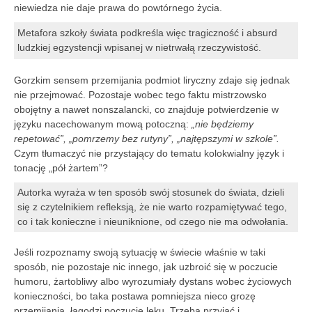
niewiedza nie daje prawa do powtórnego życia.
Metafora szkoły świata podkreśla więc tragiczność i absurd
ludzkiej egzystencji wpisanej w nietrwałą rzeczywistość.
Gorzkim sensem przemijania podmiot liryczny zdaje się jednak
nie przejmować. Pozostaje wobec tego faktu mistrzowsko
obojętny a nawet nonszalancki, co znajduje potwierdzenie w
języku nacechowanym mową potoczną:
„nie będziemy
repetować”, „pomrzemy bez rutyny”, „najtępszymi w szkole”.
Czym tłumaczyć nie przystający do tematu kolokwialny język i
tonację „pół żartem”?
Autorka wyraża w ten sposób swój stosunek do świata, dzieli
się z czytelnikiem refleksją, że nie warto rozpamiętywać tego,
co i tak konieczne i nieuniknione, od czego nie ma odwołania.
Jeśli rozpoznamy swoją sytuację w świecie właśnie w taki
sposób, nie pozostaje nic innego, jak uzbroić się w poczucie
humoru, żartobliwy albo wyrozumiały dystans wobec życiowych
konieczności, bo taka postawa pomniejsza nieco grozę
przemijania, łagodzi poczucie lęku. Trzeba przyjąć i