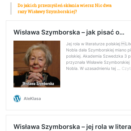
Do jakich przemyśleń skłania wiersz Nic dwa
razy Wisławy Szymborskiej?