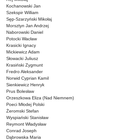
Kochanowski Jan
Szekspir William
Sęp-Szarzyński Mikołaj
Morsztyn Jan Andrzej
Naborowski Daniel
Potocki Wacław
Krasicki Ignacy
Mickiewicz Adam
Słowacki Juliusz
Krasiński Zygmunt
Fredro Aleksander
Norwid Cyprian Kamil
Sienkiewicz Henryk
Prus Bolesław
Orzeszkowa Eliza (Nad Niemnem)
Poeci Młodej Polski
Żeromski Stefan
Wyspiański Stanisław
Reymont Władysław
Conrad Joseph
Dąbrowska Maria