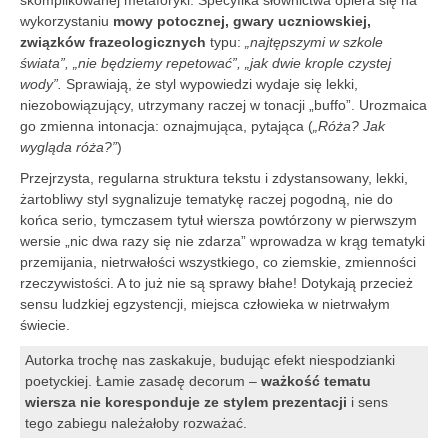
skomplikowanej metaforyki. Specyfika słownictwa opiera się na
wykorzystaniu
mowy potocznej, gwary uczniowskiej,
związków frazeologicznych
typu:
„najtępszymi w szkole
świata”, „nie będziemy repetować”, „jak dwie krople czystej
wody”.
Sprawiają, że styl wypowiedzi wydaje się lekki,
niezobowiązujący, utrzymany raczej w tonacji „buffo”. Urozmaica
go zmienna intonacja: oznajmująca, pytająca (
„Róża? Jak
wygląda
róża?”
)
Przejrzysta, regularna struktura tekstu i zdystansowany, lekki,
żartobliwy styl sygnalizuje tematykę raczej pogodną, nie do
końca serio, tymczasem tytuł wiersza powtórzony w pierwszym
wersie „nic dwa razy się nie zdarza” wprowadza w krąg tematyki
przemijania, nietrwałości wszystkiego, co ziemskie, zmienności
rzeczywistości. A to już nie są sprawy błahe! Dotykają przecież
sensu ludzkiej egzystencji, miejsca człowieka w nietrwałym
świecie.
Autorka trochę nas zaskakuje, budując efekt niespodzianki
poetyckiej. Łamie zasadę decorum –
ważkość tematu
wiersza nie koresponduje ze stylem prezentacji
i sens
tego zabiegu należałoby rozważać.