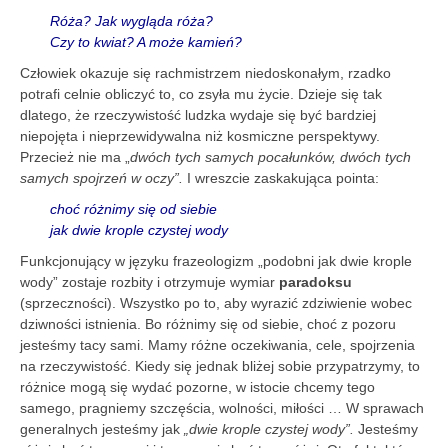
Róża? Jak wygląda róża?
Czy to kwiat? A może kamień?
Człowiek okazuje się rachmistrzem niedoskonałym, rzadko
potrafi celnie obliczyć to, co zsyła mu życie. Dzieje się tak
dlatego, że rzeczywistość ludzka wydaje się być bardziej
niepojęta i nieprzewidywalna niż kosmiczne perspektywy.
Przecież nie ma „
dwóch tych samych pocałunków, dwóch tych
samych spojrzeń w oczy”.
I wreszcie zaskakująca pointa:
choć różnimy się od siebie
jak dwie krople czystej wody
Funkcjonujący w języku frazeologizm „podobni jak dwie krople
wody” zostaje rozbity i otrzymuje wymiar
paradoksu
(sprzeczności). Wszystko po to, aby wyrazić zdziwienie wobec
dziwności istnienia. Bo różnimy się od siebie, choć z pozoru
jesteśmy tacy sami. Mamy różne oczekiwania, cele, spojrzenia
na rzeczywistość. Kiedy się jednak bliżej sobie przypatrzymy, to
różnice mogą się wydać pozorne, w istocie chcemy tego
samego, pragniemy szczęścia, wolności, miłości … W sprawach
generalnych jesteśmy jak
„dwie krople czystej wody”.
Jesteśmy