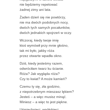
nie będziemy repetować
żadnej zimy ani lata.
Żaden dzień się nie powtórzy,
nie ma dwóch podobnych nocy,
dwóch tych samych pocałunków,
dwóch jednakich spojrzeń w oczy.
Wczoraj, kiedy twoje imię
ktoś wymówił przy mnie głośno,
tak mi było, jakby róża
przez otwarte wpadła okno.
Dziś, kiedy jesteśmy razem,
odwróciłam twarz ku ścianie.
Róża? Jak wygląda róża?
Czy to kwiat? A może kamień?
Czemu ty się, zła godzino,
z niepotrzebnym mieszasz lękiem?
Jesteś – a więc musisz minąć.
Miniesz – a więc to jest piękne.
Uśmiechnięci, wpółobjęci