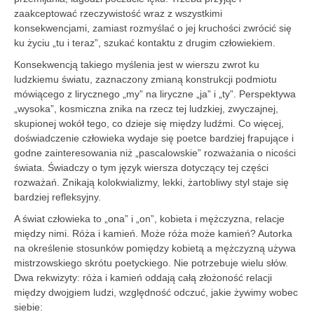
zaakceptować rzeczywistość wraz z wszystkimi
konsekwencjami, zamiast rozmyślać o jej kruchości zwrócić się
ku życiu „tu i teraz”, szukać kontaktu z drugim człowiekiem.
Konsekwencją takiego myślenia jest w wierszu zwrot ku
ludzkiemu światu, zaznaczony zmianą konstrukcji podmiotu
mówiącego z lirycznego „my” na liryczne „ja” i „ty”. Perspektywa
„wysoka”, kosmiczna znika na rzecz tej ludzkiej, zwyczajnej,
skupionej wokół tego, co dzieje się między ludźmi. Co więcej,
doświadczenie człowieka wydaje się poetce bardziej frapujące i
godne zainteresowania niż „pascalowskie” rozważania o nicości
świata. Świadczy o tym język wiersza dotyczący tej części
rozważań. Znikają kolokwializmy, lekki, żartobliwy styl staje się
bardziej refleksyjny.
A świat człowieka to „ona” i „on”, kobieta i mężczyzna, relacje
między nimi. Róża i kamień. Może róża może kamień? Autorka
na określenie stosunków pomiędzy kobietą a mężczyzną używa
mistrzowskiego skrótu poetyckiego. Nie potrzebuje wielu słów.
Dwa rekwizyty: róża i kamień oddają całą złożoność relacji
między dwojgiem ludzi, względność odczuć, jakie żywimy wobec
siebie: