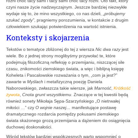
różni choć tacy sami i tacy sami choć tacy różni. Oto fakt, który
czyni nasze życie nadzwyczajnym. Jeszcze bardziej niezwykłe
wydaje się to, że mino wszystkiego, co nas dzieli,
„próbujemy
szukać zgody”
, pragniemy porozumienia, w kontakcie z drugim
człowiekiem szukając potwierdzenia na wartość istnienia.
Konteksty i skojarzenia
Tekstów o tematyce zbliżonej do tej z wiersza
Nic dwa razy
jest
wiele. Bo z jednej strony moglibyśmy przywołać te, które
podejmują filozoficzną refleksję o przemijaniu, niszczącej sile
czasu, znikomości ziemskiego świata, a więc i biblijną księgę
Koheleta i Pascalowskie rozważania o tym, „com ja jest?”
zawarte w
Myślach
i metafizyczną poezję Daniela
Naborowskiego, zwłaszcza takie wiersze, jak
Marność
,
Krótkość
żywota
,
Cnota grunt wszystkiemu
. Znaczące w tej kwestii będą
również sonety Mikołaja Sępa-Szarzyńskiego „O nietrwałej
miłości …” czy
O wojnie naszej…
manifestujące postawę
dramatycznego rozdarcia pomiędzy pokusami ziemskiego
świata skażonego grozą przemijania a dążeniem do osiągnięcia
duchowej doskonałości.
Wśród tekstów bardziej współczesnych warto wspomnieć o