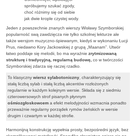
spróbujemy szukać zgody,
choć różnimy się od siebie
jak dwie krople czystej wody.
Jeden z powszechnie znanych wierszy Wisławy Szymborskiej
popularność swą zawdzięcza nie tylko szkolnej lekturze ale
także wersjom muzyczno-śpiewanym, kiedyś w wykonaniu Łucji
Prus, niedawno Kory Jackowskiej z grupą „Maanam”. Utwór
łatwo poddaje się melodii, bo ma wyraźnie
zrytmizowaną
strukturę i tradycyjną, regularną budowę,
co w twórczości
Szymborskiej zdarza się raczej rzadko.
To klasyczny
wiersz sylabotoniczny
, charakteryzujący się
stałą liczbą sylab i stałą liczbą akcentów rozłożonych
regularnie w każdym kolejnym wersie. Składa się z siedmiu
czterowersowych strof pisanych płynnym
ośmiozgłoskowcem
a efekt melodyjności wzmacnia ponadto
przeważnie regularny porządek rymów żeńskich w wersie
drugim i czwartym w każdej strofie.
Harmonijną konstrukcję wypełnia prosty, bezpośredni język, bez