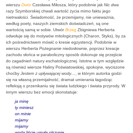
wierszu
Dwór
Czesława Miłosza, który podobnie jak
Nic dwa
razy
Szymborskiej chwali wartość życia mimo faktu jego
nietrwałości. Świadomość, że przemijamy, nie unieważnia,
według poety, naszych ziemskich doświadczeń, są one
wartością samą w sobie. Utwór
Brzeg
Zbigniewa Herberta
odwołuje się do motywów mitologicznych (Charon, Styks), by za
ich pośrednictwem mówić o kresie egzystencji. Podobnie w
wierszu Herberta
Pożegnanie
niedosłownie, poprzez kreacje
zachodu słońca w paraboliczny sposób dokonuje się przejście
do zagadnień natury eschatologicznej. Istotne w tym względzie
są również wiersze Haliny Poświatowskiej, spokojne, wyciszone
choćby
Jestem z upływającej wody…
, w którym autorka godzi
się na własną przemijalność, dramat umierania łagodząc
refleksją o przenikaniu się świata ludzkiego i świata przyrody. W
innym wierszu bez emocji skonstatuje:
ja minę
ty miniesz
on minie
mijamy
mijamy
woda liście umyła olszynie