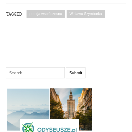
TAGGED
poezja wspłóczesna
Wisława Szymborka
PODYSKUTUJ: