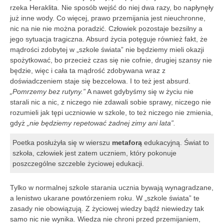
rzeka Heraklita. Nie sposób wejść do niej dwa razy, bo napłynęły
już inne wody. Co więcej, prawo przemijania jest nieuchronne,
nic na nie nie można poradzić. Człowiek pozostaje bezsilny a
jego sytuacja tragiczna. Absurd życia potęguje również fakt, że
mądrości zdobytej w „szkole świata” nie będziemy mieli okazji
spożytkować, bo przecież czas się nie cofnie, drugiej szansy nie
będzie, więc i cała ta mądrość zdobywana wraz z
doświadczeniem staje się bezcelowa. I to też jest absurd.
„Pomrzemy bez rutyny.”
A nawet gdybyśmy się w życiu nie
starali nic a nic, z niczego nie zdawali sobie sprawy, niczego nie
rozumieli jak tępi uczniowie w szkole, to też niczego nie zmienia,
gdyż
„nie będziemy repetować żadnej zimy ani lata”.
Poetka posłużyła się w wierszu
metaforą
edukacyjną. Świat to
szkoła, człowiek jest zatem uczniem, który pokonuje
poszczególne szczeble życiowej edukacji.
Tylko w normalnej szkole starania ucznia bywają wynagradzane,
a lenistwo ukarane powtórzeniem roku. W „szkole świata” te
zasady nie obowiązują. Z życiowej wiedzy bądź niewiedzy tak
samo nic nie wynika. Wiedza nie chroni przed przemijaniem,