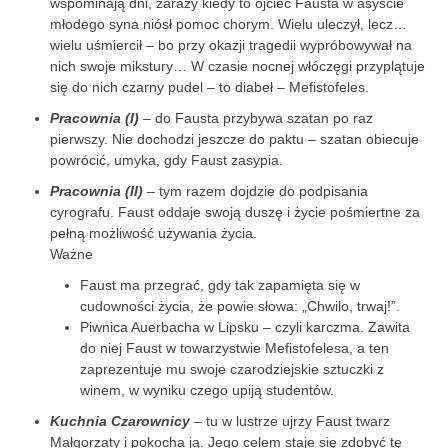
wspominają dni, zarazy kiedy to ojciec Fausta w asyście
młodego syna niósł pomoc chorym. Wielu uleczył, lecz…
wielu uśmiercił – bo przy okazji tragedii wypróbowywał na
nich swoje mikstury… W czasie nocnej włóczęgi przyplątuje
się do nich czarny pudel – to diabeł – Mefistofeles.
Pracownia (I)
– do Fausta przybywa szatan po raz
pierwszy. Nie dochodzi jeszcze do paktu – szatan obiecuje
powrócić, umyka, gdy Faust zasypia.
Pracownia (II)
– tym razem dojdzie do podpisania
cyrografu. Faust oddaje swoją duszę i życie pośmiertne za
pełną możliwość używania życia.
Ważne
Faust ma przegrać, gdy tak zapamięta się w
cudowności życia, że powie słowa: „Chwilo, trwaj!”.
Piwnica Auerbacha w Lipsku – czyli karczma. Zawita
do niej Faust w towarzystwie Mefistofelesa, a ten
zaprezentuje mu swoje czarodziejskie sztuczki z
winem, w wyniku czego upiją studentów.
Kuchnia Czarownicy
– tu w lustrze ujrzy Faust twarz
Małgorzaty i pokocha ją. Jego celem staje się zdobyć tę