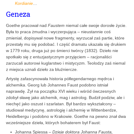
Kordianie
…
Geneza
Goethe pracował nad
Faustem
niemal całe swoje dorosłe życie.
Była to praca żmudna i wyczerpująca – nieustannie coś
zmieniał, dopisywał nowe fragmenty, wyrzucał zaś partie, które
przestały mu się podobać. I część dramatu ukazała się drukiem
w 1779 roku, druga już po śmierci twórcy (1832). Dzieło nie
spotkało się z entuzjastycznym przyjęciem – racjonaliści
zarzucali autorowi kuglarstwo i mistycyzm. Teolodzy zaś niemal
z miejsca uznali dzieło za bluźniercze.
Artystę zafascynowała historia półlegendarnego mędrca i
alchemika. Georg lub Johannes Faust podobno istniał
naprawdę. Żył na początku XVI wieku i wśród ówczesnych
zdobył sławę jako alchemik, mag i astrolog. Budził podziw, ale i
niechęć jako oszust i szarlatan. Był bardzo wykształcony –
studiował medycynę, astrologię i alchemię w Wittenberdze,
Heidelbergu i podobno w Krakowie. Goethe na pewno znał dwa
wcześniejsze dzieła, których bohaterem był Faust:
Johanna Spiessa –
Dzieje doktora Johanna Fausta,