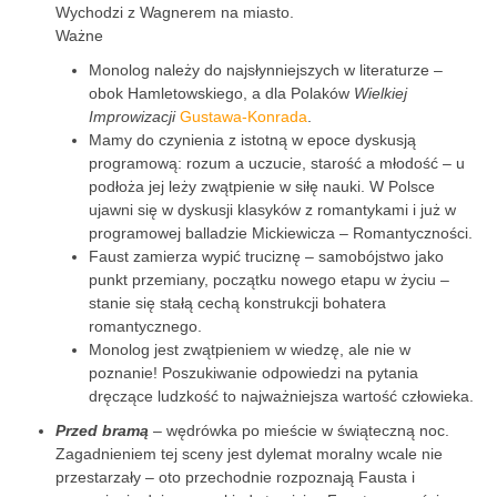
Wychodzi z Wagnerem na miasto.
Ważne
Monolog należy do najsłynniejszych w literaturze –
obok Hamletowskiego, a dla Polaków
Wielkiej
Improwizacji
Gustawa-Konrada
.
Mamy do czynienia z istotną w epoce dyskusją
programową: rozum a uczucie, starość a młodość – u
podłoża jej leży zwątpienie w siłę nauki. W Polsce
ujawni się w dyskusji klasyków z romantykami i już w
programowej balladzie Mickiewicza – Romantyczności.
Faust zamierza wypić truciznę – samobójstwo jako
punkt przemiany, początku nowego etapu w życiu –
stanie się stałą cechą konstrukcji bohatera
romantycznego.
Monolog jest zwątpieniem w wiedzę, ale nie w
poznanie! Poszukiwanie odpowiedzi na pytania
dręczące ludzkość to najważniejsza wartość człowieka.
Przed bramą
– wędrówka po mieście w świąteczną noc.
Zagadnieniem tej sceny jest dylemat moralny wcale nie
przestarzały – oto przechodnie rozpoznają Fausta i