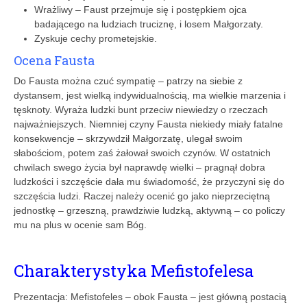
Wrażliwy – Faust przejmuje się i postępkiem ojca
badającego na ludziach truciznę, i losem Małgorzaty.
Zyskuje cechy prometejskie.
Ocena Fausta
Do Fausta można czuć sympatię – patrzy na siebie z
dystansem, jest wielką indywidualnością, ma wielkie marzenia i
tęsknoty. Wyraża ludzki bunt przeciw niewiedzy o rzeczach
najważniejszych. Niemniej czyny Fausta niekiedy miały fatalne
konsekwencje – skrzywdził Małgorzatę, ulegał swoim
słabościom, potem zaś żałował swoich czynów. W ostatnich
chwilach swego życia był naprawdę wielki – pragnął dobra
ludzkości i szczęście dała mu świadomość, że przyczyni się do
szczęścia ludzi. Raczej należy ocenić go jako nieprzeciętną
jednostkę – grzeszną, prawdziwie ludzką, aktywną – co policzy
mu na plus w ocenie sam Bóg.
Charakterystyka Mefistofelesa
Prezentacja: Mefistofeles – obok Fausta – jest główną postacią