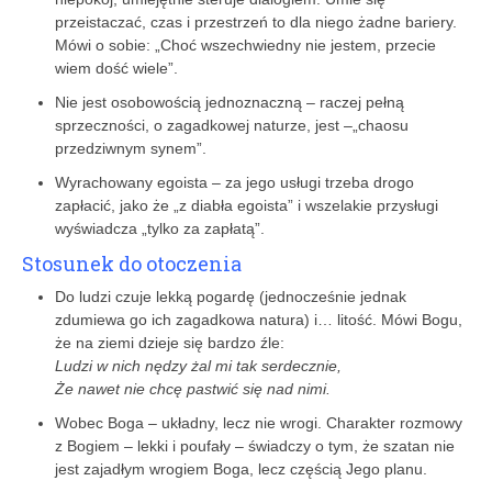
przeistaczać, czas i przestrzeń to dla niego żadne bariery.
Mówi o sobie: „Choć wszechwiedny nie jestem, przecie
wiem dość wiele”.
Nie jest osobowością jednoznaczną – raczej pełną
sprzeczności, o zagadkowej naturze, jest –„chaosu
przedziwnym synem”.
Wyrachowany egoista – za jego usługi trzeba drogo
zapłacić, jako że „z diabła egoista” i wszelakie przysługi
wyświadcza „tylko za zapłatą”.
Stosunek do otoczenia
Do ludzi czuje lekką pogardę (jednocześnie jednak
zdumiewa go ich zagadkowa natura) i… litość. Mówi Bogu,
że na ziemi dzieje się bardzo źle:
Ludzi w nich nędzy żal mi tak serdecznie,
Że nawet nie chcę pastwić się nad nimi.
Wobec Boga – układny, lecz nie wrogi. Charakter rozmowy
z Bogiem – lekki i poufały – świadczy o tym, że szatan nie
jest zajadłym wrogiem Boga, lecz częścią Jego planu.