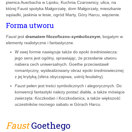
piwnica Auerbacha w Lipsku, Kuchnia Czarownicy, ulica, na
której Faust spotyka Małgorzatę, dom Małgorzaty, mieszkanie
sąsiadki, jaskinia w lesie, ogród Marty, Góry Harcu, więzienie.
Forma utworu
Faust
jest
dramatem filozoficzno-symbolicznym
, bogatym w
elementy realistyczne i fantastyczne.
W swej formie nawiązuje także do epoki średniowiecza:
jego sens jest ogólny, sprawiając, że przesłanie utworu
nabiera cech uniwersalnych. Goethe przeciwstawił
romantyczny, wyidealizowany obraz epoki średniowiecznej
z jej krytyką (sfera obyczajowa, ustrój feudalny).
Faust
pełen jest treści symbolicznych i alegorycznych. Do
konwencji fantastyki należy postać diabła, a także mówiące
zwierzęta: Koczkodan i Koczkodanica, a także większość
uczestników nocnego sabatu w Górach Harcu.
Faust
Goethego