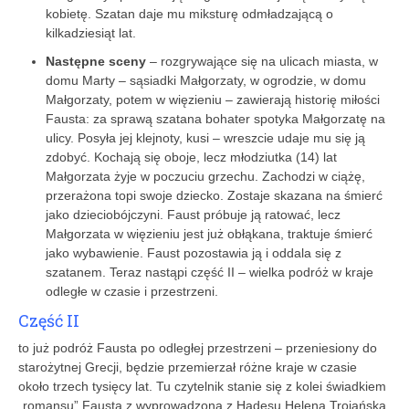
kobietę. Szatan daje mu miksturę odmładzającą o
kilkadziesiąt lat.
Następne sceny
– rozgrywające się na ulicach miasta, w
domu Marty – sąsiadki Małgorzaty, w ogrodzie, w domu
Małgorzaty, potem w więzieniu – zawierają historię miłości
Fausta: za sprawą szatana bohater spotyka Małgorzatę na
ulicy. Posyła jej klejnoty, kusi – wreszcie udaje mu się ją
zdobyć. Kochają się oboje, lecz młodziutka (14) lat
Małgorzata żyje w poczuciu grzechu. Zachodzi w ciążę,
przerażona topi swoje dziecko. Zostaje skazana na śmierć
jako dzieciobójczyni. Faust próbuje ją ratować, lecz
Małgorzata w więzieniu jest już obłąkana, traktuje śmierć
jako wybawienie. Faust pozostawia ją i oddala się z
szatanem. Teraz nastąpi część II – wielka podróż w kraje
odległe w czasie i przestrzeni.
Część II
to już podróż Fausta po odległej przestrzeni – przeniesiony do
starożytnej Grecji, będzie przemierzał różne kraje w czasie
około trzech tysięcy lat. Tu czytelnik stanie się z kolei świadkiem
„romansu” Fausta z wyprowadzoną z Hadesu Heleną Trojańską