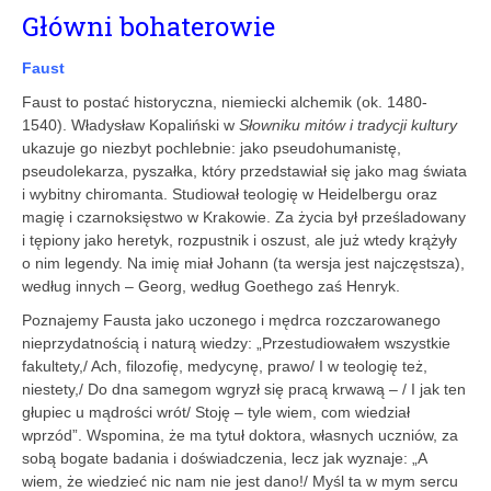
Główni bohaterowie
Faust
Faust to postać historyczna, niemiecki alchemik (ok. 1480-
1540). Władysław Kopaliński w
Słowniku mitów i tradycji kultury
ukazuje go niezbyt pochlebnie: jako pseudohumanistę,
pseudolekarza, pyszałka, który przedstawiał się jako mag świata
i wybitny chiromanta. Studiował teologię w Heidelbergu oraz
magię i czarnoksięstwo w Krakowie. Za życia był prześladowany
i tępiony jako heretyk, rozpustnik i oszust, ale już wtedy krążyły
o nim legendy. Na imię miał Johann (ta wersja jest najczęstsza),
według innych – Georg, według Goethego zaś Henryk.
Poznajemy Fausta jako uczonego i mędrca rozczarowanego
nieprzydatnością i naturą wiedzy: „Przestudiowałem wszystkie
fakultety,/ Ach, filozofię, medycynę, prawo/ I w teologię też,
niestety,/ Do dna samegom wgryzł się pracą krwawą – / I jak ten
głupiec u mądrości wrót/ Stoję – tyle wiem, com wiedział
wprzód”. Wspomina, że ma tytuł doktora, własnych uczniów, za
sobą bogate badania i doświadczenia, lecz jak wyznaje: „A
wiem, że wiedzieć nic nam nie jest dano!/ Myśl ta w mym sercu