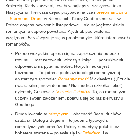
śmiercią. Kiedy zaczynał, trwała w najlepsze szczytowa faza
klasycyzmu! Pierwsza część przypada na czas
preromantyzmu
–
Sturm und Drang
w Niemczech. Kiedy Goethe umiera – w
Polsce dogasa powstanie listopadowe – ale największe dzieła
romantyzmu dopiero powstaną. A jednak pod wieloma
względami
Faust
wpisuje się w problematykę, która interesowała
romantyków.
Przede wszystkim opiera się na zaprzeczeniu potędze
rozumu – rozczarowaniu wiedzą z ksiąg – i poszukiwaniu
odpowiedzi na pytania, wobec których nauka jest
bezradna… To jedna z podstaw ideologii romantycznej –
wystarczy wspomnieć
Romantyczność
Mickiewicza („Czucie
i wiara silniej mówi do mnie / Niż mędrca szkiełko i oko”),
dylematy Gustawa z
IV części
Dziadów
. To, co romantyzm
uczynił swoim założeniem, pojawia się po raz pierwszy u
Goethego.
Druga kwestia to
mistycyzm
– obecność Boga, duchów,
szatana. Dialog z Bogiem – to jeden z typowych,
romantycznych tematów. Polscy romantycy polubili też
bohatera szatana – pojawia się i w
Dziadach
, i w