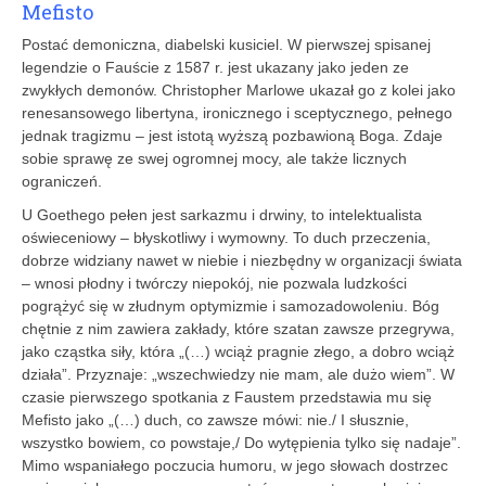
Mefisto
Postać demoniczna, diabelski kusiciel. W pierwszej spisanej
legendzie o Fauście z 1587 r. jest ukazany jako jeden ze
zwykłych demonów. Christopher Marlowe ukazał go z kolei jako
renesansowego libertyna, ironicznego i sceptycznego, pełnego
jednak tragizmu – jest istotą wyższą pozbawioną Boga. Zdaje
sobie sprawę ze swej ogromnej mocy, ale także licznych
ograniczeń.
U Goethego pełen jest sarkazmu i drwiny, to intelektualista
oświeceniowy – błyskotliwy i wymowny. To duch przeczenia,
dobrze widziany nawet w niebie i niezbędny w organizacji świata
– wnosi płodny i twórczy niepokój, nie pozwala ludzkości
pogrążyć się w złudnym optymizmie i samozadowoleniu. Bóg
chętnie z nim zawiera zakłady, które szatan zawsze przegrywa,
jako cząstka siły, która „(…) wciąż pragnie złego, a dobro wciąż
działa”. Przyznaje: „wszechwiedzy nie mam, ale dużo wiem”. W
czasie pierwszego spotkania z Faustem przedstawia mu się
Mefisto jako „(…) duch, co zawsze mówi: nie./ I słusznie,
wszystko bowiem, co powstaje,/ Do wytępienia tylko się nadaje”.
Mimo wspaniałego poczucia humoru, w jego słowach dostrzec