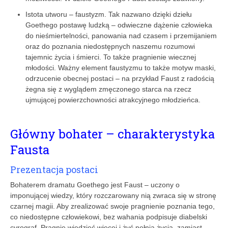
Istota utworu – faustyzm. Tak nazwano dzięki dziełu
Goethego postawę ludzką – odwieczne dążenie człowieka
do nieśmiertelności, panowania nad czasem i przemijaniem
oraz do poznania niedostępnych naszemu rozumowi
tajemnic życia i śmierci. To także pragnienie wiecznej
młodości. Ważny element faustyzmu to także motyw maski,
odrzucenie obecnej postaci – na przykład Faust z radością
żegna się z wyglądem zmęczonego starca na rzecz
ujmującej powierzchowności atrakcyjnego młodzieńca.
Główny bohater – charakterystyka
Fausta
Prezentacja postaci
Bohaterem dramatu Goethego jest Faust – uczony o
imponującej wiedzy, który rozczarowany nią zwraca się w stronę
czarnej magii. Aby zrealizować swoje pragnienie poznania tego,
co niedostępne człowiekowi, bez wahania podpisuje diabelski
cyrograf. Pragnie wiedzieć więcej i żyć pełnią życia, zamiast