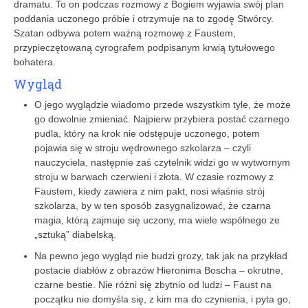
dramatu. To on podczas rozmowy z Bogiem wyjawia swój plan
poddania uczonego próbie i otrzymuje na to zgodę Stwórcy.
Szatan odbywa potem ważną rozmowę z Faustem,
przypieczętowaną cyrografem podpisanym krwią tytułowego
bohatera.
Wygląd
O jego wyglądzie wiadomo przede wszystkim tyle, że może
go dowolnie zmieniać. Najpierw przybiera postać czarnego
pudla, który na krok nie odstępuje uczonego, potem
pojawia się w stroju wędrownego szkolarza – czyli
nauczyciela, następnie zaś czytelnik widzi go w wytwornym
stroju w barwach czerwieni i złota. W czasie rozmowy z
Faustem, kiedy zawiera z nim pakt, nosi właśnie strój
szkolarza, by w ten sposób zasygnalizować, że czarna
magia, którą zajmuje się uczony, ma wiele wspólnego ze
„sztuką” diabelską.
Na pewno jego wygląd nie budzi grozy, tak jak na przykład
postacie diabłów z obrazów Hieronima Boscha – okrutne,
czarne bestie. Nie różni się zbytnio od ludzi – Faust na
początku nie domyśla się, z kim ma do czynienia, i pyta go,