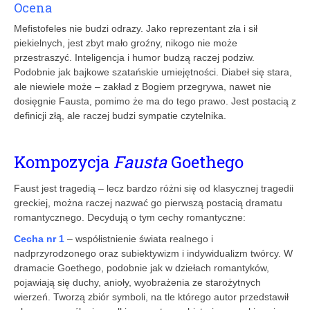
Ocena
Mefistofeles nie budzi odrazy. Jako reprezentant zła i sił
piekielnych, jest zbyt mało groźny, nikogo nie może
przestraszyć. Inteligencja i humor budzą raczej podziw.
Podobnie jak bajkowe szatańskie umiejętności. Diabeł się stara,
ale niewiele może – zakład z Bogiem przegrywa, nawet nie
dosięgnie Fausta, pomimo że ma do tego prawo. Jest postacią z
definicji złą, ale raczej budzi sympatie czytelnika.
Kompozycja
Fausta
Goethego
Faust jest tragedią – lecz bardzo różni się od klasycznej tragedii
greckiej, można raczej nazwać go pierwszą postacią dramatu
romantycznego. Decydują o tym cechy romantyczne:
Cecha nr 1
– współistnienie świata realnego i
nadprzyrodzonego oraz subiektywizm i indywidualizm twórcy. W
dramacie Goethego, podobnie jak w dziełach romantyków,
pojawiają się duchy, anioły, wyobrażenia ze starożytnych
wierzeń. Tworzą zbiór symboli, na tle którego autor przedstawił