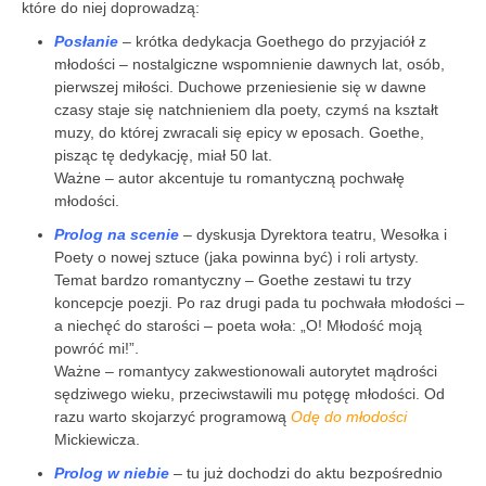
które do niej doprowadzą:
Posłanie
– krótka dedykacja Goethego do przyjaciół z
młodości – nostalgiczne wspomnienie dawnych lat, osób,
pierwszej miłości. Duchowe przeniesienie się w dawne
czasy staje się natchnieniem dla poety, czymś na kształt
muzy, do której zwracali się epicy w eposach. Goethe,
pisząc tę dedykację, miał 50 lat.
Ważne – autor akcentuje tu romantyczną pochwałę
młodości.
Prolog na scenie
– dyskusja Dyrektora teatru, Wesołka i
Poety o nowej sztuce (jaka powinna być) i roli artysty.
Temat bardzo romantyczny – Goethe zestawi tu trzy
koncepcje poezji. Po raz drugi pada tu pochwała młodości –
a niechęć do starości – poeta woła: „O! Młodość moją
powróć mi!”.
Ważne – romantycy zakwestionowali autorytet mądrości
sędziwego wieku, przeciwstawili mu potęgę młodości. Od
razu warto skojarzyć programową
Odę do młodości
Mickiewicza.
Prolog w niebie
– tu już dochodzi do aktu bezpośrednio