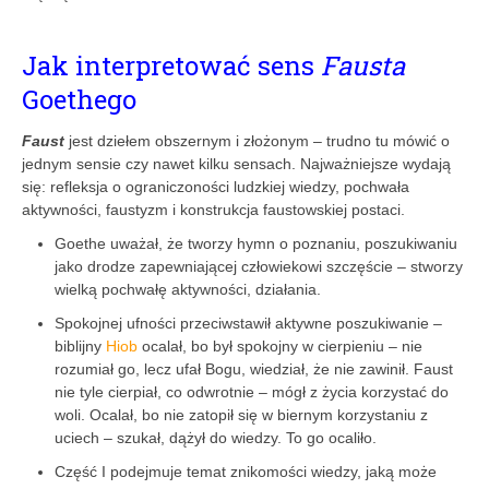
Jak interpretować sens
Fausta
Goethego
Faust
jest dziełem obszernym i złożonym – trudno tu mówić o
jednym sensie czy nawet kilku sensach. Najważniejsze wydają
się: refleksja o ograniczoności ludzkiej wiedzy, pochwała
aktywności, faustyzm i konstrukcja faustowskiej postaci.
Goethe uważał, że tworzy hymn o poznaniu, poszukiwaniu
jako drodze zapewniającej człowiekowi szczęście – stworzy
wielką pochwałę aktywności, działania.
Spokojnej ufności przeciwstawił aktywne poszukiwanie –
biblijny
Hiob
ocalał, bo był spokojny w cierpieniu – nie
rozumiał go, lecz ufał Bogu, wiedział, że nie zawinił. Faust
nie tyle cierpiał, co odwrotnie – mógł z życia korzystać do
woli. Ocalał, bo nie zatopił się w biernym korzystaniu z
uciech – szukał, dążył do wiedzy. To go ocaliło.
Część I podejmuje temat znikomości wiedzy, jaką może