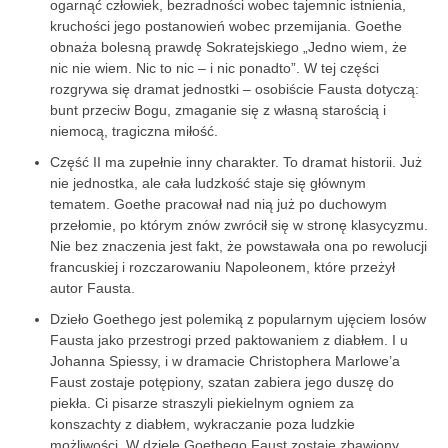
ogarnąć człowiek, bezradności wobec tajemnic istnienia,
kruchości jego postanowień wobec przemijania. Goethe
obnaża bolesną prawdę Sokratejskiego „Jedno wiem, że
nic nie wiem. Nic to nic – i nic ponadto”. W tej części
rozgrywa się dramat jednostki – osobiście Fausta dotyczą:
bunt przeciw Bogu, zmaganie się z własną starością i
niemocą, tragiczna miłość.
Część II ma zupełnie inny charakter. To dramat historii. Już
nie jednostka, ale cała ludzkość staje się głównym
tematem. Goethe pracował nad nią już po duchowym
przełomie, po którym znów zwrócił się w stronę klasycyzmu.
Nie bez znaczenia jest fakt, że powstawała ona po rewolucji
francuskiej i rozczarowaniu Napoleonem, które przeżył
autor Fausta.
Dzieło Goethego jest polemiką z popularnym ujęciem losów
Fausta jako przestrogi przed paktowaniem z diabłem. I u
Johanna Spiessy, i w dramacie Christophera Marlowe’a
Faust zostaje potępiony, szatan zabiera jego duszę do
piekła. Ci pisarze straszyli piekielnym ogniem za
konszachty z diabłem, wykraczanie poza ludzkie
możliwości. W dziele Goethego Faust zostaje zbawiony.