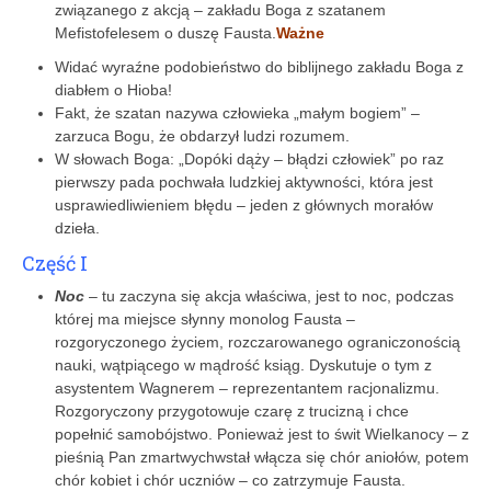
związanego z akcją – zakładu Boga z szatanem
Mefistofelesem o duszę Fausta.
Ważne
Widać wyraźne podobieństwo do biblijnego zakładu Boga z
diabłem o Hioba!
Fakt, że szatan nazywa człowieka „małym bogiem” –
zarzuca Bogu, że obdarzył ludzi rozumem.
W słowach Boga: „Dopóki dąży – błądzi człowiek” po raz
pierwszy pada pochwała ludzkiej aktywności, która jest
usprawiedliwieniem błędu – jeden z głównych morałów
dzieła.
Część I
Noc
– tu zaczyna się akcja właściwa, jest to noc, podczas
której ma miejsce słynny monolog Fausta –
rozgoryczonego życiem, rozczarowanego ograniczonością
nauki, wątpiącego w mądrość ksiąg. Dyskutuje o tym z
asystentem Wagnerem – reprezentantem racjonalizmu.
Rozgoryczony przygotowuje czarę z trucizną i chce
popełnić samobójstwo. Ponieważ jest to świt Wielkanocy – z
pieśnią Pan zmartwychwstał włącza się chór aniołów, potem
chór kobiet i chór uczniów – co zatrzymuje Fausta.