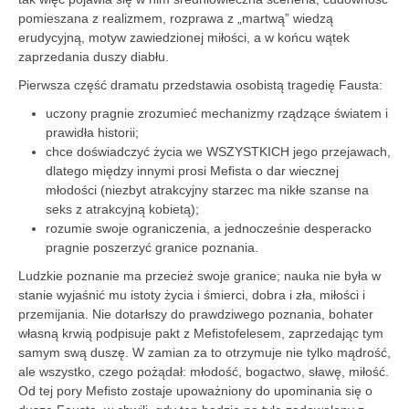
pomieszana z realizmem, rozprawa z „martwą” wiedzą
erudycyjną, motyw zawiedzionej miłości, a w końcu wątek
zaprzedania duszy diabłu.
Pierwsza część dramatu przedstawia osobistą tragedię Fausta:
uczony pragnie zrozumieć mechanizmy rządzące światem i
prawidła historii;
chce doświadczyć życia we WSZYSTKICH jego przejawach,
dlatego między innymi prosi Mefista o dar wiecznej
młodości (niezbyt atrakcyjny starzec ma nikłe szanse na
seks z atrakcyjną kobietą);
rozumie swoje ograniczenia, a jednocześnie desperacko
pragnie poszerzyć granice poznania.
Ludzkie poznanie ma przecież swoje granice; nauka nie była w
stanie wyjaśnić mu istoty życia i śmierci, dobra i zła, miłości i
przemijania. Nie dotarłszy do prawdziwego poznania, bohater
własną krwią podpisuje pakt z Mefistofelesem, zaprzedając tym
samym swą duszę. W zamian za to otrzymuje nie tylko mądrość,
ale wszystko, czego pożądał: młodość, bogactwo, sławę, miłość.
Od tej pory Mefisto zostaje upoważniony do upominania się o