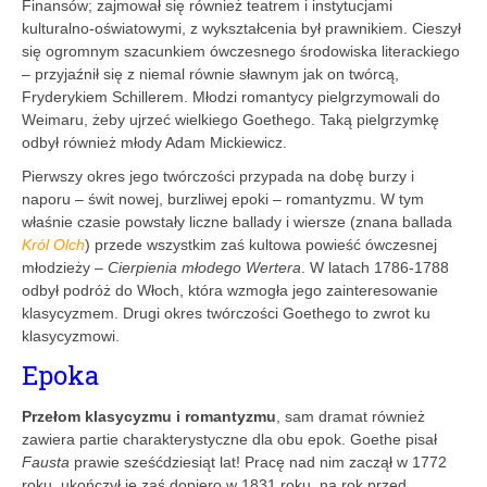
Finansów; zajmował się również teatrem i instytucjami
kulturalno-oświatowymi, z wykształcenia był prawnikiem. Cieszył
się ogromnym szacunkiem ówczesnego środowiska literackiego
– przyjaźnił się z niemal równie sławnym jak on twórcą,
Fryderykiem Schillerem. Młodzi romantycy pielgrzymowali do
Weimaru, żeby ujrzeć wielkiego Goethego. Taką pielgrzymkę
odbył również młody Adam Mickiewicz.
Pierwszy okres jego twórczości przypada na dobę burzy i
naporu – świt nowej, burzliwej epoki – romantyzmu. W tym
właśnie czasie powstały liczne ballady i wiersze (znana ballada
Król Olch
) przede wszystkim zaś kultowa powieść ówczesnej
młodzieży –
Cierpienia młodego Wertera
. W latach 1786-1788
odbył podróż do Włoch, która wzmogła jego zainteresowanie
klasycyzmem. Drugi okres twórczości Goethego to zwrot ku
klasycyzmowi.
Epoka
Przełom klasycyzmu i romantyzmu
, sam dramat również
zawiera partie charakterystyczne dla obu epok. Goethe pisał
Fausta
prawie sześćdziesiąt lat! Pracę nad nim zaczął w 1772
roku, ukończył je zaś dopiero w 1831 roku, na rok przed