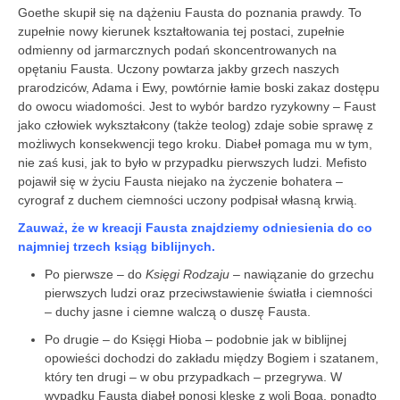
Goethe skupił się na dążeniu Fausta do poznania prawdy. To
zupełnie nowy kierunek kształtowania tej postaci, zupełnie
odmienny od jarmarcznych podań skoncentrowanych na
opętaniu Fausta. Uczony powtarza jakby grzech naszych
prarodziców, Adama i Ewy, powtórnie łamie boski zakaz dostępu
do owocu wiadomości. Jest to wybór bardzo ryzykowny – Faust
jako człowiek wykształcony (także teolog) zdaje sobie sprawę z
możliwych konsekwencji tego kroku. Diabeł pomaga mu w tym,
nie zaś kusi, jak to było w przypadku pierwszych ludzi. Mefisto
pojawił się w życiu Fausta niejako na życzenie bohatera –
cyrograf z duchem ciemności uczony podpisał własną krwią.
Zauważ, że w kreacji Fausta znajdziemy odniesienia do co
najmniej trzech ksiąg biblijnych.
Po pierwsze – do
Księgi Rodzaju
– nawiązanie do grzechu
pierwszych ludzi oraz przeciwstawienie światła i ciemności
– duchy jasne i ciemne walczą o duszę ­Fausta.
Po drugie – do Księgi Hioba – podobnie jak w biblijnej
opowieści dochodzi do zakładu między Bogiem i szatanem,
który ten drugi – w obu przypadkach – przegrywa. W
wypadku Fausta diabeł ponosi klęskę z woli Boga, ponadto