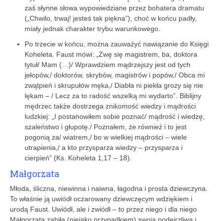
zaś słynne słowa wypowiedziane przez bohatera dramatu
(„Chwilo, trwaj! jesteś tak piękna”), choć w końcu padły,
miały jednak charakter trybu warunkowego.
Po trzecie w końcu, można zauważyć nawiązanie do Księgi
Koheleta. Faust mówi: „Zwę się magistrem, ba, doktora
tytuł/ Mam (…)/ Wprawdziem mądrzejszy jest od tych
jełopów,/ doktorów, skrybów, magistrów i popów,/ Obca mi
zwątpień i skrupułów męka,/ Diabła ni piekła grozy się nie
lękam – / Lecz za to radość wszelką mi wydarto”. Biblijny
mędrzec także dostrzega znikomość wiedzy i mądrości
ludzkiej: „I postanowiłem sobie poznać/ mądrość i wiedzę,
szaleństwo i głupotę./ Poznałem, że również i to jest
pogonią za/ wiatrem,/ bo w wielkiej mądrości – wiele
utrapienia,/ a kto przysparza wiedzy – przysparza i
cierpień” (Ks. Koheleta 1,17 – 18).
Małgorzata
Młoda, śliczna, niewinna i naiwna, łagodna i prosta dziewczyna.
To właśnie ją uwiódł oczarowany dziewczęcym wdziękiem i
urodą Faust. Uwiódł, ale i zwiódł – to przez niego i dla niego
Małgorzata zabiła (niejako przypadkiem) swoją podejrzliwą i