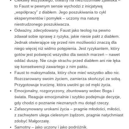
to Faust w pewnym sensie wychodzi z inicjatywą
„współpracy” z diabłem. Jego poszukiwania to cykl
eksperymentów i pomyłek – uczony ma naturę
niestrudzonego poszukiwacza.
Odważny, zdecydowany. Faust jako teolog na pewno
zdawał sobie sprawę z ryzyka, jakie niesie pakt z diabłem.
Jednak otwierające się przed nim możliwości znaczą dla
niego więcej niż widmo potępienia. Jest ryzykantem, który
gotów jest poświęcić wszystko dla swoich marzeń – nawet
oddać duszę. Nie czuje strachu przed diabłem ani nie lęka
się konsekwencji zawartego z nim paktu.
Faust to maksymalista, który chce mieć wszystko albo nic.
Rozczarowany swoim życiem, zamierza skończyć ze sobą.
Przygotowuje truciznę, która uwolni go od męki życia.
Emocjonalny, rozgoryczony, zbuntowany wobec Boga i
świata. Reaguje emocjonalnie i szybko podejmuje decyzje,
gdy chodzi o poznanie nieznanych mu dotąd rzeczy.
Zafascynowany urokami życia – pragnie młodości, miłości,
z zachwytem ulega cielesnym żądzom, pragnie natychmiast
zdobyć Małgorzatę.
Samotny – jako uczony i jako podróżnik.