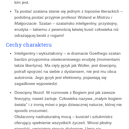
kim jest.
Ta postać szatana stanie się jednym z toposów literackich –
podobną postać przyjmie profesor Woland w
Mistrzu i
Małgorzacie
. Szatan – szatańsko inteligentny, przystojny,
erudyta – takiemu z pewnością łatwiej kusić człowieka niż
odrażającej bestii z rogami!
Cechy charakteru
Inteligentny i wykształcony – w dramacie Goethego szatan
bardzo przypomina oświeceniowego erudytę (momentami
także libertyna). Ma cięty język jak Wolter, jest dowcipny,
potrafi spojrzeć na siebie z dystansem, nie jest mu obca
autoironia. Jego język jest efektowny, pojawiają się
zagadkowe wypowiedzi.
Dowcipny filozof. W rozmowie z Bogiem jest jak zawsze
finezyjny, nawet żartuje. Człowieka nazywa „małym bogiem
świata” i z ironią mówi o jego dziwacznej naturze, której nie
sposób zrozumieć.
Obdarzony nadnaturalną mocą – kusiciel i sztukmistrz
oferujący spełnienie wszystkich życzeń. Wnosi płodny
niepokój, umiejętnie steruje dialogiem. Umie się