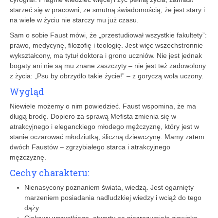
starzeć się w pracowni, ze smutną świadomością, że jest stary i
na wiele w życiu nie starczy mu już czasu.
Sam o sobie Faust mówi, że „przestudiował wszystkie fakultety”:
prawo, medycynę, filozofię i teologię. Jest więc wszechstronnie
wykształcony, ma tytuł doktora i grono uczniów. Nie jest jednak
bogaty ani nie są mu znane zaszczyty – nie jest też zadowolony
z życia: „Psu by obrzydło takie życie!” – z goryczą woła uczony.
Wygląd
Niewiele możemy o nim powiedzieć. Faust wspomina, że ma
długą brodę. Dopiero za sprawą Mefista zmienia się w
atrakcyjnego i eleganckiego młodego mężczyznę, który jest w
stanie oczarować młodziutką, śliczną dziewczynę. Mamy zatem
dwóch Faustów – zgrzybiałego starca i atrakcyjnego
mężczyznę.
Cechy charakteru:
Nienasycony poznaniem świata, wiedzą. Jest ogarnięty
marzeniem posiadania nadludzkiej wiedzy i wciąż do tego
dąży.
Ciekawy wszystkiego, otwarty na niezrozumiałe zjawiska –