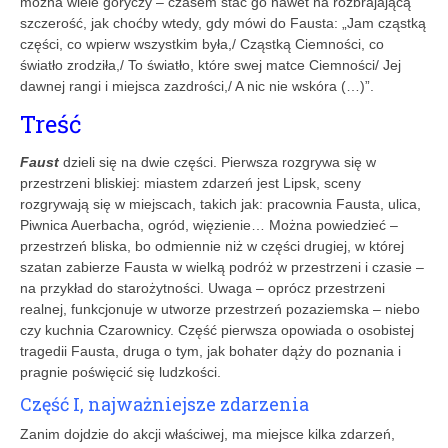
można wiele goryczy – czasem stać go nawet na rozbrajającą
szczerość, jak choćby wtedy, gdy mówi do Fausta: „Jam cząstką
części, co wpierw wszystkim była,/ Cząstką Ciemności, co
światło zrodziła,/ To światło, które swej matce Ciemności/ Jej
dawnej rangi i miejsca zazdrości,/ A nic nie wskóra (…)”.
Treść
Faust
dzieli się na dwie części. Pierwsza rozgrywa się w
przestrzeni bliskiej: miastem zdarzeń jest Lipsk, sceny
rozgrywają się w miejscach, takich jak: pracownia Fausta, ulica,
Piwnica Auerbacha, ogród, więzienie… Można powiedzieć –
przestrzeń bliska, bo odmiennie niż w części drugiej, w której
szatan zabierze Fausta w wielką podróż w przestrzeni i czasie –
na przykład do starożytności. Uwaga – oprócz przestrzeni
realnej, funkcjonuje w utworze przestrzeń pozaziemska – niebo
czy kuchnia Czarownicy. Część pierwsza opowiada o osobistej
tragedii Fausta, druga o tym, jak bohater dąży do poznania i
pragnie poświęcić się ludzkości.
Część I, najważniejsze zdarzenia
Zanim dojdzie do akcji właściwej, ma miejsce kilka zdarzeń,