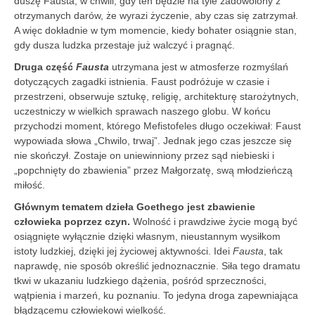
duszę Fausta, w chwili, gdy ten będzie na tyle zadowolony z
otrzymanych darów, że wyrazi życzenie, aby czas się zatrzymał.
A więc dokładnie w tym momencie, kiedy bohater osiągnie stan,
gdy dusza ludzka przestaje już walczyć i pragnąć.
Druga część
Fausta
utrzymana jest w atmosferze rozmyślań
dotyczących zagadki istnienia. Faust podróżuje w czasie i
przestrzeni, obserwuje sztukę, religię, architekturę starożytnych,
uczestniczy w wielkich sprawach naszego globu. W końcu
przychodzi moment, którego Mefistofeles długo oczekiwał: Faust
wypowiada słowa „Chwilo, trwaj”. Jednak jego czas jeszcze się
nie skończył. Zostaje on uniewinniony przez sąd niebieski i
„popchnięty do zbawienia” przez Małgorzatę, swą młodzieńczą
miłość.
Głównym tematem dzieła Goethego jest zbawienie
człowieka poprzez czyn.
Wolność i prawdziwe życie mogą być
osiągnięte wyłącznie dzięki własnym, nieustannym wysiłkom
istoty ludzkiej, dzięki jej życiowej aktywności. Idei
Fausta
, tak
naprawdę, nie sposób określić jednoznacznie. Siła tego dramatu
tkwi w ukazaniu ludzkiego dążenia, pośród sprzeczności,
wątpienia i marzeń, ku poznaniu. To jedyna droga zapewniająca
błądzącemu człowiekowi wielkość.