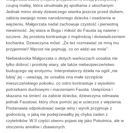
czujną matkę, która utrudniała jej spotkania z ukochanym.
Jednak mimo straty dziewiczego wianka jeszcze przed ślubem,
zabicia swojego nowo narodzonego dziecka i osadzenia w
więzieniu, Małgorzata nadal zachowuje czystość i pierwotną
niewinność. Jej wiara w Boga i miłość do Fausta są naiwne i
szczere. Jej prostota kontrastuje z mądrością i doświadczeniem
kochanka. Dziewczyna mówi: „Że też rozmawiać ze mną mu
przyjemnie!/ Wprost nie pojmuję, co on widzi we mnie”.
Niebieskooka Małgorzata o złotych warkoczach uosabia nie
tylko dobroć i prostotę wiary, ale także niebezpieczeństwo
budzącego się erotyzmu. Interpretatorzy dzieła na ogół „nie
lubią” jej – uważają, że uosabia ona małe szczęście
mieszczańskiego pokoiku, co ostro kontrastuje z wysokimi
potrzebami duchowymi i marzeniami Fausta. Uwięziona i
skazana na śmierć za zabicie dziecka, dziewczyna odmawia
jednak Faustowi, który chce pomóc jej w ucieczce z więzienia.
Postanawia odpokutować swoje winy i wyrok przyjmuje z
godnością, o jaką nie podejrzewałby jej chyba żaden z
czytelników. W II części utworu pojawi się jako Pokutnica, ale w
otoczeniu aniołów i zbawionych.