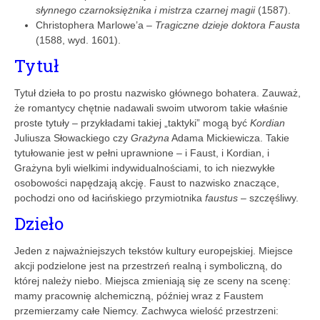
słynnego czarnoksiężnika i mistrza czarnej magii
(1587).
Christophera Marlowe’a –
Tragiczne dzieje doktora Fausta
(1588, wyd. 1601).
Tytuł
Tytuł dzieła to po prostu nazwisko głównego bohatera. Zauważ,
że romantycy chętnie nadawali swoim utworom takie właśnie
proste tytuły – przykładami takiej „taktyki” mogą być
Kordian
Juliusza Słowackiego czy
Grażyna
Adama Mickiewicza. Takie
tytułowanie jest w pełni uprawnione – i Faust, i Kordian, i
Grażyna byli wielkimi indywidualnościami, to ich niezwykłe
osobowości napędzają akcję. Faust to nazwisko znaczące,
pochodzi ono od łacińskiego przymiotnika
faustus
– szczęśliwy.
Dzieło
Jeden z najważniejszych tekstów kultury europejskiej. Miejsce
akcji podzielone jest na przestrzeń realną i symboliczną, do
której należy niebo. Miejsca zmieniają się ze sceny na scenę:
mamy pracownię alchemiczną, później wraz z Faustem
przemierzamy całe Niemcy. Zachwyca wielość przestrzeni: