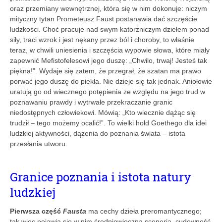
oraz przemiany wewnętrznej, która się w nim dokonuje: niczym
mityczny tytan Prometeusz Faust postanawia dać szczęście
ludzkości. Choć pracuje nad swym katorżniczym dziełem ponad
siły, traci wzrok i jest nękany przez ból i choroby, to właśnie
teraz, w chwili uniesienia i szczęścia wypowie słowa, które miały
zapewnić Mefistofelesowi jego duszę: „Chwilo, trwaj! Jesteś tak
piękna!”. Wydaje się zatem, że przegrał, że szatan ma prawo
porwać jego duszę do piekła. Nie dzieje się tak jednak. Aniołowie
uratują go od wiecznego potępienia ze względu na jego trud w
poznawaniu prawdy i wytrwałe przekraczanie granic
niedostępnych człowiekowi. Mówią: „Kto wiecznie dążąc się
trudził – tego możemy ocalić!”. To wielki hołd Goethego dla idei
ludzkiej aktywności, dążenia do poznania świata – istota
przesłania utworu.
Granice poznania i istota natury
ludzkiej
Pierwsza część
Fausta
ma cechy dzieła preromantycznego;
tak więc pojawia się w nim średniowieczna sceneria, cudowność