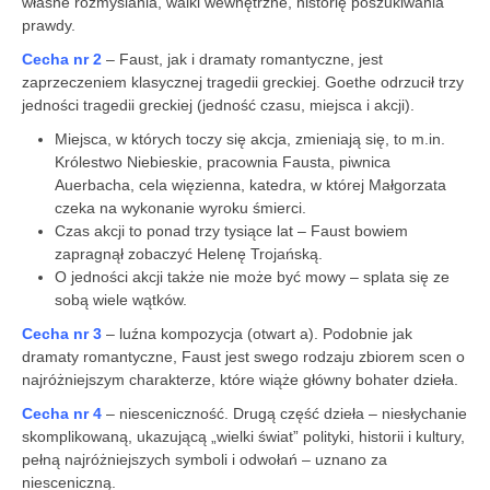
własne rozmyślania, walki wewnętrzne, historię poszukiwania
prawdy.
Cecha nr 2
– Faust, jak i dramaty romantyczne, jest
zaprzeczeniem klasycznej tragedii greckiej. Goethe odrzucił trzy
jedności tragedii greckiej (jedność czasu, miejsca i akcji).
Miejsca, w których toczy się akcja, zmieniają się, to m.in.
Królestwo Niebieskie, pracownia Fausta, piwnica
Auerbacha, cela więzienna, katedra, w której Małgorzata
czeka na wykonanie wyroku śmierci.
Czas akcji to ponad trzy tysiące lat – Faust bowiem
zapragnął zobaczyć Helenę Trojańską.
O jedności akcji także nie może być mowy – splata się ze
sobą wiele wątków.
Cecha nr 3
– luźna kompozycja (otwart a). Podobnie jak
dramaty romantyczne, Faust jest swego rodzaju zbiorem scen o
najróżniejszym charakterze, które wiąże główny bohater dzieła.
Cecha nr 4
– niesceniczność. Drugą część dzieła – niesłychanie
skomplikowaną, ukazującą „wielki świat” polityki, historii i kultury,
pełną najróżniejszych symboli i odwołań – uznano za
niesceniczną.