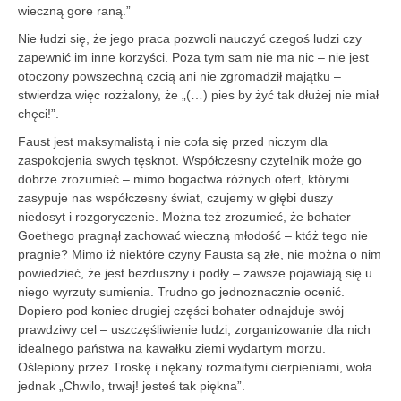
wieczną gore raną.”
Nie łudzi się, że jego praca pozwoli nauczyć czegoś ludzi czy
zapewnić im inne korzyś­ci. Poza tym sam nie ma nic – nie jest
otoczony powszechną czcią ani nie zgromadził majątku –
stwierdza więc rozżalony, że „(…) pies by żyć tak dłużej nie miał
chęci!”.
Faust jest maksymalistą i nie cofa się przed niczym dla
zaspokojenia swych tęsknot. Współczesny czytelnik może go
dobrze zrozumieć – mimo bogactwa różnych ofert, którymi
zasypuje nas współczesny świat, czujemy w głębi duszy
niedosyt i rozgoryczenie. Można też zrozumieć, że bohater
Goethego pragnął zachować wieczną młodość – któż tego nie
pragnie? Mimo iż niektóre czyny Fausta są złe, nie można o nim
powiedzieć, że jest bezduszny i podły – zawsze pojawiają się u
niego wyrzuty sumienia. Trudno go jednoznacznie ocenić.
Dopiero pod koniec drugiej części bohater odnajduje swój
prawdziwy cel – uszczęśliwienie ludzi, zorganizowanie dla nich
idealnego państwa na kawałku ziemi wydartym morzu.
Oślepiony przez Troskę i nękany rozmaitymi cierpieniami, woła
jednak „Chwilo, trwaj! jesteś tak piękna”.