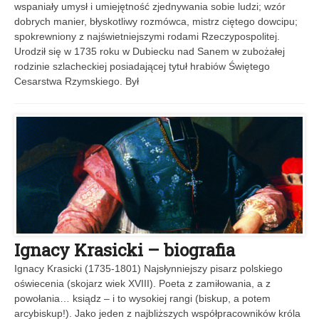
wspaniały umysł i umiejętność zjednywania sobie ludzi; wzór
dobrych manier, błyskotliwy rozmówca, mistrz ciętego dowcipu;
spokrewniony z najświetniejszymi rodami Rzeczypospolitej.
Urodził się w 1735 roku w Dubiecku nad Sanem w zubożałej
rodzinie szlacheckiej posiadającej tytuł hrabiów Świętego
Cesarstwa Rzymskiego. Był
Ignacy Krasicki – biografia
Ignacy Krasicki (1735-1801) Najsłynniejszy pisarz polskiego
oświecenia (skojarz wiek XVIII). Poeta z zamiłowania, a z
powołania… ksiądz – i to wysokiej rangi (biskup, a potem
arcybiskup!). Jako jeden z najbliższych współpracowników króla