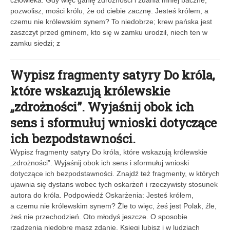
człowieka. Gdy więc ganię zdrożności i zdania mniej baczne,
pozwolisz, mości królu, że od ciebie zacznę. Jesteś królem, a
czemu nie królewskim synem? To niedobrze; krew pańska jest
zaszczyt przed gminem, kto się w zamku urodził, niech ten w
zamku siedzi; z
Wypisz fragmenty satyry Do króla,
które wskazują królewskie
„zdrożności”. Wyjaśnij obok ich
sens i sformułuj wnioski dotyczące
ich bezpodstawności.
Wypisz fragmenty satyry Do króla, które wskazują królewskie
„zdrożności”. Wyjaśnij obok ich sens i sformułuj wnioski
dotyczące ich bezpodstawności. Znajdź też fragmenty, w których
ujawnia się dystans wobec tych oskarżeń i rzeczywisty stosunek
autora do króla. Podpowiedź Oskarżenia: Jesteś królem,
a czemu nie królewskim synem? Źle to więc, żeś jest Polak, źle,
żeś nie przechodzień. Oto młodyś jeszcze. O sposobie
rządzenia niedobre masz zdanie. Księgi lubisz i w ludziach