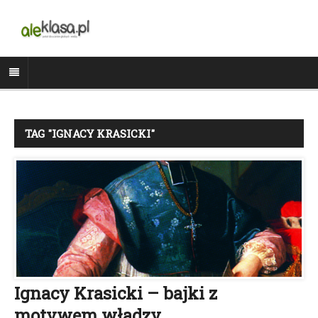
TAG "IGNACY KRASICKI"
Ignacy Krasicki – bajki z
motywem władzy