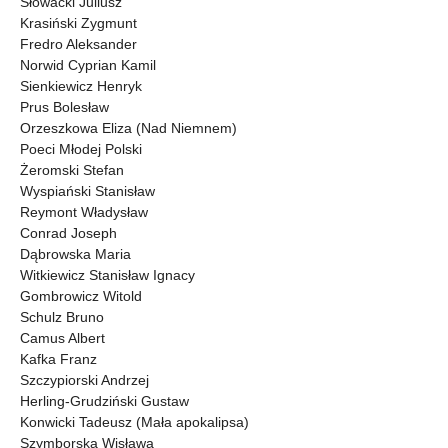
Słowacki Juliusz
Krasiński Zygmunt
Fredro Aleksander
Norwid Cyprian Kamil
Sienkiewicz Henryk
Prus Bolesław
Orzeszkowa Eliza (Nad Niemnem)
Poeci Młodej Polski
Żeromski Stefan
Wyspiański Stanisław
Reymont Władysław
Conrad Joseph
Dąbrowska Maria
Witkiewicz Stanisław Ignacy
Gombrowicz Witold
Schulz Bruno
Camus Albert
Kafka Franz
Szczypiorski Andrzej
Herling-Grudziński Gustaw
Konwicki Tadeusz (Mała apokalipsa)
Szymborska Wisława