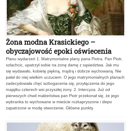
Żona modna Krasickiego –
obyczajowość epoki oświecenia
Planu wydarzeń 1. Matrymonialne plany pana Piotra. Pan Piotr,
szlachcic, upatrzył sobie na żonę damę z sąsiedztwa. Jak mu
się wydawało, kobietę piękną, mądrą i dobrze wychowaną. Nie
pałał do niej wielkim uczuciem. O jego matrymonialnych planach
zadecydowała chęć wzbogacenia się, przyłączenia do jego
majątku czterech wsi przyszłej żony. 2. Intercyza. Już od
pierwszych chwil małżeństwa pan Piotr przekonał się, że jego
wybranka to wychowane w mieście rozkapryszone i ślepo
zapatrzone w modę stworzenie. Główne punkty