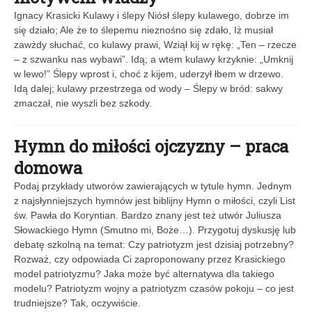
Ignacy Krasicki Kulawy i ślepy Niósł ślepy kulawego, dobrze im
się działo; Ale że to ślepemu nieznośno się zdało, Iż musiał
zawżdy słuchać, co kulawy prawi, Wziął kij w rękę: „Ten – rzecze
– z szwanku nas wybawi”. Idą; a wtem kulawy krzyknie: „Umknij
w lewo!” Ślepy wprost i, choć z kijem, uderzył łbem w drzewo.
Idą dalej; kulawy przestrzega od wody – Ślepy w bród: sakwy
zmaczał, nie wyszli bez szkody.
Hymn do miłości ojczyzny – praca
domowa
Podaj przykłady utworów zawierających w tytule hymn. Jednym
z najsłynniejszych hymnów jest biblijny Hymn o miłości, czyli List
św. Pawła do Koryntian. Bardzo znany jest też utwór Juliusza
Słowackiego Hymn (Smutno mi, Boże…). Przygotuj dyskusję lub
debatę szkolną na temat: Czy patriotyzm jest dzisiaj potrzebny?
Rozważ, czy odpowiada Ci zaproponowany przez Krasickiego
model patriotyzmu? Jaka może być alternatywa dla takiego
modelu? Patriotyzm wojny a patriotyzm czasów pokoju – co jest
trudniejsze? Tak, oczywiście.