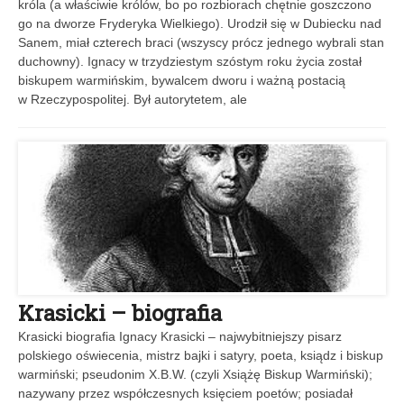
króla (a właściwie królów, bo po rozbiorach chętnie goszczono
go na dworze Fryderyka Wielkiego). Urodził się w Dubiecku nad
Sanem, miał czterech braci (wszyscy prócz jednego wybrali stan
duchowny). Ignacy w trzydziestym szóstym roku życia został
biskupem warmińskim, bywalcem dworu i ważną postacią
w Rzeczypospolitej. Był autorytetem, ale
Krasicki – biografia
Krasicki biografia Ignacy Krasicki – najwybitniejszy pisarz
polskiego oświecenia, mistrz bajki i satyry, poeta, ksiądz i biskup
warmiński; pseudonim X.B.W. (czyli Xsiążę Biskup Warmiński);
nazywany przez współczesnych księciem poetów; posiadał