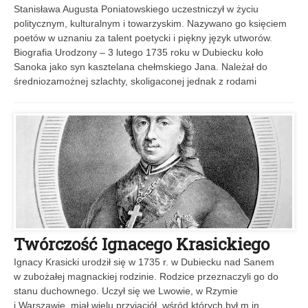
Stanisława Augusta Poniatowskiego uczestniczył w życiu
politycznym, kulturalnym i towarzyskim. Nazywano go księciem
poetów w uznaniu za talent poetycki i piękny język utworów.
Biografia Urodzony – 3 lutego 1735 roku w Dubiecku koło
Sanoka jako syn kasztelana chełmskiego Jana. Należał do
średniozamożnej szlachty, skoligaconej jednak z rodami
Twórczość Ignacego Krasickiego
Ignacy Krasicki urodził się w 1735 r. w Dubiecku nad Sanem
w zubożałej magnackiej rodzinie. Rodzice przeznaczyli go do
stanu duchownego. Uczył się we Lwowie, w Rzymie
i Warszawie, miał wielu przyjaciół, wśród których był m.in.