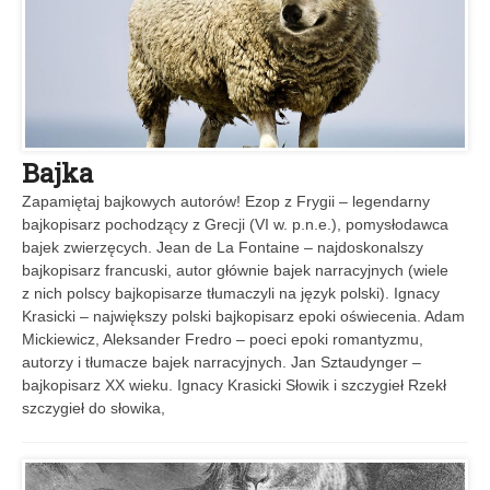
Bajka
Zapamiętaj bajkowych autorów! Ezop z Frygii – legendarny
bajkopisarz pochodzący z Grecji (VI w. p.n.e.), pomysłodawca
bajek zwierzęcych. Jean de La Fontaine – najdoskonalszy
bajkopisarz francuski, autor głównie bajek narracyjnych (wiele
z nich polscy bajkopisarze tłumaczyli na język polski). Ignacy
Krasicki – największy polski bajkopisarz epoki oświecenia. Adam
Mickiewicz, Aleksander Fredro – poeci epoki romantyzmu,
autorzy i tłumacze bajek narracyjnych. Jan Sztaudynger –
bajkopisarz XX wieku. Ignacy Krasicki Słowik i szczygieł Rzekł
szczygieł do słowika,