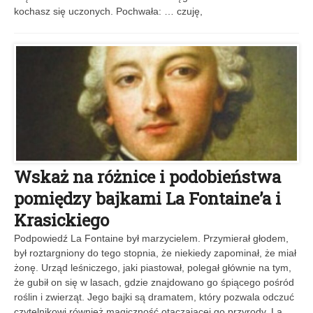
kochasz się uczonych. Pochwała: … czuję,
Wskaż na różnice i podobieństwa
pomiędzy bajkami La Fontaine’a i
Krasickiego
Podpowiedź La Fontaine był marzycielem. Przymierał głodem,
był roztargniony do tego stopnia, że niekiedy zapominał, że miał
żonę. Urząd leśniczego, jaki piastował, polegał głównie na tym,
że gubił on się w lasach, gdzie znajdowano go śpiącego pośród
roślin i zwierząt. Jego bajki są dramatem, który pozwala odczuć
czytelnikowi również magiczność otaczającej go przyrody. La