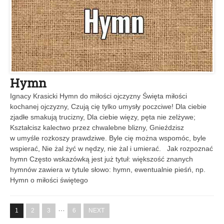
Hymn
Ignacy Krasicki Hymn do miłości ojczyzny Święta miłości
kochanej ojczyzny, Czują cię tylko umysły poczciwe! Dla ciebie
zjadłe smakują trucizny, Dla ciebie więzy, pęta nie zelżywe;
Kształcisz kalectwo przez chwalebne blizny, Gnieździsz
w umyśle rozkoszy prawdziwe. Byle cię można wspomóc, byle
wspierać, Nie żal żyć w nędzy, nie żal i umierać. Jak rozpoznać
hymn Często wskazówką jest już tytuł: większość znanych
hymnów zawiera w tytule słowo: hymn, ewentualnie pieśń, np.
Hymn o miłości świętego
…
1
2
3
6
NEXT