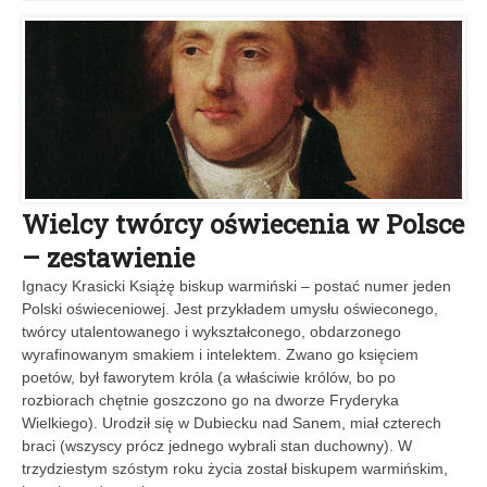
Wielcy twórcy oświecenia w Polsce
– zestawienie
Ignacy Krasicki Książę biskup warmiński – postać numer jeden
Polski oświeceniowej. Jest przykładem umysłu oświeconego,
twórcy utalentowanego i wykształconego, obdarzonego
wyrafinowanym smakiem i intelektem. Zwano go księciem
poetów, był faworytem króla (a właściwie królów, bo po
rozbiorach chętnie goszczono go na dworze Fryderyka
Wielkiego). Urodził się w Dubiecku nad Sanem, miał czterech
braci (wszyscy prócz jednego wybrali stan duchowny). W
trzydziestym szóstym roku życia został biskupem warmińskim,