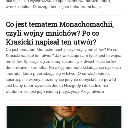
okazuje – do wychowywania społeczeństwa bardzo dobra,
wręcz idealna. Dlaczego tak często bohaterami bajek
Co jest tematem Monachomachii,
czyli wojny mnichów? Po co
Krasicki napisał ten utwór?
Co jest tematem Monachomachii, czyli wojny mnichów? Po co
Krasicki napisał ten utwór? Jak wskazuje sam tytuł, jest to wojna
mnichów. Spierają się ze sobą zakonnicy z dwóch klasztorów:
dominikanie i karmelici. Na akcję poematu składają się dyskusja
i narada, które przeradzają się w bitwę. O co właściwie się
spierają, nie wiemy, możemy się jedynie domyślać, że powód
jest błahy (spór wywołała Jędza Niezgody i dokładnie nie
wiadomo, co jest jego istotną przyczyną). Akcja utworu