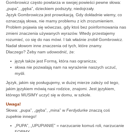
Gombrowicz często powtarza w swojej powieści pewne słowa:
„pupa”, „gęba”, dzieckiem podszyty, niedojrzały.
Język Gombrowicza jest prowokacją. Gdy dokładnie wiemy, co
oznaczają słowa, nie mamy problemu z ich zrozumieniem.
Problem pojawia się wówczas, gdy ktoś bez poinformowania nas
zmieni znaczenia używanych wyrazów. Wtedy przestajemy
rozumieć, co się do nas mówi. I tak właśnie zrobił Gombrowicz.
Nadał słowom inne znaczenia od tych, które znamy.
Dlaczego? Żeby nam udowodnić, że:
język także jest Formą, która nas ogranicza;
słowa nie pozwalają nam na wyrażenie naszych uczuć,
myśli.
Język, jakim się posługujemy, w dużej mierze zależy od tego,
jakim językiem mówią nasi rodzice, znajomi. Jest językiem,
którego MUSIMY uczyć się w domu, w szkole.
Uwaga!
Słowa: „pupa”, „gęba”, „mina” w
Ferdydurke
znaczą coś
zupełnie innego!
„PUPA”, „UPUPIANIE” = narzucanie komuś roli, narzucanie
FORMY.