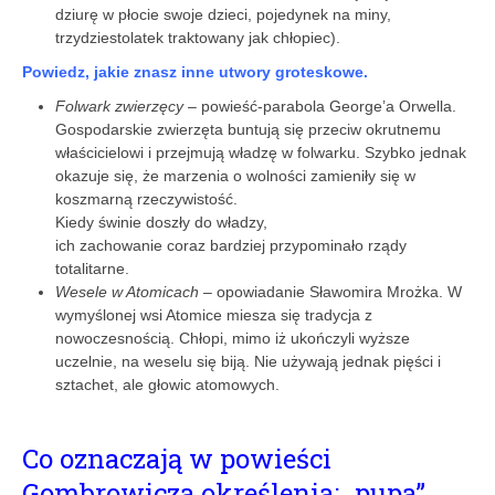
dziurę w płocie swoje dzieci, pojedynek na miny,
trzydziestolatek traktowany jak chłopiec).
Powiedz, jakie znasz inne utwory groteskowe.
Folwark zwierzęcy
– powieść-parabola George’a Orwella.
Gospodarskie zwierzęta buntują się przeciw okrutnemu
właścicielowi i przejmują władzę w folwarku. Szybko jednak
okazuje się, że marzenia o wolności zamieniły się w
koszmarną rzeczywistość.
Kiedy świnie doszły do władzy,
ich zachowanie coraz bardziej przypominało rządy
totalitarne.
Wesele w Atomicach
– opowiadanie Sławomira Mrożka. W
wymyślonej wsi Atomice miesza się tradycja z
nowoczesnością. Chłopi, mimo iż ukończyli wyższe
uczelnie, na weselu się biją. Nie używają jednak pięści i
sztachet, ale głowic atomowych.
Co oznaczają w powieści
Gombrowicza określenia: „pupa”,