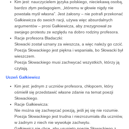
Kim jest: nauczycielem języka polskiego, nieciekawą osobą,
bardzo złym pedagogiem, „któremu w głowie nigdy nie
powstała myśl własna”. Jest żałosny – nie potrafi przekonać
Gałkiewicza do swoich racji, używa więc absurdalnych
argumentów – prosi Gałkiewicza, aby zrezygnował ze
swojego protestu ze względu na dobro rodziny profesora.
Racje profesora Bladaczki:
Słowacki został uznany za wieszcza, a więc należy go czcić.
Poezja Słowackiego jest piękna i wspaniała, bo Słowacki był
wieszczem.
Poezja Słowackiego musi zachwycać wszystkich, którzy ją
czytają.
Uczeń Gałkiewicz
Kim jest: jednym z uczniów profesora, chłopcem, który
ośmielił się przedstawić własne zdanie na temat poezji
Słowackiego.
Racje Gałkiewicza:
Nie można się zachwycać poezją, jeśli jej się nie rozumie.
Poezja Słowackiego jest trudna i niezrozumiała dla uczniów,
w żadnym z niech nie wywołuje zachwytu.
Gałkiewicz nie chce, aby usunięto poezję Słowackiego z