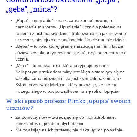
„gęba”, „mina”?
„Pupa”, „upupianie” – narzucanie komuś pewnej roli,
narzucanie mu formy. „Upupianie” uczniów polegało na
robieniu z nich na siłę dzieci, traktowaniu ich jak niewinne,
grzeczne, niedojrzałe emocjonalnie i intelektualnie dzieci.
„Gęba” – to rola, której granie narzucają nam inni ludzie.
Józiowi została przyprawiona „gęba”, czyli narzucona rola
ucznia.
„Mina” – to maska, rola, którą przyjmujemy sami.
Najlepszym przykładem miny jest Miętus starający się za
wszelką cenę udowodnić, że jest złym chłopakiem oraz
Syfon, przeciwnik Miętusa, który pokazuje, że nie ma
niczego złego w podporządkowaniu się roli chłopięcia.
W jaki sposób profesor Pimko „upupia” swoich
uczniów?
Za pomocą słów – zwracając się do nich zdrobniale,
pieszczotliwie, jak do małych dzieci.
Nie zważając na ich protesty, nie traktując ich poważnie.