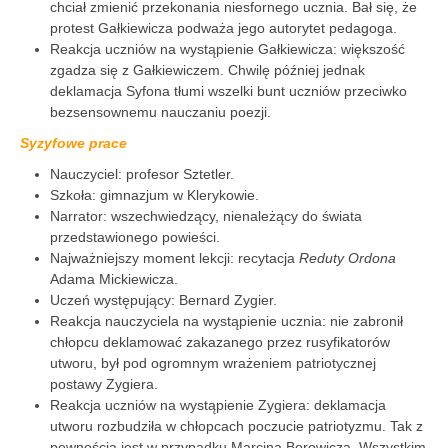
chciał zmienić przekonania niesfornego ucznia. Bał się, że
protest Gałkiewicza podważa jego autorytet pedagoga.
Reakcja uczniów na wystąpienie Gałkiewicza: większość
zgadza się z Gałkiewiczem. Chwilę później jednak
deklamacja Syfona tłumi wszelki bunt uczniów przeciwko
bezsensownemu nauczaniu poezji.
Syzyfowe prace
Nauczyciel: profesor Sztetler.
Szkoła: gimnazjum w Klerykowie.
Narrator: wszechwiedzący, nienależący do świata
przedstawionego powieści.
Najważniejszy moment lekcji: recytacja
Reduty Ordona
Adama Mickiewicza.
Uczeń występujący: Bernard Zygier.
Reakcja nauczyciela na wystąpienie ucznia: nie zabronił
chłopcu deklamować zakazanego przez rusyfikatorów
utworu, był pod ogromnym wrażeniem patriotycznej
postawy Zygiera.
Reakcja uczniów na wystąpienie Zygiera: deklamacja
utworu rozbudziła w chłopcach poczucie patriotyzmu. Tak z
pewnością jest w przypadku Marcina Borowicza. Wszystkim