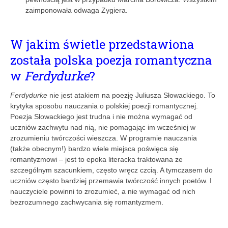
zaimponowała odwaga Zygiera.
W jakim świetle przedstawiona
została polska poezja romantyczna
w
Ferdydurke
?
Ferdydurke
nie jest atakiem na poezję Juliusza Słowackiego. To
krytyka sposobu nauczania o polskiej poezji romantycznej.
Poezja Słowackiego jest trudna i nie można wymagać od
uczniów zachwytu nad nią, nie pomagając im wcześniej w
zrozumieniu twórczości wieszcza. W programie nauczania
(także obecnym!) bardzo wiele miejsca poświęca się
romantyzmowi – jest to epoka literacka traktowana ze
szczególnym szacunkiem, często wręcz czcią. A tymczasem do
uczniów często bardziej przemawia twórczość innych poetów. I
nauczyciele powinni to zrozumieć, a nie wymagać od nich
bezrozumnego zachwycania się romantyzmem.