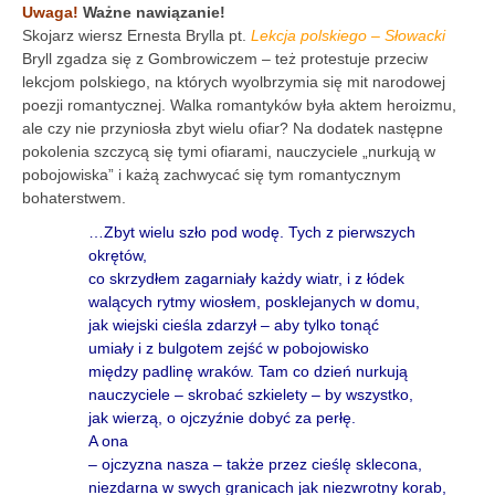
Uwaga!
Ważne nawiązanie!
Skojarz wiersz Ernesta Brylla pt.
Lekcja polskiego – Słowacki
Bryll zgadza się z Gombrowiczem – też protestuje przeciw
lekcjom polskiego, na których wyolbrzymia się mit narodowej
poezji romantycznej. Walka romantyków była aktem heroizmu,
ale czy nie przyniosła zbyt wielu ofiar? Na dodatek następne
pokolenia szczycą się tymi ofiarami, nauczyciele „nurkują w
pobojowiska” i każą zachwycać się tym romantycznym
bohaterstwem.
…Zbyt wielu szło pod wodę. Tych z pierwszych
okrętów,
co skrzydłem zagarniały każdy wiatr, i z łódek
walących rytmy wiosłem, posklejanych w domu,
jak wiejski cieśla zdarzył – aby tylko tonąć
umiały i z bulgotem zejść w pobojowisko
między padlinę wraków. Tam co dzień nurkują
nauczyciele – skrobać szkielety – by wszystko,
jak wierzą, o ojczyźnie dobyć za perłę.
A ona
– ojczyzna nasza – także przez cieślę sklecona,
niezdarna w swych granicach jak niezwrotny korab,