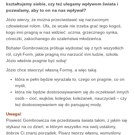
kształtujemy siebie, czy też ulegamy wpływom świata i
pozwalamy, aby to on na nas wpływał?
Józio wierzy, że można przeciwstawić się narzuconym
człowiekowi rolom. Ufa, że wcale nie trzeba grać tego kogoś,
kogo inni pragną w nas widzieć: ucznia, grzecznego synka,
córeczki, zakochanego do szaleństwa młodzieńca.
Bohater Gombrowicza próbuje wydostać się z tych wszystkich
ról, czyli Form, jakie pragną mu narzucić inni ludzie, szkoła.
Józio właśnie pragnie być sobą!
Józio chce stworzyć własną Formę, a więc taką:
która w pełni będzie wyrażała to, czego on pragnie, co on
myśli,
która nie będzie dostosowywaniem się do oczekiwań innych
osób – cioć, wujków, kolegów, koleżanek, nauczycieli – czy
też dostosowywaniem się do panującej mody.
Uwaga!
Powieść Gombrowicza nie przedstawia świata takim, z jakim się
stykasz na co dzień, w którym wszystko ma swój ustalony,
dobrze Ci znany porządek. Pisarz tworzy własny, wymyślony