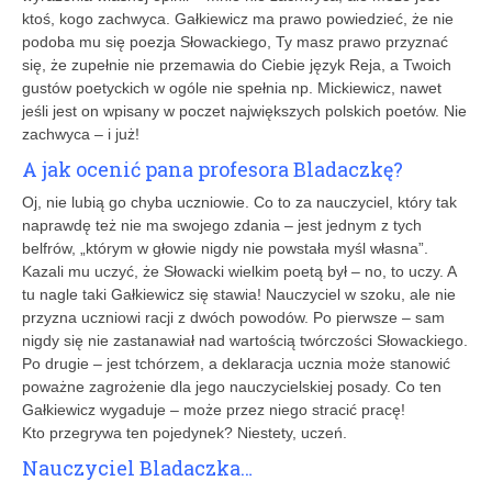
ktoś, kogo zachwyca. Gałkiewicz ma prawo powiedzieć, że nie
podoba mu się poezja Słowackiego, Ty masz prawo przyznać
się, że zupełnie nie przemawia do Ciebie język Reja, a Twoich
gustów poetyckich w ogóle nie spełnia np. Mickiewicz, nawet
jeśli jest on wpisany w poczet największych polskich poetów. Nie
zachwyca – i już!
A jak ocenić pana profesora Bladaczkę?
Oj, nie lubią go chyba uczniowie. Co to za nauczyciel, który tak
naprawdę też nie ma swojego zdania – jest jednym z tych
belfrów, „którym w głowie nigdy nie powstała myśl własna”.
Kazali mu uczyć, że Słowacki wielkim poetą był – no, to uczy. A
tu nagle taki Gałkiewicz się stawia! Nauczyciel w szoku, ale nie
przyzna uczniowi racji z dwóch powodów. Po pierwsze – sam
nigdy się nie zastanawiał nad wartością twórczości Słowackiego.
Po drugie – jest tchórzem, a deklaracja ucznia może stanowić
poważne zagrożenie dla jego nauczycielskiej posady. Co ten
Gałkiewicz wygaduje – może przez niego stracić pracę!
Kto przegrywa ten pojedynek? Niestety, uczeń.
Nauczyciel Bladaczka…