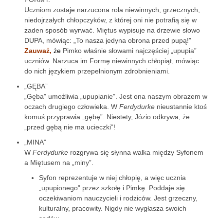
Uczniom zostaje narzucona rola niewinnych, grzecznych,
niedojrzałych chłopczyków, z której oni nie potrafią się w
żaden sposób wyrwać. Miętus wypisuje na drzewie słowo
DUPA, mówiąc: „To nasza jedyna obrona przed pupą!”
Zauważ,
że
Pimko właśnie słowami najczęściej „upupia”
uczniów. Narzuca im Formę niewinnych chłopiąt, mówiąc
do nich językiem przepełnionym zdrobnieniami.
„GĘBA”
„Gęba” umożliwia „upupianie”. Jest ona naszym obrazem w
oczach drugiego człowieka. W
Ferdydurke
nieustannie ktoś
komuś przyprawia „gębę”. Niestety, Józio odkrywa, że
„przed gębą nie ma ucieczki”!
„MINA”
W
Ferdydurke
rozgrywa się słynna walka między Syfonem
a Miętusem na „miny”.
Syfon reprezentuje w niej chłopię, a więc ucznia
„upupionego” przez szkołę i Pimkę. Poddaje się
oczekiwaniom nauczycieli i rodziców. Jest grzeczny,
kulturalny, pracowity. Nigdy nie wygłasza swoich