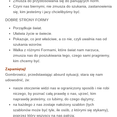
Zmusza do przystosowania się do panujących norm.
Czyni nas biernymi, nie zmusza do szukania, zastanowienia
się, kim jesteśmy i jacy chcielibyśmy być.
DOBRE STRONY FORMY
Porządkuje świat.
Ułatwia życie w świecie.
Pokazuje, co jest właściwe, a co nie, czyli uwalnia nas od
szukania wzorów.
Walka z różnymi Formami, które świat nam narzuca,
zmusza nas do poszukiwania tego, czego sami pragniemy,
kim chcemy być.
Zapamiętaj!
Gombrowicz, przedstawiając absurd sytuacji, stara się nam
udowodnić, że:
nasze otoczenie widzi nas w ograniczony sposób i nie robi
niczego, by poznać całą prawdę o nas, ujrzeć, kim
naprawdę jesteśmy, co lubimy, do czego dążymy;
na każdego z nas zostaje nałożony szablon (tych
szablonów może być tyle, ile osób, z którymi się stykamy),
poprzez który wszyscy na nas patrzą;