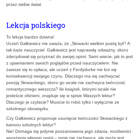
przez siebie świat.
Lekcja polskiego
To lekcja bardzo dziwna!
Uczeń Gałkiewicz nie uważa, że „Słowacki wielkim poetą był”! A
tak każe nauczyciel. Gałkiewicz jest naprawdę odważny, skoro
zdecydował się przyznać do swojej opinii. Sami wiecie, jak to jest
z ujawnianiem swoich poglądów przed nauczycielem. Nie
zawsze się to opłaca, ale uczeń z Ferdydurke nie boi się
konsekwencji swojego czynu. Dlaczego ma się zachwycać
poezją Słowackiego, skoro go wcale nie zachwyca twórczość
romantycznego wieszcza? Ile książek, którymi wcale nie
jesteście olśnieni, znajduje się w spisie Waszych lektur?
Dlaczego je czytacie? Musicie to robić tylko i wyłącznie ze
szkolnego obowiązku.
Czy Gałkiewicz proponuje usunięcie twórczości Słowackiego z
kanonu szkolnych lektur?
Nie! Domaga się jedynie poszanowania jego zdania, możliwości
wyrażenia własnej opinii – mnie nie zachwyca, ale może jest