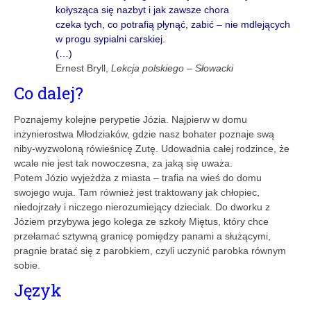
kołysząca się nazbyt i jak zawsze chora
czeka tych, co potrafią płynąć, zabić – nie mdlejących
w progu sypialni carskiej.
(…)
Ernest Bryll,
Lekcja polskiego – Słowacki
Co dalej?
Poznajemy kolejne perypetie Józia. Najpierw w domu
inżynierostwa Młodziaków, gdzie nasz bohater poznaje swą
niby-wyzwoloną rówieśnicę Zutę. Udowadnia całej rodzince, że
wcale nie jest tak nowoczesna, za jaką się uważa.
Potem Józio wyjeżdża z miasta – trafia na wieś do domu
swojego wuja. Tam również jest traktowany jak chłopiec,
niedojrzały i niczego nierozumiejący dzieciak. Do dworku z
Józiem przybywa jego kolega ze szkoły Miętus, który chce
przełamać sztywną granicę pomiędzy panami a służącymi,
pragnie bratać się z parobkiem, czyli uczynić parobka równym
sobie.
Język