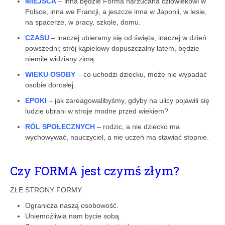
MIEJSCA
– inna będzie Forma narzucana człowiekowi w
Polsce, inna we Francji, a jeszcze inna w Japonii, w lesie,
na spacerze, w pracy, szkole, domu.
CZASU
– inaczej ubieramy się od święta, inaczej w dzień
powszedni; strój kąpielowy dopuszczalny latem, będzie
niemile widziany zimą.
WIEKU OSOBY
– co uchodzi dziecku, może nie wypadać
osobie dorosłej.
EPOKI
– jak zareagowalibyśmy, gdyby na ulicy pojawili się
ludzie ubrani w stroje modne przed wiekiem?
RÓL SPOŁECZNYCH
– rodzic, a nie dziecko ma
wychowywać, nauczyciel, a nie uczeń ma stawiać stopnie.
Czy FORMA jest czymś złym?
ZŁE STRONY FORMY
Ogranicza naszą osobowość.
Uniemożliwia nam bycie sobą.