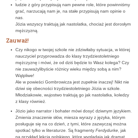
ludzie z góry przypisują nam pewne role, które powinniśmy
grać, narzucają nam je, na stałe przypisują nam opinie o
nas.
Józia wszyscy traktują jak nastolatka, chociaż jest dorosłym
mężczyz­ną.
Zauważ!
Czy nikogo w twojej szkole nie zdziwiłaby sytuacja, w której
nauczyciel przyprowadza do klasy trzydziestoletniego
mężczyznę i mówi, że od dziś będzie to Wasz kolega? Czy
nie zauważylibyście różnicy wieku między sobą a nim?
Wątpliwe!
Ale w powieści Gombrowicza jest zupełnie inaczej! Nikt nie
dziwi się obecności trzydziestoletniego Józia w szkole.
Młodziakowie, wujostwo traktują go jak nastolatka, koledzy
z klasy również.
Józio jako narrator i bohater mówi dosyć dziwnym językiem.
Zmienia znaczenie słów, miesza wyrazy z języka, którym
posługuje się na co dzień, z tymi, które zazwyczaj można
spotkać tylko w literaturze. Są fragmenty
Ferdydurke
, jak
na przykład lekcja polskiego, które wyglądają jak dramat.