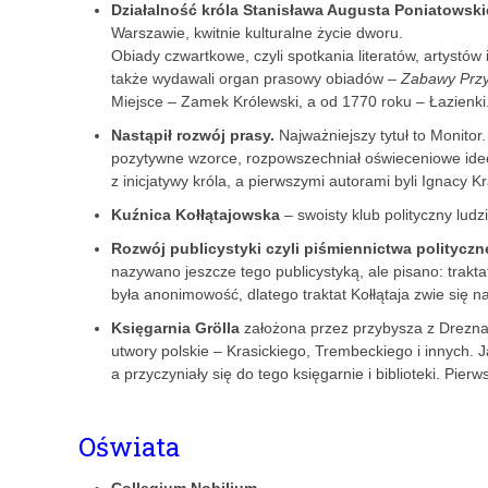
Działalność króla Stanisława Augusta Poniatowsk
Warszawie, kwitnie kulturalne życie dworu.
Obiady czwartkowe, czyli spotkania literatów, artystów i
także wydawali organ prasowy obiadów –
Zabawy Przy
Miejsce – Zamek Królewski, a od 1770 roku – Łazienki
Nastąpił rozwój prasy.
Najważniejszy tytuł to Monito
pozytywne wzorce, rozpowszechniał oświeceniowe idee
z inicjatywy króla, a pierwszymi autorami byli Ignacy K
Kuźnica Kołłątajowska
– swoisty klub polityczny lud
Rozwój publicystyki czyli piśmiennictwa politycz
nazywano jeszcze tego publicystyką, ale pisano: traktat
była anonimowość, dlatego traktat Kołłątaja zwie się n
Księgarnia Grölla
założona przez przybysza z Drezna,
utwory polskie – Krasickiego, Trembeckiego i innych. 
a przyczyniały się do tego księgarnie i biblioteki. Pierw
Oświata