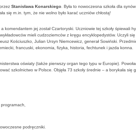
 przez
Stanisława Konarskiego
. Była to nowoczesna szkoła dla synów
ała się m.in. tym, że nie wolno było karać uczniów chłostą!
a komendantem jej został Czartoryski. Uczniowie tej szkoły śpiewali 
d wykładowców mieli cudzoziemców z kręgu encyklopedystów. Uczyli się 
adeusz Kościuszko, Julian Ursyn Niemcewicz, generał Sowiński. Przedmi
iecki, francuski, ekonomia, fizyka, historia, fechtunek i jazda konna.
nisterstwa oświaty (także pierwszy organ tego typu w Europie). Powoła
ować szkolnictwo w Polsce. Objęła 73 szkoły średnie – a borykała się 
w programach,
owoczesne podręczniki.