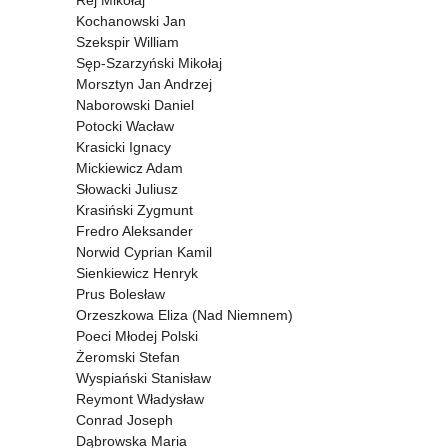
Rej Mikołaj
Kochanowski Jan
Szekspir William
Sęp-Szarzyński Mikołaj
Morsztyn Jan Andrzej
Naborowski Daniel
Potocki Wacław
Krasicki Ignacy
Mickiewicz Adam
Słowacki Juliusz
Krasiński Zygmunt
Fredro Aleksander
Norwid Cyprian Kamil
Sienkiewicz Henryk
Prus Bolesław
Orzeszkowa Eliza (Nad Niemnem)
Poeci Młodej Polski
Żeromski Stefan
Wyspiański Stanisław
Reymont Władysław
Conrad Joseph
Dąbrowska Maria