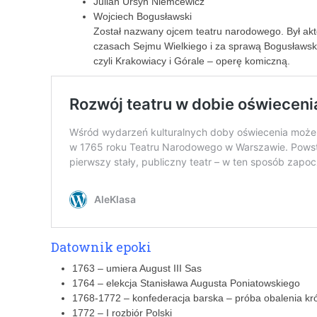
Julian Ursyn Niemcewicz
Wojciech Bogusławski
Został nazwany ojcem teatru narodowego. Był akt
czasach Sejmu Wielkiego i za sprawą Bogusławski
czyli Krakowiacy i Górale – operę komiczną.
Datownik epoki
1763 – umiera August III Sas
1764 – elekcja Stanisława Augusta Poniatowskiego
1768-1772 – konfederacja barska – próba obalenia kr
1772 – I rozbiór Polski