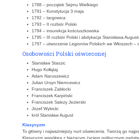
1788 – początek Sejmu Wielkiego
1791 – Konstytucja 3 maja
1792 – targowica
1793 – II rozbiór Polski
1794 – insurekcja kościuszkowska
1795 – III rozbiór Polski i abdykacja Stanisława Augus
1797 – utworzenie Legionów Polskich we Włoszech – 
Osobowości Polski oświeconej
Stanisław Staszic
Hugo Kołłątaj
Adam Naruszewicz
Julian Ursyn Niemcewicz
Franciszek Zabłocki
Franciszek Karpiński
Franciszek Salezy Jezierski
Józef Wybicki
król Stanisław August
Klasycyzm
To główny i najważniejszy nurt oświecenia. Tworzą go najpo
Klasycyzm współgra z bieżącym życiem politycznym państwa,