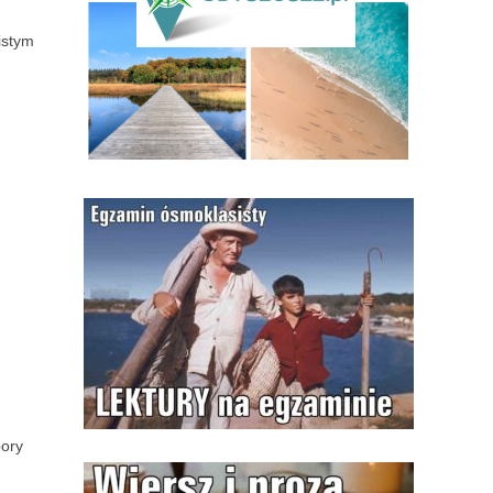
istym
pory