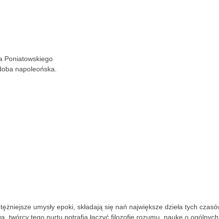
ta Poniatowskiego
doba napoleońska.
tężniejsze umysły epoki, składają się nań największe dzieła tych czasó
 twórcy tego nurtu potrafią łączyć filozofię rozumu, naukę o ogólnych