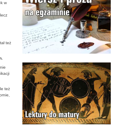
ek w
 lecz
ał też
m.
nie
ikacji
ale też
iomie,