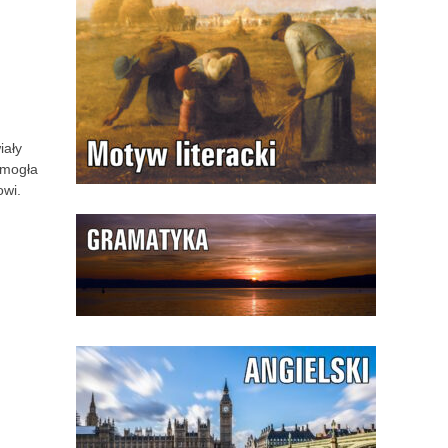
iały
 mogła
owi.