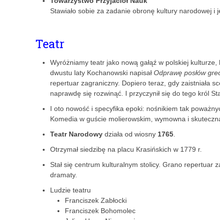
Towarzystwo Przyjaciół Nauk
Stawiało sobie za zadanie obronę kultury narodowej i j
Teatr
Wyróżniamy teatr jako nową gałąź w polskiej kulturze, 
dwustu laty Kochanowski napisał
Odprawę posłów grec
repertuar zagraniczny. Dopiero teraz, gdy zaistniała s
naprawdę się rozwinąć. I przyczynił się do tego król S
I oto nowość i specyfika epoki: nośnikiem tak poważny
Komedia w guście molierowskim, wymowna i skuteczn
Teatr Narodowy
działa od wiosny
1765
.
Otrzymał siedzibę na placu Krasińskich w 1779 r.
Stał się centrum kulturalnym stolicy. Grano repertuar 
dramaty.
Ludzie teatru
Franciszek Zabłocki
Franciszek Bohomolec