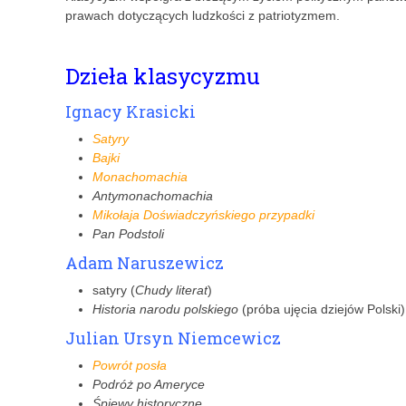
prawach dotyczących ludzkości z patriotyzmem.
Dzieła klasycyzmu
Ignacy Krasicki
Satyry
Bajki
Monachomachia
Antymonachomachia
Mikołaja Doświadczyńskiego przypadki
Pan Podstoli
Adam Naruszewicz
satyry (
Chudy literat
)
Historia narodu polskiego
(próba ujęcia dziejów Polski)
Julian Ursyn Niemcewicz
Powrót posła
Podróż po Ameryce
Śpiewy historyczne