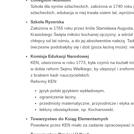
Collegium Nobilium
Szkoła dla synów szlacheckich, założona w 1740 roku
szlacheckich, edukacja w niej trwała osiem lat, wyróżni
Szkoła Rycerska
Założona w 1765 roku przez króla Stanisława Augusta, 
Krasickiego Święta miłości kochanej ojczyzny, a wśró
chłopcy od lat ośmiu, a do jej absolwentów należą: T
ówczesne podobałyby się i dziś (poza łaciną może): niem
Komisja Edukacji Narodowej
KEN, utworzona w roku 1773, była czymś na kształt mi
w dobie reform Sejmu Wielkiego, by ulepszyć i zreform
z brakiem kadr nauczycielskich.
Reformy KEN:
język polski językiem wykładowym,
ograniczenie łaciny,
przedmioty matematyczne, przyrodnicze i etyka 
lektury obowiązkowe, np. Kochanowski.
Towarzystwo do Ksiąg Elementarnych
Powołane przez KEN miało za zadanie opracowywać n