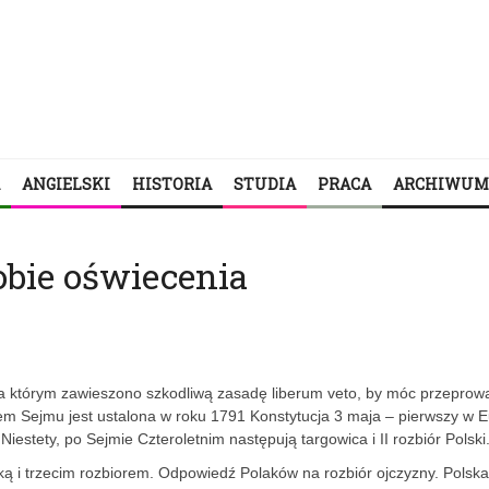
ANGIELSKI
HISTORIA
STUDIA
PRACA
ARCHIWUM
bie oświecenia
 na którym zawieszono szkodliwą zasadę liberum veto, by móc przeprow
em Sejmu jest ustalona w roku 1791 Konstytucja 3 maja – pierwszy w E
tety, po Sejmie Czteroletnim następują targowica i II rozbiór Polski
ą i trzecim rozbiorem. Odpowiedź Polaków na rozbiór ojczyzny. Polska