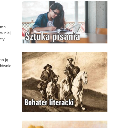
hymn
w niej
oty
no ją
głównie