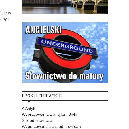
śnie w
many,
EPOKI LITERACKIE
A Antyk
Wypracowania z antyku i Biblii
Ś Średniowiecze
Wypracowania ze średniowiecza