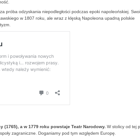
ność.
sza próba odzyskania niepodległości podczas epoki napoleońskiej. Swo
wskiego w 1807 roku, ale wraz z klęską Napoleona upadną polskie
ntyzm.
ny (1765), a w 1779 roku powstaje Teatr Narodowy.
W stolicy od tej 
zespoły zagraniczne. Doganiamy pod tym względem Europę.