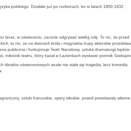
ęzyka polskiego. Działało już po rozbiorach, bo w latach 1800-1832.
bo teraz, w oświeceniu, zacznie odgrywać wielką rolę. To nic, że przed
kich
, to nic, że na dworach króla i magnatów trupy aktorskie przedstaw
cena publiczna i funkcjonuje Teatr Narodowy, sztuka dramaturgii będzie
taś, miłośnik teatru, który kazał w Łazienkach wystawić pomnik Szekspir
ch ideałów oświeceniowych wcale nie stała się tragedia, lecz komedia.
a.
zagraniczny, sztuki francuskie, opery włoskie, powoli powstawały własne