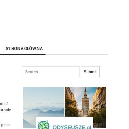
STRONA GŁÓWNA
adzić
uropie
.
 ginie