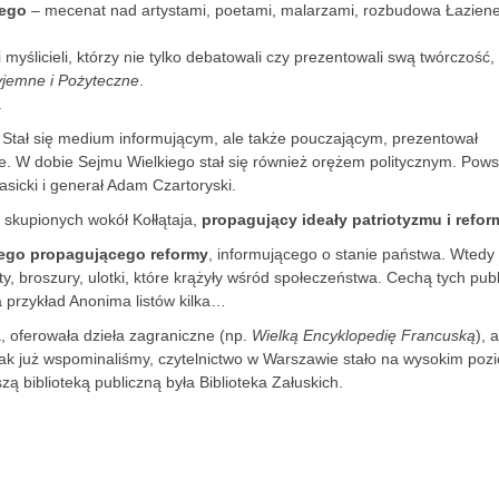
iego
– mecenat nad artystami, poetami, malarzami, rozbudowa Łazien
 myślicieli, którzy nie tylko debatowali czy prezentowali swą twórczość,
jemne i Pożyteczne
.
.
r. Stał się medium informującym, ale także pouczającym, prezentował
. W dobie Sejmu Wielkiego stał się również orężem politycznym. Powst
rasicki i generał Adam Czartoryski.
zi skupionych wokół Kołłątaja,
propagujący ideały patriotyzmu i refor
nego propagującego reformy
, informującego o stanie państwa. Wtedy 
y, broszury, ulotki, które krążyły wśród społeczeństwa. Cechą tych publ
a przykład Anonima listów kilka…
 oferowała dzieła zagraniczne (np.
Wielką Encyklopedię Francuską
), 
Jak już wspominaliśmy, czytelnictwo w Warszawie stało na wysokim poz
szą biblioteką publiczną była Biblioteka Załuskich.