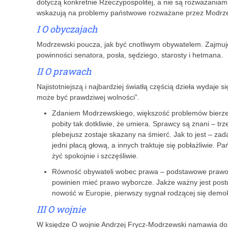
dotyczą konkretnie Rzeczypospolitej, a nie są rozważaniami a
wskazują na problemy państwowe rozważane przez Modrz
I O obyczajach
Modrzewski poucza, jak być cnotliwym obywatelem. Zajmuje
powinności senatora, posła, sędziego, starosty i hetmana.
II O prawach
Najistotniejszą i najbardziej światłą częścią dzieła wydaje 
może być prawdziwej wolności”.
Zdaniem Modrzewskiego, większość problemów bierze si
pobity tak dotkliwie, że umiera. Sprawcy są znani – trz
plebejusz zostaje skazany na śmierć. Jak to jest – za
jedni płacą głową, a innych traktuje się pobłażliwie.
żyć spokojnie i szczęśliwie.
Równość obywateli wobec prawa – podstawowe prawo d
powinien mieć prawo wyborcze. Jakże ważny jest pos
nowość w Europie, pierwszy sygnał rodzącej się demok
III O wojnie
W księdze O wojnie Andrzej Frycz-Modrzewski namawia do… 