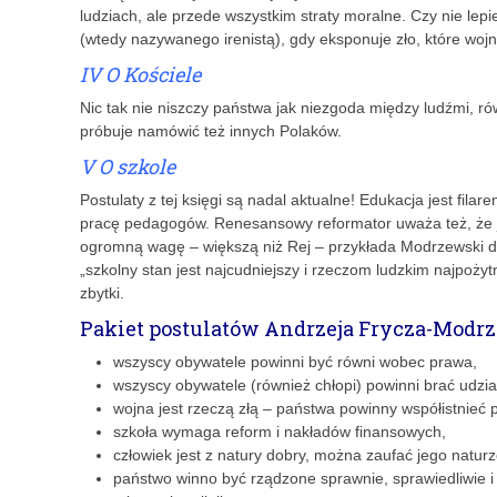
ludziach, ale przede wszystkim straty moralne. Czy nie lepi
(wtedy nazywanego irenistą), gdy eksponuje zło, które wo
IV O Kościele
Nic tak nie niszczy państwa jak niezgoda między ludźmi, rów
próbuje namówić też innych Polaków.
V O szkole
Postulaty z tej księgi są nadal aktualne! Edukacja jest fil
pracę pedagogów. Renesansowy reformator uważa też, że j
ogromną wagę – większą niż Rej – przykłada Modrzewski do
„szkolny stan jest najcudniejszy i rzeczom ludzkim najpożytn
zbytki.
Pakiet postulatów Andrzeja Frycza-Modr
wszyscy obywatele powinni być równi wobec prawa,
wszyscy obywatele (również chłopi) powinni brać udzia
wojna jest rzeczą złą – państwa powinny współistnieć 
szkoła wymaga reform i nakładów finansowych,
człowiek jest z natury dobry, można zaufać jego naturz
państwo winno być rządzone sprawnie, sprawiedliwie i