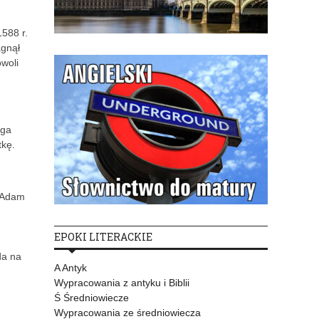
1588 r.
agnął
woli
rga
tkę.
e Adam
EPOKI LITERACKIE
da na
A Antyk
Wypracowania z antyku i Biblii
Ś Średniowiecze
Wypracowania ze średniowiecza