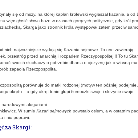
nały się od mszy, na której kapłan królewski wygłaszał kazanie, a od 
mu więc głosić słowo boże w czasach gorących politycznie, gdy król pr
szlachecką. Skarga jako stronnik króla występował zatem przeciw samo
ód nich najważniejsze wydają się Kazania sejmowe. To one zawierają
dek, przestróg przed anarchią i rozpadem Rzeczypospolitej!!! To tu Ska
konać swoich słuchaczy o potrzebie dbania o ojczyznę jak o własną ma
chorób zapadła Rzeczpospolita.
Rzeczpospolitą porównuje do matki rodzonej (motyw ten później podejmi
o okrętu – a gdy okręt tonie głupi tłomoczki swoje i skrzynie swoje
ię narodowymi alegoriami.
ienkiewicz. W sumie
Kazań sejmowych
powstało osiem, a w ostatnim pa
a i nie poprawi.
ędza Skargi: