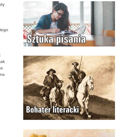
sty
 tego
ć
jak
e:
 na