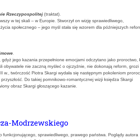
ie Rzeczypospolitej
(traktat).
wszy w tej skali – w Europie. Stworzył on wizję sprawiedliwego,
ycia społecznego – jego myśl stała się wzorem dla późniejszych refor
ejmowe
.
, gdyż jego kazania przepełnione emocjami odczytano jako proroctwo, 
jeśli obywatele nie zaczną myśleć o ojczyźnie, nie dokonają reform, groz
VIII w., twórczość Piotra Skargi wydała się następnym pokoleniom proroc
rzyszłość. Do takiej pomnikowo-romantycznej wizji księdza Skargi
wiony obraz Skargi głoszącego kazanie.
cza-Modrzewskiego
o funkcjonującego, sprawiedliwego, prawego państwa. Poglądy autora