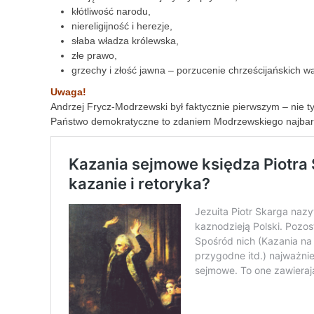
kłótliwość narodu,
niereligijność i herezje,
słaba władza królewska,
złe prawo,
grzechy i złość jawna – porzucenie chrześcijańskich war
Uwaga!
Andrzej Frycz-Modrzewski był faktycznie pierwszym – nie tyl
Państwo demokratyczne to zdaniem Modrzewskiego najbardzi