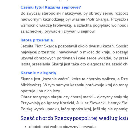
Czemu tytuł
Kazania sejmowe
?
Bo zwyczaj staropolski nakazywał, by obrady sejmu rozpoczy
nadwornym kaznodzieją był właśnie Piotr Skarga. Przyszło 
wzmocnić władzę królewską, a szlachta pogłębiać wolność 
szlacheckiej, prywacie i zrywaniu sejmów.
Istota przesłania
Jezuita Piotr Skarga pozostawił około dwustu kazań. Spośr
najwięcej przestróg i nawoływań o miłość do kraju, o rozsą
używał obrazowych porównań i całe serce wkładał, by prze
Istotą przesłania Skargi jest taka oto diagnoza: na sześć 
Kazanie z alegorią
Słynne jest „kazanie wtóre”, które te choroby wylicza, a 
Mickiewicz). W tym samym kazaniu porównuje kraj do tonąceg
opatruje i na nich leży.
Obraz tonącego okrętu czy chorej matki – ojczyzny stały s
Przywołają go Ignacy Krasicki, Juliusz Słowacki, Henryk S
Polskę wyrok upadku, który spotka kraj, jeśli się nie opamięt
Sześć chorób Rzeczypospolitej według ksi
obojętność wobec ojczyzny i prywata,