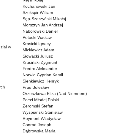
Rej Mikołaj
Kochanowski Jan
Szekspir William
Sęp-Szarzyński Mikołaj
Morsztyn Jan Andrzej
Naborowski Daniel
Potocki Wacław
Krasicki Ignacy
ział w
Mickiewicz Adam
Słowacki Juliusz
Krasiński Zygmunt
Fredro Aleksander
Norwid Cyprian Kamil
Sienkiewicz Henryk
ych
Prus Bolesław
Orzeszkowa Eliza (Nad Niemnem)
Poeci Młodej Polski
Żeromski Stefan
Wyspiański Stanisław
Reymont Władysław
Conrad Joseph
Dąbrowska Maria