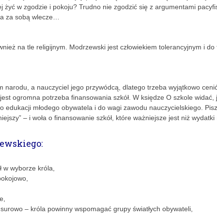
ej żyć w zgodzie i pokoju? Trudno nie zgodzić się z argumentami pacyfi
jna za sobą wlecze…
nież na tle religijnym. Modrzewski jest człowiekiem tolerancyjnym i do
arem narodu, a nauczyciel jego przywódcą, dlatego trzeba wyjątkowo ceni
est ogromna potrzeba finansowania szkół. W księdze O szkole widać, 
 edukacji młodego obywatela i do wagi zawodu nauczycielskiego. Pisz
iejszy” – i woła o finansowanie szkół, które ważniejsze jest niż wydatki
zewskiego:
ł w wyborze króla,
pokojowo,
e,
 surowo – króla powinny wspomagać grupy światłych obywateli,