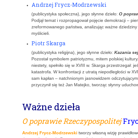
Andrzej Frycz-Modrzewski
(publicystyka społeczna), jego słynne dzieło:
O popraw
Podjął temat i roz­propagował pojęcie demokracji – pier
zreformowanego państwa, analizując ważne dziedziny ż
myślicieli.
Piotr Skarga
(publicystyka religijna), jego słynne dzieło:
Kazania s
Pozostał symbolem patriotyzmu, mitem polskiej kultury
niestety, spełniło się w XVIII w. Skarga przestrzegał: 
katastrofa. W konfrontacji z utratą niepodległości w X
sam kapłan – natchnionym jasnowidzem odczytującym p
przyczynił się też Jan Matejko, tworząc słynny uducho
Ważne dzieła
O poprawie Rzeczypospolitej
Fry
Andrzej Frycz-Modrzewski
tworzy własną wizję prawidłow