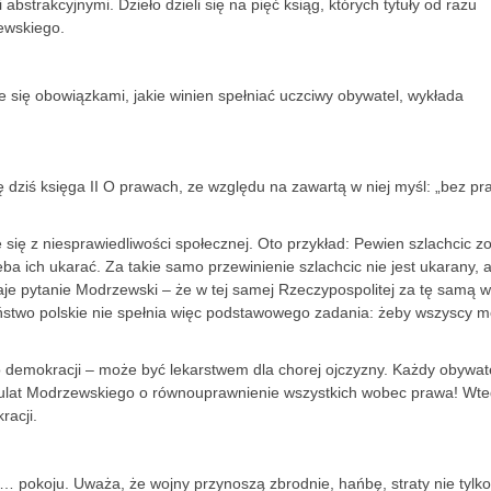
bstrakcyjnymi. Dzieło dzieli się na pięć ksiąg, których tytuły od razu
ewskiego.
 się obowiązkami, jakie winien spełniać uczciwy obywatel, wykłada
się dziś księga II O prawach, ze względu na zawartą w niej myśl: „bez pr
ę z niesprawiedliwości społecznej. Oto przykład: Pewien szlachcic zo
eba ich ukarać. Za takie samo przewinienie szlachcic nie jest ukarany, 
daje pytanie Modrzewski – że w tej samej Rzeczypospolitej za tę samą w
 Państwo polskie nie spełnia więc podstawowego zadania: żeby wszyscy m
emokracji – może być lekarstwem dla chorej ojczyzny. Każdy obywat
tulat Modrzewskiego o równouprawnienie wszystkich wobec prawa! Wt
racji.
pokoju. Uważa, że wojny przynoszą zbrodnie, hańbę, straty nie tylk