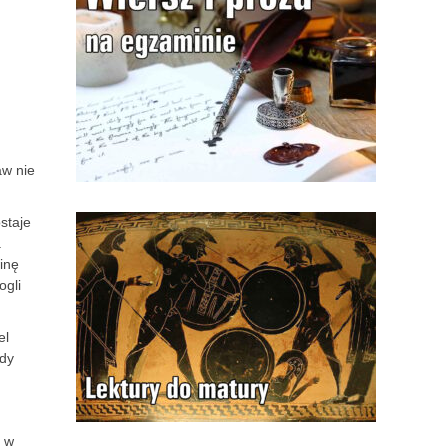
aw nie
staje
a
inę
ogli
el
edy
o w