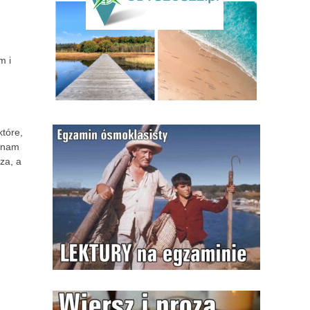
m i
które,
i nam
za, a