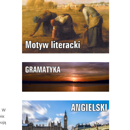
. W
ia:
nują