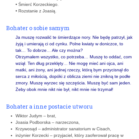
• Śmierć Korzeckiego.
• Rozstanie z Joasią.
Bohater o sobie samym
Ja muszę rozwalić te śmierdzące nory. Nie będę patrzył, jak
żyją i umierają ci od cynku. Polne kwiaty w doniczce, to
tak… To dobrze… Ale czy można?
Otrzymałem wszystko, co potrzeba… Muszę to oddać, com
wziął. Ten dług przeklęty… Nie mogę mieć ani ojca, ani
matki, ani żony, ani jednej rzeczy, którą bym przycisnął do
serca z miłością, dopóki z oblicza ziemi nie znikną te podłe
zmory. Muszę wyrzec się szczęścia. Muszę być sam jeden.
Żeby obok mnie nikt nie był, nikt mnie nie trzymał!
Bohater a inne postacie utworu
Wiktor Judym – brat,
Joasia Podborska – narzeczona,
Krzywosąd – administrator sanatorium w Cisach,
inżynier Korzecki – przyjaciel, który zaoferował pracę w