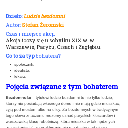
Dzieło:
Ludzie bezdomni
Autor:
Stefan Żeromski
Czas i miejsce akcji
Akcja toczy się u schyłku XIX w. w
Warszawie, Paryżu, Cisach i Zagłębiu.
Co to za typ
bohatera
?
społecznik,
idealista,
lekarz.
Pojęcia związane z tym bohaterem
Bezdomność
– tytułowi ludzie bezdomni to nie tylko ludzie,
którzy nie posiadają własnego domu i nie mają gdzie mieszkać,
żyją pod mostem albo na ulicy. Za bezdomnych w tradycyjnym
tego słowa znaczeniu możemy uznać paryskich kloszardów i
warszawską klasę robotniczą, która mieszka w tak nędznych
„mieszkaniach”, że praktycznie nie ma dachu nad głową…