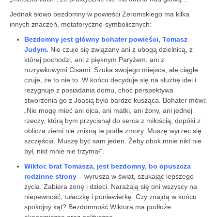
Jednak słowo bezdomny w powieści Żeromskiego ma kilka
innych znaczeń, metaforyczno-symbolicznych:
Bezdomny jest główny bohater powieści, Tomasz
Judym.
Nie czuje się związany ani z ubogą dzielnicą, z
której pochodzi, ani z pięknym Paryżem, ani z
rozrywkowymi Cisami. Szuka swojego miejsca, ale ciągle
czuje, że to nie to. W końcu decyduje się na służbę idei i
rezygnuje z posiadania domu, choć perspektywa
stworzenia go z Joasią była bardzo kusząca. Bohater mówi:
„Nie mogę mieć ani ojca, ani matki, ani żony, ani jednej
rzeczy, którą bym przycisnął do serca z miłoś­cią, dopóki z
oblicza ziemi nie znikną te podłe zmory. Muszę wyrzec się
szczęścia. Muszę być sam jeden. Żeby obok mnie nikt nie
był, nikt mnie nie trzymał”.
Wiktor, brat Tomasza, jest bezdomny, bo opuszcza
rodzinne strony
– wyrusza w świat, szukając lepszego
życia. Zabiera żonę i dzieci. Narażają się oni wszyscy na
niepewność, tułaczkę i poniewierkę. Czy znajdą w końcu
spokojny kąt? Bezdomność Wiktora ma podłoże
ekonomiczne oraz polityczne.