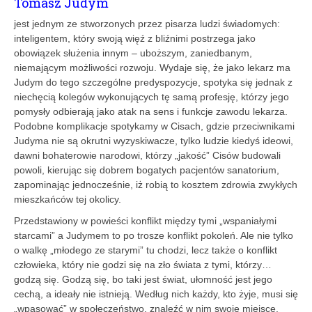
Tomasz Judym
jest jednym ze stworzonych przez pisarza ludzi świadomych:
inteligentem, który swoją więź z bliźnimi postrzega jako
obowiązek służenia innym – uboższym, zaniedbanym,
niemającym możliwości rozwoju. Wydaje się, że jako lekarz ma
Judym do tego szczególne predyspozycje, spotyka się jednak z
niechęcią kolegów wykonujących tę samą profesję, którzy jego
pomysły odbierają jako atak na sens i funkcje zawodu lekarza.
Podobne komplikacje spotykamy w Cisach, gdzie przeciwnikami
Judyma nie są okrutni wyzyskiwacze, tylko ludzie kiedyś ideowi,
dawni bohaterowie narodowi, którzy „jakość” Cisów budowali
powoli, kierując się dobrem bogatych pacjentów sanatorium,
zapominając jednocześnie, iż robią to kosztem zdrowia zwykłych
mieszkańców tej okolicy.
Przedstawiony w powieści konflikt między tymi „wspaniałymi
starcami” a Judymem to po trosze konflikt pokoleń. Ale nie tylko
o walkę „młodego ze starymi” tu chodzi, lecz także o konflikt
człowieka, który nie godzi się na zło świata z tymi, którzy…
godzą się. Godzą się, bo taki jest świat, ułomność jest jego
cechą, a ideały nie istnieją. Według nich każdy, kto żyje, musi się
„wpasować” w społeczeństwo, znaleźć w nim swoje miejsce,