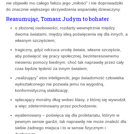
nie objawiło mu całego fałszu jego „miłości” i nie doprowadziło
do znacznie większego skrzywdzenia wspaniałej dziewczyny.
Reasumując, Tomasz Judym to bohater
o złożonej osobowości, rozdarty wewnętrznie między
dwoma światami, między ideą poświęcenia się dla innych, a
własnym szczęściem;
tragiczny, gdyż odrzuca urodę świata, własne szczęście,
aby poświęcić się pracy społecznej, bezinteresownemu
niesieniu pomocy biednym, choć tak naprawdę przez cały
czas będzie tęsknić za innym światem;
„realizujący” etos inteligencki, jego świadomość człowieka
wykształconego nie pozwala jemu na wygodną,
konformistyczną stabilizację;
spłacający moralny dług wobec klasy, z której się wywodził,
a więc zdeterminowany przez pochodzenie;
wyalienowany – poświęca się dla proletariatu, którym w
pewnym sensie gardzi, tak naprawdę nie może znaleźć dla
siebie żadnego miejsca i to w sensie fizycznym i
duchowym;