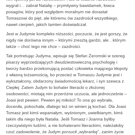
wygrał i… zabrał Natalię – prymitywny bawidamek, łowca
posagów, który pod względem moralnym nie dorastał
Tomaszowi do pięt, ale któremu ów zazdrościł wszystkiego,
nawet cierpień, jakich tamten doświadczał.
Jest w Judymie kompleks niższości, poczucie, że jest gorszy, że
nigdy nie dorówna innym – którymi zresztą gardzi, ale…którym
także – choć tego nie chce – zazdrości.
Tak portretując Judyma, wpisuje się Stefan Żeromski w szereg
pisarzy wyprzedzających dwudziestowieczną psychologię i
tworzy bardzo przekonującą postać człowieka mającego kłopoty
z własną tożsamością, bo przecież w Tomaszu Judymie jest i
wykształcony, obdarzony świadomością lekarz, i syn szewca z
Ciepłej. Zatem Judym to bohater literacki o złożonej
osobowości, miotają nim przeróżne uczucia, ale jednocześnie –
Joasi jest pewien. Pewien jej miłości! To ona go wybrała,
doceniła, pokochała, dlatego też on winien ją kochać. Dla Joasi
Tomasz jest kimś wspaniałym, wyśnionym, uwielbianym, kimś
takim dla niego była Natalia. Jeśli Tomasz i Joanna byliby
rzeczywistymi ludźmi, a nie bohaterami literackimi, należałoby
czuć zadowolenie, że Judym porzucił „wybrankę”, zanim życie