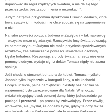
dopasować do reguł rządzących światem, a nie da się tego
przecież zrobić bez „zapomnienia o mrzonkach”.
Judym natrętnie przypomina dyrektorom Cisów o ideałach, które
towarzyszyły ich młodości, nie chce zgodzić się na zapomnienie
o nich.
Narrator powieści porzuca Judyma w Zagłębiu i – tak naprawdę
– wszystko może się zdarzyć. Rzeczywiste losy świata pokazują,
że samotniczy bunt Judyma nie może przynieść spodziewanych
rezultatów, zaś zakończenie powieści uświadamia osobistą
klęskę bohatera. Rezygnując z urody świata na rzecz niesienia
pomocy biednym, wydaje się, iż doktor Tomasz nigdy nie zazna
spokoju.
Jeśli chodzi o stosunek bohatera do kobiet, Tomasz myślał o
Joannie tylko i wyłącznie w kategorii żony, a nie kochanki.
Gorące uczucie, pełne namiętności, niestety bez nadziei na
wzajemność było zarezerwowane dla Natalii. W jej oczach
widział intrygujący blask ponurej dumy, który jednocześnie go
pociągał i przerażał – po prostu był zniewalający. Przez chwilę,
wprawdzie, ale „myślał, że oddałby życie, gdyby te oczy tak za
nim tęskniły jak za Karbowskim”, ale to właśnie Karbowski