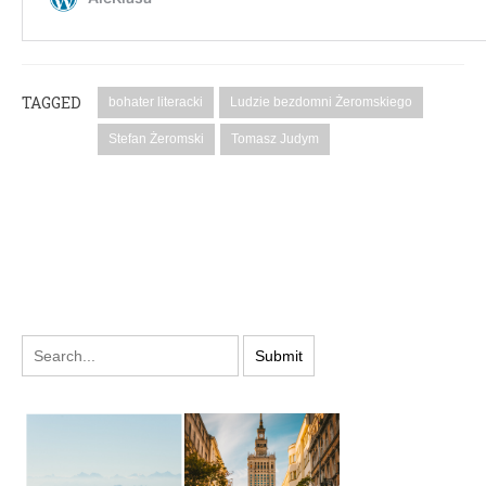
TAGGED
bohater literacki
Ludzie bezdomni Żeromskiego
Stefan Żeromski
Tomasz Judym
PODYSKUTUJ: