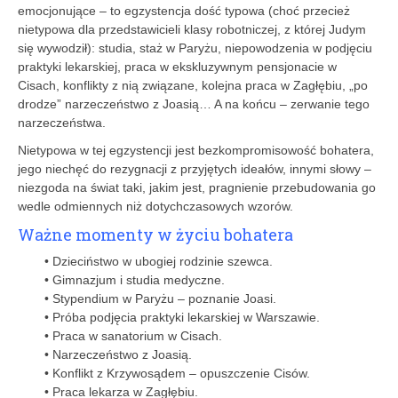
emocjonujące – to egzystencja dość typowa (choć przecież
nietypowa dla przedstawicieli klasy robotniczej, z której Judym
się wywodził): studia, staż w Paryżu, niepowodzenia w podjęciu
praktyki lekarskiej, praca w ekskluzywnym pensjonacie w
Cisach, konflikty z nią związane, kolejna praca w Zagłębiu, „po
drodze” narzeczeństwo z Joasią… A na końcu – zerwanie tego
narzeczeństwa.
Nietypowa w tej egzystencji jest bezkompromisowość bohatera,
jego niechęć do rezygnacji z przyjętych ideałów, innymi słowy –
niezgoda na świat taki, jakim jest, pragnienie przebudowania go
wedle odmiennych niż dotychczasowych wzorów.
Ważne momenty w życiu bohatera
• Dzieciństwo w ubogiej rodzinie szewca.
• Gimnazjum i studia medyczne.
• Stypendium w Paryżu – poznanie Joasi.
• Próba podjęcia praktyki lekarskiej w Warszawie.
• Praca w sanatorium w Cisach.
• Narzeczeństwo z Joasią.
• Konflikt z Krzywosądem – opuszczenie Cisów.
• Praca lekarza w Zagłębiu.