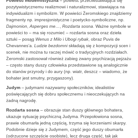
Powieść modernistyczna
– powieść przeciwstawiająca się
pozytywistycznemu realizmowi i naturalizmowi, stawiająca na
indywidualizm i symbolizm. W powieści Żeromskiego znajdziemy
fragmenty np. impresjonistyczne i poetycko-symboliczne, np.
Dajmonion
,
Asperges me…
,
Rozdarta sosna
. Ważne symbole w
powieści to – ma się rozumieć – rozdarta sosna oraz dzieła
sztuki – posąg
Wenus z Milo
i
Ubogi rybak
, obraz Puvis de
Chevannes’a.
Ludzie bezdomni
składają się z kompozycji scen i
scenek, nie można tu raczej mówić o tradycyjnych rozdziałach.
Żeromski zastosował również zabieg zwany psychizacją pejzażu
– często stany duszy człowieka przedstawione są analogicznie
do stanów przyrody i do aury (np. wiatr, deszcz – wiadomo, że
bohater jest smutny, przygaszony).
Judym
– judymami nazywamy społeczników, idealistów
poświęcających się dobru społecznemu i nieoczekujących na
żadną nagrodę.
Rozdarta sosna
– obrazuje stan duszy głównego bohatera,
ukazuje sytuację psychiczną Judyma. Przepołowiona sosna,
prawie obumarła jedną częścią, trzyma się korzeniami skarpy.
Podobnie dzieje się z Judymem, część jego duszy obumarła
(odrzucone szczęście osobiste), lecz druga część, tak jak