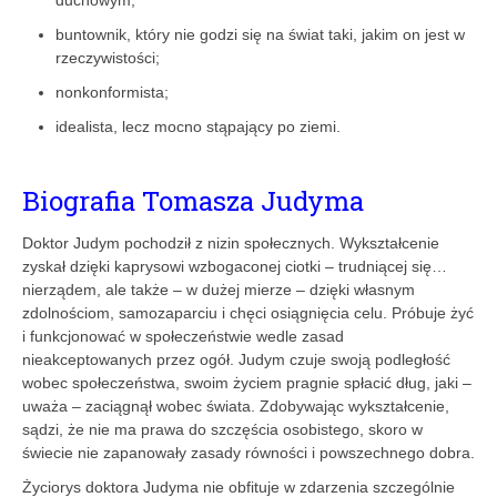
buntownik, który nie godzi się na świat taki, jakim on jest w
rzeczywistości;
nonkonformista;
idealista, lecz mocno stąpający po ziemi.
Biografia Tomasza Judyma
Doktor Judym pochodził z nizin społecznych. Wykształcenie
zyskał dzięki kaprysowi wzbogaconej ciotki – trudniącej się…
nierządem, ale także – w dużej mierze – dzięki własnym
zdolnościom, samozaparciu i chęci osiągnięcia celu. Próbuje żyć
i funkcjonować w społeczeństwie wedle zasad
nieakceptowanych przez ogół. Judym czuje swoją podległość
wobec społeczeństwa, swoim życiem pragnie spłacić dług, jaki –
uważa – zaciągnął wobec świata. Zdobywając wykształcenie,
sądzi, że nie ma prawa do szczęścia osobistego, skoro w
świecie nie zapanowały zasady równości i powszechnego dobra.
Życiorys doktora Judyma nie obfituje w zdarzenia szczególnie