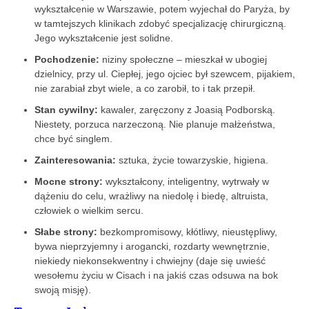
wykształcenie w Warszawie, potem wyjechał do Paryża, by
w tamtejszych klinikach zdobyć specjalizację chirurgiczną.
Jego wykształcenie jest solidne.
Pochodzenie:
niziny społeczne – mieszkał w ubogiej
dzielnicy, przy ul. Ciepłej, jego ojciec był szewcem, pijakiem,
nie zarabiał zbyt wiele, a co zarobił, to i tak przepił.
Stan cywilny:
kawaler, zaręczony z Joasią Podborską.
Niestety, porzuca narzeczoną. Nie planuje małżeństwa,
chce być singlem.
Zainteresowania:
sztuka, życie towarzyskie, higiena.
Mocne strony:
wykształcony, inteligentny, wytrwały w
dążeniu do celu, wrażliwy na niedolę i biedę, altruista,
człowiek o wielkim sercu.
Słabe strony:
bezkompromisowy, kłótliwy, nieustępliwy,
bywa nieprzyjemny i arogancki, rozdarty wewnętrznie,
niekiedy niekonsekwentny i chwiejny (daje się uwieść
wesołemu życiu w Cisach i na jakiś czas odsuwa na bok
swoją misję).