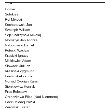
Homer
Sofokles
Rej Mikołaj
Kochanowski Jan
Szekspir William
Sęp-Szarzyński Mikołaj
Morsztyn Jan Andrzej
Naborowski Daniel
Potocki Wacław
Krasicki Ignacy
Mickiewicz Adam
Słowacki Juliusz
Krasiński Zygmunt
Fredro Aleksander
Norwid Cyprian Kamil
Sienkiewicz Henryk
Prus Bolesław
Orzeszkowa Eliza (Nad Niemnem)
Poeci Młodej Polski
Żeromski Stefan