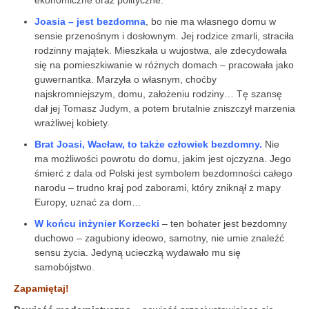
Joasia – jest bezdomna
, bo nie ma własnego domu w
sensie przenoś­nym i dosłownym. Jej rodzice zmarli, straciła
rodzinny majątek. Mieszkała u wujostwa, ale zdecydowała
się na pomieszkiwanie w różnych domach – pracowała jako
guwernantka. Marzyła o własnym, choćby
najskromniejszym, domu, założeniu rodziny… Tę szansę
dał jej Tomasz Judym, a potem brutalnie zniszczył marzenia
wrażliwej kobiety.
Brat Joasi, Wacław, to także człowiek bezdomny.
Nie
ma możliwoś­ci powrotu do domu, jakim jest ojczyz­na. Jego
śmierć z dala od Polski jest symbolem bezdomności całego
narodu – trudno kraj pod zaborami, który zniknął z mapy
Europy, uznać za dom…
W końcu inżynier Korzecki
– ten bohater jest bezdomny
duchowo – zagubiony ideowo, samotny, nie umie znaleźć
sensu życia. Jedyną ucieczką wydawało mu się
samobójstwo.
Zapamiętaj!