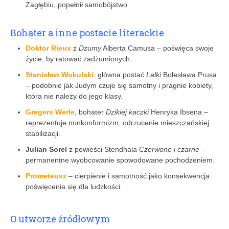
Zagłębiu, popełnił samobójstwo.
Bohater a inne postacie literackie
Doktor Rieux
z
Dżumy
Alberta Camusa – poświęca swoje
życie, by ratować zadżumionych.
Stanisław Wokulski
, główna postać
Lalki
Boles­ława Prusa
– podobnie jak Judym czuje się samotny i pragnie kobiety,
która nie należy do jego klasy.
Gregers Werle
, bohater
Dzikiej kaczki
Henryka Ibsena –
reprezentuje nonkonformizm, odrzucenie mieszczańskiej
stabilizacji.
Julian Sorel
z powieści Stendhala
Czerwone i czarne
–
permanentne wyobcowanie spowodowane pochodzeniem.
Prometeusz
– cierpienie i samotność jako konsekwencja
poświęcenia się dla ludzkości.
O utworze źródłowym