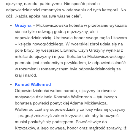
ojczyzny, narodu, patriotyzmu. Nie sposób pisać o
odpowiedzialności romantyka w oderwaniu od tych kategorii. No
cóż, „każda epoka ma swe własne cele”.
Grażyna
– Mickiewiczowska kobieta w przebraniu wykazała
się nie tylko odwagą godną mężczyzny, ale i
odpowiedzialnością. Uratowała honor swego męża Litawora
– księcia nowogródzkiego. W rycerskiej zbroi udała się na
pole bitwy, by wesprzeć Litwinów. Czyn Grażyny wynikał z
miłości do ojczyzny i męża. Bohaterka Mickiewiczowskiego
poematu jest znakomitym przykładem, iż odpowiedzialność
w rozumieniu romantycznym była odpowiedzialnością za
kraj i naród.
Konrad Wallenrod
Odpowiedzialność wobec narodu, ojczyzny to również
motywacja działania Konrada Wallenroda – tytułowego
bohatera powieści poetyckiej Adama Mickiewicza.
Wallenrod czuł się odpowiedzialny za losy własnej ojczyzny
– pragnął zniszczyć zakon krzyżacki, ale aby to uczynić,
musiał posłużyć się podstępem. Powrócił więc do
Krzyżaków, a jego odwaga, honor oraz mądrość sprawiły, iż