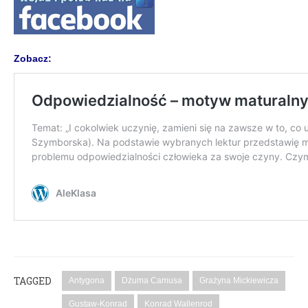
Zobacz:
TAGGED
Antygona
Dżuma Camusa
Grażyna Mickiewicza
Gustaw-Konrad
Konrad Wallenrod