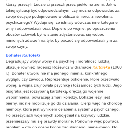
którzy przeżyli. Ludzie ci przeszli przez piekło na ziemi. Jak w
takiej sytuacji być odpowiedzialnym, czy można odpowiadać za
swoje decyzje podejmowane w obliczu śmierci, zniewolenia
psychicznego? Wydaje się, że istniały wówczas inne kategorie
winy i odpowiedzialności. Dopiero po wojnie, po opuszczeniu
obozów człowiek był w stanie zdystansować się wobec
minionych zdarzeń na tyle, by poczuć się odpowiedzialnym za
swoje czyny.
Bohater
Kartoteki
Degradujący wpływ wojny na psychikę i moralność ludzką
ukazuje również Tadeusz Różewicz w dramacie
Kartoteka
(1960
r.). Bohater utworu nie ma jednego imienia, konkretnego
wyglądu czy zawodu. Reprezentuje pokolenie, które przetrwało
wojnę, a wojna zrujnowała psychikę i tożsamość tych ludzi. Jego
biografia jest rozsypaną kartoteką, dręczą go wojenne
wspomnienia, powracają zmarli koledzy. Bohater leży, jest
bierny, nic nie mobilizuje go do działania. Cierpi więc na chorobę
niemocy, która jest wynikiem osłabienia systemu psychicznego.
Po przeżyciach wojennych zobojętniał na krzywdy ludzkie,
przemieszały mu się prawdy moralne. Ponownie więc powraca
problem – czy do oceny kogoś zagubionego, niepewnego, kto