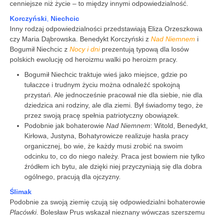
cenniejsze niż życie – to między innymi odpowiedzialność.
Korczyński
,
Niechcic
Inny rodzaj odpowiedzialności przedstawiają Eliza Orzeszkowa
czy Maria Dąbrowska. Benedykt Korczyński z
Nad Niemnem
i
Bogumił Niechcic z
Nocy i dni
prezentują typową dla losów
polskich ewolucję od heroizmu walki po heroizm pracy.
Bogumił Niechcic traktuje wieś jako miejsce, gdzie po
tułaczce i trudnym życiu można odnaleźć spokojną
przystań. Ale jednocześnie pracował nie dla siebie, nie dla
dziedzica ani rodziny, ale dla ziemi. Był świadomy tego, że
przez swoją pracę spełnia patriotyczny obowiązek.
Podobnie jak bohaterowie
Nad Niemnem
: Witold, Benedykt,
Kirłowa, Justyna, Bohatyrowicze realizuje hasła pracy
organicznej, bo wie, że każdy musi zrobić na swoim
odcinku to, co do niego należy. Praca jest bowiem nie tylko
źródłem ich bytu, ale dzięki niej przyczyniają się dla dobra
ogólnego, pracują dla ojczyzny.
Ślimak
Podobnie za swoją ziemię czują się odpowiedzialni bohaterowie
Placówki
. Bolesław Prus wskazał nieznany wówczas szerszemu