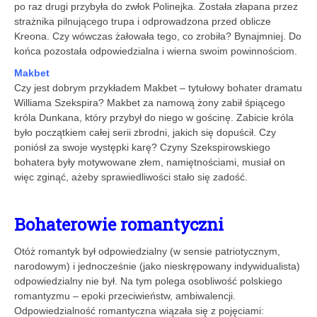
po raz drugi przybyła do zwłok Polinejka. Została złapana przez
strażnika pilnującego trupa i odprowadzona przed oblicze
Kreona. Czy wówczas żałowała tego, co zrobiła? Bynajmniej. Do
końca pozostała odpowiedzialna i wierna swoim powinnościom.
Makbet
Czy jest dobrym przykładem Makbet – tytułowy bohater dramatu
Williama Szekspira? Makbet za namową żony zabił śpiącego
króla Dunkana, który przybył do niego w gościnę. Zabicie króla
było początkiem całej serii zbrodni, jakich się dopuścił. Czy
poniósł za swoje występki karę? Czyny Szekspirowskiego
bohatera były motywowane złem, namiętnościami, musiał on
więc zginąć, ażeby sprawiedliwości stało się zadość.
Bohaterowie romantyczni
Otóż romantyk był odpowiedzialny (w sensie patriotycznym,
narodowym) i jednocześnie (jako nieskrępowany indywidualista)
odpowiedzialny nie był. Na tym polega osobliwość polskiego
romantyzmu – epoki przeciwieństw, ambiwalencji.
Odpowiedzialność romantyczna wiązała się z pojęciami: