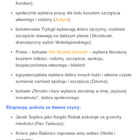
Kordian);
społecznik wybiera pracę dla ludu kosztem szczęścia
własnego i rodziny (
Judym
);
bohaterowie
Trylogii
wybierają dobro ojczyzny, osobiste
szczęście stawiają na dalszym planie (Skrzetuski,
dramatyczny wybór Wołodyjowskiego);
Poeta – bohater
Nie-Boskiej komedii
– wybiera literaturę
kosztem miłości, rodziny, szczęścia, spokoju,
bezpieczeństwa własnego i bliskich;
egzystencjalista wybiera dobro innych ludzi i własne czyste
sumienie zamiast spokoju i szczęścia (
Dżuma
);
bohater
Zbrodni i kary
wybiera zbrodnię w imię „wyższej
moralności”, dobra społecznego.
Ekspiacja, pokuta za dawne czyny:
Jacek Soplica jako Ksiądz Robak pokutuje za grzechy
młodości (
Pan Tadeusz
);
Kmicic jako Babinicz naprawia winy wobec Oleńki i
ojczyzny.