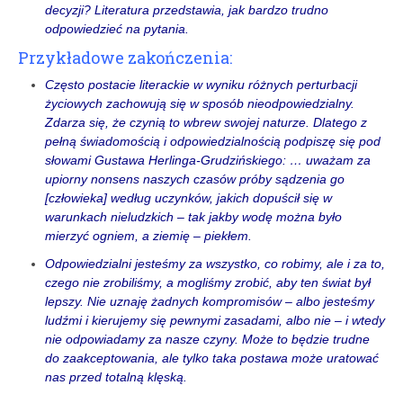
decyzji? Literatura przedstawia, jak bardzo trudno
odpowiedzieć na pytania.
Przykładowe zakończenia:
Często postacie literackie w wyniku różnych perturbacji
życiowych zachowują się w sposób nieodpowiedzialny.
Zdarza się, że czynią to wbrew swojej naturze. Dlatego z
pełną świadomością i odpowiedzialnością podpiszę się pod
słowami Gustawa Herlinga-Grudzińskiego: … uważam za
upiorny nonsens naszych czasów próby sądzenia go
[człowieka] według uczynków, jakich dopuścił się w
warunkach nieludzkich – tak jakby wodę można było
mierzyć ogniem, a ziemię – piekłem.
Odpowiedzialni jesteśmy za wszystko, co robimy, ale i za to,
czego nie zrobiliśmy, a mogliśmy zrobić, aby ten świat był
lepszy. Nie uznaję żadnych kompromisów – albo jesteśmy
ludźmi i kierujemy się pewnymi zasadami, albo nie – i wtedy
nie odpowiadamy za nasze czyny. Może to będzie trudne
do zaakceptowania, ale tylko taka postawa może uratować
nas przed totalną klęską.