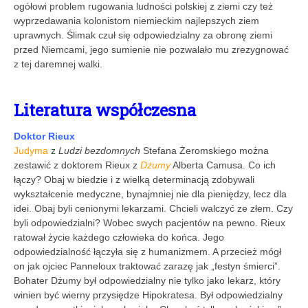
ogółowi problem rugowania ludności polskiej z ziemi czy też
wyprzedawania kolonistom niemieckim najlepszych ziem
uprawnych. Ślimak czuł się odpowiedzialny za obronę ziemi
przed Niemcami, jego sumienie nie pozwalało mu zrezygnować
z tej daremnej walki.
Literatura współczesna
Doktor Rieux
Judyma
z
Ludzi bezdomnych
Stefana Żeromskiego można
zestawić z doktorem Rieux z
Dżumy
Alberta Camusa. Co ich
łączy? Obaj w biedzie i z wielką determinacją zdobywali
wykształcenie medyczne, bynajmniej nie dla pieniędzy, lecz dla
idei. Obaj byli cenionymi lekarzami. Chcieli walczyć ze złem. Czy
byli odpowiedzialni? Wobec swych pacjentów na pewno. Rieux
ratował życie każdego człowieka do końca. Jego
odpowiedzialność łączyła się z humanizmem. A przecież mógł
on jak ojciec Panneloux traktować zarazę jak „festyn śmierci”.
Bohater Dżumy był odpowiedzialny nie tylko jako lekarz, który
winien być wierny przysiędze Hipokratesa. Był odpowiedzialny