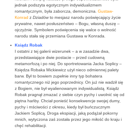
jednak podszyta egotycznym indywidualizmem
romantycznym, była zaborcza, demoniczna.
Gustaw-
Konrad
z
Dziadów
to mesjasz narodu poświęcający życie
prywatne, nawet posłuszeństwo – Bogu, własną duszę –
ojczyźnie. Symbolem poświęcenia się walce o wolność
narodu stała się przemiana Gustawa w Konrada.
Ksiądz Robak
I ostatni z tej galerii wizerunek – a w zasadzie dwa,
przedstawiające dwie postacie – przed cudowną
metamorfozą i po niej. Do sportretowania Jacka Soplicy –
Księdza Robaka Mickiewicz użył nieco odmiennej palety
barw. Był to bowiem zupełnie inny typ bohatera
romantycznego niż jego poprzednicy. On już nie wadził się
z Bogiem, nie był wyalienowanym indywidualistą. Ksiądz
Robak pragnął zmazać z siebie czyn pychy i uwolnić się od
piętna hańby. Chciał ponieść konsekwencje swojej dumy,
pychy i mściwości z okresu, kiedy był buńczucznym
Jackiem Soplicą. Droga ekspiacji, jaką podążał pokorny
mnich, wytyczona zaś została przez jego miłość do kraju i
chęć rehabilitacji.