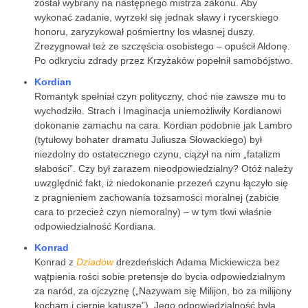
został wybrany na następnego mistrza zakonu. Aby
wykonać zadanie, wyrzekł się jednak sławy i rycerskiego
honoru, zaryzykował pośmiertny los własnej duszy.
Zrezygnował też ze szczęścia osobistego – opuścił Aldonę.
Po odkryciu zdrady przez Krzyżaków popełnił samobójstwo.
Kordian
Romantyk spełniał czyn polityczny, choć nie zawsze mu to
wychodziło. Strach i Imaginacja uniemożliwiły Kordianowi
dokonanie zamachu na cara. Kordian podobnie jak Lambro
(tytułowy bohater dramatu Juliusza Słowackiego) był
niezdolny do ostatecznego czynu, ciążył na nim „fatalizm
słabości”. Czy był zarazem nieodpowiedzialny? Otóż należy
uwzględnić fakt, iż niedokonanie przezeń czynu łączyło się
z pragnieniem zachowania tożsamości moralnej (zabicie
cara to przecież czyn niemoralny) – w tym tkwi właśnie
odpowiedzialność Kordiana.
Konrad
Konrad z
Dziadów
drezdeńskich Adama Mickiewicza bez
wątpienia rości sobie pretensje do bycia odpowiedzialnym
za naród, za ojczyznę („Nazywam się Milijon, bo za milijony
kocham i cierpię katusze”). Jego odpowiedzialność była