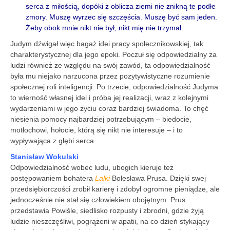
serca z miłością, dopóki z oblicza ziemi nie znikną te podłe
zmory. Muszę wyrzec się szczęścia. Muszę być sam jeden.
Żeby obok mnie nikt nie był, nikt mię nie trzymał.
Judym dźwigał więc bagaż idei pracy społecznikowskiej, tak
charakterystycznej dla jego epoki. Poczuł się odpowiedzialny za
ludzi również ze względu na swój zawód, ta odpowiedzialność
była mu niejako narzucona przez pozytywistyczne rozumienie
społecznej roli inteligencji. Po trzecie, odpowiedzialność Judyma
to wierność własnej idei i próba jej realizacji, wraz z kolejnymi
wydarzeniami w jego życiu coraz bardziej świadoma. To chęć
niesienia pomocy najbardziej potrzebującym – biedocie,
motłochowi, hołocie, którą się nikt nie interesuje – i to
wypływająca z głębi serca.
Stanisław Wokulski
Odpowiedzialność wobec ludu, ubogich kieruje też
postępowaniem bohatera
Lalki
Bolesława Prusa. Dzięki swej
przedsiębiorczości zrobił karierę i zdobył ogromne pieniądze, ale
jednocześnie nie stał się człowiekiem obojętnym. Prus
przedstawia Powiśle, siedlisko rozpusty i zbrodni, gdzie żyją
ludzie nieszczęśliwi, pogrążeni w apatii, na co dzień stykający