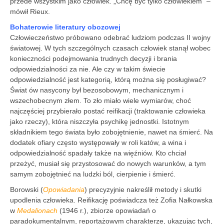
przede wszystkim jako człowiek. „Chcę być tylko człowiekiem” –
mówił Rieux.
Bohaterowie literatury obozowej
Człowieczeństwo próbowano odebrać ludziom podczas II wojny
światowej. W tych szczególnych czasach człowiek stanął wobec
konieczności podejmowania trudnych decyzji i brania
odpowiedzialności za nie. Ale czy w takim świecie
odpowiedzialność jest kategorią, którą można się posługiwać?
Świat ów nasycony był bezosobowym, mechanicznym i
wszechobecnym złem. To zło miało wiele wymiarów, choć
najczęściej przybierało postać reifikacji (traktowanie człowieka
jako rzeczy), która niszczyła psychikę jednostki. Istotnym
składnikiem tego świata było zobojętnienie, nawet na śmierć. Na
dodatek ofiary często występowały w roli katów, a wina i
odpowiedzialność spadały także na więźniów. Kto chciał
przeżyć, musiał się przystosować do nowych warunków, a tym
samym zobojętnieć na ludzki ból, cierpienie i śmierć.
Borowski (
Opowiadania
) precyzyjnie nakreślił metody i skutki
upodlenia człowieka. Reifikację poświadcza też Zofia Nałkowska
w
Medalionach
(1946 r.), zbiorze opowiadań o
paradokumentalnym, reportażowym charakterze, ukazując tych,