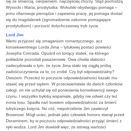
się ze śmiercią, cierpieniem, najczęściej chorzy. Stąd pochodzą
Wysocki i Maria, prostytutka. Wokulski obydwojgu pomaga –
jemu ofiarowuje pieniądze i zapewnia pracę, jej pomaga dostać
się do magdalenek (zgromadzenie zakonne pomagające
prostytutkom) i porzucić dotychczasowy tryb życia.
Lord Jim
Warto przyjrzeć się zmaganiom romantycznego, acz
konsekwentnego Lorda Jima – tytułowej postaci powieści
Josepha Conrada. Opuścił on tonący statek, na którego
pokładzie pozostali pasażerowie. Owa chwila słabości
zadecydowała o tym, że życie Jima stało się ciągłą próbą
zadośćuczynienia za to, co zrobił. Czy był odpowiedzialny?
Owszem. Przecież to poczucie odpowiedzialności kazało mu
stawić się przed sądem. W przeciwieństwie do dwóch członków
załogi, on nie uchylał się od poniesienia konsekwencji swego
czynu. I wszystko byłoby wspaniale, gdyby nie odwet czy też
ironia losu. Spadła nań bowiem odpowiedzialność za śmierć
tubylczego księcia. No cóż, niepotrzebnie Jim zawierzył
Brownowi. Mógł uciec, jednak jako człowiek honoru stanął przed
Doraminem, by w poczuciu odpowiedzialności przyjąć śmierć z
ręki wodza. Lord Jim dowiódł więc, że istnieją wartości