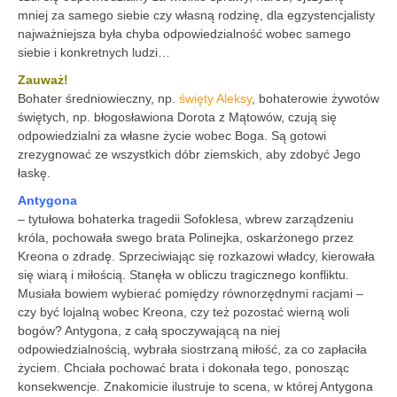
mniej za samego siebie czy własną rodzinę, dla egzystencjalisty
najważniejsza była chyba odpowiedzialność wobec samego
siebie i konkretnych ludzi…
Zauważ!
Bohater średniowieczny, np.
święty Aleksy
, bohaterowie żywotów
świętych, np. błogosławiona Dorota z Mątowów, czują się
odpowiedzialni za własne życie wobec Boga. Są gotowi
zrezygnować ze wszystkich dóbr ziemskich, aby zdobyć Jego
łaskę.
Antygona
– tytułowa bohaterka tragedii Sofoklesa, wbrew zarządzeniu
króla, pochowała swego brata Polinejka, oskarżonego przez
Kreona o zdradę. Sprzeciwiając się rozkazowi władcy, kierowała
się wiarą i miłością. Stanęła w obliczu tragicznego konfliktu.
Musiała bowiem wybierać pomiędzy równorzędnymi racjami –
czy być lojalną wobec Kreona, czy też pozostać wierną woli
bogów? Antygona, z całą spoczywającą na niej
odpowiedzialnością, wybrała siostrzaną miłość, za co zapłaciła
życiem. Chciała pochować brata i dokonała tego, ponosząc
konsekwencje. Znakomicie ilustruje to scena, w której Antygona