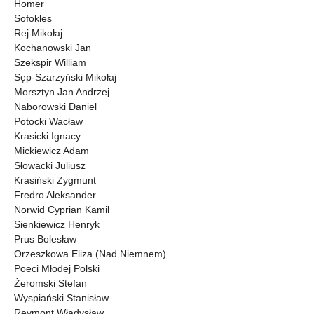
Homer
Sofokles
Rej Mikołaj
Kochanowski Jan
Szekspir William
Sęp-Szarzyński Mikołaj
Morsztyn Jan Andrzej
Naborowski Daniel
Potocki Wacław
Krasicki Ignacy
Mickiewicz Adam
Słowacki Juliusz
Krasiński Zygmunt
Fredro Aleksander
Norwid Cyprian Kamil
Sienkiewicz Henryk
Prus Bolesław
Orzeszkowa Eliza (Nad Niemnem)
Poeci Młodej Polski
Żeromski Stefan
Wyspiański Stanisław
Reymont Władysław