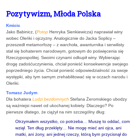
P
ozytywizm, Młoda Polska
Kmicic
Jako Babinicz, (
Potop
Henryka Sienkiewicza) naprawiał winy
wobec Oleńki i ojczyzny. Analogicznie do Jacka Soplicy –
przeszedł metamorfozę – z warchoła, awanturnika i serwilisty
stał się bohaterem narodowym, gotowym do poświęcenia się
Rzeczypospolitej. Swoimi czynami odkupił winy. Wybierając
drogę zadośćuczynienia, chciał ponieść konsekwencje swojego
poprzedniego życia. Chciał ponieść odpowiedzialność za swoje
występki, aby tym samym zrehabilitować się w oczach narodu i
Oleńki.
Tomasz Judym
Dla bohatera
Ludzi bezdomnych
Stefana Żeromskiego ubodzy
są ważniejsi nawet od ukochanej kobiety. Dlaczego? Po
pierwsze dlatego, że ciążył na nim szczególny dług:
Otrzymałem wszystko, co potrzeba… Muszę to oddać, com
wziął. Ten dług przeklęty… Nie mogę mieć ani ojca, ani
matki, ani żony, ani jednej rzeczy, którą bym przycisnął do