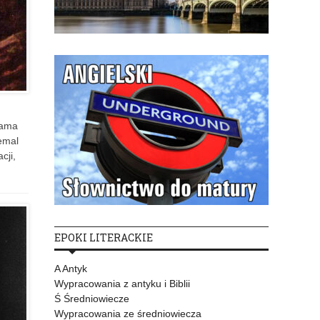
iama
iemal
cji,
EPOKI LITERACKIE
A Antyk
Wypracowania z antyku i Biblii
Ś Średniowiecze
Wypracowania ze średniowiecza