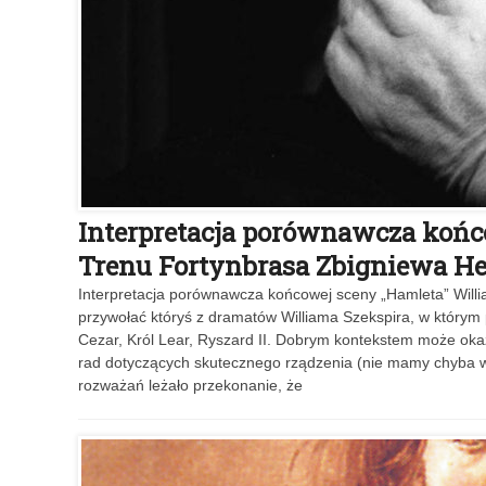
Interpretacja porównawcza końc
Trenu Fortynbrasa Zbigniewa He
Interpretacja porównawcza końcowej sceny „Hamleta” Willi
przywołać któryś z dramatów Williama Szekspira, w którym 
Cezar, Król Lear, Ryszard II. Dobrym kontekstem może okaza
rad dotyczących skutecznego rządzenia (nie mamy chyba wą
rozważań leżało przekonanie, że