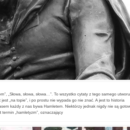
eniem”, „Słowa, słowa, słowa…”. To wszystko cytaty z tego samego utworu
est „na topie”, i po prostu nie wypada go nie znać. A jest to historia
sem każdy z nas bywa Hamletem. Niektórzy jednak nigdy nie są gotow
et termin „hamletyzm”, oznaczający