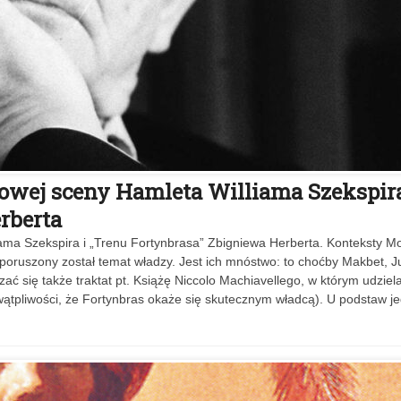
owej sceny Hamleta Williama Szekspira
rberta
ama Szekspira i „Trenu Fortynbrasa” Zbigniewa Herberta. Konteksty M
poruszony został temat władzy. Jest ich mnóstwo: to choćby Makbet, Ju
ć się także traktat pt. Książę Niccolo Machiavellego, w którym udziela
tpliwości, że Fortynbras okaże się skutecznym władcą). U podstaw j