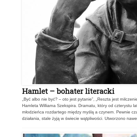
Hamlet – bohater literacki
„Być albo nie być? – oto jest pytanie”, „Reszta jest milcz
Hamleta Williama Szekspira. Dramatu, który od czterystu lat j
młodzieńca rozdartego między myślą a czynem. Pewnie cza
działania, stale żyją w świecie wątpliwości. Utworzono naw