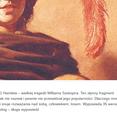
 1 Hamleta – wielkiej tragedii Williama Szekspira. Ten słynny fragment
ak nie nazwał i pewnie nie przewidział jego popularności. Dlaczego m
lę i snuje rozważania nad sobą, człowiekiem, losem. Wypowiada 35 wer
nolog – długa wypowiedź