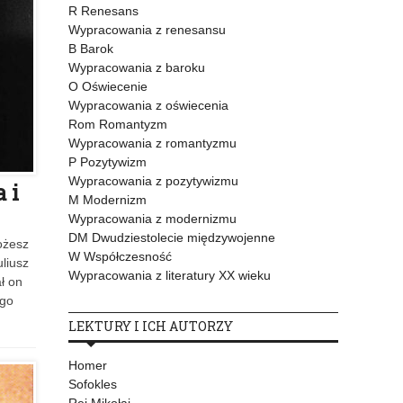
R Renesans
Wypracowania z renesansu
B Barok
Wypracowania z baroku
O Oświecenie
Wypracowania z oświecenia
Rom Romantyzm
Wypracowania z romantyzmu
P Pozytywizm
Wypracowania z pozytywizmu
 i
M Modernizm
Wypracowania z modernizmu
DM Dwudziestolecie międzywojenne
ożesz
W Współczesność
liusz
Wypracowania z literatury XX wieku
ł on
ego
LEKTURY I ICH AUTORZY
Homer
Sofokles