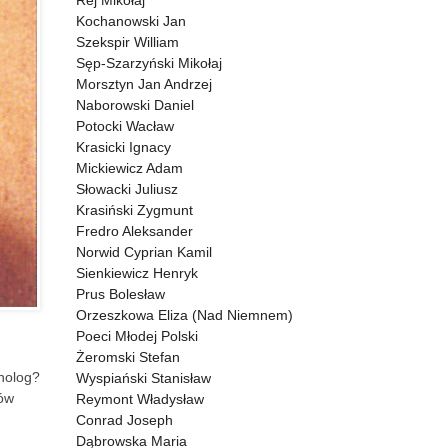
Rej Mikołaj
Kochanowski Jan
Szekspir William
Sęp-Szarzyński Mikołaj
Morsztyn Jan Andrzej
Naborowski Daniel
Potocki Wacław
Krasicki Ignacy
Mickiewicz Adam
Słowacki Juliusz
Krasiński Zygmunt
Fredro Aleksander
Norwid Cyprian Kamil
Sienkiewicz Henryk
Prus Bolesław
Orzeszkowa Eliza (Nad Niemnem)
Poeci Młodej Polski
Żeromski Stefan
onolog?
Wyspiański Stanisław
sów
Reymont Władysław
Conrad Joseph
Dąbrowska Maria