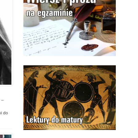
 –
i do