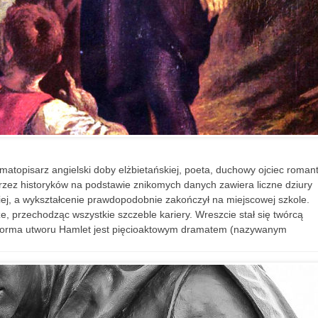
matopisarz angielski doby elżbietańskiej, poeta, duchowy ojciec roman
przez historyków na podstawie znikomych danych zawiera liczne dziury
ckiej, a wykształcenie prawdopodobnie zakończył na miejscowej szkole.
ze, przechodząc wszystkie szczeble kariery. Wreszcie stał się twórcą
 Forma utworu Hamlet jest pięcioaktowym dramatem (nazywanym