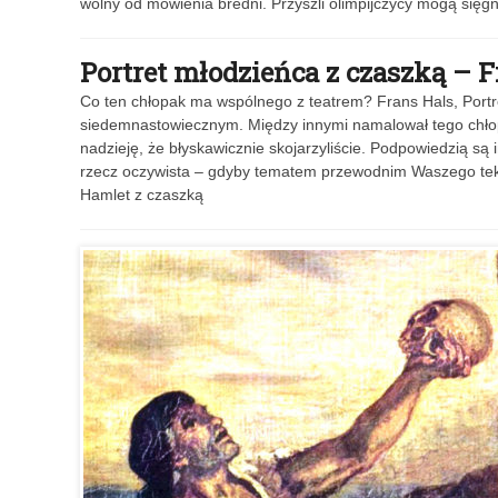
wolny od mówienia bredni. Przyszli olimpijczycy mogą się
Portret młodzieńca z czaszką – 
Co ten chłopak ma wspólnego z teatrem? Frans Hals, Portr
siedemnastowiecznym. Między innymi namalował tego chłop
nadzieję, że błyskawicznie skojarzyliście. Podpowiedzią są 
rzecz oczywista – gdyby tematem przewodnim Waszego tekstu 
Hamlet z czaszką