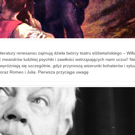
literatury renesansu zajmują dzieła twórcy teatru elżbietańskiego – Will
ć meandrów ludzkiej psychiki i zawiłości wstrząsających nami uczuć! N
wyróżniają się szczególnie, gdyż przynoszą wizerunki bohaterów i sytua
t oraz Romeo i Julia. Pierwsza przyciąga uwagę