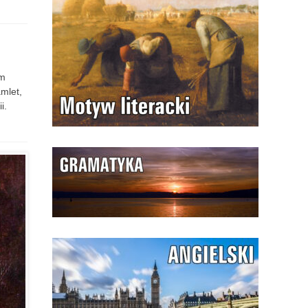
am
amlet,
i.