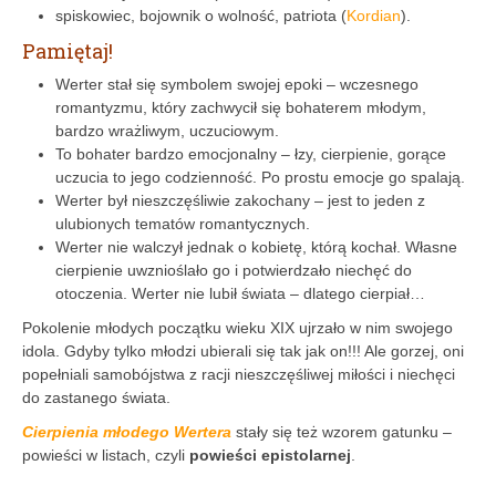
spiskowiec, bojownik o wolność, patriota (
Kordian
).
Pamiętaj!
Werter stał się symbolem swojej epoki – wczesnego
romantyzmu, który zachwycił się bohaterem młodym,
bardzo wrażliwym, uczuciowym.
To bohater bardzo emocjonalny – łzy, cierpienie, gorące
uczucia to jego codzienność. Po prostu emocje go spalają.
Werter był nieszczęśliwie zakochany – jest to jeden z
ulubionych tematów romantycznych.
Werter nie walczył jednak o kobietę, którą kochał. Własne
cierpienie uwznioślało go i potwierdzało niechęć do
otoczenia. Werter nie lubił świata – dlatego cierpiał…
Pokolenie młodych początku wieku XIX ujrzało w nim swojego
idola. Gdyby tylko młodzi ubierali się tak jak on!!! Ale gorzej, oni
popełniali samobójstwa z racji nieszczęśliwej miłości i niechęci
do zastanego świata.
Cierpienia młodego Wertera
stały się też wzorem gatunku –
powieści w listach, czyli
powieści epistolarnej
.