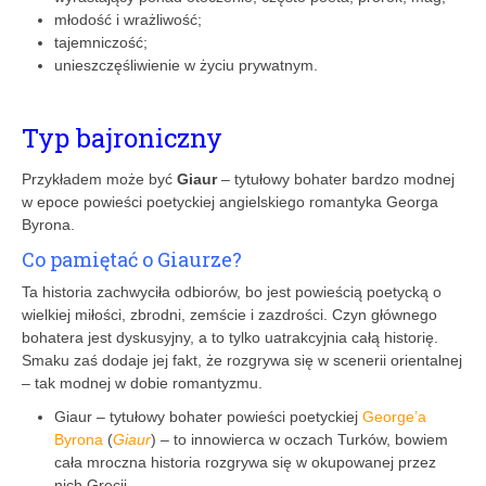
młodość i wrażliwość;
tajemniczość;
unieszczęśliwienie w życiu prywatnym.
Typ bajroniczny
Przykładem może być
Giaur
– tytułowy bohater bardzo modnej
w epoce powieści poetyckiej angielskiego romantyka Georga
Byrona.
Co pamiętać o Giaurze?
Ta historia zachwyciła odbiorów, bo jest powieścią poetycką o
wielkiej miłości, zbrodni, zemście i zazdrości. Czyn głównego
bohatera jest dyskusyjny, a to tylko uatrakcyjnia całą historię.
Smaku zaś dodaje jej fakt, że rozgrywa się w scenerii orientalnej
– tak modnej w dobie romantyzmu.
Giaur – tytułowy bohater powieści poetyckiej
George’a
Byrona
(
Giaur
) – to innowierca w oczach Turków, bowiem
cała mroczna historia rozgrywa się w okupowanej przez
nich Grecji.