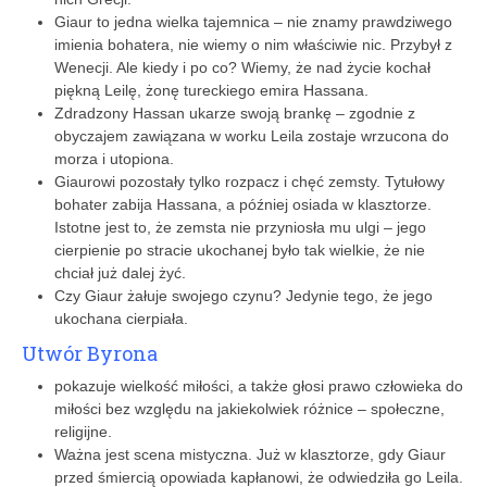
Giaur to jedna wielka tajemnica – nie znamy prawdziwego
imienia bohatera, nie wiemy o nim właściwie nic. Przybył z
Wenecji. Ale kiedy i po co? Wiemy, że nad życie kochał
piękną Leilę, żonę tureckiego emira Hassana.
Zdradzony Hassan ukarze swoją brankę – zgodnie z
obyczajem zawiązana w worku Leila zostaje wrzucona do
morza i utopiona.
Giaurowi pozostały tylko rozpacz i chęć zemsty. Tytułowy
bohater zabija Hassana, a później osiada w klasztorze.
Istotne jest to, że zemsta nie przyniosła mu ulgi – jego
cierpienie po stracie ukochanej było tak wielkie, że nie
chciał już dalej żyć.
Czy Giaur żałuje swojego czynu? Jedynie tego, że jego
ukochana cierpiała.
Utwór Byrona
pokazuje wielkość miłości, a także głosi prawo człowieka do
miłości bez względu na jakiekolwiek różnice – społeczne,
religijne.
Ważna jest scena mistyczna. Już w klasztorze, gdy Giaur
przed śmiercią opowiada kapłanowi, że odwiedziła go Leila.