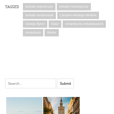
TAGGED
bohater bajroniczny
bohater romantyczny
bohater werterowski
Cierpień młodego Wertera
George Byron
Giaur
romantyczny indywidualizm
romantyzm
Werter
PODYSKUTUJ: