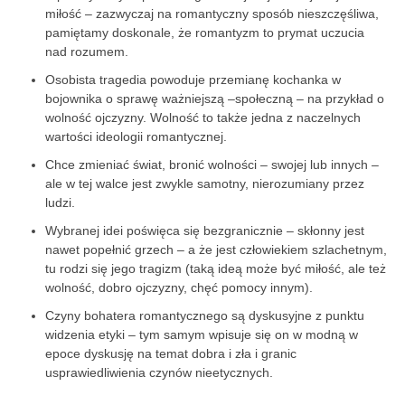
miłość – zazwyczaj na romantyczny sposób nieszczęśliwa,
pamiętamy doskonale, że romantyzm to prymat uczucia
nad rozumem.
Osobista tragedia powoduje przemianę kochanka w
bojownika o sprawę ważniejszą –społeczną – na przykład o
wolność ojczyzny. Wolność to także jedna z naczelnych
wartości ideologii romantycznej.
Chce zmieniać świat, bronić wolności – swojej lub innych –
ale w tej walce jest zwykle samotny, nierozumiany przez
ludzi.
Wybranej idei poświęca się bezgranicznie – skłonny jest
nawet popełnić grzech – a że jest człowiekiem szlachetnym,
tu rodzi się jego tragizm (taką ideą może być miłość, ale też
wolność, dobro ojczyzny, chęć pomocy innym).
Czyny bohatera romantycznego są dyskusyjne z punktu
widzenia etyki – tym samym wpisuje się on w modną w
epoce dyskusję na temat dobra i zła i granic
usprawiedliwienia czynów nieetycznych.