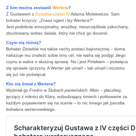
Z kim można zestawić
Wertera
?
Z Gustawem z
Dziadów
części IV
Adama Mickiewicza. Sam
bohater krzyczy: „Znasz ogień i łzy Wertera?”.
Jest podobnie emocjonalny, wrażliwy, nieszczęśliwie zakochany,
zbuntowany wobec świata, który nie chce go docenić.
Czym się różnią?
Bohater
Dziadów
ma także cechy postaci bajronicznej – duma
nakazuje mu znaleźć sobie inny cel, nie waha się podjąć złego
czynu w walce o słuszną sprawę. No i jest Polakiem – poświęca
się sprawie ojczyzny. A Werter jak umarł – tak umarł i niczemu
się już nie poświęcał.
Kto się śmiał z Wertera?
Wyśmiał go Fredro w
Ślubach panieńskich
. Albin – płaczliwy,
jęczący z miłości do Klary, wzbudzający śmiech i politowanie za
każdym pojawieniem się na scenie – to nic innego jak parodia
bohatera werterowskiego.