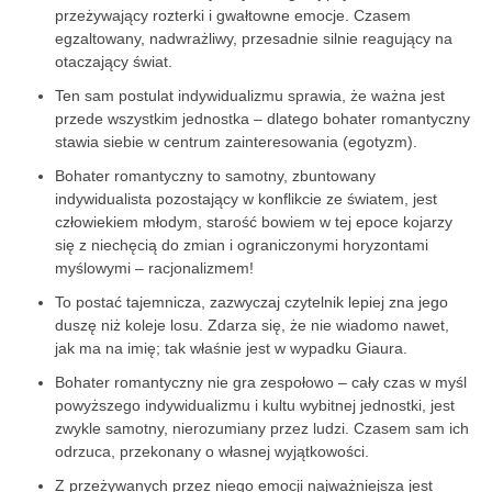
przeżywający rozterki i gwałtowne emocje. Czasem
egzaltowany, nadwrażliwy, przesadnie silnie reagujący na
otaczający świat.
Ten sam postulat indywidualizmu sprawia, że ważna jest
przede wszystkim jednostka – dlatego bohater romantyczny
stawia siebie w centrum zainteresowania (egotyzm).
Bohater romantyczny to samotny, zbuntowany
indywidualista pozostający w konflikcie ze światem, jest
człowiekiem młodym, starość bowiem w tej epoce kojarzy
się z niechęcią do zmian i ograniczonymi horyzontami
myślowymi – racjonalizmem!
To postać tajemnicza, zazwyczaj czytelnik lepiej zna jego
duszę niż koleje losu. Zdarza się, że nie wiadomo nawet,
jak ma na imię; tak właśnie jest w wypadku Giaura.
Bohater romantyczny nie gra zespołowo – cały czas w myśl
powyższego indywidualizmu i kultu wybitnej jednostki, jest
zwykle samotny, nierozumiany przez ludzi. Czasem sam ich
odrzuca, przekonany o własnej wyjątkowości.
Z przeżywanych przez niego emocji najważniejsza jest