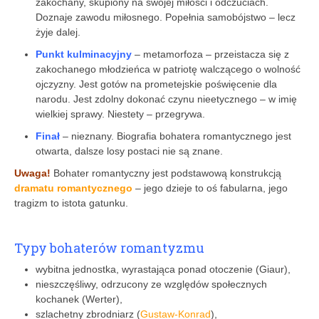
zakochany, skupiony na swojej miłości i odczuciach.
Doznaje zawodu miłosnego. Popełnia samobójstwo – lecz
żyje dalej.
Punkt kulminacyjny
– metamorfoza – przeistacza się z
zakochanego młodzieńca w patriotę walczącego o wolność
ojczyzny. Jest gotów na prometejskie poświęcenie dla
narodu. Jest zdolny dokonać czynu nieetycznego – w imię
wielkiej sprawy. Niestety – przegrywa.
Finał
– nieznany. Biografia bohatera romantycznego jest
otwarta, dalsze losy postaci nie są znane.
Uwaga!
Bohater romantyczny jest podstawową konstrukcją
dramatu romantycznego
– jego dzieje to oś fabularna, jego
tragizm to istota gatunku.
Typy bohaterów romantyzmu
wybitna jednostka, wyrastająca ponad otoczenie (Giaur),
nieszczęśliwy, odrzucony ze względów społecznych
kochanek (Werter),
szlachetny zbrodniarz (
Gustaw-Konrad
),