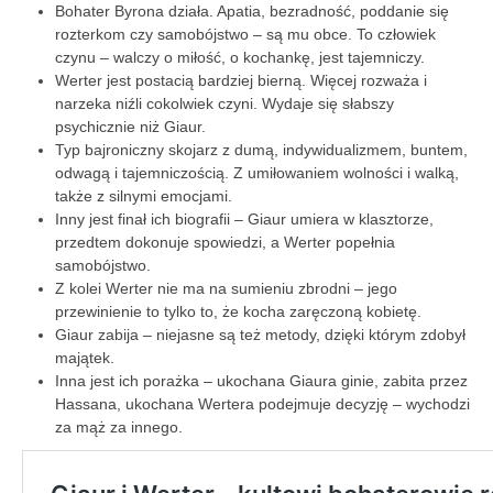
Bohater Byrona działa. Apatia, bezradność, poddanie się
rozterkom czy samobójstwo – są mu obce. To człowiek
czynu – walczy o miłość, o kochankę, jest tajemniczy.
Werter jest postacią bardziej bierną. Więcej rozważa i
narzeka niźli cokolwiek czyni. Wydaje się słabszy
psychicznie niż Giaur.
Typ bajroniczny skojarz z dumą, indywidualizmem, buntem,
odwagą i tajemniczością. Z umiłowaniem wolności i walką,
także z silnymi emocjami.
Inny jest finał ich biografii – Giaur umiera w klasztorze,
przedtem dokonuje spowiedzi, a Werter popełnia
samobójstwo.
Z kolei Werter nie ma na sumieniu zbrodni – jego
przewinienie to tylko to, że kocha zaręczoną kobietę.
Giaur zabija – niejasne są też metody, dzięki którym zdobył
majątek.
Inna jest ich porażka – ukochana Giaura ginie, zabita przez
Hassana, ukochana Wertera podejmuje decyzję – wychodzi
za mąż za innego.