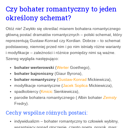
Czy bohater romantyczny to jeden
określony schemat?
Otóż nie! Zwykło się określać mianem bohatera romantycznego
główną postać dramatów romantycznych – polski schemat, który
reprezentują Gustaw-Konrad czy Kordian. Dobrze – to schemat
podstawowy, niemniej przed nim i po nim istniały różne warianty
i modyfikacje – zależności i różnice pomiędzy nimi są ważne.
Szereg wygląda następująco:
bohater werterowski
(
Werter
Goethego),
bohater bajroniczny
(Giaur Byrona),
bohater romantyczny
(
Gustaw-Konrad
Mickiewicza),
modyfikacje romantyczne (
Jacek Soplica
Mickiewicza),
spadkobiercy (
Kmicic
Sienkiewicza),
parodie bohatera romantycznego ( Albin bohater
Zemsty
Fredry).
Cechy wspólne różnych postaci:
indywidualizm – bohater romantyczny to człowiek wybitny,
wyrastający ponad otoczenie, często poeta, prorok, mag;