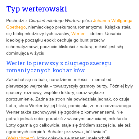
Typ werterowski
Pochodzi z
Cierpień młodego Wertera
pióra
Johanna Wolfganga
Goethego
, niemieckiego prekursora romantyzmu. Książka stała
się biblią młodzieży tych czasów,
Werter
– idolem. Uosabia
ideologię początku epoki: cechuje go bunt przeciw
schematyzmowi, poczucie bliskości z naturą, miłość jest siłą
dominująca w życiu.
Werter to pierwszy z długiego szeregu
romantycznych kochanków.
Zakochał się na balu, narodzinom miłości – niemal od
pierwszego wejrzenia – towarzyszyły grzmoty burzy. Później były
spacery, rozmowy, wspólne lektury, coraz większe
porozumienie. Żadna ze stron nie powiedziała jednak, co czuje.
Lotta, choć Werter był jej bliski, pamiętała, że ma narzeczonego.
Werter także zachowywał się zgodnie z konwenansami. Nie
potrafi jednak sobie poradzić z własnymi uczuciami, miłość do
Lotty ogarnia go całkowicie, staje się źródłem szczęścia, ale też
ogromnych cierpień. Bohater przeżywa „ból świata”
(
Weltschmerz
), który objawia się stanami melancholii,